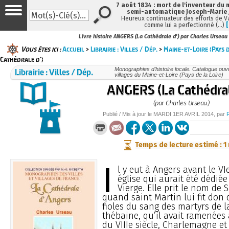
7 août 1834 : mort de l'inventeur du 
semi-automatique Joseph-Marie
Heureux continuateur des efforts de V
comme lui a perfectionné (…)
Livre histoire ANGERS (La Cathédrale d') par Charles Urseau
Vous êtes ici :
Accueil
>
Librairie : Villes / Dép.
>
Maine-et-Loire (Pays d
Cathédrale d')
Librairie : Villes / Dép.
Monographies d’histoire locale. Catalogue ouvra
villages du Maine-et-Loire (Pays de la Loire)
ANGERS (La Cathédral
(par Charles Urseau)
Publié / Mis à jour le
MARDI
1ER AVRIL 2014
, par
Temps de lecture estimé : 1
I
l y eut à Angers avant le VI
église qui aurait été dédiée
Vierge. Elle prit le nom de 
quand saint Martin lui fit don 
fioles du sang des martyrs de l
thébaine, qu’il avait ramenées 
du VIIIe siècle, Charlemagne et