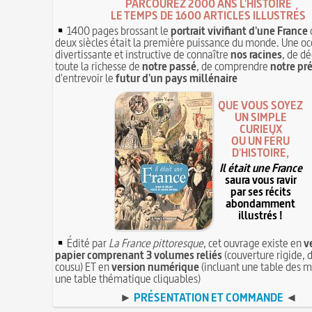
PARCOUREZ 2000 ANS L'HISTOIRE
LE TEMPS DE 1600 ARTICLES ILLUSTRÉS
1400 pages brossant le
portrait vivifiant d'une France
deux siècles était la première puissance du monde. Une oc
divertissante et instructive de connaître
nos racines
, de dé
toute la richesse de
notre passé
, de comprendre
notre pr
d'entrevoir le
futur d'un pays millénaire
QUE VOUS SOYEZ
UN SIMPLE
CURIEUX
OU UN FÉRU
D'HISTOIRE,
Il était une France
saura vous ravir
par ses récits
abondamment
illustrés !
Édité par
La France pittoresque
, cet ouvrage existe en
v
papier comprenant 3 volumes reliés
(couverture rigide, d
cousu) ET en
version numérique
(incluant une table des m
une table thématique cliquables)
►
PRÉSENTATION ET COMMANDE
◄