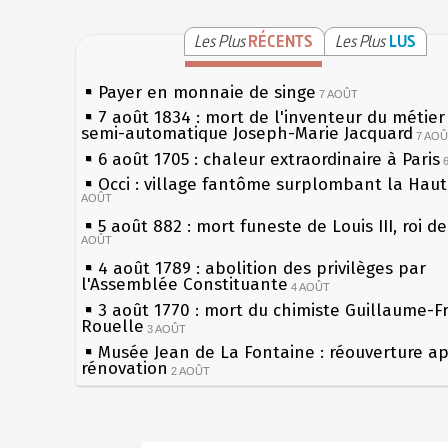
Les Plus
RÉCENTS
Les Plus
LUS
Payer en monnaie de singe
7 AOÛT
7 août 1834 : mort de l'inventeur du métier 
semi-automatique Joseph-Marie Jacquard
7 AO
6 août 1705 : chaleur extraordinaire à Paris
Occi : village fantôme surplombant la Hau
AOÛT
5 août 882 : mort funeste de Louis III, roi d
AOÛT
4 août 1789 : abolition des privilèges par
l'Assemblée Constituante
4 AOÛT
3 août 1770 : mort du chimiste Guillaume-F
Rouelle
3 AOÛT
Musée Jean de La Fontaine : réouverture a
rénovation
2 AOÛT
2 août 1802 : Bonaparte est nommé consul 
AOÛT
1er août 1589 : Henri III est poignardé à Sa
Sécheresses (Grandes), étés caniculaires à 