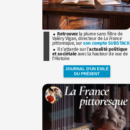
Retrouvez
la plume sans filtre de
Valéry Vigan, directeur de
La France
pittoresque
, sur
son compte SUBSTACK
Il s'attarde sur l'
actualité politique
et sociétale
avec la hauteur de vue de
l'Histoire
JOURNAL D'UN EXILÉ
DU PRÉSENT