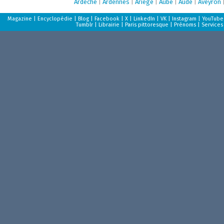
Ardèche
|
Ardennes
|
Ariège
|
Aube
|
Aude
|
Aveyron
Magazine
|
Encyclopédie
|
Blog
|
Facebook
|
X
|
LinkedIn
|
VK
|
Instagram
|
YouTube
Tumblr
|
Librairie
|
Paris pittoresque
|
Prénoms
|
Services