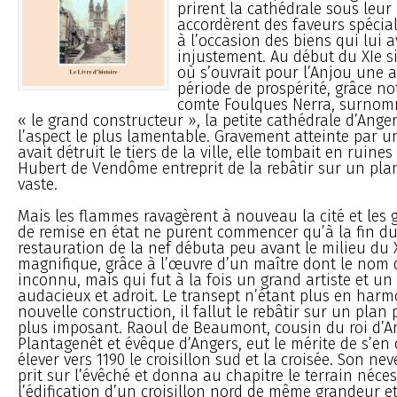
prirent la cathédrale sous leur 
accordèrent des faveurs spéciale
à l’occasion des biens qui lui a
injustement. Au début du XIe si
où s’ouvrait pour l’Anjou une 
période de prospérité, grâce 
comte Foulques Nerra, surnomm
« le grand constructeur », la petite cathédrale d’Ange
l’aspect le plus lamentable. Gravement atteinte par u
avait détruit le tiers de la ville, elle tombait en ruine
Hubert de Vendôme entreprit de la rebâtir sur un pl
vaste.
Mais les flammes ravagèrent à nouveau la cité et les 
de remise en état ne purent commencer qu’à la fin du 
restauration de la nef débuta peu avant le milieu du XI
magnifique, grâce à l’œuvre d’un maître dont le nom
inconnu, mais qui fut à la fois un grand artiste et un
audacieux et adroit. Le transept n’étant plus en harm
nouvelle construction, il fallut le rebâtir sur un plan 
plus imposant. Raoul de Beaumont, cousin du roi d’An
Plantagenêt et évêque d’Angers, eut le mérite de s’en c
élever vers 1190 le croisillon sud et la croisée. Son ne
prit sur l’évêché et donna au chapitre le terrain néces
l’édification d’un croisillon nord de même grandeur 