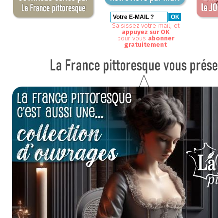
Saisissez votre mail, et
appuyez sur OK
pour vous
abonner
gratuitement