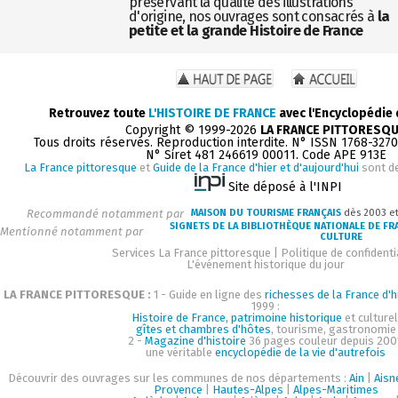
préservant la qualité des illustrations
d'origine, nos ouvrages sont consacrés à
la
petite et la grande Histoire de France
Retrouvez toute
L'HISTOIRE DE FRANCE
avec l'Encyclopédie
Copyright © 1999-2026
LA FRANCE PITTORESQ
Tous droits réservés. Reproduction interdite. N° ISSN 1768-327
N° Siret 481 246619 00011. Code APE 913E
La France pittoresque
et
Guide de la France d'hier et d'aujourd'hui
sont d
Site déposé à l'INPI
Recommandé notamment par
MAISON DU TOURISME FRANÇAIS
dès 2003 e
SIGNETS DE LA BIBLIOTHÈQUE NATIONALE DE FR
Mentionné notamment par
CULTURE
Services La France pittoresque
|
Politique de confidenti
L'événement historique du jour
LA FRANCE PITTORESQUE :
1 - Guide en ligne des
richesses de la France d'h
1999 :
Histoire de France, patrimoine historique
et culturel
gîtes et chambres d'hôtes
, tourisme, gastronomie
2 -
Magazine d'histoire
36 pages couleur depuis 200
une véritable
encyclopédie de la vie d'autrefois
Découvrir des ouvrages sur les communes de nos départements :
Ain
|
Aisn
Provence
|
Hautes-Alpes
|
Alpes-Maritimes