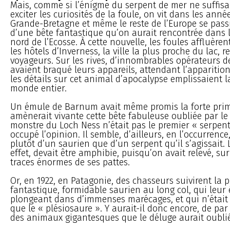
Mais, comme si l’énigme du serpent de mer ne suffisa
exciter les curiosités de la foule, on vit dans les anné
Grande-Bretagne et même le reste de l’Europe se pas
d’une bête fantastique qu’on aurait rencontrée dans 
nord de l’Ecosse. À cette nouvelle, les foules affluèren
les hôtels d’Inverness, la ville la plus proche du lac, 
voyageurs. Sur les rives, d’innombrables opérateurs 
avaient braqué leurs appareils, attendant l’apparition
les détails sur cet animal d’apocalypse emplissaient l
monde entier.
Un émule de Barnum avait même promis la forte prim
amènerait vivante cette bête fabuleuse oubliée par le
monstre du Loch Ness n’était pas le premier « serpent
occupé l’opinion. Il semble, d’ailleurs, en l’occurrence,
plutôt d’un saurien que d’un serpent qu’il s’agissait. 
effet, devait être amphibie, puisqu’on avait relevé, sur 
traces énormes de ses pattes.
Or, en 1922, en Patagonie, des chasseurs suivirent la 
fantastique, formidable saurien au long col, qui leu
plongeant dans d’immenses marécages, et qui n’était a
que le « plésiosaure ». Y aurait-il donc encore, de pa
des animaux gigantesques que le déluge aurait oubli