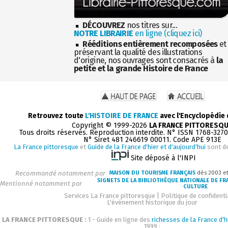
DÉCOUVREZ
nos titres sur...
NOTRE LIBRAIRIE
en ligne (cliquez ici)
Rééditions entièrement recomposées
et
préservant la qualité des illustrations
d'origine, nos ouvrages sont consacrés à
la
petite et la grande Histoire de France
Retrouvez toute
L'HISTOIRE DE FRANCE
avec l'Encyclopédie
Copyright © 1999-2026
LA FRANCE PITTORESQ
Tous droits réservés. Reproduction interdite. N° ISSN 1768-327
N° Siret 481 246619 00011. Code APE 913E
La France pittoresque
et
Guide de la France d'hier et d'aujourd'hui
sont d
Site déposé à l'INPI
Recommandé notamment par
MAISON DU TOURISME FRANÇAIS
dès 2003 e
SIGNETS DE LA BIBLIOTHÈQUE NATIONALE DE FR
Mentionné notamment par
CULTURE
Services La France pittoresque
|
Politique de confidenti
L'événement historique du jour
LA FRANCE PITTORESQUE :
1 - Guide en ligne des
richesses de la France d'h
1999 :