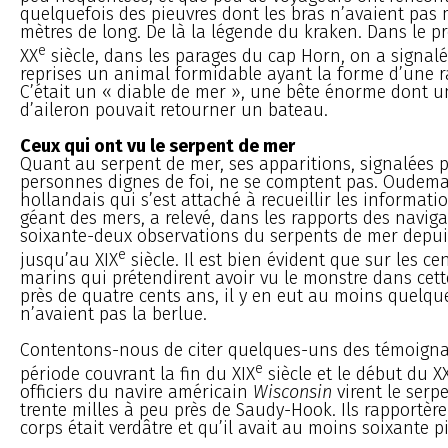
quelquefois des pieuvres dont les bras n’avaient pas
mètres de long. De là la légende du kraken. Dans le p
e
XX
siècle, dans les parages du cap Horn, on a signalé
reprises un animal formidable ayant la forme d’une r
C’était un « diable de mer », une bête énorme dont u
d’aileron pouvait retourner un bateau.
Ceux qui ont vu le serpent de mer
Quant au serpent de mer, ses apparitions, signalées 
personnes dignes de foi, ne se comptent pas. Oudem
hollandais qui s’est attaché à recueillir les informat
géant des mers, a relevé, dans les rapports des naviga
soixante-deux observations du serpents de mer depui
e
jusqu’au XIX
siècle. Il est bien évident que sur les c
marins qui prétendirent avoir vu le monstre dans cett
près de quatre cents ans, il y en eut au moins quelq
n’avaient pas la berlue.
Contentons-nous de citer quelques-uns des témoigna
e
période couvrant la fin du XIX
siècle et le début du X
officiers du navire américain
Wisconsin
virent le serp
trente milles à peu près de Saudy-Hook. Ils rapportèr
corps était verdâtre et qu’il avait au moins soixante p