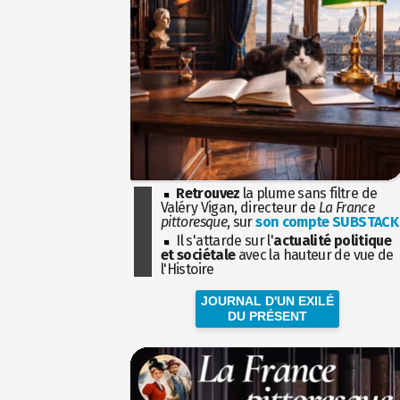
Retrouvez
la plume sans filtre de
Valéry Vigan, directeur de
La France
pittoresque
, sur
son compte SUBSTACK
Il s'attarde sur l'
actualité politique
et sociétale
avec la hauteur de vue de
l'Histoire
JOURNAL D'UN EXILÉ
DU PRÉSENT