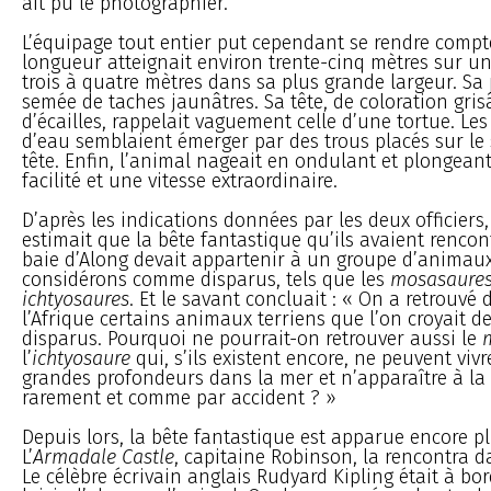
ait pu le photographier.
L’équipage tout entier put cependant se rendre compt
longueur atteignait environ trente-cinq mètres sur u
trois à quatre mètres dans sa plus grande largeur. Sa 
semée de taches jaunâtres. Sa tête, de coloration gris
d’écailles, rappelait vaguement celle d’une tortue. Les
d’eau semblaient émerger par des trous placés sur le
tête. Enfin, l’animal nageait en ondulant et plongean
facilité et une vitesse extraordinaire.
D’après les indications données par les deux officiers,
estimait que la bête fantastique qu’ils avaient rencon
baie d’Along devait appartenir à un groupe d’animau
considérons comme disparus, tels que les
mosasaure
ichtyosaures
. Et le savant concluait : « On a retrouvé 
l’Afrique certains animaux terriens que l’on croyait 
disparus. Pourquoi ne pourrait-on retrouver aussi le
l’
ichtyosaure
qui, s’ils existent encore, ne peuvent vivr
grandes profondeurs dans la mer et n’apparaître à la 
rarement et comme par accident ? »
Depuis lors, la bête fantastique est apparue encore pl
L’
Armadale Castle
, capitaine Robinson, la rencontra da
Le célèbre écrivain anglais Rudyard Kipling était à bor