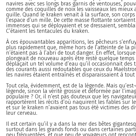
navires avec ses longs bras garnis de ventouses, pouva
comme des coquilles de noix les vaisseaux les mieux a
quille. Quand le kraken venait à la surface, son corps
l’espace d’un mille. De cette masse flottante sortaient
immenses qui se déployaient et se dressaient, sembla
C’étaient les tentacules du kraken.
À ces épouvantables apparitions, les pêcheurs s’enfu
plus rapidement que, même hors de l’atteinte de la pi
n’étaient pas à l’abri de tout danger. En effet, lorsqu
plongeait de nouveau après être resté quelque temps su
déplaçait un tel volume d’eau qu’il occasionnait des t
des courants aussi redoutables que ceux du Maëlstro
les navires étaient entraînés et disparaissaient à tout 
Tout cela, évidemment, est de la légende. Mais qu’est-
légende, sinon la vérité grossie et déformée par l’ima
populaire ? Or, il n’est pas douteux que les navigateu
rapportèrent les récits d’où naquirent les fables sur 
et sur le kraken n’avaient pas tous été victimes des d
leur cerveau.
Il est certain qu’il y a dans la mer des bêtes gigantes
surtout dans les grands fonds ou dans certaines part
peu fréquentées, et que peu de voyageurs ont rencont