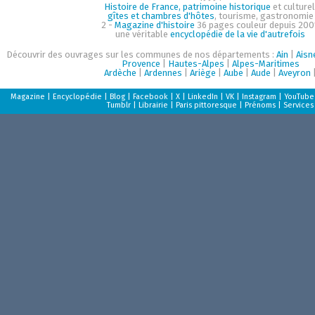
Histoire de France, patrimoine historique
et culturel
gîtes et chambres d'hôtes
, tourisme, gastronomie
2 -
Magazine d'histoire
36 pages couleur depuis 200
une véritable
encyclopédie de la vie d'autrefois
Découvrir des ouvrages sur les communes de nos départements :
Ain
|
Aisn
Provence
|
Hautes-Alpes
|
Alpes-Maritimes
Ardèche
|
Ardennes
|
Ariège
|
Aube
|
Aude
|
Aveyron
Magazine
|
Encyclopédie
|
Blog
|
Facebook
|
X
|
LinkedIn
|
VK
|
Instagram
|
YouTube
Tumblr
|
Librairie
|
Paris pittoresque
|
Prénoms
|
Services