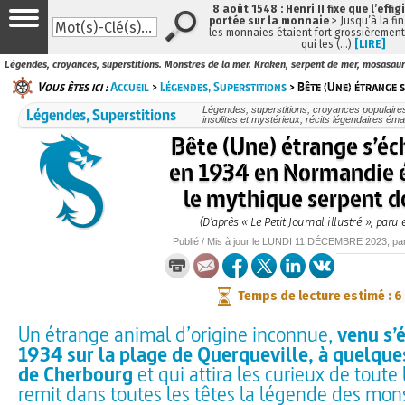
8 août 1548 : Henri II fixe que l’effig
portée sur la monnaie
> Jusqu’à la fin
les monnaies étaient fort grossièrement 
qui les (…)
[LIRE]
Légendes, croyances, superstitions. Monstres de la mer. Kraken, serpent de mer, mosasaur
Vous êtes ici :
Accueil
>
Légendes, Superstitions
> Bête (Une) étrange 
Légendes, Superstitions
Légendes, superstitions, croyances populaires, 
insolites et mystérieux, récits légendaires émai
Bête (Une) étrange s’é
en 1934 en Normandie 
le mythique serpent d
(D’après « Le Petit Journal illustré », paru 
Publié / Mis à jour le
LUNDI
11 DÉCEMBRE 2023
, pa
Temps de lecture estimé : 6
Un étrange animal d’origine inconnue,
venu s’
1934 sur la plage de Querqueville, à quelque
de Cherbourg
et qui attira les curieux de toute 
remit dans toutes les têtes la légende des mons