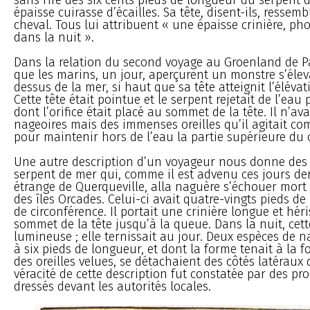
épaisse cuirasse d’écailles. Sa tête, disent-ils, ressemb
cheval. Tous lui attribuent « une épaisse crinière, p
dans la nuit ».
Dans la relation du second voyage au Groenland de Pa
que les marins, un jour, aperçurent un monstre s’éle
dessus de la mer, si haut que sa tête atteignit l’éléva
Cette tête était pointue et le serpent rejetait de l’eau
dont l’orifice était placé au sommet de la tête. Il n’ava
nageoires mais des immenses oreilles qu’il agitait co
pour maintenir hors de l’eau la partie supérieure du 
Une autre description d’un voyageur nous donne des d
serpent de mer qui, comme il est advenu ces jours der
étrange de Querqueville, alla naguère s’échouer mort
des îles Orcades. Celui-ci avait quatre-vingts pieds de
de circonférence. Il portait une crinière longue et hér
sommet de la tête jusqu’à la queue. Dans la nuit, cette
lumineuse ; elle ternissait au jour. Deux espèces de n
à six pieds de longueur, et dont la forme tenait à la fo
des oreilles velues, se détachaient des côtés latéraux de
véracité de cette description fut constatée par des pr
dressés devant les autorités locales.