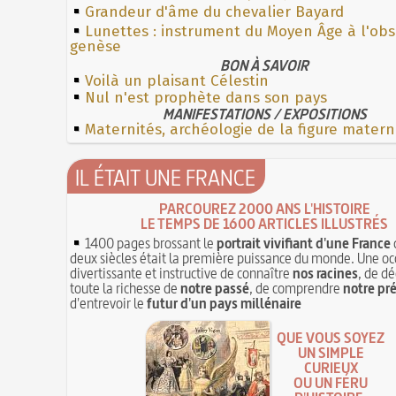
Grandeur d'âme du chevalier Bayard
Lunettes : instrument du Moyen Âge à l'ob
genèse
BON À SAVOIR
Voilà un plaisant Célestin
Nul n'est prophète dans son pays
MANIFESTATIONS / EXPOSITIONS
Maternités, archéologie de la figure matern
IL ÉTAIT UNE FRANCE
PARCOUREZ 2000 ANS L'HISTOIRE
LE TEMPS DE 1600 ARTICLES ILLUSTRÉS
1400 pages brossant le
portrait vivifiant d'une France
deux siècles était la première puissance du monde. Une oc
divertissante et instructive de connaître
nos racines
, de dé
toute la richesse de
notre passé
, de comprendre
notre pr
d'entrevoir le
futur d'un pays millénaire
QUE VOUS SOYEZ
UN SIMPLE
CURIEUX
OU UN FÉRU