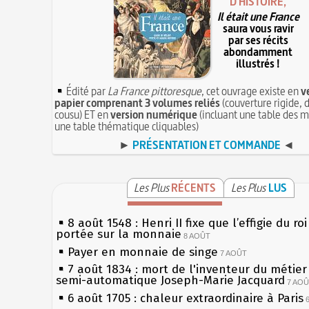
D'HISTOIRE,
Il était une France
saura vous ravir
par ses récits
abondamment
illustrés !
Édité par
La France pittoresque
, cet ouvrage existe en
v
papier comprenant 3 volumes reliés
(couverture rigide, d
cousu) ET en
version numérique
(incluant une table des m
une table thématique cliquables)
►
PRÉSENTATION ET COMMANDE
◄
Les Plus
RÉCENTS
Les Plus
LUS
8 août 1548 : Henri II fixe que l’effigie du ro
portée sur la monnaie
8 AOÛT
Payer en monnaie de singe
7 AOÛT
7 août 1834 : mort de l'inventeur du métier 
semi-automatique Joseph-Marie Jacquard
7 AO
6 août 1705 : chaleur extraordinaire à Paris