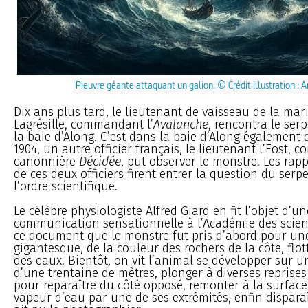
Pieuvre géante attaquant un galion. © Crédit illustration : 
Dix ans plus tard, le lieutenant de vaisseau de la mar
Lagrésille, commandant l’
Avalanche
, rencontra le se
la baie d’Along. C’est dans la baie d’Along également q
1904, un autre officier français, le lieutenant l’Eost,
canonnière
Décidée
, put observer le monstre. Les rapp
de ces deux officiers firent entrer la question du ser
l’ordre scientifique.
Le célèbre physiologiste Alfred Giard en fit l’objet d’un
communication sensationnelle à l’Académie des science
ce document que le monstre fut pris d’abord pour un
gigantesque, de la couleur des rochers de la côte, flot
des eaux. Bientôt, on vit l’animal se développer sur 
d’une trentaine de mètres, plonger à diverses reprises
pour reparaître du côté opposé, remonter à la surface 
vapeur d’eau par une de ses extrémités, enfin dispara