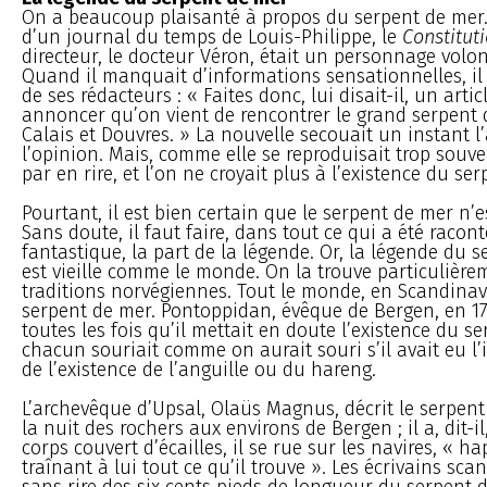
On a beaucoup plaisanté à propos du serpent de mer. 
d’un journal du temps de Louis-Philippe, le
Constitut
directeur, le docteur Véron, était un personnage volon
Quand il manquait d’informations sensationnelles, il 
de ses rédacteurs : « Faites donc, lui disait-il, un arti
annoncer qu’on vient de rencontrer le grand serpent 
Calais et Douvres. » La nouvelle secouait un instant l
l’opinion. Mais, comme elle se reproduisait trop souven
par en rire, et l’on ne croyait plus à l’existence du se
Pourtant, il est bien certain que le serpent de mer n’
Sans doute, il faut faire, dans tout ce qui a été racon
fantastique, la part de la légende. Or, la légende du 
est vieille comme le monde. On la trouve particulière
traditions norvégiennes. Tout le monde, en Scandinavi
serpent de mer. Pontoppidan, évêque de Bergen, en 17
toutes les fois qu’il mettait en doute l’existence du s
chacun souriait comme on aurait souri s’il avait eu l’
de l’existence de l’anguille ou du hareng.
L’archevêque d’Upsal, Olaüs Magnus, décrit le serpent
la nuit des rochers aux environs de Bergen ; il a, dit-il
corps couvert d’écailles, il se rue sur les navires, « h
traînant à lui tout ce qu’il trouve ». Les écrivains sc
sans rire des six cents pieds de longueur du serpent 