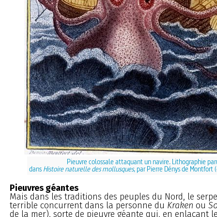
Pieuvre colossale attaquant un navire. Lithographie pa
dans
Histoire naturelle des mollusques
, par Pierre Dénys de Montfort 
Pieuvres géantes
Mais dans les traditions des peuples du Nord, le serp
terrible concurrent dans la personne du
Kraken
ou
So
de la mer), sorte de pieuvre géante qui, en enlaçant l