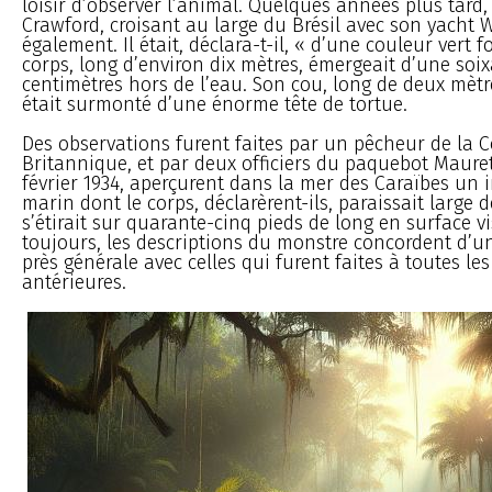
loisir d’observer l’animal. Quelques années plus tard,
Crawford, croisant au large du Brésil avec son yacht Wa
également. Il était, déclara-t-il, « d’une couleur vert f
corps, long d’environ dix mètres, émergeait d’une soi
centimètres hors de l’eau. Son cou, long de deux mèt
était surmonté d’une énorme tête de tortue.
Des observations furent faites par un pêcheur de la 
Britannique, et par deux officiers du paquebot Mauret
février 1934, aperçurent dans la mer des Caraïbes un 
marin dont le corps, déclarèrent-ils, paraissait large d
s’étirait sur quarante-cinq pieds de long en surface vis
toujours, les descriptions du monstre concordent d’u
près générale avec celles qui furent faites à toutes le
antérieures.