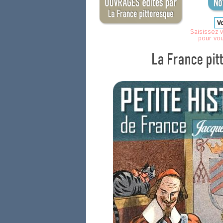
Saisissez v
pour vo