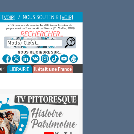
E
/ NOUS SOUTENIR
[VOIR]
[VOIR]
« Hâtons-nous de raconter les délicieuses histoires du
peuple avant qu'il ne les ait oubliées »
(C. Nodier, 1840)
NOUS REJOINDRE SUR...
ir
LIBRAIRIE
Il était une France