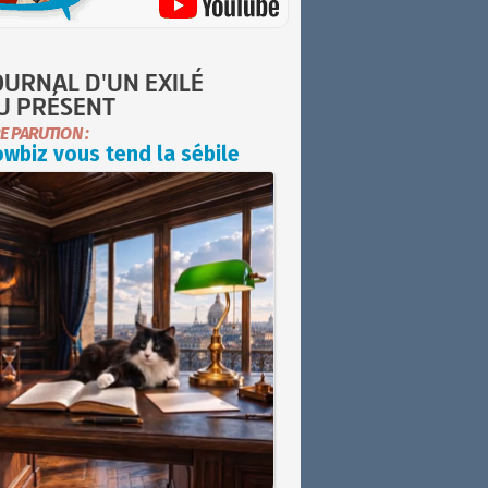
OURNAL D'UN EXILÉ
U PRÉSENT
E PARUTION :
wbiz vous tend la sébile