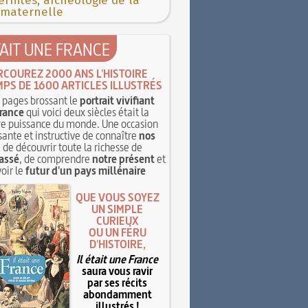
rnités, archéologie de la
 maternelle
TAIT UNE FRANCE
RCOUREZ 2000 ANS L'HISTOIRE
MPS DE 1600 ARTICLES ILLUSTRÉS
pages brossant le
portrait vivifiant
rance
qui voici deux siècles était la
e puissance du monde. Une occasion
sante et instructive de connaître
nos
, de découvrir toute la richesse de
assé
, de comprendre
notre présent
et
oir le
futur d'un pays millénaire
QUE VOUS SOYEZ
UN SIMPLE
CURIEUX
OU UN FÉRU
D'HISTOIRE,
Il était une France
saura vous ravir
par ses récits
abondamment
illustrés !