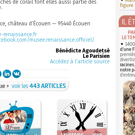
Mate
ches de corail font elles aussi partie des
figure
.
IL É
nce, château d’Écouen — 95440 Écouen
PA
-renaissance.fr
LE TE
cebook.com/musee.renaissance.officiel/
1400 
d'une F
Bénédicte Agoudetsé
premièr
Le Parisien
divertis
Accédez à l’article source
racines
notre p
d'entrev
ue >
voir les
443 ARTICLES