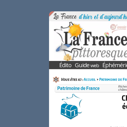
Édito
Guide
Éphéméri
web
Vous êtes ici :
Accueil
>
Patrimoine de F
Patrimoine de France
Riches
châtea
C
é