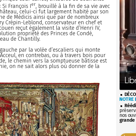
er
 Si François I
, brouillé à la fin de sa vie avec
château, celui-ci fut largement habité par son
rine de Médicis ainsi que par de nombreux
y Crépin-Leblond, conservateur en chef et
couen reçut également la visite d’Henri IV,
olution propriété des Princes de Condé,
eau de Chantilly.
 gauche par la volée d’escaliers qui monte
-Acceul, en contrebas, ou à travers bois pour
e, le chemin vers la somptueuse bâtisse est
chie, on ne sait alors plus où donner de la
DÉCO
NOTRE L
Rééd
préserva
nos ouv
grande 