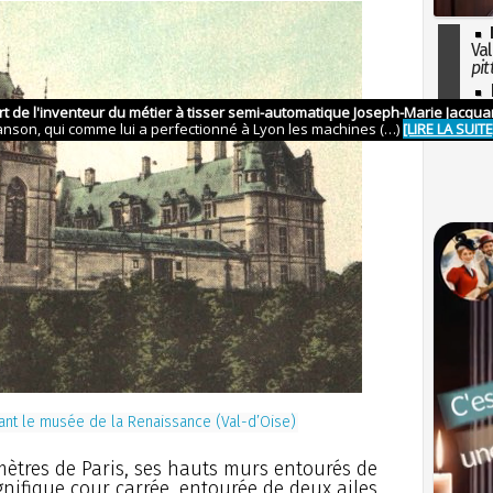
Val
pit
I
so
l'H
tant le musée de la Renaissance (Val-d’Oise)
mètres de Paris, ses hauts murs entourés de
ifique cour carrée, entourée de deux ailes