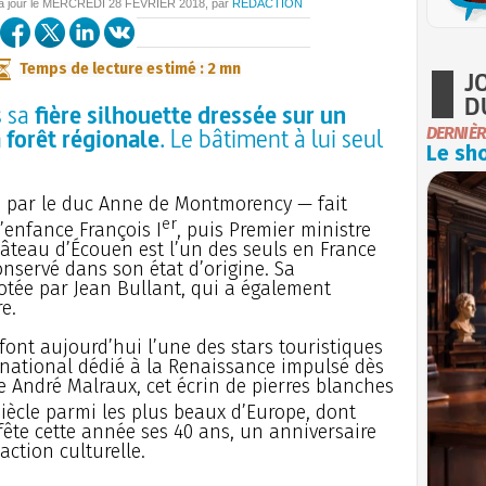
à jour le
MERCREDI
28 FÉVRIER 2018
, par
REDACTION
Temps de lecture estimé : 2 mn
J
D
s sa
fière silhouette dressée sur un
 forêt régionale
. Le bâtiment à lui seul
DERNIÈR
Le sho
45 par le duc Anne de Montmorency — fait
er
enfance François I
, puis Premier ministre
château d’Écouen est l’un des seuls en France
onservé dans son état d’origine. Sa
tée par Jean Bullant, qui a également
e.
font aujourd’hui l’une des stars touristiques
national dédié à la Renaissance impulsé dès
re André Malraux, cet écrin de pierres blanches
iècle parmi les plus beaux d’Europe, dont
fête cette année ses 40 ans, un anniversaire
ction culturelle.