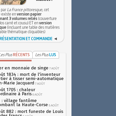
 par
La France pittoresque
, cet
 existe en
version papier
ant 3 volumes reliés
(couverture
dos carré et cousu) ET en
version
que
(incluant une table des matières
table thématique cliquables)
RÉSENTATION ET COMMANDE
◄
Les Plus
RÉCENTS
Les Plus
LUS
er en monnaie de singe
7 AOÛT
oût 1834 : mort de l'inventeur
tier à tisser semi-automatique
h-Marie Jacquard
7 AOÛT
oût 1705 : chaleur
rdinaire à Paris
6 AOÛT
 : village fantôme
ombant la Haute-Corse
5 AOÛT
oût 882 : mort funeste de Louis
oi des Francs