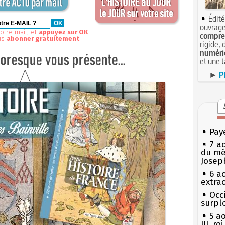
Édité
ouvrage
otre mail, et
appuyez sur OK
compren
us
abonner gratuitement
rigide, 
numéri
et une 
►
P
Pay
7 a
du mé
Josep
6 a
extrao
Occi
surpl
5 a
III, r