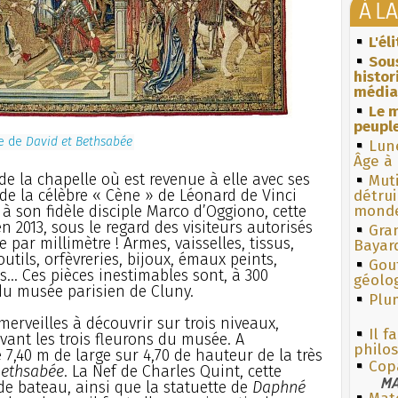
À L
L'él
Sous
histo
média
Le m
peuple
re de
David et Bethsabée
Lun
Âge à 
 de la chapelle où est revenue à elle avec ses
Muti
de la célèbre « Cène » de Léonard de Vinci
détrui
à son fidèle disciple Marco d’Oggiono, cette
monde
n 2013, sous le regard des visiteurs autorisés
Gra
 par millimètre ! Armes, vaisselles, tissus,
Bayar
tils, orfèvreries, bijoux, émaux peints,
Gouf
.. Ces pièces inestimables sont, à 300
géolo
 du musée parisien de Cluny.
Plum
erveilles à découvrir sur trois niveaux,
Il f
vant les trois fleurons du musée. A
philo
7,40 m de large sur 4,70 de hauteur de la très
Cop
Bethsabée
. La Nef de Charles Quint, cette
MA
e bateau, ainsi que la statuette de
Daphné