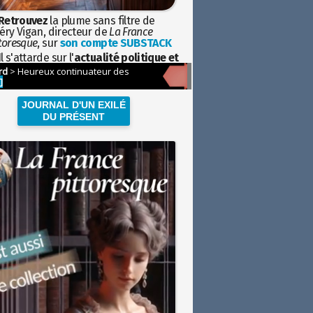
Retrouvez
la plume sans filtre de
éry Vigan, directeur de
La France
toresque
, sur
son compte SUBSTACK
l s'attarde sur l'
actualité politique et
ciétale
avec la hauteur de vue de
istoire
JOURNAL D'UN EXILÉ
DU PRÉSENT