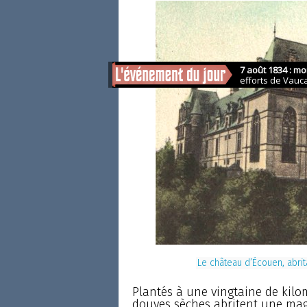
Le château d’Écouen, abri
Plantés à une vingtaine de kilo
douves sèches abritent une magn