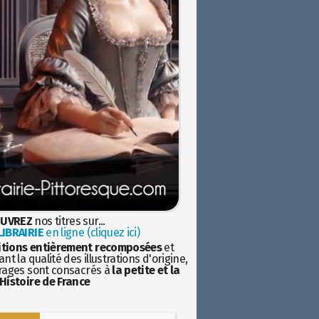
UVREZ
nos titres sur...
IBRAIRIE
en ligne (cliquez ici)
itions entièrement recomposées
et
nt la qualité des illustrations d'origine,
rages sont consacrés à
la petite et la
Histoire de France