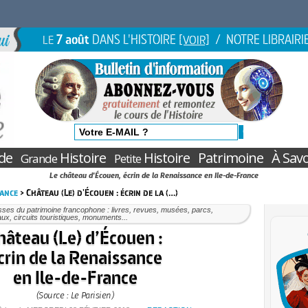
7 août
DANS L'HISTOIRE
/ NOTRE LIBRAIRI
LE
[VOIR]
de
Histoire
Histoire
Patrimoine
À Savo
Grande
Petite
Le château d'Écouen, écrin de la Renaissance en Ile-de-France
rance
> Château (Le) d'Écouen : écrin de la (…)
ses du patrimoine francophone : livres, revues, musées, parcs,
ux, circuits touristiques, monuments...
hâteau (Le) d’Écouen :
crin de la Renaissance
en Ile-de-France
(Source : Le Parisien)