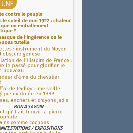
A UNE
ite contre le peuple
 le soleil de mai 1922 : chaleur
rique ou emballement
tique ?
asque de l'ingérence ou le
 sous tutelle
ettes : instrument du Moyen
l'obscure genèse
lation de l'Histoire de France :
re le passé pour glorifier le
 nouveau
ndeur d'âme du chevalier
d
fre de Padirac : merveille
gique explorée en 1889
es, encriers et crayons jadis
BON À SAVOIR
aut qu'il ait trouvé la pierre
sophale
ains comme cochons
NIFESTATIONS / EXPOSITIONS