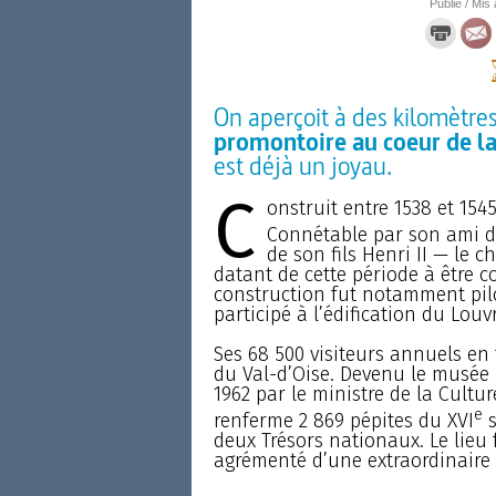
Publié / Mis 
On aperçoit à des kilomètre
promontoire au coeur de la
est déjà un joyau.
C
onstruit entre 1538 et 15
Connétable par son ami d’
de son fils Henri II — le 
datant de cette période à être c
construction fut notamment pilo
participé à l’édification du Louvr
Ses 68 500 visiteurs annuels en 
du Val-d’Oise. Devenu le musée 
1962 par le ministre de la Cultu
e
renferme 2 869 pépites du XVI
s
deux Trésors nationaux. Le lieu 
agrémenté d’une extraordinaire a