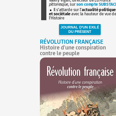
Valéry Vigan, directeur de
La France
pittoresque
, sur
son compte SUBSTAC
Il s'attarde sur l'
actualité politique
et sociétale
avec la hauteur de vue d
l'Histoire
JOURNAL D'UN EXILÉ
DU PRÉSENT
RÉVOLUTION FRANÇAISE
Histoire d'une conspiration
contre le peuple