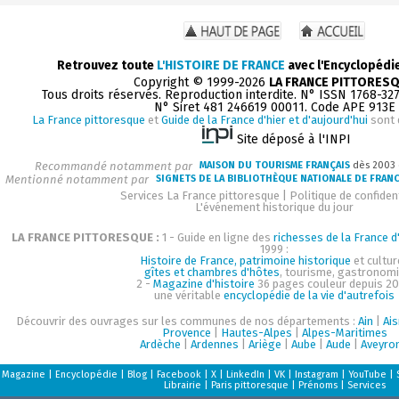
Retrouvez toute
L'HISTOIRE DE FRANCE
avec l'Encyclopédi
Copyright © 1999-2026
LA FRANCE PITTORES
Tous droits réservés. Reproduction interdite. N° ISSN 1768-32
N° Siret 481 246619 00011. Code APE 913E
La France pittoresque
et
Guide de la France d'hier et d'aujourd'hui
sont 
Site déposé à l'INPI
Recommandé notamment par
MAISON DU TOURISME FRANÇAIS
dès 2003
Mentionné notamment par
SIGNETS DE LA BIBLIOTHÈQUE NATIONALE DE FRAN
Services La France pittoresque
|
Politique de confident
L'événement historique du jour
LA FRANCE PITTORESQUE :
1 - Guide en ligne des
richesses de la France d'
1999 :
Histoire de France, patrimoine historique
et cultur
gîtes et chambres d'hôtes
, tourisme, gastronom
2 -
Magazine d'histoire
36 pages couleur depuis 20
une véritable
encyclopédie de la vie d'autrefois
Découvrir des ouvrages sur les communes de nos départements :
Ain
|
Ai
Provence
|
Hautes-Alpes
|
Alpes-Maritimes
Ardèche
|
Ardennes
|
Ariège
|
Aube
|
Aude
|
Aveyro
Magazine
|
Encyclopédie
|
Blog
|
Facebook
|
X
|
LinkedIn
|
VK
|
Instagram
|
YouTube
|
Librairie
|
Paris pittoresque
|
Prénoms
|
Services