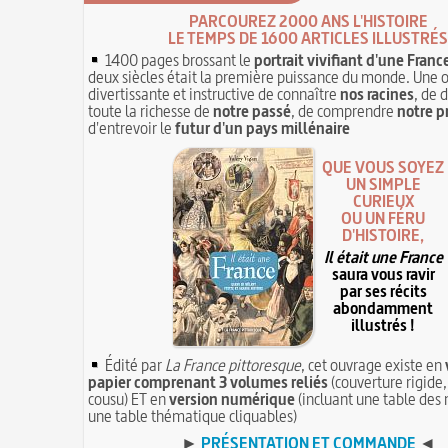
PARCOUREZ 2000 ANS L'HISTOIRE
LE TEMPS DE 1600 ARTICLES ILLUSTRÉS
1400 pages brossant le
portrait vivifiant d'une Franc
deux siècles était la première puissance du monde. Une 
divertissante et instructive de connaître
nos racines
, de 
toute la richesse de
notre passé
, de comprendre
notre p
d'entrevoir le
futur d'un pays millénaire
QUE VOUS SOYEZ
UN SIMPLE
CURIEUX
OU UN FÉRU
D'HISTOIRE,
Il était une France
saura vous ravir
par ses récits
abondamment
illustrés !
Édité par
La France pittoresque
, cet ouvrage existe en
papier comprenant 3 volumes reliés
(couverture rigide,
cousu) ET en
version numérique
(incluant une table des 
une table thématique cliquables)
►
PRÉSENTATION ET COMMANDE
◄