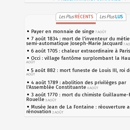
Les Plus
RÉCENTS
Les Plus
LUS
Payer en monnaie de singe
7 AOÛT
7 août 1834 : mort de l'inventeur du métier
semi-automatique Joseph-Marie Jacquard
7 A
6 août 1705 : chaleur extraordinaire à Pari
Occi : village fantôme surplombant la Ha
AOÛT
5 août 882 : mort funeste de Louis III, roi 
AOÛT
4 août 1789 : abolition des privilèges par
l'Assemblée Constituante
4 AOÛT
3 août 1770 : mort du chimiste Guillaume-
Rouelle
3 AOÛT
Musée Jean de La Fontaine : réouverture 
rénovation
2 AOÛT
2 août 1802 : Bonaparte est nommé consul
AOÛT