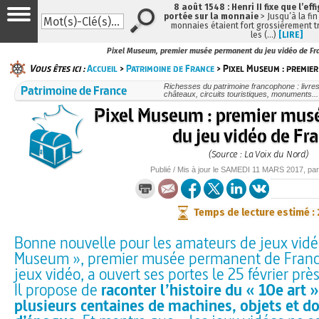
8 août 1548 : Henri II fixe que l’eff
portée sur la monnaie
> Jusqu’à la fin
monnaies étaient fort grossièrement tr
les (…)
[LIRE]
Pixel Museum, premier musée permanent du jeu vidéo de Fr
Vous êtes ici :
Accueil
>
Patrimoine de France
> Pixel Museum : premie
Patrimoine de France
Richesses du patrimoine francophone : livre
châteaux, circuits touristiques, monuments...
Pixel Museum : premier mu
du jeu vidéo de Fr
(Source : La Voix du Nord)
Publié / Mis à jour le
SAMEDI
11 MARS 2017
, pa
Temps de lecture estimé :
Bonne nouvelle pour les amateurs de jeux vidéos
Museum », premier musée permanent de Franc
jeux vidéo, a ouvert ses portes le 25 février prè
Il propose de
raconter l’histoire du « 10e art »
plusieurs centaines de machines, objets et 