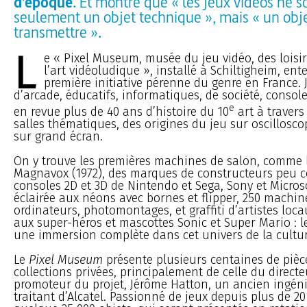
d’époque
. Et montre que « les jeux vidéos ne s
seulement un objet technique », mais « un obj
transmettre ».
L
e « Pixel Museum, musée du jeu vidéo, des loisi
l’art vidéoludique », installé à Schiltigheim, ent
première initiative pérenne du genre en France. 
d’arcade, éducatifs, informatiques, de société, consol
e
en revue plus de 40 ans d’histoire du 10
art à travers
salles thématiques, des origines du jeu sur oscillosc
sur grand écran.
On y trouve les premières machines de salon, comme 
Magnavox (1972), des marques de constructeurs peu c
consoles 2D et 3D de Nintendo et Sega, Sony et Microso
éclairée aux néons avec bornes et flipper, 250 machin
ordinateurs, photomontages, et graffiti d’artistes lo
aux super-héros et mascottes Sonic et Super Mario : 
une immersion complète dans cet univers de la cultur
Le
Pixel Museum
présente plusieurs centaines de pièc
collections privées, principalement de celle du directe
promoteur du projet, Jérôme Hatton, un ancien ingén
traitant d’Alcatel. Passionné de jeux depuis plus de 20