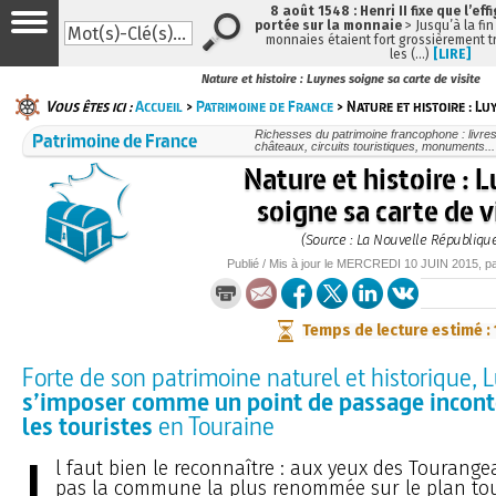
8 août 1548 : Henri II fixe que l’eff
portée sur la monnaie
> Jusqu’à la fin
monnaies étaient fort grossièrement tr
les (…)
[LIRE]
Nature et histoire : Luynes soigne sa carte de visite
Vous êtes ici :
Accueil
>
Patrimoine de France
> Nature et histoire : Lu
Patrimoine de France
Richesses du patrimoine francophone : livre
châteaux, circuits touristiques, monuments...
Nature et histoire : 
soigne sa carte de v
(Source : La Nouvelle Républiqu
Publié / Mis à jour le
MERCREDI
10 JUIN 2015
, p
Temps de lecture estimé :
Forte de son patrimoine naturel et historique, 
s’imposer comme un point de passage incon
les touristes
en Touraine
I
l faut bien le reconnaître : aux yeux des Tourange
pas la commune la plus renommée sur le plan tou