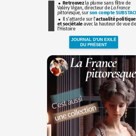
Retrouvez
la plume sans filtre de
Valéry Vigan, directeur de
La France
pittoresque
, sur
son compte SUBSTAC
Il s'attarde sur l'
actualité politique
et sociétale
avec la hauteur de vue d
l'Histoire
JOURNAL D'UN EXILÉ
DU PRÉSENT