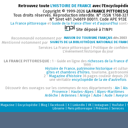
Retrouvez toute
L'HISTOIRE DE FRANCE
avec l'Encyclopédi
Copyright © 1999-2026
LA FRANCE PITTORES
Tous droits réservés. Reproduction interdite. N° ISSN 1768-32
N° Siret 481 246619 00011. Code APE 913E
La France pittoresque
et
Guide de la France d'hier et d'aujourd'hui
sont 
Site déposé à l'INPI
Recommandé notamment par
MAISON DU TOURISME FRANÇAIS
dès 2003
Mentionné notamment par
SIGNETS DE LA BIBLIOTHÈQUE NATIONALE DE FRAN
Services La France pittoresque
|
Politique de confident
L'événement historique du jour
LA FRANCE PITTORESQUE :
1 - Guide en ligne des
richesses de la France d'
1999 :
Histoire de France, patrimoine historique
et cultur
gîtes et chambres d'hôtes
, tourisme, gastronom
2 -
Magazine d'histoire
36 pages couleur depuis 20
une véritable
encyclopédie de la vie d'autrefois
Découvrir des ouvrages sur les communes de nos départements :
Ain
|
Ai
Provence
|
Hautes-Alpes
|
Alpes-Maritimes
Ardèche
|
Ardennes
|
Ariège
|
Aube
|
Aude
|
Aveyro
Magazine
|
Encyclopédie
|
Blog
|
Facebook
|
X
|
LinkedIn
|
VK
|
Instagram
|
YouTube
|
Librairie
|
Paris pittoresque
|
Prénoms
|
Services