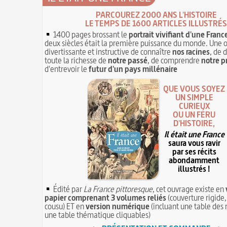
PARCOUREZ 2000 ANS L'HISTOIRE
LE TEMPS DE 1600 ARTICLES ILLUSTRÉS
1400 pages brossant le
portrait vivifiant d'une Franc
deux siècles était la première puissance du monde. Une 
divertissante et instructive de connaître
nos racines
, de 
toute la richesse de
notre passé
, de comprendre
notre p
d'entrevoir le
futur d'un pays millénaire
QUE VOUS SOYEZ
UN SIMPLE
CURIEUX
OU UN FÉRU
D'HISTOIRE,
Il était une France
saura vous ravir
par ses récits
abondamment
illustrés !
Édité par
La France pittoresque
, cet ouvrage existe en
papier comprenant 3 volumes reliés
(couverture rigide,
cousu) ET en
version numérique
(incluant une table des 
une table thématique cliquables)