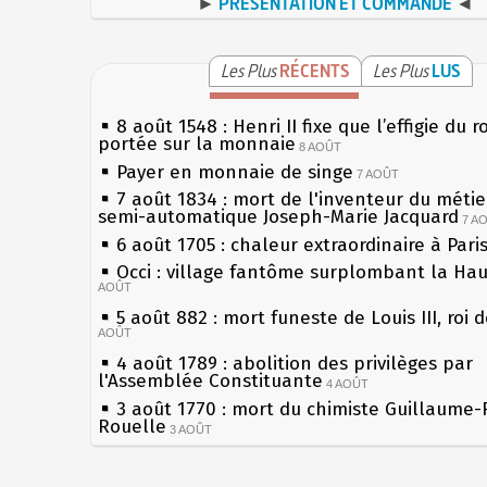
►
PRÉSENTATION ET COMMANDE
◄
Les Plus
RÉCENTS
Les Plus
LUS
8 août 1548 : Henri II fixe que l’effigie du r
portée sur la monnaie
8 AOÛT
Payer en monnaie de singe
7 AOÛT
7 août 1834 : mort de l'inventeur du métier
semi-automatique Joseph-Marie Jacquard
7 A
6 août 1705 : chaleur extraordinaire à Pari
Occi : village fantôme surplombant la Ha
AOÛT
5 août 882 : mort funeste de Louis III, roi 
AOÛT
4 août 1789 : abolition des privilèges par
l'Assemblée Constituante
4 AOÛT
3 août 1770 : mort du chimiste Guillaume-
Rouelle
3 AOÛT
Musée Jean de La Fontaine : réouverture 
rénovation
2 AOÛT