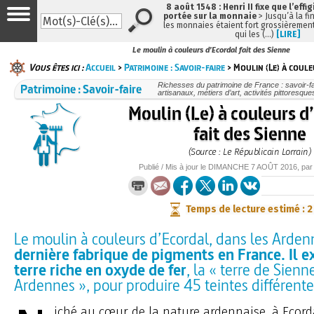
8 août 1548 : Henri II fixe que l’effi
portée sur la monnaie
> Jusqu’à la fin
les monnaies étaient fort grossièrement
qui les (…)
[LIRE]
Le moulin à couleurs d’Ecordal fait des Sienne
Vous êtes ici :
Accueil
>
Patrimoine : Savoir-faire
> Moulin (Le) à coul
Patrimoine : Savoir-faire
Richesses du patrimoine de France : savoir-fa
artisanaux, métiers d’art, activités pittoresques
Moulin (Le) à couleurs d
fait des Sienne
(Source : Le Républicain Lorrain)
Publié / Mis à jour le
DIMANCHE
7 AOÛT 2016
, pa
Temps de lecture estimé : 
Le moulin à couleurs d’Ecordal, dans les Arden
dernière fabrique de pigments en France. Il e
terre riche en oxyde de fer
, la « terre de Sienn
Ardennes », pour produire 45 teintes différente
iché au cœur de la nature ardennaise, à Ecord