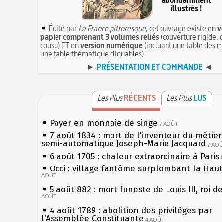
abondamment
illustrés !
Édité par
La France pittoresque
, cet ouvrage existe en
v
papier comprenant 3 volumes reliés
(couverture rigide, 
cousu) ET en
version numérique
(incluant une table des m
une table thématique cliquables)
►
PRÉSENTATION ET COMMANDE
◄
Les Plus
RÉCENTS
Les Plus
LUS
Payer en monnaie de singe
7 AOÛT
7 août 1834 : mort de l'inventeur du métier 
semi-automatique Joseph-Marie Jacquard
7 AO
6 août 1705 : chaleur extraordinaire à Paris
Occi : village fantôme surplombant la Hau
AOÛT
5 août 882 : mort funeste de Louis III, roi d
AOÛT
4 août 1789 : abolition des privilèges par
l'Assemblée Constituante
4 AOÛT