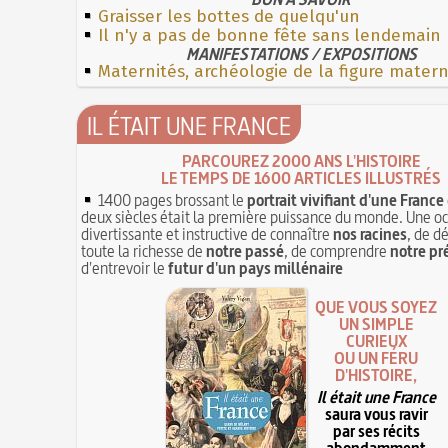
Graisser les bottes de quelqu'un
Il n'y a pas de bonne fête sans lendemain
MANIFESTATIONS / EXPOSITIONS
Maternités, archéologie de la figure mater
IL ÉTAIT UNE FRANCE
PARCOUREZ 2000 ANS L'HISTOIRE
LE TEMPS DE 1600 ARTICLES ILLUSTRÉS
1400 pages brossant le
portrait vivifiant d'une France
deux siècles était la première puissance du monde. Une o
divertissante et instructive de connaître
nos racines
, de d
toute la richesse de
notre passé
, de comprendre
notre pr
d'entrevoir le
futur d'un pays millénaire
QUE VOUS SOYEZ
UN SIMPLE
CURIEUX
OU UN FÉRU
D'HISTOIRE,
Il était une France
saura vous ravir
par ses récits