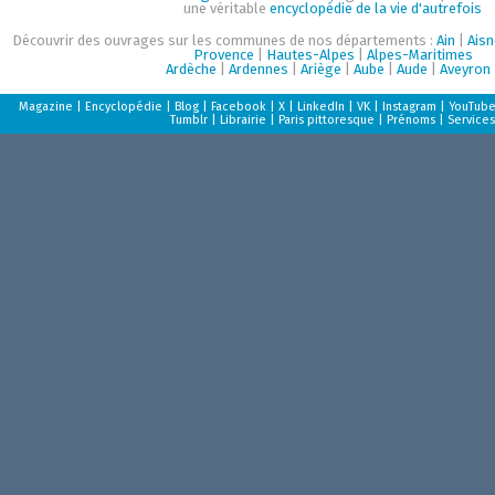
une véritable
encyclopédie de la vie d'autrefois
Découvrir des ouvrages sur les communes de nos départements :
Ain
|
Aisn
Provence
|
Hautes-Alpes
|
Alpes-Maritimes
Ardèche
|
Ardennes
|
Ariège
|
Aube
|
Aude
|
Aveyron
Magazine
|
Encyclopédie
|
Blog
|
Facebook
|
X
|
LinkedIn
|
VK
|
Instagram
|
YouTub
Tumblr
|
Librairie
|
Paris pittoresque
|
Prénoms
|
Services