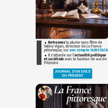
Retrouvez
la plume sans filtre de
Valéry Vigan, directeur de
La France
pittoresque
, sur
son compte SUBSTACK
Il s'attarde sur l'
actualité politique
et sociétale
avec la hauteur de vue de
l'Histoire
JOURNAL D'UN EXILÉ
DU PRÉSENT