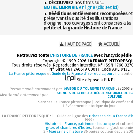
DÉCOUVREZ
nos titres sur...
NOTRE LIBRAIRIE
en ligne (cliquez ici)
Rééditions entièrement recomposées
et
préservant la qualité des illustrations
d'origine, nos ouvrages sont consacrés à
la
petite et la grande Histoire de France
Retrouvez toute
L'HISTOIRE DE FRANCE
avec l'Encyclopédie
Copyright © 1999-2026
LA FRANCE PITTORESQ
Tous droits réservés. Reproduction interdite. N° ISSN 1768-327
N° Siret 481 246619 00011. Code APE 913E
La France pittoresque
et
Guide de la France d'hier et d'aujourd'hui
sont d
Site déposé à l'INPI
Recommandé notamment par
MAISON DU TOURISME FRANÇAIS
dès 2003 e
SIGNETS DE LA BIBLIOTHÈQUE NATIONALE DE F
Mentionné notamment par
CULTURE
Services La France pittoresque
|
Politique de confidenti
L'événement historique du jour
LA FRANCE PITTORESQUE :
1 - Guide en ligne des
richesses de la France d'h
1999 :
Histoire de France, patrimoine historique
et culturel
gîtes et chambres d'hôtes
, tourisme, gastronomie
2 -
Magazine d'histoire
36 pages couleur depuis 200