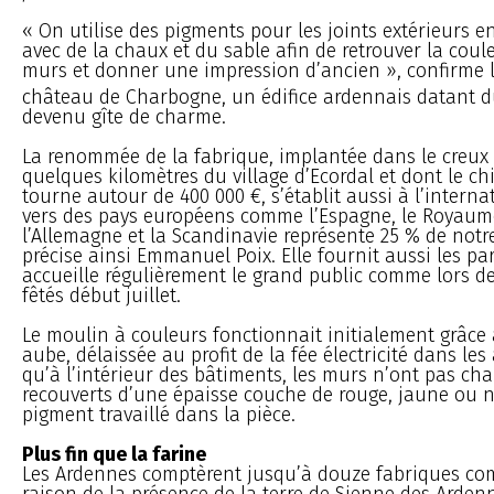
« On utilise des pigments pour les joints extérieurs 
avec de la chaux et du sable afin de retrouver la coul
murs et donner une impression d’ancien », confirme l
château de Charbogne, un édifice ardennais datant d
devenu gîte de charme.
La renommée de la fabrique, implantée dans le creux 
quelques kilomètres du village d’Ecordal et dont le chif
tourne autour de 400 000 €, s’établit aussi à l’internat
vers des pays européens comme l’Espagne, le Royaum
l’Allemagne et la Scandinavie représente 25 % de notre 
précise ainsi Emmanuel Poix. Elle fournit aussi les par
accueille régulièrement le grand public comme lors de
fêtés début juillet.
Le moulin à couleurs fonctionnait initialement grâce
aube, délaissée au profit de la fée électricité dans les
qu’à l’intérieur des bâtiments, les murs n’ont pas cha
recouverts d’une épaisse couche de rouge, jaune ou n
pigment travaillé dans la pièce.
Plus fin que la farine
Les Ardennes comptèrent jusqu’à douze fabriques com
raison de la présence de la terre de Sienne des Ard