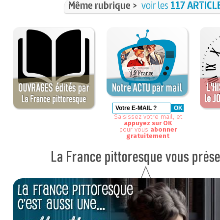
Même rubrique >
voir les
117 ARTICL
Saisissez votre mail, et
appuyez sur OK
pour vous
abonner
gratuitement