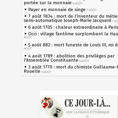
portée sur la monnaie
8 AOÛT
Payer en monnaie de singe
7 AOÛT
7 août 1834 : mort de l'inventeur du métier
semi-automatique Joseph-Marie Jacquard
7 A
6 août 1705 : chaleur extraordinaire à Pari
Occi : village fantôme surplombant la Ha
AOÛT
5 août 882 : mort funeste de Louis III, roi 
AOÛT
4 août 1789 : abolition des privilèges par
l'Assemblée Constituante
4 AOÛT
3 août 1770 : mort du chimiste Guillaume-
Rouelle
3 AOÛT
Musée Jean de La Fontaine : réouverture 
rénovation
2 AOÛT
2 août 1802 : Bonaparte est nommé consul
Sécheresses (Grandes), étés caniculaires à
AOÛT
les siècles
1er août 1589 : Henri III est poignardé à S
27 mai 1610 : supplice de François Ravailla
par Jacques Clément, moine jacobin
du roi Henri IV
1ER AOÛT
31 juillet 1899 : décret instaurant les mou
Pierre qui roule n'amasse pas mousse
boîtes aux lettres en fonte de Léon Mougeo
Qui aime bien châtie bien