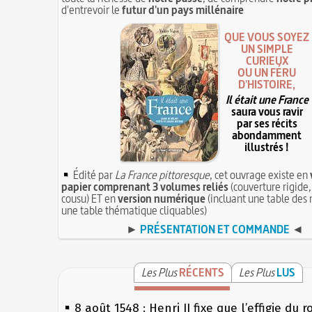
d'entrevoir le
futur d'un pays millénaire
QUE VOUS SOYEZ
UN SIMPLE
CURIEUX
OU UN FÉRU
D'HISTOIRE,
Il était une France
saura vous ravir
par ses récits
abondamment
illustrés !
Édité par
La France pittoresque
, cet ouvrage existe en
papier comprenant 3 volumes reliés
(couverture rigide,
cousu) ET en
version numérique
(incluant une table des 
une table thématique cliquables)
►
PRÉSENTATION ET COMMANDE
◄
Les Plus
RÉCENTS
Les Plus
LUS
8 août 1548 : Henri II fixe que l’effigie du r