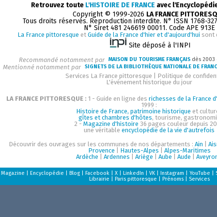
Retrouvez toute
L'HISTOIRE DE FRANCE
avec l'Encyclopédi
Copyright © 1999-2026
LA FRANCE PITTORES
Tous droits réservés. Reproduction interdite. N° ISSN 1768-32
N° Siret 481 246619 00011. Code APE 913E
La France pittoresque
et
Guide de la France d'hier et d'aujourd'hui
sont 
Site déposé à l'INPI
Recommandé notamment par
MAISON DU TOURISME FRANÇAIS
dès 2003
Mentionné notamment par
SIGNETS DE LA BIBLIOTHÈQUE NATIONALE DE FRAN
Services La France pittoresque
|
Politique de confident
L'événement historique du jour
LA FRANCE PITTORESQUE :
1 - Guide en ligne des
richesses de la France d'
1999 :
Histoire de France, patrimoine historique
et cultur
gîtes et chambres d'hôtes
, tourisme, gastronom
2 -
Magazine d'histoire
36 pages couleur depuis 20
une véritable
encyclopédie de la vie d'autrefois
Découvrir des ouvrages sur les communes de nos départements :
Ain
|
Ai
Provence
|
Hautes-Alpes
|
Alpes-Maritimes
Ardèche
|
Ardennes
|
Ariège
|
Aube
|
Aude
|
Aveyro
Magazine
|
Encyclopédie
|
Blog
|
Facebook
|
X
|
LinkedIn
|
VK
|
Instagram
|
YouTube
|
Librairie
|
Paris pittoresque
|
Prénoms
|
Services