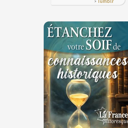
>
Tumblr
Le masque de l'ingérence ou le peuple so
1ER JUILLET