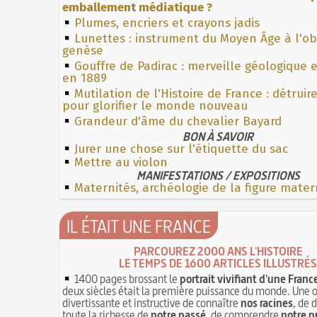
emballement médiatique ?
Plumes, encriers et crayons jadis
Lunettes : instrument du Moyen Âge à l'o
genèse
Gouffre de Padirac : merveille géologique 
en 1889
Mutilation de l'Histoire de France : détruir
pour glorifier le monde nouveau
Grandeur d'âme du chevalier Bayard
BON À SAVOIR
Jurer une chose sur l'étiquette du sac
Mettre au violon
MANIFESTATIONS / EXPOSITIONS
Maternités, archéologie de la figure mater
IL ÉTAIT UNE FRANCE
PARCOUREZ 2000 ANS L'HISTOIRE
LE TEMPS DE 1600 ARTICLES ILLUSTRÉS
1400 pages brossant le
portrait vivifiant d'une Franc
deux siècles était la première puissance du monde. Une 
divertissante et instructive de connaître
nos racines
, de 
toute la richesse de
notre passé
, de comprendre
notre p