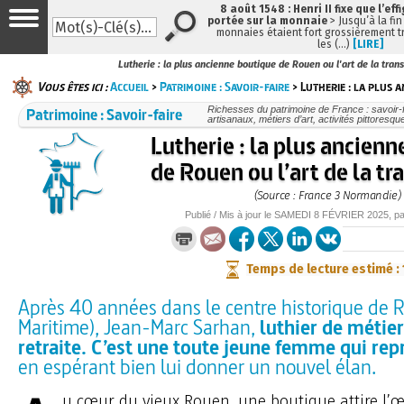
8 août 1548 : Henri II fixe que l’eff
portée sur la monnaie
> Jusqu’à la fin
monnaies étaient fort grossièrement tr
les (…)
[LIRE]
Lutherie : la plus ancienne boutique de Rouen ou l'art de la tran
Vous êtes ici :
Accueil
>
Patrimoine : Savoir-faire
> Lutherie : la plus 
Patrimoine : Savoir-faire
Richesses du patrimoine de France : savoir-f
artisanaux, métiers d’art, activités pittoresque
Lutherie : la plus ancien
de Rouen ou l’art de la t
(Source : France 3 Normandie)
Publié / Mis à jour le
SAMEDI
8 FÉVRIER 2025
, p
Temps de lecture estimé :
Après 40 années dans le centre historique de 
Maritime), Jean-Marc Sarhan,
luthier de métier
retraite. C’est une toute jeune femme qui repr
en espérant bien lui donner un nouvel élan.
u cœur du vieux Rouen, une boutique attire l’œi