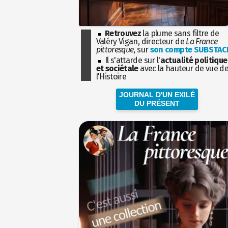
Retrouvez
la plume sans filtre de
Valéry Vigan, directeur de
La France
pittoresque
, sur
son compte SUBSTAC
Il s'attarde sur l'
actualité politique
et sociétale
avec la hauteur de vue d
l'Histoire
JOURNAL D'UN EXILÉ
DU PRÉSENT