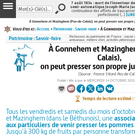
7 août 1834 : mort de l'inventeur du
semi-automatique Joseph-Marie Ja
continuateur des efforts de Vaucanson
perfectionné (…)
[LIRE
À Gonnehem et Mazinghem (Pas-de-Calais), on peut presser son propre
Vous êtes ici :
Accueil
>
Patrimoine : Savoir-faire
> À Gonnehem et Mazi
Patrimoine : Savoir-faire
Richesses du patrimoine de France : savoir-f
artisanaux, métiers d’art, activités pittoresque
À Gonnehem et Mazinghe
Calais),
on peut presser son propre 
(Source : France 3 Nord Pas-de-Cal
Publié / Mis à jour le
MERCREDI
14 OCTOBRE 2015
Temps de lecture estimé :
Tous les vendredis et samedis du mois d’octo
et Mazinghem (dans le Béthunois), une
associ
aux particuliers de venir presser les pommes 
Jusqu’à 300 kg de fruits par personne transfor