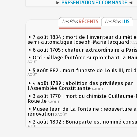
►
PRÉSENTATION ET COMMANDE
◄
Les Plus
RÉCENTS
Les Plus
LUS
7 août 1834 : mort de l'inventeur du métier
semi-automatique Joseph-Marie Jacquard
7 A
6 août 1705 : chaleur extraordinaire à Pari
Occi : village fantôme surplombant la Ha
AOÛT
5 août 882 : mort funeste de Louis III, roi 
AOÛT
4 août 1789 : abolition des privilèges par
l'Assemblée Constituante
4 AOÛT
3 août 1770 : mort du chimiste Guillaume-
Rouelle
3 AOÛT
Musée Jean de La Fontaine : réouverture 
rénovation
2 AOÛT
2 août 1802 : Bonaparte est nommé consul
AOÛT
1er août 1589 : Henri III est poignardé à S