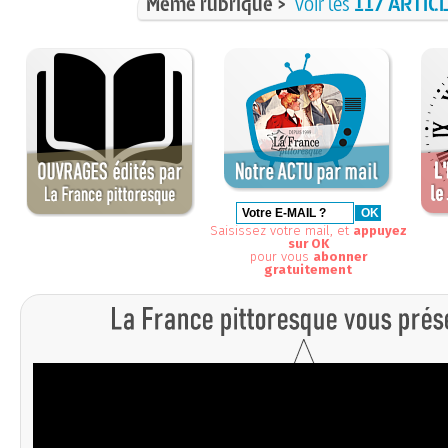
Même rubrique >
voir les
117 ARTIC
Saisissez votre mail, et
appuyez
sur OK
pour vous
abonner
gratuitement