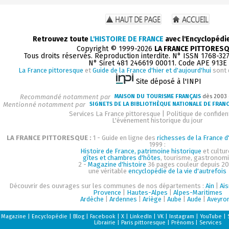
Retrouvez toute
L'HISTOIRE DE FRANCE
avec l'Encyclopédi
Copyright © 1999-2026
LA FRANCE PITTORES
Tous droits réservés. Reproduction interdite. N° ISSN 1768-32
N° Siret 481 246619 00011. Code APE 913E
La France pittoresque
et
Guide de la France d'hier et d'aujourd'hui
sont 
Site déposé à l'INPI
Recommandé notamment par
MAISON DU TOURISME FRANÇAIS
dès 2003
Mentionné notamment par
SIGNETS DE LA BIBLIOTHÈQUE NATIONALE DE FRAN
Services La France pittoresque
|
Politique de confident
L'événement historique du jour
LA FRANCE PITTORESQUE :
1 - Guide en ligne des
richesses de la France d'
1999 :
Histoire de France, patrimoine historique
et cultur
gîtes et chambres d'hôtes
, tourisme, gastronom
2 -
Magazine d'histoire
36 pages couleur depuis 20
une véritable
encyclopédie de la vie d'autrefois
Découvrir des ouvrages sur les communes de nos départements :
Ain
|
Ai
Provence
|
Hautes-Alpes
|
Alpes-Maritimes
Ardèche
|
Ardennes
|
Ariège
|
Aube
|
Aude
|
Aveyro
Magazine
|
Encyclopédie
|
Blog
|
Facebook
|
X
|
LinkedIn
|
VK
|
Instagram
|
YouTube
|
Librairie
|
Paris pittoresque
|
Prénoms
|
Services