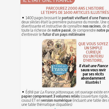
PARCOUREZ 2000 ANS L'HISTOIRE
LE TEMPS DE 1600 ARTICLES ILLUSTRÉS
1400 pages brossant le
portrait vivifiant d'une Franc
deux siècles était la première puissance du monde. Une 
divertissante et instructive de connaître
nos racines
, de 
toute la richesse de
notre passé
, de comprendre
notre p
d'entrevoir le
futur d'un pays millénaire
QUE VOUS SOYEZ
UN SIMPLE
CURIEUX
OU UN FÉRU
D'HISTOIRE,
Il était une France
saura vous ravir
par ses récits
abondamment
illustrés !
Édité par
La France pittoresque
, cet ouvrage existe en
papier comprenant 3 volumes reliés
(couverture rigide,
cousu) ET en
version numérique
(incluant une table des 
une table thématique cliquables)