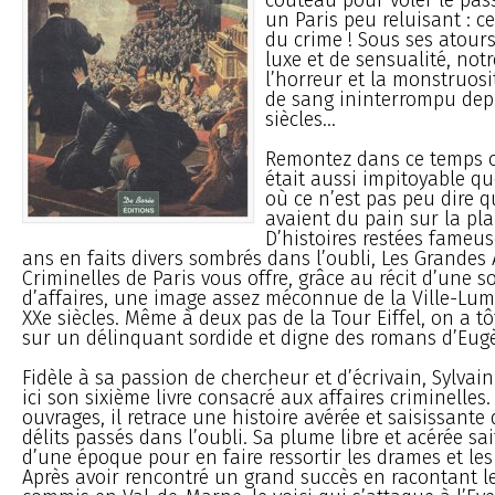
un Paris peu reluisant : ce
du crime ! Sous ses atour
luxe et de sensualité, notr
l’horreur et la monstruosi
de sang ininterrompu dep
siècles...
Remontez dans ce temps o
était aussi impitoyable que
où ce n’est pas peu dire 
avaient du pain sur la pla
D’histoires restées fameus
ans en faits divers sombrés dans l’oubli, Les Grandes 
Criminelles de Paris vous offre, grâce au récit d’une s
d’affaires, une image assez méconnue de la Ville-Lumi
XXe siècles. Même à deux pas de la Tour Eiffel, on a tô
sur un délinquant sordide et digne des romans d’Eugè
Fidèle à sa passion de chercheur et d’écrivain, Sylvai
ici son sixième livre consacré aux affaires criminelles
ouvrages, il retrace une histoire avérée et saisissante
délits passés dans l’oubli. Sa plume libre et acérée sait
d’une époque pour en faire ressortir les drames et le
Après avoir rencontré un grand succès en racontant l