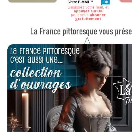
Saisissez votre mail, et
appuyez sur OK
pour vous
abonner
gratuitement