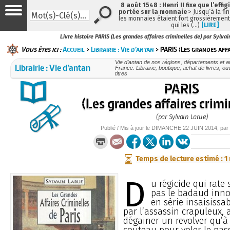
8 août 1548 : Henri II fixe que l’effig
portée sur la monnaie
> Jusqu’à la fin
les monnaies étaient fort grossièrement 
qui les (…)
[LIRE]
Livre histoire PARIS (Les grandes affaires criminelles de) par Sylva
Vous êtes ici :
Accueil
>
Librairie : Vie d’antan
> PARIS (Les grandes affa
Vie d’antan de nos régions, départements et 
Librairie : Vie d’antan
France. Librairie, boutique, achat de livres, 
titres
PARIS
(Les grandes affaires crimi
(par Sylvain Larue)
Publié / Mis à jour le
DIMANCHE
22 JUIN 2014
, par
Temps de lecture estimé : 1
D
u régicide qui rate 
pas le badaud inno
en série insaisissa
par l’assassin crapuleux, 
dégainer un revolver qu’à
couteau pour voler le pas