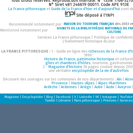
Tous droits réservés. Reproduction interdite. N° ISSN 1768-327
N° Siret 481 246619 00011. Code APE 913E
La France pittoresque
et
Guide de la France d'hier et d'aujourd'hui
sont d
Site déposé à l'INPI
Recommandé notamment par
MAISON DU TOURISME FRANÇAIS
dès 2003 e
SIGNETS DE LA BIBLIOTHÈQUE NATIONALE DE FR
Mentionné notamment par
CULTURE
Services La France pittoresque
|
Politique de confidenti
L'événement historique du jour
LA FRANCE PITTORESQUE :
1 - Guide en ligne des
richesses de la France d'h
1999 :
Histoire de France, patrimoine historique
et culturel
gîtes et chambres d'hôtes
, tourisme, gastronomie
2 -
Magazine d'histoire
36 pages couleur depuis 200
une véritable
encyclopédie de la vie d'autrefois
Découvrir des ouvrages sur les communes de nos départements :
Ain
|
Aisn
Provence
|
Hautes-Alpes
|
Alpes-Maritimes
Ardèche
|
Ardennes
|
Ariège
|
Aube
|
Aude
|
Aveyron
Magazine
|
Encyclopédie
|
Blog
|
Facebook
|
X
|
LinkedIn
|
VK
|
Instagram
|
YouTube
Tumblr
|
Librairie
|
Paris pittoresque
|
Prénoms
|
Services