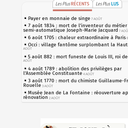
Les Plus
RÉCENTS
Les Plus
LUS
Payer en monnaie de singe
7 AOÛT
7 août 1834 : mort de l'inventeur du métier 
semi-automatique Joseph-Marie Jacquard
7 AO
6 août 1705 : chaleur extraordinaire à Paris
Occi : village fantôme surplombant la Hau
AOÛT
5 août 882 : mort funeste de Louis III, roi d
AOÛT
4 août 1789 : abolition des privilèges par
l'Assemblée Constituante
4 AOÛT
3 août 1770 : mort du chimiste Guillaume-F
Rouelle
3 AOÛT
Musée Jean de La Fontaine : réouverture a
rénovation
2 AOÛT
2 août 1802 : Bonaparte est nommé consul 
AOÛT
1er août 1589 : Henri III est poignardé à Sa
Sécheresses (Grandes), étés caniculaires à 
par Jacques Clément, moine jacobin
les siècles
1ER AOÛT