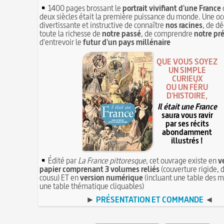
1400 pages brossant le
portrait vivifiant d'une France
deux siècles était la première puissance du monde. Une oc
divertissante et instructive de connaître
nos racines
, de dé
toute la richesse de
notre passé
, de comprendre
notre pr
d'entrevoir le
futur d'un pays millénaire
QUE VOUS SOYEZ
UN SIMPLE
CURIEUX
OU UN FÉRU
D'HISTOIRE,
Il était une France
saura vous ravir
par ses récits
abondamment
illustrés !
Édité par
La France pittoresque
, cet ouvrage existe en
v
papier comprenant 3 volumes reliés
(couverture rigide, d
cousu) ET en
version numérique
(incluant une table des m
une table thématique cliquables)
►
PRÉSENTATION ET COMMANDE
◄