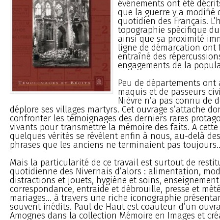
événements ont été décrits
que la guerre y a modifié
quotidien des Français. L’h
topographie spécifique d
ainsi que sa proximité im
ligne de démarcation ont
entraîné des répercussions 
engagements de la popula
Peu de départements ont 
maquis et de passeurs civi
Nièvre n’a pas connu de 
déplore ses villages martyrs. Cet ouvrage s’attache don
confronter les témoignages des derniers rares protag
vivants pour transmettre la mémoire des faits. A cette
quelques vérités se révèlent enfin à nous, au-delà de
phrases que les anciens ne terminaient pas toujours..
Mais la particularité de ce travail est surtout de restit
quotidienne des Nivernais d’alors : alimentation, mod
distractions et jouets, hygiène et soins, enseignement
correspondance, entraide et débrouille, presse et mé
mariages... à travers une riche iconographie présent
souvent inédits. Paul de Haut est coauteur d’un ouvr
Amognes dans la collection Mémoire en Images et créa