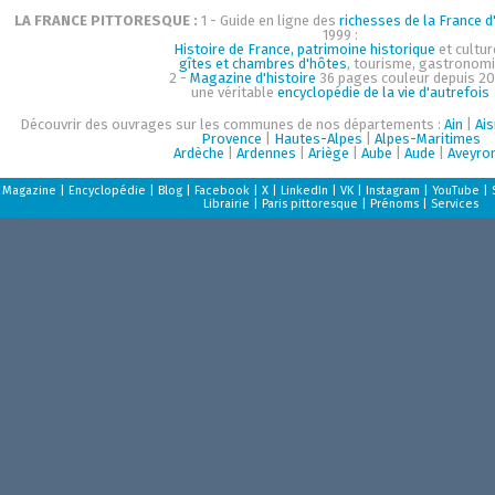
LA FRANCE PITTORESQUE :
1 - Guide en ligne des
richesses de la France d'
1999 :
Histoire de France, patrimoine historique
et cultur
gîtes et chambres d'hôtes
, tourisme, gastronom
2 -
Magazine d'histoire
36 pages couleur depuis 20
une véritable
encyclopédie de la vie d'autrefois
Découvrir des ouvrages sur les communes de nos départements :
Ain
|
Ai
Provence
|
Hautes-Alpes
|
Alpes-Maritimes
Ardèche
|
Ardennes
|
Ariège
|
Aube
|
Aude
|
Aveyro
Magazine
|
Encyclopédie
|
Blog
|
Facebook
|
X
|
LinkedIn
|
VK
|
Instagram
|
YouTube
|
Librairie
|
Paris pittoresque
|
Prénoms
|
Services