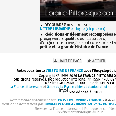
DÉCOUVREZ
nos titres sur...
NOTRE LIBRAIRIE
en ligne (cliquez ici)
Rééditions entièrement recomposées
e
préservant la qualité des illustrations
d'origine, nos ouvrages sont consacrés à
la
petite et la grande Histoire de France
Retrouvez toute
L'HISTOIRE DE FRANCE
avec l'Encyclopédi
Copyright © 1999-2026
LA FRANCE PITTORES
Tous droits réservés. Reproduction interdite. N° ISSN 1768-32
N° Siret 481 246619 00011. Code APE 913E
La France pittoresque
et
Guide de la France d'hier et d'aujourd'hui
sont 
Site déposé à l'INPI
Recommandé notamment par
MAISON DU TOURISME FRANÇAIS
dès 2003
Mentionné notamment par
SIGNETS DE LA BIBLIOTHÈQUE NATIONALE DE FRAN
Services La France pittoresque
|
Politique de confident
L'événement historique du jour