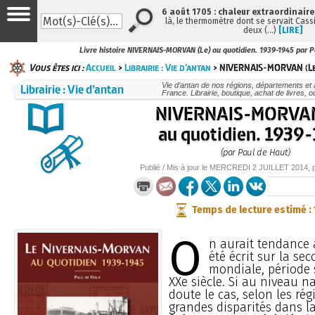
6 août 1705 : chaleur extraordinaire
là, le thermomètre dont se servait Cass
deux (…)
[LIRE]
Livre histoire NIVERNAIS-MORVAN (Le) au quotidien. 1939-1945 par P
Vous êtes ici :
Accueil
>
Librairie : Vie d’antan
> NIVERNAIS-MORVAN (Le)
Librairie : Vie d’antan
Vie d’antan de nos régions, départements et
France. Librairie, boutique, achat de livres, 
NIVERNAIS-MORVAN
au quotidien. 1939
(par Paul de Haut)
Publié / Mis à jour le
MERCREDI
2 JUILLET 2014
, 
Temps de lecture estimé :
O
n aurait tendance 
été écrit sur la se
mondiale, période
XXe siècle. Si au niveau n
doute le cas, selon les rég
grandes disparités dans l