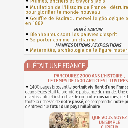
Plumes, encriers et crayons jadis
Mutilation de l'Histoire de France : détruir
pour glorifier le monde nouveau
Gouffre de Padirac : merveille géologique 
en 1889
BON À SAVOIR
Bienheureux sont les pauvres d'esprit
Se porter comme un charme
MANIFESTATIONS / EXPOSITIONS
Maternités, archéologie de la figure mater
IL ÉTAIT UNE FRANCE
PARCOUREZ 2000 ANS L'HISTOIRE
LE TEMPS DE 1600 ARTICLES ILLUSTRÉS
1400 pages brossant le
portrait vivifiant d'une Franc
deux siècles était la première puissance du monde. Une 
divertissante et instructive de connaître
nos racines
, de 
toute la richesse de
notre passé
, de comprendre
notre p
d'entrevoir le
futur d'un pays millénaire
QUE VOUS SOYEZ
UN SIMPLE
CURIEUX