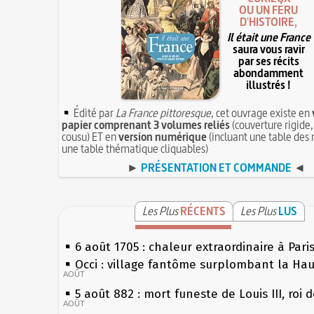
OU UN FÉRU
D'HISTOIRE,
Il était une France
saura vous ravir
par ses récits
abondamment
illustrés !
Édité par
La France pittoresque
, cet ouvrage existe en
papier comprenant 3 volumes reliés
(couverture rigide,
cousu) ET en
version numérique
(incluant une table des 
une table thématique cliquables)
►
PRÉSENTATION ET COMMANDE
◄
Les Plus
RÉCENTS
Les Plus
LUS
6 août 1705 : chaleur extraordinaire à Pari
Occi : village fantôme surplombant la Ha
AOÛT
5 août 882 : mort funeste de Louis III, roi 
AOÛT