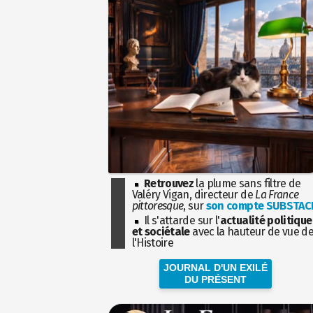
Retrouvez
la plume sans filtre de
Valéry Vigan, directeur de
La France
pittoresque
, sur
son compte SUBSTAC
Il s'attarde sur l'
actualité politique
et sociétale
avec la hauteur de vue d
l'Histoire
JOURNAL D'UN EXILÉ
DU PRÉSENT