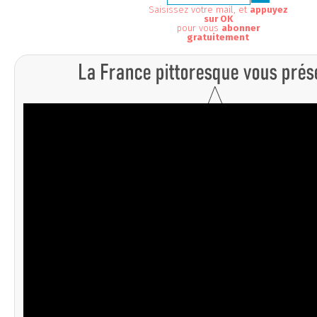
Saisissez votre mail, et
appuyez
sur OK
pour vous
abonner
gratuitement