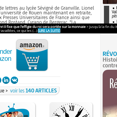
e lettres au lycée Sévigné de Granville. Lionel
Val
’université de Rouen maintenant en retraite,
pit
 Presses Universitaires de France ainsi que
I
nd Rostand, Cyrano de Bergerac, "La
so
 Hugo, Ruy Blas, " Classiques Bordas " et de
l'H
.
nder
RÉVO
azon
Histo
contr
ue >
voir les
140 ARTICLES