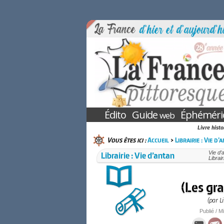
Édito
Guide
Éphéméri
web
Livre hist
Vous êtes ici :
Accueil
>
Librairie : Vie d’
Librairie : Vie d’antan
Vie d’
Librai
(Les gra
(par L
Publié / Mi