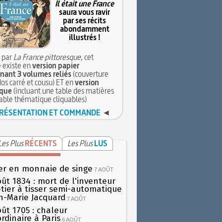
Il était une France
saura vous ravir
par ses récits
abondamment
illustrés !
 par
La France pittoresque
, cet
 existe en
version papier
ant 3 volumes reliés
(couverture
dos carré et cousu) ET en
version
que
(incluant une table des matières
table thématique cliquables)
RÉSENTATION ET COMMANDE
◄
Les Plus
RÉCENTS
Les Plus
LUS
er en monnaie de singe
7 AOÛT
oût 1834 : mort de l'inventeur
tier à tisser semi-automatique
h-Marie Jacquard
7 AOÛT
oût 1705 : chaleur
rdinaire à Paris
6 AOÛT