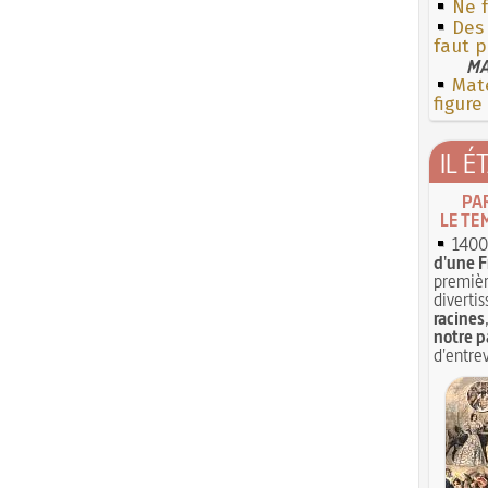
Ne f
Des 
faut p
MA
Mate
figure
IL É
PA
LE TE
1400 
d'une F
premièr
divertis
racines
notre p
d'entrev