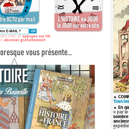
otre mail, et
appuyez sur OK
us
abonner gratuitement
COMM
Tous les
En qu
« par le
sombre 
ancienn
expédien