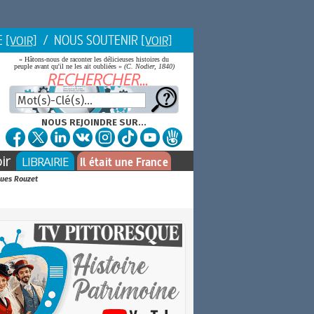
E
/ NOUS SOUTENIR
[VOIR]
[VOIR]
« Hâtons-nous de raconter les délicieuses histoires du
peuple avant qu'il ne les ait oubliées »
(C. Nodier, 1840)
NOUS REJOINDRE SUR...
ir
LIBRAIRIE
Il était une France
ques Rouzet