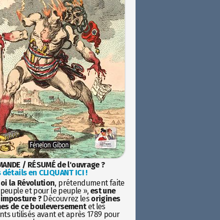
ANDE / RÉSUMÉ de l'ouvrage ?
 détails en CLIQUANT ICI !
oi la Révolution
, prétendument faite
 peuple et pour le peuple »,
est une
imposture ?
Découvrez les
origines
es de ce bouleversement
et les
ts utilisés avant et après 1789 pour