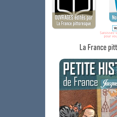
Saisissez v
pour vo