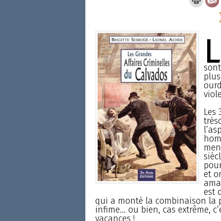
L
sont
plus
ourd
viol
Les 
trés
l’as
homm
mene
sièc
pour
et o
aman
est 
qui a monté la combinaison la p
infime... ou bien, cas extrême, c
vacances !