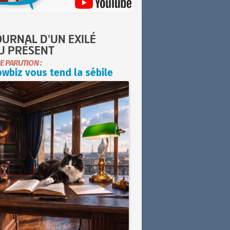
OURNAL D'UN EXILÉ
U PRÉSENT
E PARUTION :
wbiz vous tend la sébile