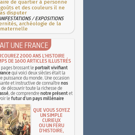
aire de quartier à personne
goûts et des couleurs il ne
as disputer
NIFESTATIONS / EXPOSITIONS
rnités, archéologie de la
 maternelle
TAIT UNE FRANCE
RCOUREZ 2000 ANS L'HISTOIRE
MPS DE 1600 ARTICLES ILLUSTRÉS
pages brossant le
portrait vivifiant
rance
qui voici deux siècles était la
e puissance du monde. Une occasion
sante et instructive de connaître
nos
, de découvrir toute la richesse de
assé
, de comprendre
notre présent
et
oir le
futur d'un pays millénaire
QUE VOUS SOYEZ
UN SIMPLE
CURIEUX
OU UN FÉRU
D'HISTOIRE,