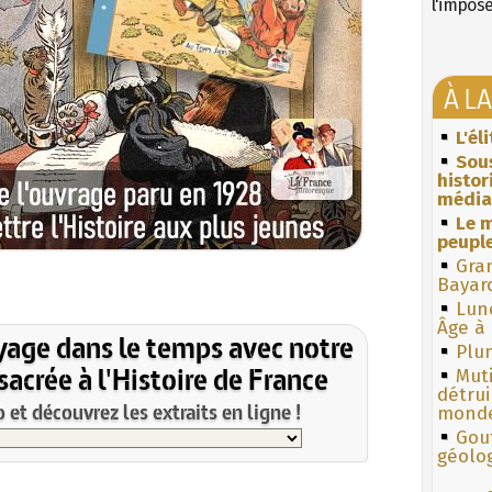
l'impos
À L
L'él
Sous
histo
média
Le m
peuple
Gra
Bayar
Lun
Âge à 
yage dans le temps avec notre
Plum
acrée à l'Histoire de France
Muti
détrui
et découvrez les extraits en ligne !
monde
Gouf
géolo