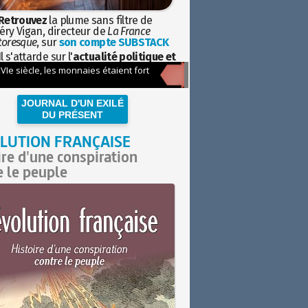
Retrouvez
la plume sans filtre de
éry Vigan, directeur de
La France
toresque
, sur
son compte SUBSTACK
l s'attarde sur l'
actualité politique et
ciétale
avec la hauteur de vue de
istoire
JOURNAL D'UN EXILÉ
DU PRÉSENT
LUTION FRANÇAISE
ire d'une conspiration
e le peuple