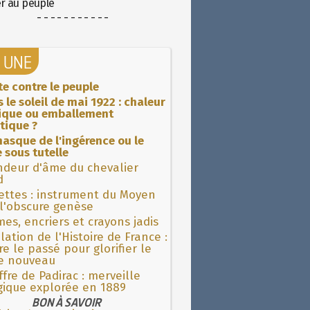
er au peuple
- - - - - - - - - - -
A UNE
ite contre le peuple
 le soleil de mai 1922 : chaleur
rique ou emballement
tique ?
asque de l'ingérence ou le
 sous tutelle
ndeur d'âme du chevalier
d
ettes : instrument du Moyen
l'obscure genèse
es, encriers et crayons jadis
lation de l'Histoire de France :
re le passé pour glorifier le
 nouveau
fre de Padirac : merveille
gique explorée en 1889
BON À SAVOIR