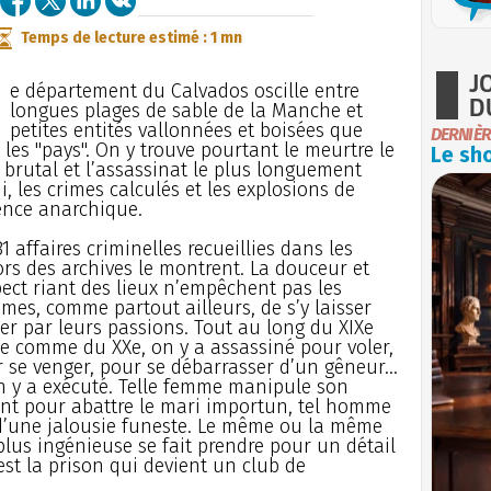
Temps de lecture estimé : 1 mn
J
e département du Calvados oscille entre
D
longues plages de sable de la Manche et
petites entités vallonnées et boisées que
DERNIÈR
 les "pays". On y trouve pourtant le meurtre le
Le sho
 brutal et l’assassinat le plus longuement
i, les crimes calculés et les explosions de
ence anarchique.
31 affaires criminelles recueillies dans les
ors des archives le montrent. La douceur et
pect riant des lieux n’empêchent pas les
es, comme partout ailleurs, de s’y laisser
r par leurs passions. Tout au long du XIXe
le comme du XXe, on y a assassiné pour voler,
 se venger, pour se débarrasser d’un gêneur...
n y a exécuté. Telle femme manipule son
t pour abattre le mari importun, tel homme
d’une jalousie funeste. Le même ou la même
lus ingénieuse se fait prendre pour un détail
’est la prison qui devient un club de