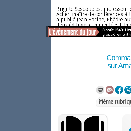
Brigitte Sesboüé est professeur d
Acher, maître de conférences à l
a publié Jean Racine, Phèdre aux
deux éditions commentées Edmo
Bibliothèque Gallimard" ; Victor
nombreux articles universitaires
Comma
sur Am
Même rubriq