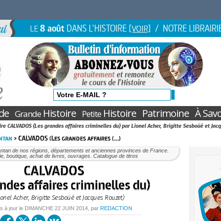
8 août
DANS L'HISTOIRE
/ NOTRE LIBRAIRI
LE
[VOIR]
de
Histoire
Histoire
Patrimoine
À Savo
Grande
Petite
oire CALVADOS (Les grandes affaires criminelles du) par Lionel Acher, Brigitte Sesboüé et Jac
antan
> CALVADOS (Les grandes affaires (…)
antan de nos régions, départements et anciennes provinces de France.
rie, boutique, achat de livres, ouvrages. Catalogue de titres
CALVADOS
ndes affaires criminelles du)
ionel Acher, Brigitte Sesboüé et Jacques Rouzet)
s à jour le
DIMANCHE
22 JUIN 2014
, par
REDACTION