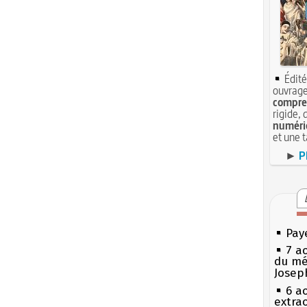
Édité
ouvrage
compren
rigide, 
numéri
et une 
►
P
Pay
7 a
du mé
Josep
6 a
extrao