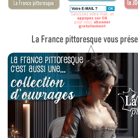
Saisissez votre mail, et
appuyez sur OK
pour vous
abonner
gratuitement