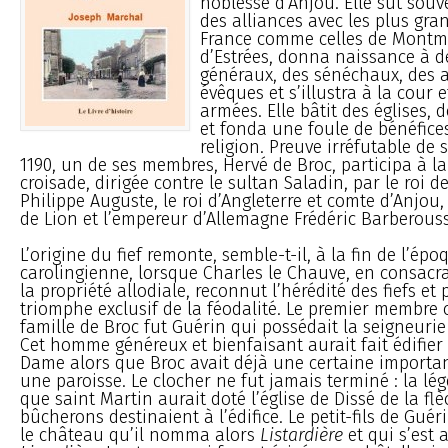
noblesse d’Anjou. Elle sut souv
des alliances avec les plus gra
France comme celles de Montm
d’Estrées, donna naissance à de
généraux, des sénéchaux, des 
évêques et s’illustra à la cour 
armées. Elle bâtit des églises,
et fonda une foule de bénéfices
religion. Preuve irréfutable de 
1190, un de ses membres, Hervé de Broc, participa à la
croisade, dirigée contre le sultan Saladin, par le roi d
Philippe Auguste, le roi d’Angleterre et comte d’Anjou
de Lion et l’empereur d’Allemagne Frédéric Barberouss
L’origine du fief remonte, semble-t-il, à la fin de l’épo
carolingienne, lorsque Charles le Chauve, en consacra
la propriété allodiale, reconnut l’hérédité des fiefs et
triomphe exclusif de la féodalité. Le premier membre
famille de Broc fut Guérin qui possédait la seigneurie 
Cet homme généreux et bienfaisant aurait fait édifier 
Dame alors que Broc avait déjà une certaine importan
une paroisse. Le clocher ne fut jamais terminé : la lé
que saint Martin aurait doté l’église de Dissé de la fl
bûcherons destinaient à l’édifice. Le petit-fils de Guérin
le château qu’il nomma alors
Listardière
et qui s’est 