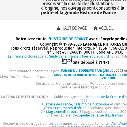
préservant la qualité des illustrations
d'origine, nos ouvrages sont consacrés à
la
petite et la grande Histoire de France
Retrouvez toute
L'HISTOIRE DE FRANCE
avec l'Encyclopédie
Copyright © 1999-2026
LA FRANCE PITTORESQ
Tous droits réservés. Reproduction interdite. N° ISSN 1768-327
N° Siret 481 246619 00011. Code APE 913E
La France pittoresque
et
Guide de la France d'hier et d'aujourd'hui
sont d
Site déposé à l'INPI
Recommandé notamment par
MAISON DU TOURISME FRANÇAIS
dès 2003 e
SIGNETS DE LA BIBLIOTHÈQUE NATIONALE DE FR
Mentionné notamment par
CULTURE
Services La France pittoresque
|
Politique de confidenti
L'événement historique du jour
LA FRANCE PITTORESQUE :
1 - Guide en ligne des
richesses de la France d'h
1999 :
Histoire de France, patrimoine historique
et culturel
gîtes et chambres d'hôtes
, tourisme, gastronomie
2 -
Magazine d'histoire
36 pages couleur depuis 200
une véritable
encyclopédie de la vie d'autrefois
Découvrir des ouvrages sur les communes de nos départements :
Ain
|
Aisn