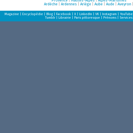
Provence
|
Hautes-Alpes
|
Alpes-Maritimes
Ardèche
|
Ardennes
|
Ariège
|
Aube
|
Aude
|
Aveyron
Magazine
|
Encyclopédie
|
Blog
|
Facebook
|
X
|
LinkedIn
|
VK
|
Instagram
|
YouTube
Tumblr
|
Librairie
|
Paris pittoresque
|
Prénoms
|
Services