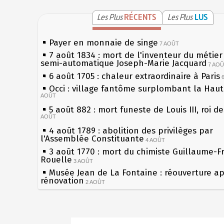
Les Plus
RÉCENTS
Les Plus
LUS
Payer en monnaie de singe
7 AOÛT
7 août 1834 : mort de l'inventeur du métier 
semi-automatique Joseph-Marie Jacquard
7 AO
6 août 1705 : chaleur extraordinaire à Paris
Occi : village fantôme surplombant la Hau
AOÛT
5 août 882 : mort funeste de Louis III, roi d
AOÛT
4 août 1789 : abolition des privilèges par
l'Assemblée Constituante
4 AOÛT
3 août 1770 : mort du chimiste Guillaume-F
Rouelle
3 AOÛT
Musée Jean de La Fontaine : réouverture a
rénovation
2 AOÛT
2 août 1802 : Bonaparte est nommé consul 
AOÛT
1er août 1589 : Henri III est poignardé à Sa
Sécheresses (Grandes), étés caniculaires à 
par Jacques Clément, moine jacobin
1ER AOÛT