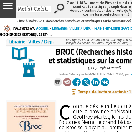
7 août 1834 : mort de l'inventeur du 
semi-automatique Joseph-Marie
Heureux continuateur des efforts de V
comme lui a perfectionné (…)
Livre histoire BROC (Recherches historiques et statistiques sur la commune de)
Vous êtes ici :
Accueil
>
Librairie : Villes / Dép.
>
Maine-et-Loire (Pays d
(Recherches historiques et (…)
Librairie : Villes / Dép.
Monographies d’histoire locale. Catalogue ouvra
villages du Maine-et-Loire (Pays de la Loire)
BROC (Recherches hist
et statistiques sur la co
(par Joseph Marchal)
Publié / Mis à jour le
MARDI
1ER AVRIL 2014
, par
Temps de lecture estimé : 1
C
onnue dès le milieu du XI
que la province obéissai
Geoffroy Martel, le fils d
Foulques Nerra, le grand bâtis
de Broc se plaçait au premier r