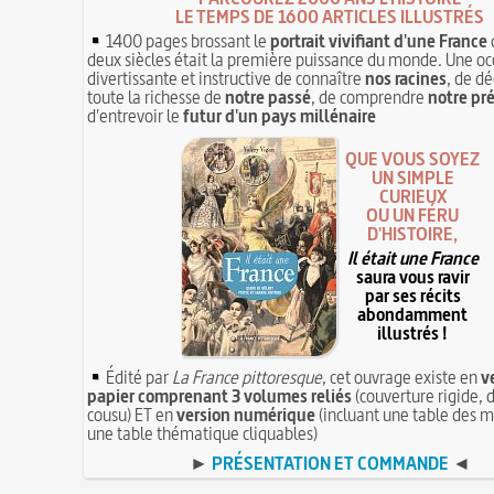
LE TEMPS DE 1600 ARTICLES ILLUSTRÉS
1400 pages brossant le
portrait vivifiant d'une France
deux siècles était la première puissance du monde. Une oc
divertissante et instructive de connaître
nos racines
, de dé
toute la richesse de
notre passé
, de comprendre
notre pr
d'entrevoir le
futur d'un pays millénaire
QUE VOUS SOYEZ
UN SIMPLE
CURIEUX
OU UN FÉRU
D'HISTOIRE,
Il était une France
saura vous ravir
par ses récits
abondamment
illustrés !
Édité par
La France pittoresque
, cet ouvrage existe en
v
papier comprenant 3 volumes reliés
(couverture rigide, d
cousu) ET en
version numérique
(incluant une table des m
une table thématique cliquables)
►
PRÉSENTATION ET COMMANDE
◄