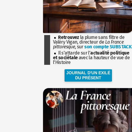
Retrouvez
la plume sans filtre de
Valéry Vigan, directeur de
La France
pittoresque
, sur
son compte SUBSTACK
Il s'attarde sur l'
actualité politique
et sociétale
avec la hauteur de vue de
l'Histoire
JOURNAL D'UN EXILÉ
DU PRÉSENT