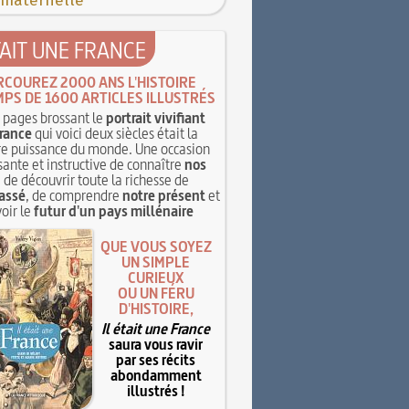
 maternelle
TAIT UNE FRANCE
RCOUREZ 2000 ANS L'HISTOIRE
MPS DE 1600 ARTICLES ILLUSTRÉS
pages brossant le
portrait vivifiant
rance
qui voici deux siècles était la
e puissance du monde. Une occasion
sante et instructive de connaître
nos
, de découvrir toute la richesse de
assé
, de comprendre
notre présent
et
oir le
futur d'un pays millénaire
QUE VOUS SOYEZ
UN SIMPLE
CURIEUX
OU UN FÉRU
D'HISTOIRE,
Il était une France
saura vous ravir
par ses récits
abondamment
illustrés !