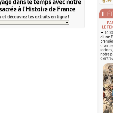
yage dans le temps avec notre
figure
acrée à l'Histoire de France
IL É
et découvrez les extraits en ligne !
PA
LE TE
1400 
d'une F
premièr
divertis
racines
notre p
d'entrev