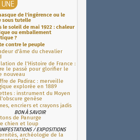
A UNE
asque de l'ingérence ou le
 sous tutelle
 le soleil de mai 1922 : chaleur
rique ou emballement
tique ?
ite contre le peuple
ndeur d'âme du chevalier
d
lation de l'Histoire de France :
re le passé pour glorifier le
 nouveau
fre de Padirac : merveille
gique explorée en 1889
ettes : instrument du Moyen
l'obscure genèse
es, encriers et crayons jadis
BON À SAVOIR
tons de Panurge
e chien et loup
NIFESTATIONS / EXPOSITIONS
rnités, archéologie de la