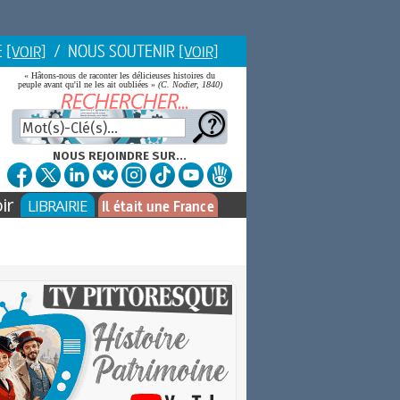
E
/ NOUS SOUTENIR
[VOIR]
[VOIR]
« Hâtons-nous de raconter les délicieuses histoires du
peuple avant qu'il ne les ait oubliées »
(C. Nodier, 1840)
NOUS REJOINDRE SUR...
ir
LIBRAIRIE
Il était une France