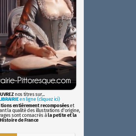
UVREZ
nos titres sur...
IBRAIRIE
en ligne (cliquez ici)
itions entièrement recomposées
et
nt la qualité des illustrations d'origine,
rages sont consacrés à
la petite et la
Histoire de France