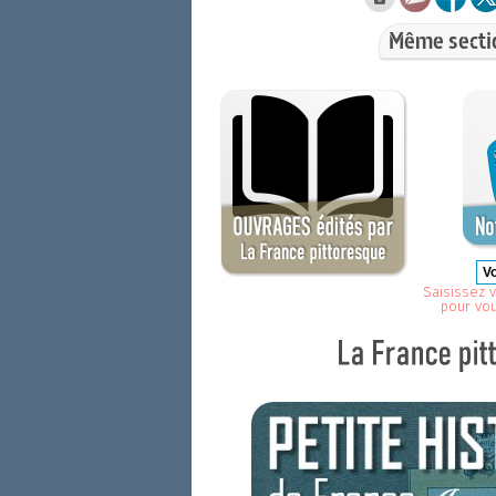
Même secti
Saisissez v
pour vo