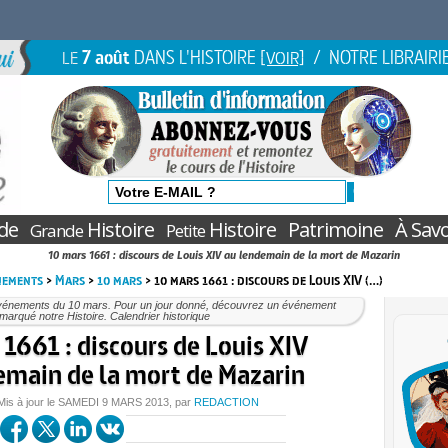
7 août
DANS L'HISTOIRE
/ NOTRE LIBRAIRI
LE
[VOIR]
de
Histoire
Histoire
Patrimoine
À Savo
Grande
Petite
10 mars 1661 : discours de Louis XIV au lendemain de la mort de Mazarin
nements
>
Mars
>
10 mars
> 10 mars 1661 : discours de Louis XIV (…)
vénements du 10 mars. Pour un jour donné, découvrez un événement
marqué notre Histoire. Calendrier historique
1661 : discours de Louis XIV
emain de la mort de Mazarin
Mis à jour le
SAMEDI
9 MARS 2013
, par
REDACTION