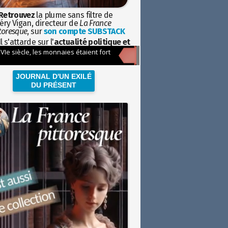
Retrouvez
la plume sans filtre de
éry Vigan, directeur de
La France
toresque
, sur
son compte SUBSTACK
l s'attarde sur l'
actualité politique et
ciétale
avec la hauteur de vue de
istoire
JOURNAL D'UN EXILÉ
DU PRÉSENT