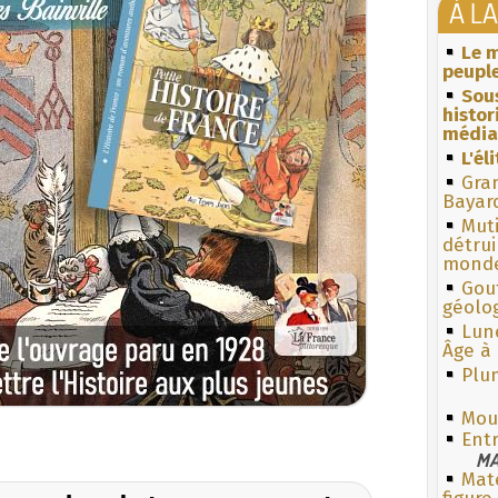
À L
Le m
peuple
Sous
histo
média
L'él
Gra
Bayar
Muti
détrui
monde
Gouf
géolo
Lun
Âge à 
Plum
Mou
Entr
MA
Mate