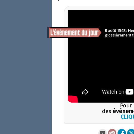
Pour 
des
événem
CLIQU