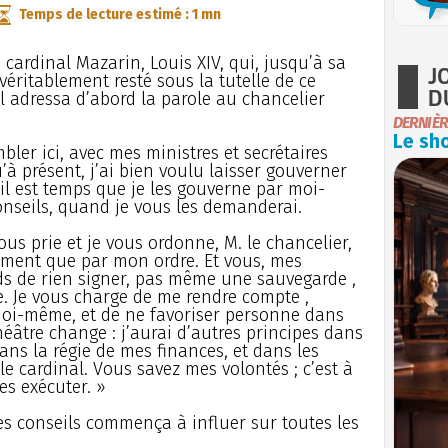
Temps de lecture estimé : 1 mn
cardinal Mazarin, Louis XIV, qui, jusqu’à sa
J
véritablement resté sous la tutelle de ce
D
 Il adressa d’abord la parole au chancelier
DERNIÈR
Le sho
bler ici, avec mes ministres et secrétaires
’à présent, j’ai bien voulu laisser gouverner
 il est temps que je les gouverne par moi-
nseils, quand je vous les demanderai.
ous prie et je vous ordonne, M. le chancelier,
ment que par mon ordre. Et vous, mes
nds de rien signer, pas même une sauvegarde ,
. Je vous charge de me rendre compte ,
moi-même, et de ne favoriser personne dans
héâtre change : j’aurai d’autres principes dans
ns la régie de mes finances, et dans les
e cardinal. Vous savez mes volontés ; c’est à
es exécuter. »
 les conseils commença à influer sur toutes les