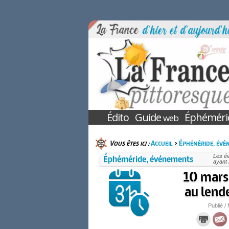
Édito
Guide
Éphéméri
web
Vous êtes ici :
Accueil
>
Éphéméride, évé
Éphéméride, événements
Les é
ayant 
10 mars 
au lend
Publié / 