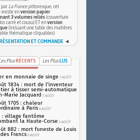
 par
La France pittoresque
, cet
 existe en
version papier
ant 3 volumes reliés
(couverture
dos carré et cousu) ET en
version
que
(incluant une table des matières
table thématique cliquables)
RÉSENTATION ET COMMANDE
◄
Les Plus
RÉCENTS
Les Plus
LUS
er en monnaie de singe
7 AOÛT
oût 1834 : mort de l'inventeur
tier à tisser semi-automatique
h-Marie Jacquard
7 AOÛT
oût 1705 : chaleur
rdinaire à Paris
6 AOÛT
 : village fantôme
ombant la Haute-Corse
5 AOÛT
oût 882 : mort funeste de Louis
oi des Francs
5 AOÛT