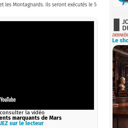
et les Montagnards. Ils seront exécutés le 5
J
D
DERNIÈR
Le sho
consulter la vidéo
ents marquants de Mars
EZ sur le lecteur