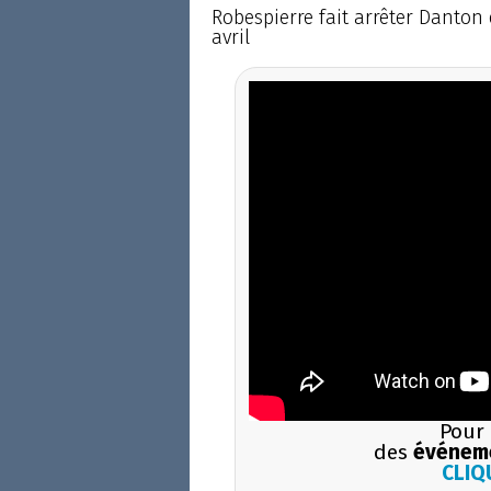
Robespierre fait arrêter Danton 
avril
Pour 
des
événem
CLIQU