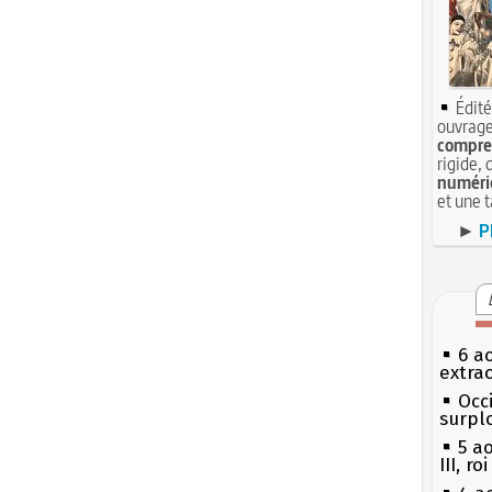
Édité
ouvrage
compren
rigide, 
numéri
et une 
►
P
6 a
extrao
Occi
surpl
5 a
III, r