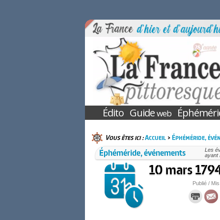
Édito
Guide
Éphéméri
web
Vous êtes ici :
Accueil
>
Éphéméride, évé
Éphéméride, événements
Les é
ayant 
10 mars 1794 
Publié / Mis