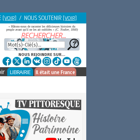
E
/ NOUS SOUTENIR
[VOIR]
[VOIR]
« Hâtons-nous de raconter les délicieuses histoires du
peuple avant qu'il ne les ait oubliées »
(C. Nodier, 1840)
NOUS REJOINDRE SUR...
ir
LIBRAIRIE
Il était une France