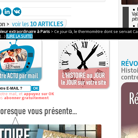
Val
pit
on >
voir les
10 ARTICLES
I
so
l'H
RÉVO
Histo
contr
otre mail, et
appuyez sur OK
us
abonner gratuitement