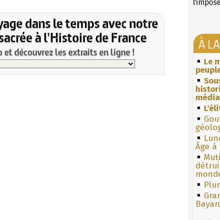
l'impos
yage dans le temps avec notre
acrée à l'Histoire de France
À L
et découvrez les extraits en ligne !
Le m
peuple
Sous
histo
média
L'él
Gouf
géolo
Lun
Âge à 
Muti
détrui
monde
Plum
Gra
Bayar