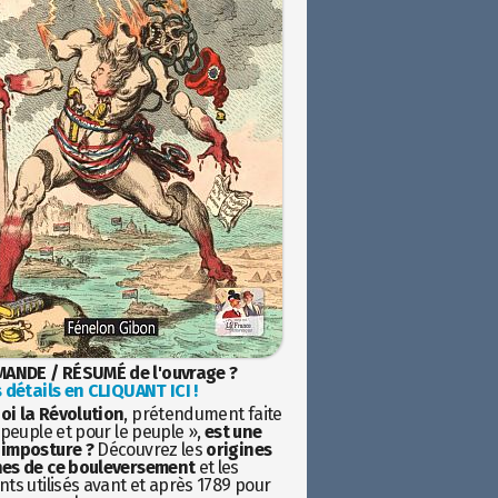
ANDE / RÉSUMÉ de l'ouvrage ?
 détails en CLIQUANT ICI !
oi la Révolution
, prétendument faite
 peuple et pour le peuple »,
est une
imposture ?
Découvrez les
origines
es de ce bouleversement
et les
ts utilisés avant et après 1789 pour