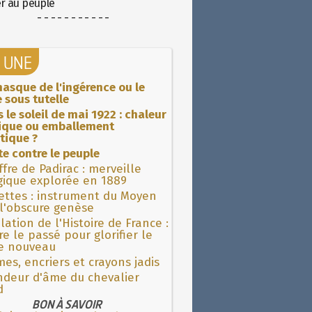
er au peuple
- - - - - - - - - - -
A UNE
asque de l'ingérence ou le
 sous tutelle
 le soleil de mai 1922 : chaleur
rique ou emballement
tique ?
ite contre le peuple
fre de Padirac : merveille
gique explorée en 1889
ettes : instrument du Moyen
l'obscure genèse
lation de l'Histoire de France :
re le passé pour glorifier le
 nouveau
es, encriers et crayons jadis
ndeur d'âme du chevalier
d
BON À SAVOIR