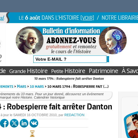
6 août
DANS L'HISTOIRE
/ NOTRE LIBRAIRI
LE
[VOIR]
de
Histoire
Histoire
Patrimoine
À Savo
Grande
Petite
10 mars 1794 : Robespierre fait arrêter Danton
nements
>
Mars
>
10 mars
> 10 mars 1794 : Robespierre fait (…)
vénements du 10 mars. Pour un jour donné, découvrez un événement
marqué notre Histoire. Calendrier historique
: Robespierre fait arrêter Danton
 à jour le
SAMEDI
16 OCTOBRE 2010
, par
REDACTION