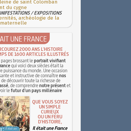
aleine de saint Colomban
nt du cygne
NIFESTATIONS / EXPOSITIONS
rnités, archéologie de la
 maternelle
TAIT UNE FRANCE
RCOUREZ 2000 ANS L'HISTOIRE
MPS DE 1600 ARTICLES ILLUSTRÉS
pages brossant le
portrait vivifiant
rance
qui voici deux siècles était la
e puissance du monde. Une occasion
sante et instructive de connaître
nos
, de découvrir toute la richesse de
assé
, de comprendre
notre présent
et
oir le
futur d'un pays millénaire
QUE VOUS SOYEZ
UN SIMPLE
CURIEUX
OU UN FÉRU
D'HISTOIRE,
Il était une France