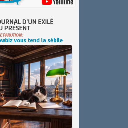
OURNAL D'UN EXILÉ
U PRÉSENT
E PARUTION :
wbiz vous tend la sébile