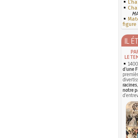
L’h
Cha
MA
Mate
figure
IL É
PA
LE TE
1400 
d'une F
premièr
divertis
racines
notre p
d'entrev