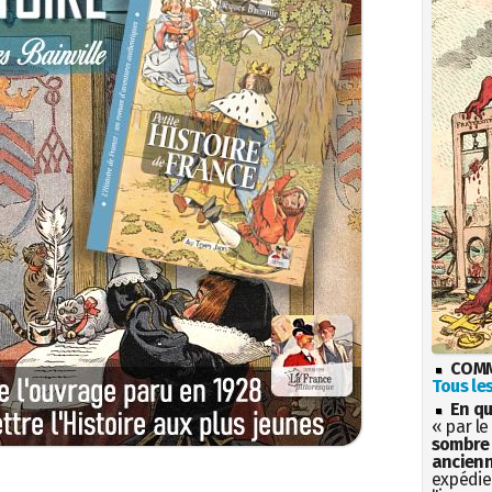
COMM
Tous les
En qu
« par le
sombre 
ancienn
expédien