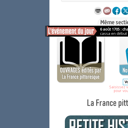
Même secti
Saisissez v
pour vo