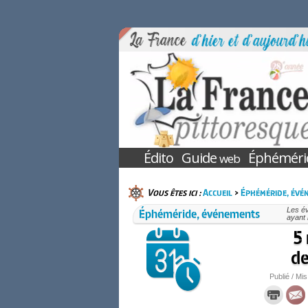
Édito
Guide
Éphéméri
web
Vous êtes ici :
Accueil
>
Éphéméride, évé
Éphéméride, événements
Les é
ayant 
5
de
Publié / Mis