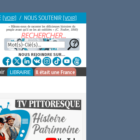
E
/ NOUS SOUTENIR
[VOIR]
[VOIR]
« Hâtons-nous de raconter les délicieuses histoires du
peuple avant qu'il ne les ait oubliées »
(C. Nodier, 1840)
NOUS REJOINDRE SUR...
ir
LIBRAIRIE
Il était une France