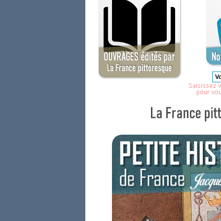
Saisissez v
pour vo