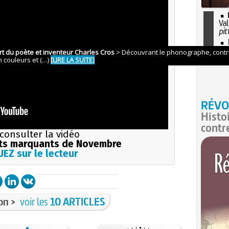
Val
pit
I
so
l'H
RÉVO
Histo
contr
consulter la vidéo
s marquants de Novembre
EZ sur le lecteur
on >
voir les
10 ARTICLES