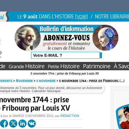
9 août
DANS L'HISTOIRE
/ NOTRE LIBRAIRI
LE
[VOIR]
de
Histoire
Histoire
Patrimoine
À Savo
Grande
Petite
5 novembre 1744 : prise de Fribourg par Louis XV
nements
>
Novembre
>
5 novembre
> 5 novembre 1744 : prise de Fribourg (…)
vénements du 5 novembre. Pour un jour donné, découvrez un événement
marqué notre Histoire. Calendrier historique
 novembre 1744 : prise
 Fribourg par Louis XV
 à jour le
SAMEDI
3 NOVEMBRE 2012
, par
REDACTION