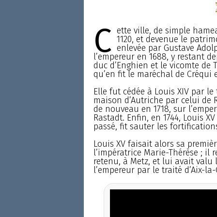
C
ette ville, de simple ham
1120, et devenue le patrim
enlevée par Gustave Adolp
l’empereur en 1688, y restant de
duc d’Enghien et le vicomte de 
qu’en fit le maréchal de Créqui 
Elle fut cédée à Louis XIV par le
maison d’Autriche par celui de Ri
de nouveau en 1718, sur l’empereu
Rastadt. Enfin, en 1744, Louis XV 
passé, fit sauter les fortificatio
Louis XV faisait alors sa premi
l’impératrice Marie-Thérèse ; il 
retenu, à Metz, et lui avait val
l’empereur par le traité d’Aix-la