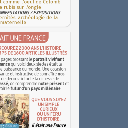
st comme l'oeuf de Colomb
e rubis sur l'ongle
NIFESTATIONS / EXPOSITIONS
rnités, archéologie de la
 maternelle
TAIT UNE FRANCE
RCOUREZ 2000 ANS L'HISTOIRE
MPS DE 1600 ARTICLES ILLUSTRÉS
pages brossant le
portrait vivifiant
rance
qui voici deux siècles était la
e puissance du monde. Une occasion
sante et instructive de connaître
nos
, de découvrir toute la richesse de
assé
, de comprendre
notre présent
et
oir le
futur d'un pays millénaire
QUE VOUS SOYEZ
UN SIMPLE
CURIEUX
OU UN FÉRU
D'HISTOIRE,
Il était une France