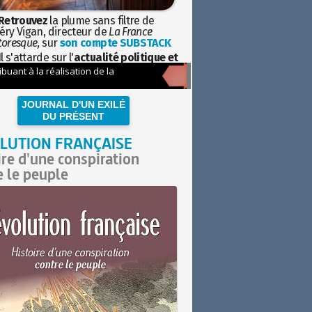
Retrouvez
la plume sans filtre de
éry Vigan, directeur de
La France
toresque
, sur
son compte SUBSTACK
l s'attarde sur l'
actualité politique et
ciétale
avec la hauteur de vue de
istoire
JOURNAL D'UN EXILÉ
DU PRÉSENT
LUTION FRANÇAISE
ire d'une conspiration
e le peuple