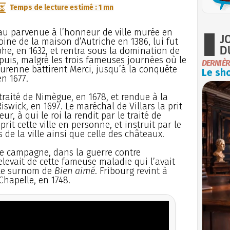
Temps de lecture estimé : 1 mn
eau parvenue à l’honneur de ville murée en
J
oine de la maison d’Autriche en 1386, lui fut
D
he, en 1632, et rentra sous la domination de
puis, malgré les trois fameuses journées où le
DERNIÈR
Turenne battirent Merci, jusqu’à la conquête
Le sho
en 1677.
 traité de Nimègue, en 1678, et rendue à la
swick, en 1697. Le maréchal de Villars la prit
r, à qui le roi la rendit par le traité de
prit cette ville en personne, et instruit par le
ns de la ville ainsi que celle des châteaux.
ère campagne, dans la guerre contre
relevait de cette fameuse maladie qui l’avait
u le surnom de
Bien aimé
. Fribourg revint à
-Chapelle, en 1748.