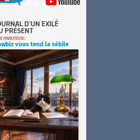
OURNAL D'UN EXILÉ
U PRÉSENT
E PARUTION :
wbiz vous tend la sébile