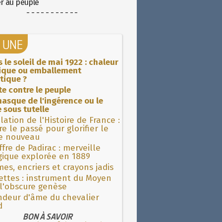
er au peuple
- - - - - - - - - - -
A UNE
 le soleil de mai 1922 : chaleur
rique ou emballement
tique ?
ite contre le peuple
asque de l'ingérence ou le
 sous tutelle
lation de l'Histoire de France :
re le passé pour glorifier le
 nouveau
fre de Padirac : merveille
gique explorée en 1889
es, encriers et crayons jadis
ettes : instrument du Moyen
l'obscure genèse
ndeur d'âme du chevalier
d
BON À SAVOIR