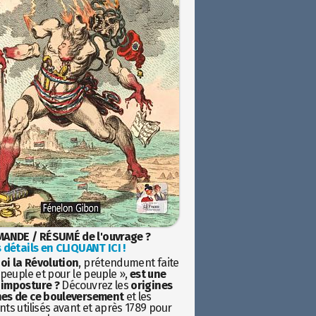
ANDE / RÉSUMÉ de l'ouvrage ?
 détails en CLIQUANT ICI !
oi la Révolution
, prétendument faite
 peuple et pour le peuple »,
est une
imposture ?
Découvrez les
origines
es de ce bouleversement
et les
ts utilisés avant et après 1789 pour