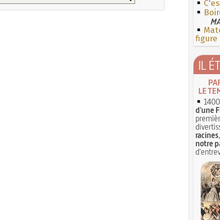
C'e
Boir
MA
Mate
figure
IL É
PA
LE TE
1400 
d'une F
premièr
divertis
racines
notre p
d'entrev