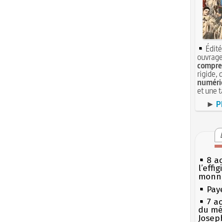
Édité
ouvrage
compren
rigide, 
numéri
et une 
►
P
8 ao
l’effi
monn
Pay
7 a
du mé
Josep