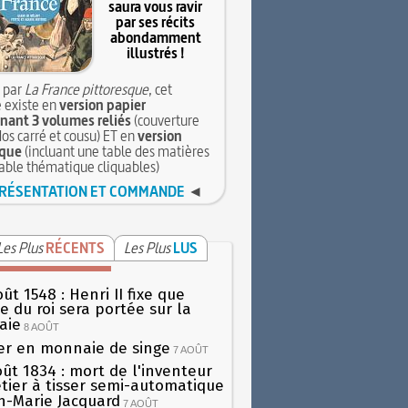
saura vous ravir
par ses récits
abondamment
illustrés !
 par
La France pittoresque
, cet
 existe en
version papier
ant 3 volumes reliés
(couverture
dos carré et cousu) ET en
version
que
(incluant une table des matières
table thématique cliquables)
RÉSENTATION ET COMMANDE
◄
Les Plus
RÉCENTS
Les Plus
LUS
ût 1548 : Henri II fixe que
gie du roi sera portée sur la
aie
8 AOÛT
er en monnaie de singe
7 AOÛT
oût 1834 : mort de l'inventeur
tier à tisser semi-automatique
h-Marie Jacquard
7 AOÛT