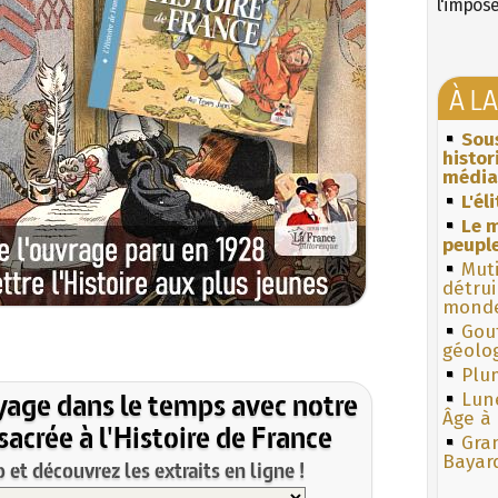
l'impos
À L
Sous
histo
média
L'él
Le m
peuple
Muti
détrui
monde
Gouf
géolo
Plum
yage dans le temps avec notre
Lun
Âge à 
acrée à l'Histoire de France
Gra
Bayar
et découvrez les extraits en ligne !