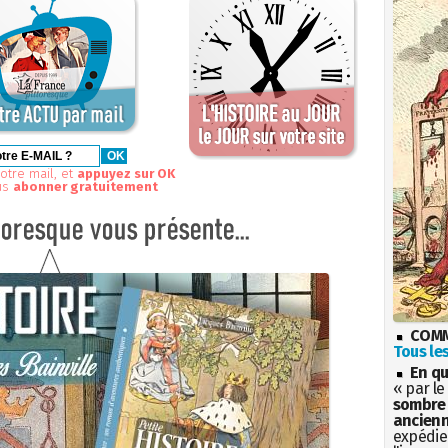
otre mail, et
appuyez sur OK
us
abonner gratuitement
COMM
Tous les
En qu
« par le
sombre 
ancienn
expédien