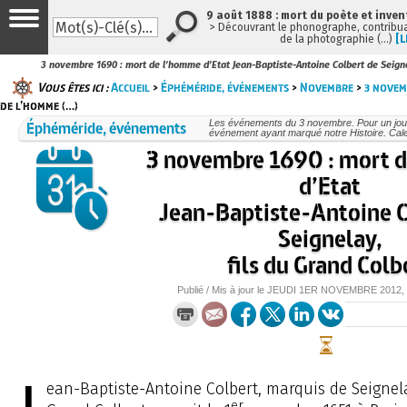
9 août 1888 : mort du poète et inven
> Découvrant le phonographe, contribuan
de la photographie (…)
[L
3 novembre 1690 : mort de l’homme d’Etat Jean-Baptiste-Antoine Colbert de Seignel
Vous êtes ici :
Accueil
>
Éphéméride, événements
>
Novembre
>
3 novem
de l’homme (…)
Éphéméride, événements
Les événements du 3 novembre. Pour un jou
événement ayant marqué notre Histoire. Cale
3 novembre 1690 : mort 
d’Etat
Jean-Baptiste-Antoine C
Seignelay,
fils du Grand Colb
Publié / Mis à jour le
JEUDI
1ER NOVEMBRE 2012
,
ean-Baptiste-Antoine Colbert, marquis de Seignelay
er