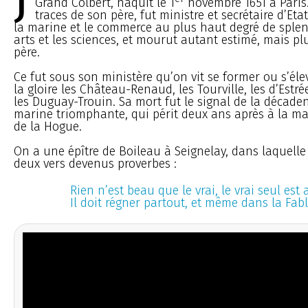
J
Grand Colbert, naquit le 1
novembre 1651 à Paris.
traces de son père, fut ministre et secrétaire d’Eta
la marine et le commerce au plus haut degré de splen
arts et les sciences, et mourut autant estimé, mais p
père.
Ce fut sous son ministère qu’on vit se former ou s’él
la gloire les Château-Renaud, les Tourville, les d’Estrée
les Duguay-Trouin. Sa mort fut le signal de la décaden
marine triomphante, qui périt deux ans après à la ma
de la Hogue.
On a une épître de Boileau à Seignelay, dans laquelle
deux vers devenus proverbes :
Rien n’est beau que le vrai, le vrai seul est 
Il doit régner partout, et même dans la Fabl