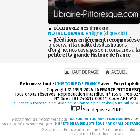
DÉCOUVREZ
nos titres sur...
NOTRE LIBRAIRIE
en ligne (cliquez ici)
Rééditions entièrement recomposées
e
préservant la qualité des illustrations
d'origine, nos ouvrages sont consacrés à
la
petite et la grande Histoire de France
Retrouvez toute
L'HISTOIRE DE FRANCE
avec l'Encyclopédi
Copyright © 1999-2026
LA FRANCE PITTORES
Tous droits réservés. Reproduction interdite. N° ISSN 1768-32
N° Siret 481 246619 00011. Code APE 913E
La France pittoresque
et
Guide de la France d'hier et d'aujourd'hui
sont 
Site déposé à l'INPI
Recommandé notamment par
MAISON DU TOURISME FRANÇAIS
dès 2003
Mentionné notamment par
SIGNETS DE LA BIBLIOTHÈQUE NATIONALE DE FRAN
Services La France pittoresque
|
Politique de confident
L'événement historique du jour