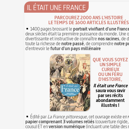
IL ÉTAIT UNE FRANCE
PARCOUREZ 2000 ANS L'HISTOIRE
LE TEMPS DE 1600 ARTICLES ILLUSTRÉS
1400 pages brossant le
portrait vivifiant d'une Franc
deux siècles était la première puissance du monde. Une 
divertissante et instructive de connaître
nos racines
, de 
toute la richesse de
notre passé
, de comprendre
notre p
d'entrevoir le
futur d'un pays millénaire
QUE VOUS SOYEZ
UN SIMPLE
CURIEUX
OU UN FÉRU
D'HISTOIRE,
Il était une France
saura vous ravir
par ses récits
abondamment
illustrés !
Édité par
La France pittoresque
, cet ouvrage existe en
papier comprenant 3 volumes reliés
(couverture rigide,
cousu) ET en
version numérique
(incluant une table des 