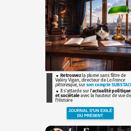
Retrouvez
la plume sans filtre de
Valéry Vigan, directeur de
La France
pittoresque
, sur
son compte SUBSTAC
Il s'attarde sur l'
actualité politique
et sociétale
avec la hauteur de vue d
l'Histoire
JOURNAL D'UN EXILÉ
DU PRÉSENT