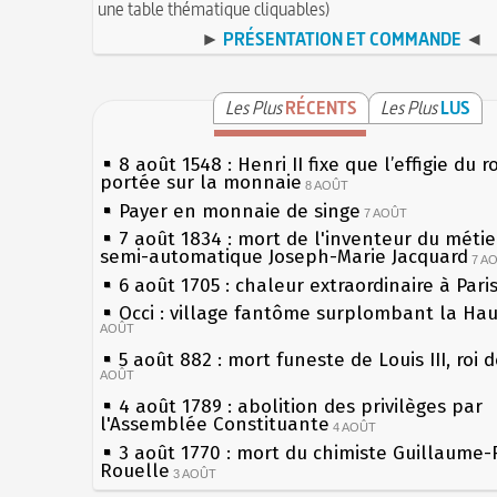
une table thématique cliquables)
►
PRÉSENTATION ET COMMANDE
◄
Les Plus
RÉCENTS
Les Plus
LUS
8 août 1548 : Henri II fixe que l’effigie du r
portée sur la monnaie
8 AOÛT
Payer en monnaie de singe
7 AOÛT
7 août 1834 : mort de l'inventeur du métier
semi-automatique Joseph-Marie Jacquard
7 A
6 août 1705 : chaleur extraordinaire à Pari
Occi : village fantôme surplombant la Ha
AOÛT
5 août 882 : mort funeste de Louis III, roi 
AOÛT
4 août 1789 : abolition des privilèges par
l'Assemblée Constituante
4 AOÛT
3 août 1770 : mort du chimiste Guillaume-
Rouelle
3 AOÛT