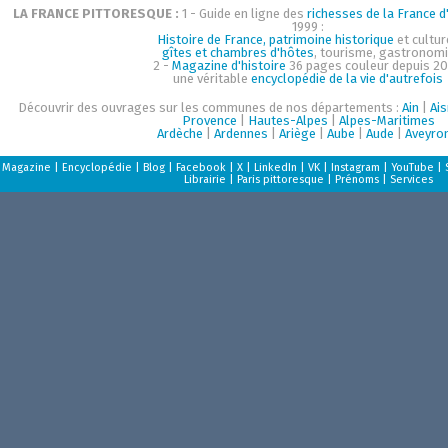
LA FRANCE PITTORESQUE :
1 - Guide en ligne des
richesses de la France d'
1999 :
Histoire de France, patrimoine historique
et cultur
gîtes et chambres d'hôtes
, tourisme, gastronom
2 -
Magazine d'histoire
36 pages couleur depuis 20
une véritable
encyclopédie de la vie d'autrefois
Découvrir des ouvrages sur les communes de nos départements :
Ain
|
Ai
Provence
|
Hautes-Alpes
|
Alpes-Maritimes
Ardèche
|
Ardennes
|
Ariège
|
Aube
|
Aude
|
Aveyro
Magazine
|
Encyclopédie
|
Blog
|
Facebook
|
X
|
LinkedIn
|
VK
|
Instagram
|
YouTube
|
Librairie
|
Paris pittoresque
|
Prénoms
|
Services