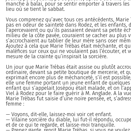
manche à balai, pour se sentir emporter à travers les 
lieu où se tient le sabbat.
Vous comprenez qu’avec tous ces antécédents, Marie T
pas en odeur de sainteté dans Rodez, et les enfants, d
l’apercevaient ou qu’ils passaient devant sa petite é
milieu de la côte pavée, couraient se cacher au plus v
s’accrochaient au tablier de leur mère sans oser même
Ajoutez à cela que Marie Trébas était méchante, et qu’
maléfices sur ceux qui ne voulaient pas l’écouter, et 
mesure de la crainte qu’inspirait la sorcière.
Un jour que Marie Trébas était assise ou plutôt accro
ordinaire, devant sa petite boutique de mercerie, et q
exprimait encore plus de méchanceté, s’il est possible
elle une femme portant un jeune enfant de quelques 
enfant qui s’appelait Josépou était malade, et on l’ap
Viel à Rodez pour le faire guérir à M. Anglade. A la vu
Marie Trébas fut saisie d’une noire pensée, et, s’adres
femme :
— Voyons, dit-elle, laissez-moi voir cet enfant.
— Vilaine sorcière du diable, lui fut-il répondu, occup
et de ce qui te regarde, et laisse-moi tranquille.
— Prenez garde, reprit Marie Trébas, si vous ne voulez 