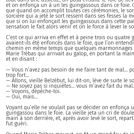
et on enfonça un à un les guingassous dans ce foie. O
que quand on accomplit toutes ces cérémonies, le sor
sorcière qui a jeté le sort ressent dans ses fesses la
que si on lui enfonçait les guingassous dans cette par
sensation le fait alors venir et on le force à lever le so
C’est ce qui arriva en effet et à peine trois ou quatre
avaient-ils été enfoncés dans le foie, que l’on entendi
chemin en même temps que quelques marmonnages co
Marie Trébas qui arrivait au galop, en portant la main
et en disant :
— Vous n’avez pas besoin de me faire tant de mal... po
trop fort...
— Allons, vieille Belzébut, lui dit-on, lève de suite le s
— Ne soyez pas si inquiètes... vous m’avez fait du mal.
— Voyons, dépêche-toi.
— Oui, mais...
Voyant qu’elle ne voulait pas se décider on enfonça 
guingassou dans le foie. La vieille jeta un cri de doule
main à son derrière, et, après avoir levé le sort, reparti
fut guéri.