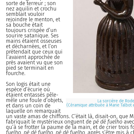
sorte de terreur ; son
nez aquilin et crochu
semblait vouloir
rejoindre le menton, et
sa bouche était
toujours crispée d’un
sourire satanique. Ses
mains étaient osseuses
et décharnées, et l’on
prétendait que ceux qui
l’avaient approchée de
près avaient vu que son
pied se terminait en
fourche.
Son logis était une
espèce d’écurie où
étaient entassés pêle-
mêle une foule d’objets,
La sorcière de Rode
et dans un coin de
(Céramique attribuée à Marie Talbot 
laquelle on remarquait
un vaste amas de chiffons. C’était là, disait-on, que 
fabriquait le mystérieux onguent de
pé dé fuelho
avec
qu’à se frotter la paume de la main, et de crier trois f
fuelho, pé dé fuelho, pé dé fuelho
, après s’être mis à 