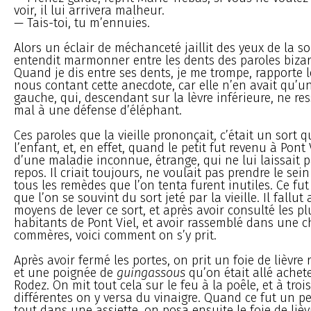
voir, il lui arrivera malheur.
— Tais-toi, tu m’ennuies.
Alors un éclair de méchanceté jaillit des yeux de la sor
entendit marmonner entre les dents des paroles bizar
Quand je dis entre ses dents, je me trompe, rapporte l
nous contant cette anecdote, car elle n’en avait qu’un
gauche, qui, descendant sur la lèvre inférieure, ne re
mal à une défense d’éléphant.
Ces paroles que la vieille prononçait, c’était un sort qu
l’enfant, et, en effet, quand le petit fut revenu à Pont V
d’une maladie inconnue, étrange, qui ne lui laissait 
repos. Il criait toujours, ne voulait pas prendre le sei
tous les remèdes que l’on tenta furent inutiles. Ce fu
que l’on se souvint du sort jeté par la vieille. Il fallut
moyens de lever ce sort, et après avoir consulté les p
habitants de Pont Viel, et avoir rassemblé dans une 
commères, voici comment on s’y prit.
Après avoir fermé les portes, on prit un foie de lièvr
et une poignée de
guingassous
qu’on était allé achete
Rodez. On mit tout cela sur le feu à la poêle, et à trois
différentes on y versa du vinaigre. Quand ce fut un pe
tout dans une assiette, on posa ensuite le foie de lièvr