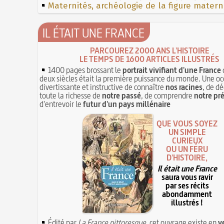
Maternités, archéologie de la figure matern
IL ÉTAIT UNE FRANCE
PARCOUREZ 2000 ANS L'HISTOIRE
LE TEMPS DE 1600 ARTICLES ILLUSTRÉS
1400 pages brossant le
portrait vivifiant d'une France
deux siècles était la première puissance du monde. Une oc
divertissante et instructive de connaître
nos racines
, de dé
toute la richesse de
notre passé
, de comprendre
notre pr
d'entrevoir le
futur d'un pays millénaire
QUE VOUS SOYEZ
UN SIMPLE
CURIEUX
OU UN FÉRU
D'HISTOIRE,
Il était une France
saura vous ravir
par ses récits
abondamment
illustrés !
Édité par
La France pittoresque
, cet ouvrage existe en
v