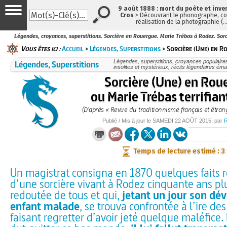
9 août 1888 : mort du poète et inve
Cros
> Découvrant le phonographe, con
réalisation de la photographie (
Légendes, croyances, superstitions. Sorcière en Rouergue. Marie Trébas à Rodez. Sorce
Vous êtes ici :
Accueil
>
Légendes, Superstitions
> Sorcière (Une) en R
Légendes, Superstitions
Légendes, superstitions, croyances populaires, 
insolites et mystérieux, récits légendaires émai
Sorcière (Une) en Rou
ou Marie Trébas terrifia
(D’après « Revue du traditionnisme français et étrang
Publié / Mis à jour le
SAMEDI
22 AOÛT 2015
, par
Temps de lecture estimé : 3
Un magistrat consigna en 1870 quelques faits
d’une sorcière vivant à Rodez cinquante ans plu
redoutée de tous et qui,
jetant un jour son dév
enfant malade
, se trouva confrontée à l’ire des
faisant regretter d’avoir jeté quelque maléfice.