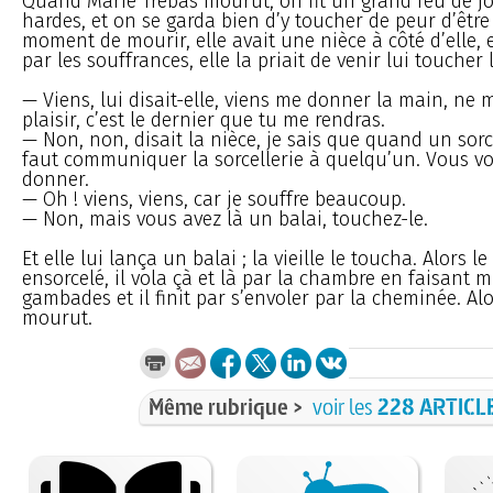
Quand Marie Trébas mourut, on fit un grand feu de jo
hardes, et on se garda bien d’y toucher de peur d’être
moment de mourir, elle avait une nièce à côté d’elle,
par les souffrances, elle la priait de venir lui toucher
— Viens, lui disait-elle, viens me donner la main, ne 
plaisir, c’est le dernier que tu me rendras.
— Non, non, disait la nièce, je sais que quand un sorci
faut communiquer la sorcellerie à quelqu’un. Vous v
donner.
— Oh ! viens, viens, car je souffre beaucoup.
— Non, mais vous avez là un balai, touchez-le.
Et elle lui lança un balai ; la vieille le toucha. Alors le
ensorcelé, il vola çà et là par la chambre en faisant mi
gambades et il finit par s’envoler par la cheminée. Al
mourut.
Même rubrique >
voir les
228 ARTICL