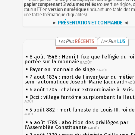
papier comprenant 3 volumes reliés
(couverture rigide, d
cousu) ET en
version numérique
(incluant une table des m
une table thématique cliquables)
►
PRÉSENTATION ET COMMANDE
◄
Les Plus
RÉCENTS
Les Plus
LUS
8 août 1548 : Henri II fixe que l’effigie du ro
portée sur la monnaie
8 AOÛT
Payer en monnaie de singe
7 AOÛT
7 août 1834 : mort de l'inventeur du métier 
semi-automatique Joseph-Marie Jacquard
7 AO
6 août 1705 : chaleur extraordinaire à Paris
Occi : village fantôme surplombant la Hau
AOÛT
5 août 882 : mort funeste de Louis III, roi d
AOÛT
4 août 1789 : abolition des privilèges par
l'Assemblée Constituante
4 AOÛT