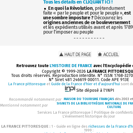
Tous les détails en CLIQUANT ICI !
En quoi la Révolution
, prétendument
faite « par le peuple et pour le peuple »,
est
une sombre imposture ?
Découvrez les
origines anciennes de ce bouleversement
et les expédients utilisés avant et après 1789
pour l'imposer au peuple
- - - - - - - - - - -
Retrouvez toute
L'HISTOIRE DE FRANCE
avec l'Encyclopédie
Copyright © 1999-2026
LA FRANCE PITTORESQ
Tous droits réservés. Reproduction interdite. N° ISSN 1768-327
N° Siret 481 246619 00011. Code APE 913E
La France pittoresque
et
Guide de la France d'hier et d'aujourd'hui
sont d
Site déposé à l'INPI
Recommandé notamment par
MAISON DU TOURISME FRANÇAIS
dès 2003 e
SIGNETS DE LA BIBLIOTHÈQUE NATIONALE DE FR
Mentionné notamment par
CULTURE
Services La France pittoresque
|
Politique de confidenti
L'événement historique du jour
LA FRANCE PITTORESQUE :
1 - Guide en ligne des
richesses de la France d'h
1999 :