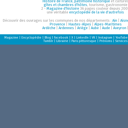
Histoire de France, patrimoine historique
et culturel
gîtes et chambres d'hôtes
, tourisme, gastronomie
2 -
Magazine d'histoire
36 pages couleur depuis 200
une véritable
encyclopédie de la vie d'autrefois
Découvrir des ouvrages sur les communes de nos départements :
Ain
|
Aisn
Provence
|
Hautes-Alpes
|
Alpes-Maritimes
Ardèche
|
Ardennes
|
Ariège
|
Aube
|
Aude
|
Aveyron
Magazine
|
Encyclopédie
|
Blog
|
Facebook
|
X
|
LinkedIn
|
VK
|
Instagram
|
YouTube
Tumblr
|
Librairie
|
Paris pittoresque
|
Prénoms
|
Services