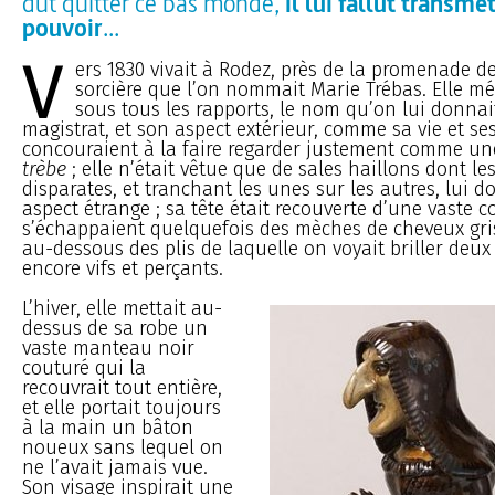
dut quitter ce bas monde,
il lui fallut transme
pouvoir
...
V
ers 1830 vivait à Rodez, près de la promenade de
sorcière que l’on nommait Marie Trébas. Elle méri
sous tous les rapports, le nom qu’on lui donnait
magistrat, et son aspect extérieur, comme sa vie et ses
concouraient à la faire regarder justement comme une
trèbe
; elle n’était vêtue que de sales haillons dont le
disparates, et tranchant les unes sur les autres, lui 
aspect étrange ; sa tête était recouverte d’une vaste co
s’échappaient quelquefois des mèches de cheveux gris
au-dessous des plis de laquelle on voyait briller deux
encore vifs et perçants.
L’hiver, elle mettait au-
dessus de sa robe un
vaste manteau noir
couturé qui la
recouvrait tout entière,
et elle portait toujours
à la main un bâton
noueux sans lequel on
ne l’avait jamais vue.
Son visage inspirait une