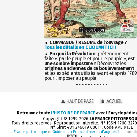
COMMANDE / RÉSUMÉ de l'ouvrage ?
Tous les détails en CLIQUANT ICI !
En quoi la Révolution
, prétendument
faite « par le peuple et pour le peuple »,
est
une sombre imposture ?
Découvrez les
origines anciennes de ce bouleversement
et les expédients utilisés avant et après 1789
pour l'imposer au peuple
- - - - - - - - - - -
Retrouvez toute
L'HISTOIRE DE FRANCE
avec l'Encyclopédie
Copyright © 1999-2026
LA FRANCE PITTORESQ
Tous droits réservés. Reproduction interdite. N° ISSN 1768-327
N° Siret 481 246619 00011. Code APE 913E
La France pittoresque
et
Guide de la France d'hier et d'aujourd'hui
sont d