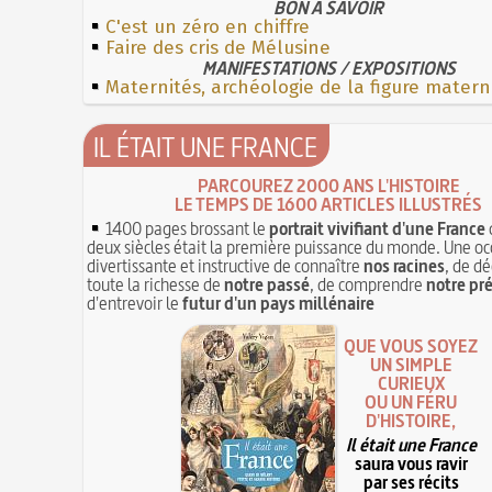
BON À SAVOIR
C'est un zéro en chiffre
Faire des cris de Mélusine
MANIFESTATIONS / EXPOSITIONS
Maternités, archéologie de la figure matern
IL ÉTAIT UNE FRANCE
PARCOUREZ 2000 ANS L'HISTOIRE
LE TEMPS DE 1600 ARTICLES ILLUSTRÉS
1400 pages brossant le
portrait vivifiant d'une France
deux siècles était la première puissance du monde. Une oc
divertissante et instructive de connaître
nos racines
, de dé
toute la richesse de
notre passé
, de comprendre
notre pr
d'entrevoir le
futur d'un pays millénaire
QUE VOUS SOYEZ
UN SIMPLE
CURIEUX
OU UN FÉRU
D'HISTOIRE,
Il était une France
saura vous ravir
par ses récits