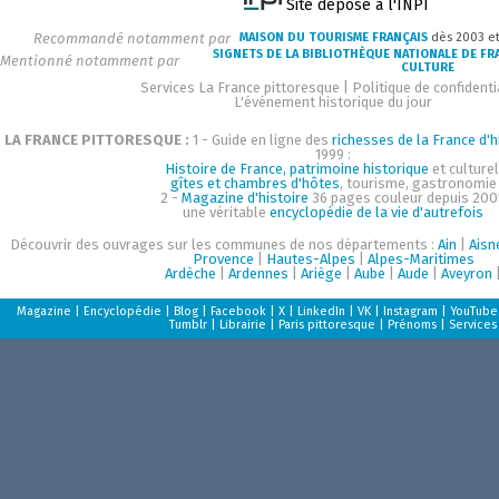
Site déposé à l'INPI
Recommandé notamment par
MAISON DU TOURISME FRANÇAIS
dès 2003 e
SIGNETS DE LA BIBLIOTHÈQUE NATIONALE DE FR
Mentionné notamment par
CULTURE
Services La France pittoresque
|
Politique de confidenti
L'événement historique du jour
LA FRANCE PITTORESQUE :
1 - Guide en ligne des
richesses de la France d'h
1999 :
Histoire de France, patrimoine historique
et culturel
gîtes et chambres d'hôtes
, tourisme, gastronomie
2 -
Magazine d'histoire
36 pages couleur depuis 200
une véritable
encyclopédie de la vie d'autrefois
Découvrir des ouvrages sur les communes de nos départements :
Ain
|
Aisn
Provence
|
Hautes-Alpes
|
Alpes-Maritimes
Ardèche
|
Ardennes
|
Ariège
|
Aube
|
Aude
|
Aveyron
Magazine
|
Encyclopédie
|
Blog
|
Facebook
|
X
|
LinkedIn
|
VK
|
Instagram
|
YouTube
Tumblr
|
Librairie
|
Paris pittoresque
|
Prénoms
|
Services