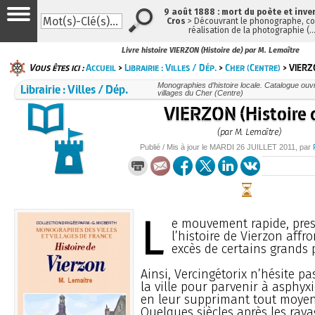
9 août 1888 : mort du poète et inve
Cros
> Découvrant le phonographe, con
réalisation de la photographie (
Livre histoire VIERZON (Histoire de) par M. Lemaître
Vous êtes ici :
Accueil
>
Librairie : Villes / Dép.
>
Cher (Centre)
> VIERZO
Librairie : Villes / Dép.
Monographies d’histoire locale. Catalogue ouvra
villages du Cher (Centre)
VIERZON (Histoire 
(par M. Lemaître)
Publié / Mis à jour le
MARDI
26 JUILLET 2011
, par
L
e mouvement rapide, pres
l’histoire de Vierzon affro
excès de certains grands
Ainsi, Vercingétorix n’hésite pa
la ville pour parvenir à asphyx
en leur supprimant tout moyen
Quelques siècles après les rava