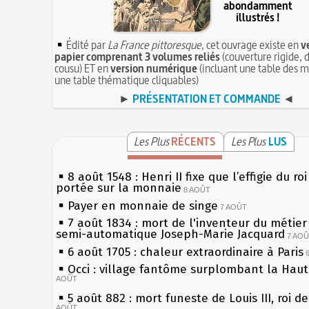
abondamment
illustrés !
Édité par
La France pittoresque
, cet ouvrage existe en
v
papier comprenant 3 volumes reliés
(couverture rigide, d
cousu) ET en
version numérique
(incluant une table des m
une table thématique cliquables)
►
PRÉSENTATION ET COMMANDE
◄
Les Plus
RÉCENTS
Les Plus
LUS
8 août 1548 : Henri II fixe que l’effigie du ro
portée sur la monnaie
8 AOÛT
Payer en monnaie de singe
7 AOÛT
7 août 1834 : mort de l'inventeur du métier 
semi-automatique Joseph-Marie Jacquard
7 AO
6 août 1705 : chaleur extraordinaire à Paris
Occi : village fantôme surplombant la Hau
AOÛT
5 août 882 : mort funeste de Louis III, roi d