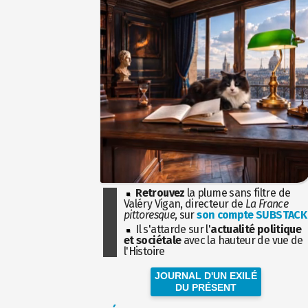
Retrouvez
la plume sans filtre de
Valéry Vigan, directeur de
La France
pittoresque
, sur
son compte SUBSTACK
Il s'attarde sur l'
actualité politique
et sociétale
avec la hauteur de vue de
l'Histoire
JOURNAL D'UN EXILÉ
DU PRÉSENT