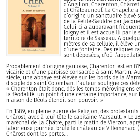
d’Angillon, Charenton, Châros
et Châteauneuf. La Chapelle 
d’origine un sanctuaire élevé 
de la Petite-Sauldre par Jacque
Celui-ci a auparavant fréquent
Joigny et il est accueilli par l
territoire de Sasseau. A quelq
mètres de sa cellule, il élève u
d’une fontaine. Des reliques ra
sont déposées, d’où l’appellat
Probablement d’origine gauloise, Charenton est en 819
vicairie et d’une paroisse consacrée à saint Martin. A
siècle, une abbaye est élevée sur les bords de la Ma
disciple de saint Colomban. L’auteur souligne ces déb
« Charenton était donc, dès les temps mérovingiens et
la féodalité, un point d’une certaine importance, sur 
maison de Déols étendit son pouvoir. »
En 1589, en pleine guerre de Religion, des protestants 
Chârost, avec à leur tête le capitaine Marsault. « Le 2
maréchal de La Châtre, parti le matin de Vierzon, apr
laborieuse journée, brûlé le château de Villemenard (...
Chârost dont les portes...