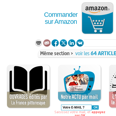
Commander
sur Amazon
Même section >
voir les
64 ARTICL
Saisissez votre mail, et
appuyez
sur OK