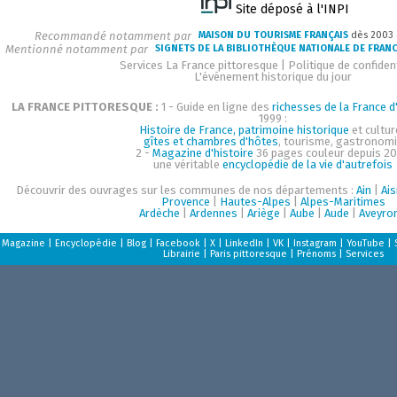
Site déposé à l'INPI
Recommandé notamment par
MAISON DU TOURISME FRANÇAIS
dès 2003
Mentionné notamment par
SIGNETS DE LA BIBLIOTHÈQUE NATIONALE DE FRAN
Services La France pittoresque
|
Politique de confident
L'événement historique du jour
LA FRANCE PITTORESQUE :
1 - Guide en ligne des
richesses de la France d'
1999 :
Histoire de France, patrimoine historique
et cultur
gîtes et chambres d'hôtes
, tourisme, gastronom
2 -
Magazine d'histoire
36 pages couleur depuis 20
une véritable
encyclopédie de la vie d'autrefois
Découvrir des ouvrages sur les communes de nos départements :
Ain
|
Ai
Provence
|
Hautes-Alpes
|
Alpes-Maritimes
Ardèche
|
Ardennes
|
Ariège
|
Aube
|
Aude
|
Aveyro
Magazine
|
Encyclopédie
|
Blog
|
Facebook
|
X
|
LinkedIn
|
VK
|
Instagram
|
YouTube
|
Librairie
|
Paris pittoresque
|
Prénoms
|
Services