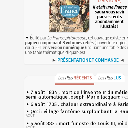
D'HISTOIRE,
Il était une France
saura vous ravir
par ses récits
abondamment
illustrés !
Édité par
La France pittoresque
, cet ouvrage existe en
papier comprenant 3 volumes reliés
(couverture rigide,
cousu) ET en
version numérique
(incluant une table des 
une table thématique cliquables)
►
PRÉSENTATION ET COMMANDE
◄
Les Plus
RÉCENTS
Les Plus
LUS
7 août 1834 : mort de l'inventeur du métier
semi-automatique Joseph-Marie Jacquard
7 A
6 août 1705 : chaleur extraordinaire à Pari
Occi : village fantôme surplombant la Ha
AOÛT
5 août 882 : mort funeste de Louis III, roi 