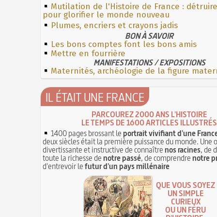
Mutilation de l'Histoire de France : détruir
pour glorifier le monde nouveau
Plumes, encriers et crayons jadis
BON À SAVOIR
Les bons comptes font les bons amis
Mettre en fourrière
MANIFESTATIONS / EXPOSITIONS
Maternités, archéologie de la figure mater
IL ÉTAIT UNE FRANCE
PARCOUREZ 2000 ANS L'HISTOIRE
LE TEMPS DE 1600 ARTICLES ILLUSTRÉS
1400 pages brossant le
portrait vivifiant d'une Franc
deux siècles était la première puissance du monde. Une 
divertissante et instructive de connaître
nos racines
, de 
toute la richesse de
notre passé
, de comprendre
notre p
d'entrevoir le
futur d'un pays millénaire
QUE VOUS SOYEZ
UN SIMPLE
CURIEUX
OU UN FÉRU