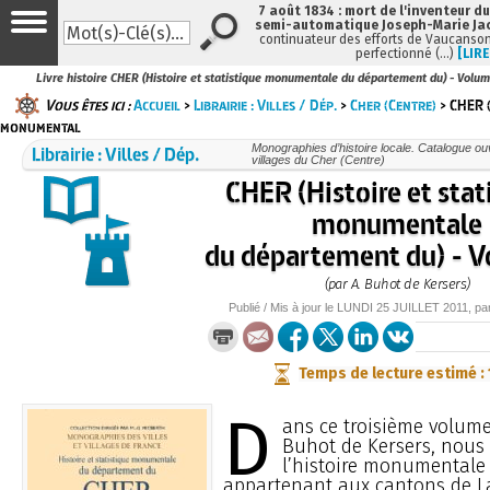
7 août 1834 : mort de l'inventeur du
semi-automatique Joseph-Marie Ja
continuateur des efforts de Vaucanson
perfectionné (…)
[LIRE
Livre histoire CHER (Histoire et statistique monumentale du département du) - Volume
Vous êtes ici :
Accueil
>
Librairie : Villes / Dép.
>
Cher (Centre)
> CHER (
monumental
Librairie : Villes / Dép.
Monographies d’histoire locale. Catalogue ouvr
villages du Cher (Centre)
CHER (Histoire et stat
monumentale
du département du) - V
(par A. Buhot de Kersers)
Publié / Mis à jour le
LUNDI
25 JUILLET 2011
, pa
Temps de lecture estimé :
D
ans ce troisième volume
Buhot de Kersers, nous
l’histoire monumental
appartenant aux cantons de L