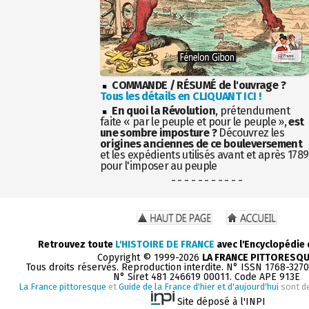
COMMANDE / RÉSUMÉ de l'ouvrage ?
Tous les détails en CLIQUANT ICI !
En quoi la Révolution
, prétendument
faite « par le peuple et pour le peuple »,
est
une sombre imposture ?
Découvrez les
origines anciennes de ce bouleversement
et les expédients utilisés avant et après 1789
pour l'imposer au peuple
- - - - - - - - - - -
Retrouvez toute
L'HISTOIRE DE FRANCE
avec l'Encyclopédie
Copyright © 1999-2026
LA FRANCE PITTORESQ
Tous droits réservés. Reproduction interdite. N° ISSN 1768-327
N° Siret 481 246619 00011. Code APE 913E
La France pittoresque
et
Guide de la France d'hier et d'aujourd'hui
sont d
Site déposé à l'INPI