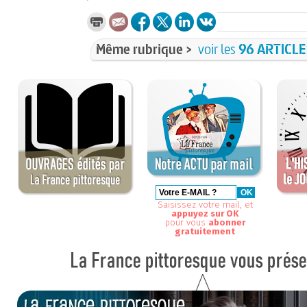
Même rubrique >
voir les
96 ARTICL
Saisissez votre mail, et
appuyez sur OK
pour vous
abonner
gratuitement