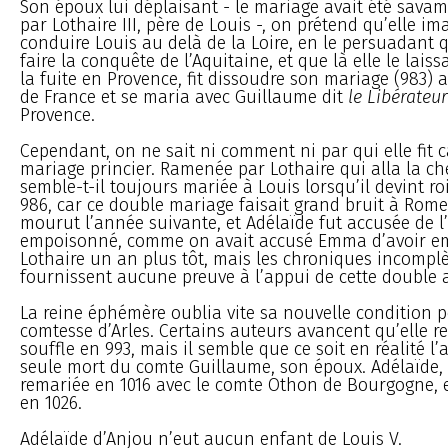
Son époux lui déplaisant - le mariage avait été sava
par Lothaire III, père de Louis -, on prétend qu’elle i
conduire Louis au delà de la Loire, en le persuadant q
faire la conquête de l’Aquitaine, et que là elle le lais
la fuite en Provence, fit dissoudre son mariage (983) a
de France et se maria avec Guillaume dit
le Libérateur
Provence.
Cependant, on ne sait ni comment ni par qui elle fit 
mariage princier. Ramenée par Lothaire qui alla la cher
semble-t-il toujours mariée à Louis lorsqu’il devint ro
986, car ce double mariage faisait grand bruit à Rome
mourut l’année suivante, et Adélaïde fut accusée de l
empoisonné, comme on avait accusé Emma d’avoir 
Lothaire un an plus tôt, mais les chroniques incompl
fournissent aucune preuve à l’appui de cette double 
La reine éphémère oublia vite sa nouvelle condition p
comtesse d’Arles. Certains auteurs avancent qu’elle r
souffle en 993, mais il semble que ce soit en réalité l
seule mort du comte Guillaume, son époux. Adélaïde, el
remariée en 1016 avec le comte Othon de Bourgogne, e
en 1026.
Adélaïde d’Anjou n’eut aucun enfant de Louis V.