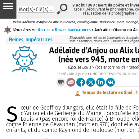
9 août 1888 : mort du poète et inve
Cros
> Découvrant le phonographe, con
réalisation de la photographie (
Reine Adélaïde d'Anjou ou Alix la Blanche, carolingienne. Naissance, mort, mariage
Vous êtes ici :
Accueil
>
Reines, Impératrices
> Adélaïde d'Anjou ou Ali
Reines, Impératrices
Biographie des reines et impératrices françai
faits essentiels, dates-clés. Histoire des règn
Adélaïde d’Anjou ou Alix 
(née vers 945, morte e
(Épouse Louis V (pas encore roi de France)
Publié / Mis à jour le
LUNDI
1ER FÉVRIER 2010
, par
Temps de lecture estimé : 1
S
œur de Geoffroy d’Angers, elle était la fille de F
d’Anjou et de Gerberge du Maine. Lorsqu’elle é
Louis V (pas encore roi de France) à Brioude, ell
comte Etienne de Gévaudan (mort en 970) dont elle av
enfants, et du comte Raymond de Toulouse (mort en 9