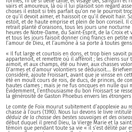
formes, ni de si belle taille, et visage bel, sanguin et r
vairs et amoureux, là où il lui plaisoit son regard asse
choses il estoit si très parfait qu’on ne le pourroit trop
ce qu’il devoit aimer, et haïssoit ce qu’il devoit haïr. 
estoit, et de haute emprise et plein de bon conseil. Il 
retrait planté d’oraisons, tous les jours une nocturne 
heures de Notre-Dame, du Saint-Esprit, de la Croix et v
et tous les jours faisoit donner cinq francs en petit
l’amour de Dieu, et l’aumône à sa porte à toutes gens
« Il fut large et courtois en dons, et trop bien savoit p
appartenoit, et remettre où il afféroit ; les chiens sur 
aimoit, et aux champs, été ou hiver, aux chasses volont
D’armes et d’amour volontiers se déduisoit.... Briefve
considéré, ajoute Froissart, avant que je vinsse en cett
été en moult cours de rois, de ducs, de princes, de co
hautes clames ; mais je ne fus oncques en nulle qui 
Évidemment, l’enthousiasme du bon Froissart se ress
la générosité de Gaston Phoebus envers les
étrangers
Le comte de Foix mourut subitement d’apoplexie au r
chasse à l’ours (1390). Nous lui devons le livre intitulé
déduiz de la chasse des bestes sauvaiges et des oisea
début duquel il prend Dieu, la Vierge Marie et la saint
témoin que pendant toute sa vie « il s’est délité par e