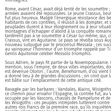
Rome, avant César, avait déjà tenté de les soumettre ;
armées avaient été repoussées. Le jeune Crassus, lieu
fut plus heureux. Malgré l’énergique résistance des b
habitants de ces contrées, il réussit à les dompter, et
peuplades durent à leur éloignement ou à leur situat
montagnes d’échapper d’abord à la conquête romaine,
tardèrent pas à se soumettre à César lui-même, qui, 
Crassus, vint en Aquitaine. Le pays se révolta sous Aug
nouveau subjugué par le proconsul Messala ; ces suc
au vainqueur l’honneur d’un triomphe rappelé par Tib
Genlis Aquitanae celeber Messala triomphis
.
Sous Adrien, le pays fit partie de la Novempopulanie. Il
mention, sous l’empire, de deux villes importantes, do
est devenue Oloron ; l’autre,
Beneharnum
, d’où vient
a donné lieu à de grandes discussions ; on croit que la
est bâtie sur l’emplacement de cette antique cité.
Ravagée par les barbares : Vandales, Alains, Wisigoths
ce chemin pour envahir l’Espagne, la contrée fut, au VI
occupée par les Vascons, chassés de Pampelune et de
les Wisigoths : ces peuples intrépides luttèrent contre
autres rois francs de la première race, qu’ils inquiétèr