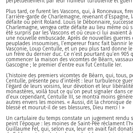
perpétuellement par leur humeur turbulente et guerri
Plus tard, ce furent les Vascons, qui, à Roncevaux, fire
l’arrière-garde de Charlemagne, revenant d’Espagne, 
défaite où périt Roland. Louis le Débonnaire, success
Charlemagne, vengea cette défaite au lieu même où s
été surpris par les Vascons et où ceux-ci lui avaient
une nouvelle embuscade. Après de nouvelles guerres 
peuplades insoumises, l’empereur franc fait bannir l
Vasconie, Loup Centulle, et un peu plus tard donne l
un frère du dernier duc. Ce n’est pourtant qu’en 905
commencer la maison des vicomtes de Béarn, vassau
Gascogne ; le premier d’entre eux fut Centulle Ier.
L’histoire des premiers vicomtes de Béarn, qui, tous, 
Centulle, présente peu d’intérêt : leur turbulence gue
l’égard de leurs voisins, leur dévotion et leur libéralit
monastères, voilà tout ce qu’on peut signaler dans cet
d’eux cependant, Centulle III, se montra moins génére
autres envers les moines. « Aussi, dit la chronique de L
blessé et mourut-il de ses blessures, Dieu merci ! »
Un cartulaire du temps constate un jugement rendu so
peint l’époque : les moines de Saint-Pée réclament l’h
Guillaume Fel, qui, selon eux, leur en avait fait donat