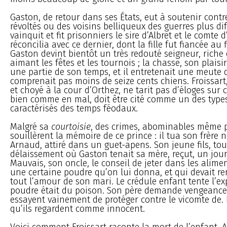
Gaston, de retour dans ses États, eut à soutenir cont
révoltés ou des voisins belliqueux des guerres plus diffi
vainquit et fit prisonniers le sire d’Albret et le comte 
réconcilia avec ce dernier, dont la fille fut fiancée au 
Gaston devint bientôt un très redouté seigneur, riche 
aimant les fêtes et les tournois ; la chasse, son plaisir
une partie de son temps, et il entretenait une meute q
comprenait pas moins de seize cents chiens. Froissart,
et choyé à la cour d’Orthez, ne tarit pas d’éloges sur c
bien comme en mal, doit être cité comme un des types
caractérisés des temps féodaux.
Malgré sa
courtoisie
, des crimes, abominables même p
souillèrent la mémoire de ce prince : il tua son frère n
Arnaud, attiré dans un guet-apens. Son jeune fils, to
délaissement où Gaston tenait sa mère, reçut, un jour
Mauvais, son oncle, le conseil de jeter dans les alime
une certaine poudre qu’on lui donna, et qui devait r
tout l’amour de son mari. Le crédule enfant tente l’exp
poudre était du poison. Son père demande vengeance 
essayent vainement de protéger contre le vicomte de. 
qu’ils regardent comme innocent.
Voici comment Froissart raconte la mort de l’enfant. A