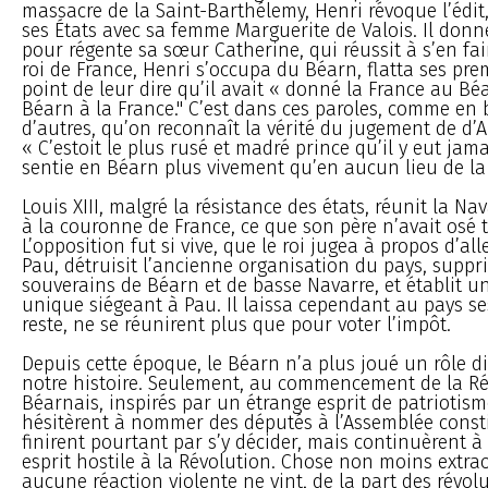
massacre de la Saint-Barthélemy, Henri révoque l’édit, 
ses États avec sa femme Marguerite de Valois. Il don
pour régente sa sœur Catherine, qui réussit à s’en fa
roi de France, Henri s’occupa du Béarn, flatta ses pre
point de leur dire qu’il avait « donné la France au Béa
Béarn à la France." C’est dans ces paroles, comme en
d’autres, qu’on reconnaît la vérité du jugement de d’A
« C’estoit le plus rusé et madré prince qu’il y eut jama
sentie en Béarn plus vivement qu’en aucun lieu de la
Louis XIII, malgré la résistance des états, réunit la Na
à la couronne de France, ce que son père n’avait osé t
L’opposition fut si vive, que le roi jugea à propos d’al
Pau, détruisit l’ancienne organisation du pays, suppr
souverains de Béarn et de basse Navarre, et établit 
unique siégeant à Pau. Il laissa cependant au pays ses
reste, ne se réunirent plus que pour voter l’impôt.
Depuis cette époque, le Béarn n’a plus joué un rôle d
notre histoire. Seulement, au commencement de la Rév
Béarnais, inspirés par un étrange esprit de patriotism
hésitèrent à nommer des députés à l’Assemblée constit
finirent pourtant par s’y décider, mais continuèrent 
esprit hostile à la Révolution. Chose non moins extrao
aucune réaction violente ne vint, de la part des révol