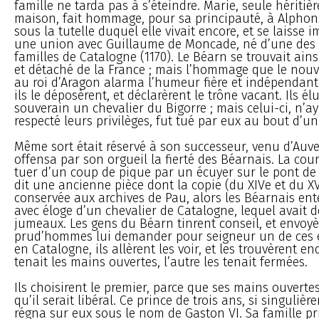
famille ne tarda pas à s’éteindre. Marie, seule héritièr
maison, fait hommage, pour sa principauté, à Alphon
sous la tutelle duquel elle vivait encore, et se laisse 
une union avec Guillaume de Moncade, né d’une des 
familles de Catalogne (1170). Le Béarn se trouvait ains
et détaché de la France ; mais l’hommage que le nouv
au roi d’Aragon alarma l’humeur fière et indépendant
ils le déposèrent, et déclarèrent le trône vacant. Ils é
souverain un chevalier du Bigorre ; mais celui-ci, n’a
respecté leurs privilèges, fut tué par eux au bout d’un
Même sort était réservé à son successeur, venu d’Auve
offensa par son orgueil la fierté des Béarnais. La cour
tuer d’un coup de pique par un écuyer sur le pont de 
dit une ancienne pièce dont la copie (du XIVe et du XV
conservée aux archives de Pau, alors les Béarnais ent
avec éloge d’un chevalier de Catalogne, lequel avait de
jumeaux. Les gens du Béarn tinrent conseil, et envoy
prud’hommes lui demander pour seigneur un de ces e
en Catalogne, ils allèrent les voir, et les trouvèrent en
tenait les mains ouvertes, l’autre les tenait fermées.
Ils choisirent le premier, parce que ses mains ouvert
qu’il serait libéral. Ce prince de trois ans, si singulièr
régna sur eux sous le nom de Gaston VI. Sa famille pr