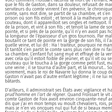
que le fils de Gaston, dans sa douleur, refusait de ma
serviteurs du comte vinrent l’en prévenir, le chronique
comte, sans mot dire, se partit de sa chambre, et s’en 
prison où son fils estoit ; et tenoit à la malheure un p
couteau, dont il appareilloit ses ongles et nettoyoit. Il 
de la prison, et vint à son fils ; et tenoit la lame de 
pointe, et si près de la pointe, qu’il n’y en avoit pas h
la longueur de l’épaisseur d’un gros tournois. Par mal
boutant ce tant de pointe en la gorge de son fils, il l’
quelle veine, et lui dit : Ha ! traiteur, pourquoi ne ma
Et tantôt s’en partit le comte sans plus rien dire ni fai
sa chambre. L’enfant fut sang mué et effrayé de la ve
avec cela qu’il estoit foible de jeûner, et qu’il vit ou s
couteau qui le toucha à la gorge comme petit fust, ma
une veine ; il se tourna d’autre part, et là mourut... So
voirement, mais le roi de Navarre lui donna le coup de
Gaston n’avait pas d’autre enfant légitime ; il ne lui 
bâtards.
D’ailleurs, il administrait ses États avec vigilance et ha
prud’homme en l’art de régner
. Quand Froissart le vit 
comte Gaston de Foix avoit environ cinquante-neuf an
dis que j’ai en mon temps vu moult chevaliers, rois, pr
mais je n’en vis oncques nul qui fut de si beaux memb