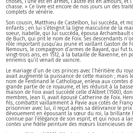
choses, l’une est en armes, l’autre est en amours, et l’
chasse. » Ce livre est encore de nos jours un des trait
complets de vénérie.
Son cousin, Matthieu de Castelbon, lui succéda, et m
enfants ; en lui s’éteignit la ligne masculine de la ma
soeur, Isabelle, qui lui succéda, épousa Archambault de
de Buch, qui prit le nom de Foix. Ses descendants n’
rôle important jusqu’au jeune et vaillant Gaston de F
Nemours, le compagnon d’armes de Bayard, qui fut tu
vingt-trois ans, en 1512, à la bataille de Ravenne, en 
ennemis qu’il venait de vaincre.
Le mariage d’un de ces princes avec l’héritière du ro
avait augmenté la puissance de cette maison ; mais le
nom de Ferdinand le Catholique, enleva aux comtes d
grande partie de ce royaume, et les réduisit à la basse
maison de Foix avait succédé celle d’Albret (1500), do
membres, Jean II, avait épousé Catherine de Foix. Henr
fils, combattit vaillamment à Pavie aux cotés de Françoi
prisonnier avec lui, il reçut après sa délivrance le pri
dévouement en épousant la sœur du roi, la brillante 
connue par l’élégance de son esprit, et qui nous a lai
contes
une fidèle peinture des mœurs licencieuses de