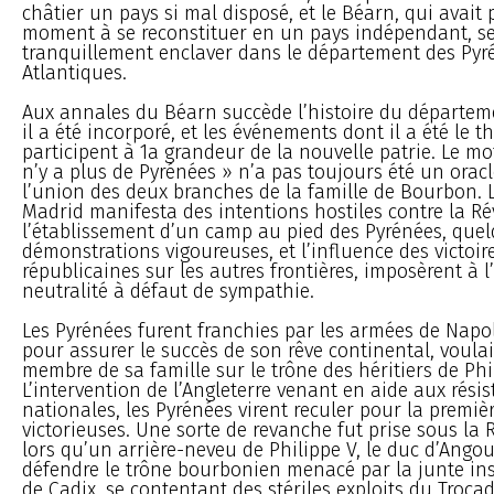
châtier un pays si mal disposé, et le Béarn, qui avait
moment à se reconstituer en un pays indépendant, se
tranquillement enclaver dans le département des Pyr
Atlantiques.
Aux annales du Béarn succède l’histoire du départem
il a été incorporé, et les événements dont il a été le t
participent à 1a grandeur de la nouvelle patrie. Le mot
n’y a plus de Pyrénées » n’a pas toujours été un orac
l’union des deux branches de la famille de Bourbon. 
Madrid manifesta des intentions hostiles contre la Ré
l’établissement d’un camp au pied des Pyrénées, que
démonstrations vigoureuses, et l’influence des victoi
républicaines sur les autres frontières, imposèrent à 
neutralité à défaut de sympathie.
Les Pyrénées furent franchies par les armées de Napol
pour assurer le succès de son rêve continental, voulai
membre de sa famille sur le trône des héritiers de Phi
L’intervention de l’Angleterre venant en aide aux rési
nationales, les Pyrénées virent reculer pour la premièr
victorieuses. Une sorte de revanche fut prise sous la 
lors qu’un arrière-neveu de Philippe V, le duc d’Angou
défendre le trône bourbonien menacé par la junte ins
de Cadix, se contentant des stériles exploits du Trocad