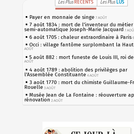
Les Plus
RÉCENTS
Les Plus
LUS
Payer en monnaie de singe
7 AOÛT
7 août 1834 : mort de l'inventeur du métier 
semi-automatique Joseph-Marie Jacquard
7 AO
6 août 1705 : chaleur extraordinaire à Paris
Occi : village fantôme surplombant la Hau
AOÛT
5 août 882 : mort funeste de Louis III, roi d
AOÛT
4 août 1789 : abolition des privilèges par
l'Assemblée Constituante
4 AOÛT
3 août 1770 : mort du chimiste Guillaume-F
Rouelle
3 AOÛT
Musée Jean de La Fontaine : réouverture a
rénovation
2 AOÛT
2 août 1802 : Bonaparte est nommé consul 
AOÛT
1er août 1589 : Henri III est poignardé à Sa
Sécheresses (Grandes), étés caniculaires à 
par Jacques Clément, moine jacobin
les siècles
1ER AOÛT
31 juillet 1899 : décret instaurant les moug
27 mai 1610 : supplice de François Ravaillac