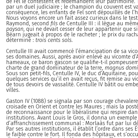
de Fel le contestent et redemandent leur patrimoine. 
par un duel judiciaire ; le champion du couvent est v
conséquence, les enfants de Fel sont dépouillés de l’h
Nous voyons encore un fait assez curieux dans le tes
Raymond, second
fils
de Centulle III : il lègue au mê
paysan
, qui ne devait cesser de leur appartenir que si
Béarn jugeait à propos de le racheter ; le prix du rach
déterminé :
trois cents sols
.
Centulle III avait commencé l’émancipation de sa vic
ses domaines. Aussi, après avoir enlevé au vicomte d
hameaux, ce baron gascon se qualifie-t-il pompeuse
charte de grand dominateur de la terre,
magnus domin
Sous son petit-fils, Centulle IV, le duc d’Aquitaine, p
quelques services qu’il en avait reçus, fit remise au 
de tous devoirs de vassalité. Centulle IV bâtit ou embe
villes.
Gaston IV (1088) se signala par son courage chevaler
croisade en Orient et contre les Maures ; mais la posté
de reconnaissance pour le libéralisme qui respire dan
institutions. Avant Louis le Gros, il donna un exemple
d’affranchissement communal : Morlaàs fut par lui décl
Par ses autres institutions, il établit l’ordre dans ses 
le faible contre le fort. Il fonda des hôpitaux, et s’oc