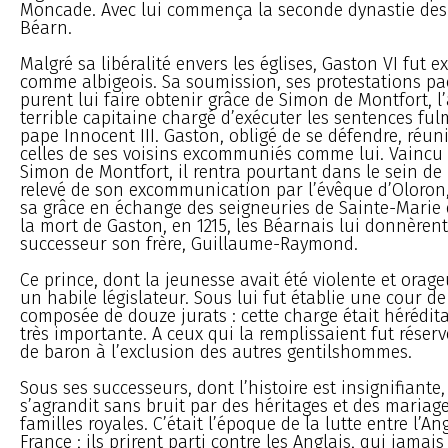
Moncade. Avec lui commença la seconde dynastie des
Béarn.
Malgré sa libéralité envers les églises, Gaston VI fut
comme albigeois. Sa soumission, ses protestations pa
purent lui faire obtenir grâce de Simon de Montfort, l
terrible capitaine chargé d’exécuter les sentences ful
pape Innocent III. Gaston, obligé de se défendre, réun
celles de ses voisins excommuniés comme lui. Vaincu
Simon de Montfort, il rentra pourtant dans le sein de l’
relevé de son excommunication par l’évêque d’Oloron,
sa grâce en échange des seigneuries de Sainte-Marie 
la mort de Gaston, en 1215, les Béarnais lui donnèren
successeur son frère, Guillaume-Raymond.
Ce prince, dont la jeunesse avait été violente et orag
un habile législateur. Sous lui fut établie une cour de
composée de douze jurats : cette charge était héréditai
très importante. A ceux qui la remplissaient fut réservé
de baron à l’exclusion des autres gentilshommes.
Sous ses successeurs, dont l’histoire est insignifiante
s’agrandit sans bruit par des héritages et des mariag
familles royales. C’était l’époque de la lutte entre l’Ang
France ; ils prirent parti contre les Anglais, qui jamai