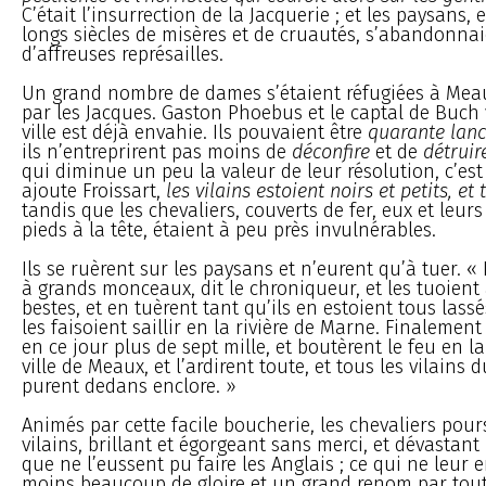
C’était l’insurrection de la Jacquerie ; et les paysans,
longs siècles de misères et de cruautés, s’abandonnai
d’affreuses représailles.
Un grand nombre de dames s’étaient réfugiées à Mea
par les Jacques. Gaston Phoebus et le captal de Buch y
ville est déjà envahie. Ils pouvaient être
quarante lanc
ils n’entreprirent pas moins de
déconfire
et de
détruir
qui diminue un peu la valeur de leur résolution, c’e
ajoute Froissart,
les vilains estoient noirs et petits, e
tandis que les chevaliers, couverts de fer, eux et leur
pieds à la tête, étaient à peu près invulnérables.
Ils se ruèrent sur les paysans et n’eurent qu’à tuer. « 
à grands monceaux, dit le chroniqueur, et les tuoient
bestes, et en tuèrent tant qu’ils en estoient tous lassé
les faisoient saillir en la rivière de Marne. Finalement 
en ce jour plus de sept mille, et boutèrent le feu en 
ville de Meaux, et l’ardirent toute, et tous les vilains 
purent dedans enclore. »
Animés par cette facile boucherie, les chevaliers pours
vilains, brillant et égorgeant sans merci, et dévastant
que ne l’eussent pu faire les Anglais ; ce qui ne leur e
moins beaucoup de gloire et un grand renom par toute