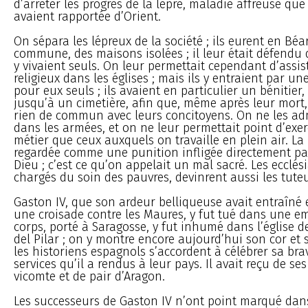
d’arrêter les progrès de la lèpre, maladie affreuse que 
avaient rapportée d’Orient.
On sépara les lépreux de la société ; ils eurent en Bé
commune, des maisons isolées ; il leur était défendu d’
y vivaient seuls. On leur permettait cependant d’assis
religieux dans les églises ; mais ils y entraient par un
pour eux seuls ; ils avaient en particulier un bénitier,
jusqu’à un cimetière, afin que, même après leur mort,
rien de commun avec leurs concitoyens. On ne les ad
dans les armées, et on ne leur permettait point d’exe
métier que ceux auxquels on travaille en plein air. La 
regardée comme une punition infligée directement pa
Dieu ; c’est ce qu’on appelait un mal sacré. Les ecclés
chargés du soin des pauvres, devinrent aussi les tuteu
Gaston IV, que son ardeur belliqueuse avait entraîné
une croisade contre les Maures, y fut tué dans une 
corps, porté à Saragosse, y fut inhumé dans l’église 
del Pilar ; on y montre encore aujourd’hui son cor et 
les historiens espagnols s’accordent à célébrer sa bra
services qu’il a rendus à leur pays. Il avait reçu de ses 
vicomte et de pair d’Aragon.
Les successeurs de Gaston IV n’ont point marqué dans 