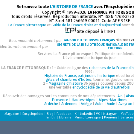
Retrouvez toute
L'HISTOIRE DE FRANCE
avec l'Encyclopédie
Copyright © 1999-2026
LA FRANCE PITTORESQ
Tous droits réservés. Reproduction interdite. N° ISSN 1768-327
N° Siret 481 246619 00011. Code APE 913E
La France pittoresque
et
Guide de la France d'hier et d'aujourd'hui
sont d
Site déposé à l'INPI
Recommandé notamment par
MAISON DU TOURISME FRANÇAIS
dès 2003 e
SIGNETS DE LA BIBLIOTHÈQUE NATIONALE DE FR
Mentionné notamment par
CULTURE
Services La France pittoresque
|
Politique de confidenti
L'événement historique du jour
LA FRANCE PITTORESQUE :
1 - Guide en ligne des
richesses de la France d'h
1999 :
Histoire de France, patrimoine historique
et culturel
gîtes et chambres d'hôtes
, tourisme, gastronomie
2 -
Magazine d'histoire
36 pages couleur depuis 200
une véritable
encyclopédie de la vie d'autrefois
Découvrir des ouvrages sur les communes de nos départements :
Ain
|
Aisn
Provence
|
Hautes-Alpes
|
Alpes-Maritimes
Ardèche
|
Ardennes
|
Ariège
|
Aube
|
Aude
|
Aveyron
Magazine
|
Encyclopédie
|
Blog
|
Facebook
|
X
|
LinkedIn
|
VK
|
Instagram
|
YouTube
Tumblr
|
Librairie
|
Paris pittoresque
|
Prénoms
|
Services