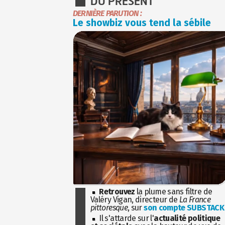
DU PRÉSENT
DERNIÈRE PARUTION :
Le showbiz vous tend la sébile
Retrouvez
la plume sans filtre de
Valéry Vigan, directeur de
La France
pittoresque
, sur
son compte SUBSTACK
Il s'attarde sur l'
actualité politique