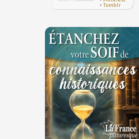
donné en 1671 par le prince de Condé à Louis
JUILLET
>
Tumblr
Le masque de l'ingérence ou le peuple sou
1ER JUILLET
1er juillet 1903 : début du premier Tour de 
cycliste
1ER JUILLET