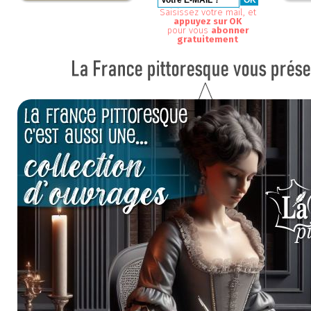
Saisissez votre mail, et
appuyez sur OK
pour vous
abonner
gratuitement