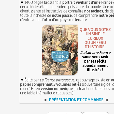
1400 pages brossant le
portrait vivifiant d'une France
deux siècles était la première puissance du monde. Une oc
divertissante et instructive de connaître
nos racines
, de dé
toute la richesse de
notre passé
, de comprendre
notre pr
d'entrevoir le
futur d'un pays millénaire
QUE VOUS SOYEZ
UN SIMPLE
CURIEUX
OU UN FÉRU
D'HISTOIRE,
Il était une France
saura vous ravir
par ses récits
abondamment
illustrés !
Édité par
La France pittoresque
, cet ouvrage existe en
v
papier comprenant 3 volumes reliés
(couverture rigide, d
cousu) ET en
version numérique
(incluant une table des m
une table thématique cliquables)
►
PRÉSENTATION ET COMMANDE
◄