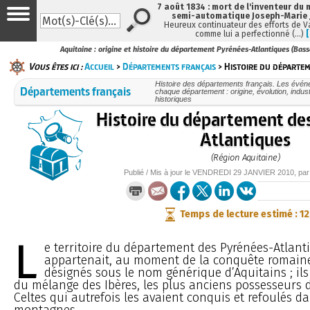
7 août 1834 : mort de l'inventeur du 
semi-automatique Joseph-Marie
Heureux continuateur des efforts de V
comme lui a perfectionné (…)
Aquitaine : origine et histoire du département Pyrénées-Atlantiques (Bas
Vous êtes ici :
Accueil
>
Départements français
> Histoire du départe
Histoire des départements français. Les événe
Départements français
chaque département : origine, évolution, indu
historiques
Histoire du département de
Atlantiques
(Région Aquitaine)
Publié / Mis à jour le
VENDREDI
29 JANVIER 2010
, pa
Temps de lecture estimé : 1
L
e territoire du département des Pyrénées-Atlant
appartenait, au moment de la conquête romaine
désignés sous le nom générique d’Aquitains ; ils
du mélange des Ibères, les plus anciens possesseurs d
Celtes qui autrefois les avaient conquis et refoulés d
montagnes.