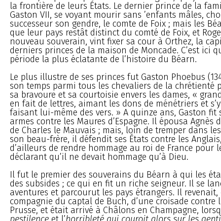
la frontière de leurs États. Le dernier prince de la fa
Gaston VII, se voyant mourir sans ’enfants mâles, cho
successeur son gendre, le comte de Foix ; mais les Bé
que leur pays restât distinct du comté de Foix, et Rog
nouveau souverain, vint fixer sa cour à Orthez, la cap
derniers princes de la maison de Moncade. C’est ici
période la plus éclatante de l’histoire du Béarn.
Le plus illustre de ses princes fut Gaston Phoebus (1
son temps parmi tous les chevaliers de la chrétienté 
sa bravoure et sa courtoisie envers les dames, « grand 
en fait de lettres, aimant les dons de ménétriers et s’
faisant lui-même des vers. » A quinze ans, Gaston fit 
armes contre les Maures d’Espagne. Il épousa Agnès d
de Charles le Mauvais ; mais, loin de tremper dans les
son beau-frère, il défendit ses États contre les Anglais
d’ailleurs de rendre hommage au roi de France pour l
déclarant qu’il ne devait hommage qu’à Dieu.
Il fut le premier des souverains du Béarn à qui les ét
des subsides ; ce qui en fit un riche seigneur. Il se la
aventures et parcourut les pays étrangers. Il revenait, 
compagnie du captal de Buch, d’une croisade contre l
Prusse, et était arrivé à Châlons en Champagne, lorsqu
pestilence
et l’
horribleté qui couroit alors sur les ge