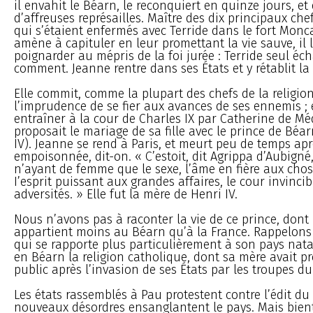
il envahit le Béarn, le reconquiert en quinze jours, et
d’affreuses représailles. Maître des dix principaux che
qui s’étaient enfermés avec Terride dans le fort Monca
amène à capituler en leur promettant la vie sauve, il l
poignarder au mépris de la foi jurée : Terride seul éc
comment. Jeanne rentre dans ses États et y rétablit la 
Elle commit, comme la plupart des chefs de la religio
l’imprudence de se fier aux avances de ses ennemis ; e
entraîner à la cour de Charles IX par Catherine de Méd
proposait le mariage de sa fille avec le prince de Béa
IV). Jeanne se rend à Paris, et meurt peu de temps apr
empoisonnée, dit-on. « C’estoit, dit Agrippa d’Aubign
n’ayant de femme que le sexe, l’âme en fière aux chose
I’esprit puissant aux grandes affaires, le cour invinci
adversités. » Elle fut la mère de Henri IV.
Nous n’avons pas à raconter la vie de ce prince, dont l
appartient moins au Béarn qu’à la France. Rappelons
qui se rapporte plus particulièrement à son pays natal
en Béarn la religion catholique, dont sa mère avait pro
public après l’invasion de ses États par les troupes du 
Les états rassemblés à Pau protestent contre l’édit du 
nouveaux désordres ensanglantent le pays. Mais bient