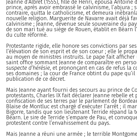
Jeanne d’Albret (1555), fille de Henri, épousa Antoine
prince, après avoir embrassé le calvinisme, l’abjura ;
contraire, quitta le catholicisme, et demeura inébran
nouvelle religion. Marguerite de Navarre avait déjà fav
calvinisme ; Jeanne, devenue seule souveraine du pay
de son mari tué au siège de Rouen, établit en Béarn l’
du culte réformé.
Protestante rigide, elle honore ses convictions par ses
l’élévation de son esprit et de son coeur ; elle le pro
au moyen de ministres instruits. Le pape fait afficher
saint office sommant Jeanne de comparaître en per
suspecte d’hérésie
, et prononçant en cas de refus la c
ses domaines ; la cour de France obtint du pape qu’il
publication de ce décret.
Mais Jeanne ayant fourni des secours au prince de Co
protestants, Charles IX fait déclarer Jeanne rebelle et
confiscation de ses terres par le parlement de Bordeau
Blaise de Montluc est chargé d’exécuter l’arrêt ; il ma
Bigorre, tandis que son lieutenant Terride répand la t
Béarn. Le sire de Terride s’empare de Pau, et convoque
protestent contre l’envahissement du pays.
Mais Jeanne a réuni une armée ; le terrible Montgomer