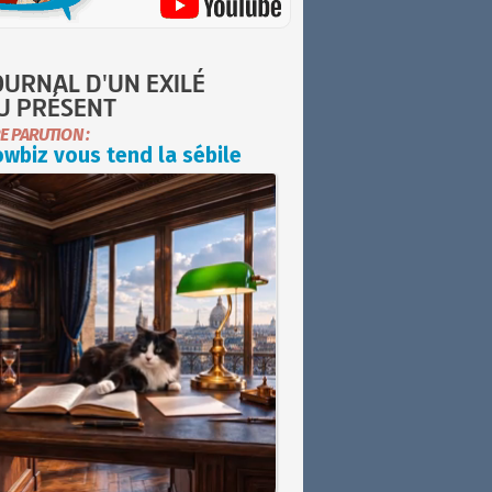
OURNAL D'UN EXILÉ
U PRÉSENT
E PARUTION :
wbiz vous tend la sébile