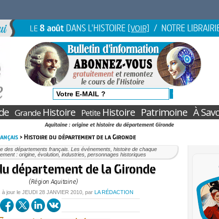
8 août
DANS L'HISTOIRE
/ NOTRE LIBRAIRI
LE
[VOIR]
de
Histoire
Histoire
Patrimoine
À Savo
Grande
Petite
Aquitaine : origine et histoire du département Gironde
ançais
> Histoire du département de la Gironde
re des départements français. Les événements, histoire de chaque
ement : origine, évolution, industries, personnages historiques
 du département de la Gironde
(Région Aquitaine)
 à jour le
JEUDI
28 JANVIER 2010
, par
LA RÉDACTION