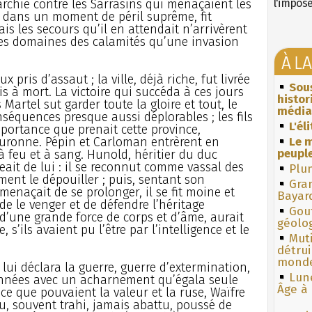
rchie contre les Sarrasins qui menaçaient les
l'impos
 dans un moment de péril suprême, fit
is les secours qu’il en attendait n’arrivèrent
ses domaines des calamités qu’une invasion
À L
pris d’assaut ; la ville, déjà riche, fut livrée
Sous
s à mort. La victoire qui succéda à ces jours
histo
 Martel sut garder toute la gloire et tout, le
média
nséquences presque aussi déplorables ; les fils
L'él
mportance que prenait cette province,
ouronne. Pépin et Carloman entrèrent en
Le m
peuple
 à feu et à sang. Hunold, héritier du duc
eait de lui : il se reconnut comme vassal des
Plum
ent le dépouiller ; puis, sentant son
Gra
menaçait de se prolonger, il se fit moine et
Bayar
 de le venger et de défendre l’héritage
Gouf
d’une grande force de corps et d’âme, aurait
géolo
 s’ils avaient pu l’être par l’intelligence et le
Muti
détrui
monde
 lui déclara la guerre, guerre d’extermination,
Lun
années avec un acharnement qu’égala seule
Âge à 
 ce que pouvaient la valeur et la ruse, Waïfre
u, souvent trahi, jamais abattu, poussé de