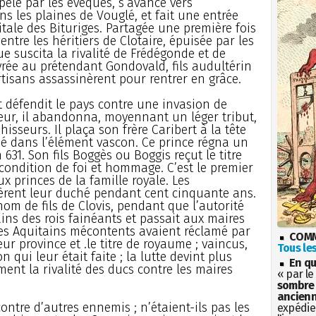
ppelé par les évêques, s’avance vers
ns les plaines de Vouglé, et fait une entrée
tale des Bituriges. Partagée une première fois
d entre les héritiers de Clotaire, épuisée par les
e suscita la rivalité de Frédégonde et de
ivrée au prétendant Gondovald, fils audultérin
rtisans assassinèrent pour rentrer en grâce.
rt défendit le pays contre une invasion de
eur, il abandonna, moyennant un léger tribut,
isseurs. Il plaça son frère Caribert à la tête
é dans l’élément vascon. Ce prince régna un
631. Son fils Boggès ou Boggis reçut le titre
condition de foi et hommage. C’est le premier
princes de la famille royale. Les
rent leur duché pendant cent cinquante ans.
nom de fils de Clovis, pendant que l’autorité
ns des rois fainéants et passait aux maires
les Aquitains mécontents avaient réclamé par
COMM
ur province et .le titre de royaume ; vaincus,
Tous les
n qui leur était faite ; la lutte devint plus
En qu
ent la rivalité des ducs contre les maires
« par le
sombre 
ancienn
ontre d’autres ennemis ; n’étaient-ils pas les
expédien