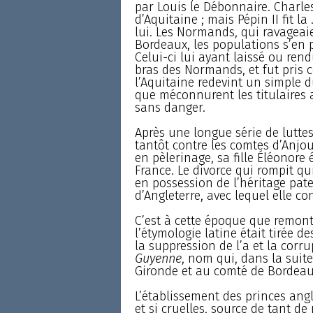
par Louis le Débonnaire. Charle
d’Aquitaine ; mais Pépin II fit la
lui. Les Normands, qui ravageaie
Bordeaux, les populations s’en pr
Celui-ci lui ayant laissé ou rendu
bras des Normands, et fut pris 
l’Aquitaine redevint un simple 
que méconnurent les titulaires a
sans danger.
Après une longue série de lutte
tantôt contre les comtes d’Anjou
en pèlerinage, sa fille Éléonore 
France. Le divorce qui rompit q
en possession de l’héritage pater
d’Angleterre, avec lequel elle c
C’est à cette époque que remont
l’étymologie latine était tirée 
la suppression de l’a et la corr
Guyenne
, nom qui, dans la suite
Gironde et au comté de Bordeau
L’établissement des princes angl
et si cruelles, source de tant de