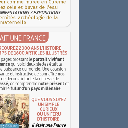
iver comme marée en Carême
ez cela et buvez de l'eau
NIFESTATIONS / EXPOSITIONS
rnités, archéologie de la
 maternelle
TAIT UNE FRANCE
RCOUREZ 2000 ANS L'HISTOIRE
MPS DE 1600 ARTICLES ILLUSTRÉS
pages brossant le
portrait vivifiant
rance
qui voici deux siècles était la
e puissance du monde. Une occasion
sante et instructive de connaître
nos
, de découvrir toute la richesse de
assé
, de comprendre
notre présent
et
oir le
futur d'un pays millénaire
QUE VOUS SOYEZ
UN SIMPLE
CURIEUX
OU UN FÉRU
D'HISTOIRE,
Il était une France