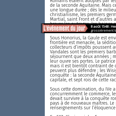
Romains étaient adoptés par les
de la seconde Aquitaine. Mais ce
une longue durée ; dès le milieu 
christianisme, les premiers germ
Martial, saint Front et d’autres
braver les outrages, les haines 
l’Évangile. Ils sont persécutés,
Sous Honorius, la Gaule est env
frontière est menacée, la sédition
collecteurs d’impôts poussent au
Vandales sont les premiers barba
séjournent que deux années ; ma
leur ouvre ses portes. Le patric
mais il est bientôt contraint de
peuvent plus défendre ; les Wis
conquête : la seconde Aquitaine
capitale, et sept rois de cette r
Sous cette domination, du IVe au
concurremment le commerce, les a
devait survivre à la conquête rom
pays à de nouveaux maîtres. Le 
renseignements sur l’éloquence 