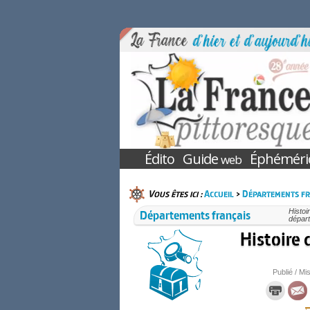
Édito
Guide
Éphéméri
web
Vous êtes ici :
Accueil
>
Départements fr
Départements français
Histoi
départ
Histoire
Publié / Mis