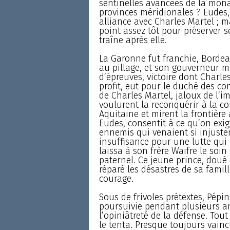
sentinelles avancées de la mona
provinces méridionales ? Eudes,
alliance avec Charles Martel ; ma
point assez tôt pour préserver 
traîne après elle.
La Garonne fut franchie, Bordeaux 
au pillage, et son gouverneur mi
d’épreuves, victoire dont Charles
profit, eut pour le duché des co
de Charles Martel, jaloux de l’i
voulurent la reconquérir à la c
Aquitaine et mirent la frontière
Eudes, consentit à ce qu’on exig
ennemis qui venaient si injustem
insuffisance pour une lutte qui 
laissa à son frère Waïfre le soin
paternel. Ce jeune prince, doué 
réparé les désastres de sa famille,
courage.
Sous de frivoles prétextes, Pépin
poursuivie pendant plusieurs 
l’opiniâtreté de la défense. Tout
le tenta. Presque toujours vainc