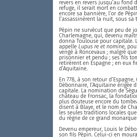
revers en revers jusqu’au fond d
refuge, il serait mort en combat
encore sa bannière, l’or de Pépin 
l’assassinèrent la nuit, sous sa t
Pépin ne survécut que peu de jou
Charlemagne, qui, devenu maître
donna Toulouse pour capitale. L
appelle
Lupus re et nomine
, pou
vengé à Roncevaux ; malgré quelq
prisonnier et pendu ; ses fils t
retirèrent en Espagne ; en eux f
d’Aquitaine.
En 778, à son retour d’Espagne,
Débonnaire, l’Aquitaine érigée
capitale. La nomination de Ség
château de Fronsac, la fondatio
plus douteuse encore du tombea
disent à Blaye, et le nom de Ch
les seules traditions locales qu
du règne de ce grand monarque
Devenu empereur, Louis le Débo
son fils Pépin. Celui-ci en mouran