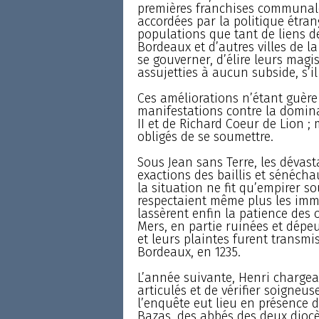
premières franchises communale
accordées par la politique étra
populations que tant de liens d
Bordeaux et d’autres villes de la
se gouverner, d’élire leurs magi
assujetties à aucun subside, s’il
Ces améliorations n’étant guère 
manifestations contre la domina
II et de Richard Coeur de Lion ;
obligés de se soumettre.
Sous Jean sans Terre, les dévast
exactions des baillis et sénécha
la situation ne fit qu’empirer s
respectaient même plus les immun
lassèrent enfin la patience des 
Mers, en partie ruinées et dépeu
et leurs plaintes furent transmis
Bordeaux, en 1235.
L’année suivante, Henri chargea
articulés et de vérifier soigneus
l’enquête eut lieu en présence 
Bazas, des abbés des deux diocè