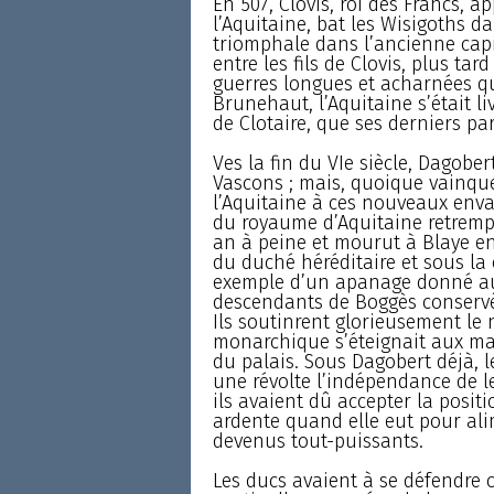
En 507, Clovis, roi des Francs, a
l’Aquitaine, bat les Wisigoths da
triomphale dans l’ancienne capi
entre les fils de Clovis, plus tar
guerres longues et acharnées qu
Brunehaut, l’Aquitaine s’était l
de Clotaire, que ses derniers pa
Ves la fin du VIe siècle, Dagobe
Vascons ; mais, quoique vainqu
l’Aquitaine à ces nouveaux envah
du royaume d’Aquitaine retremp
an à peine et mourut à Blaye en 
du duché héréditaire et sous la 
exemple d’un apanage donné aux 
descendants de Boggès conservè
Ils soutinrent glorieusement le 
monarchique s’éteignait aux mai
du palais. Sous Dagobert déjà, 
une révolte l’indépendance de le
ils avaient dû accepter la positio
ardente quand elle eut pour alim
devenus tout-puissants.
Les ducs avaient à se défendre c