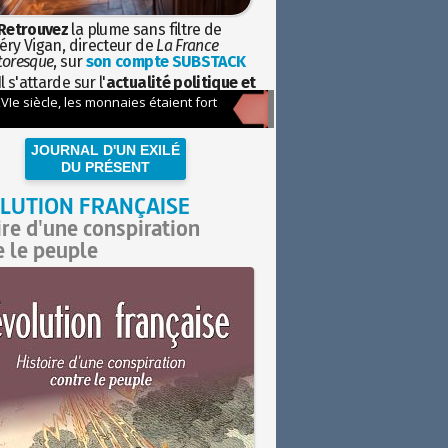
Retrouvez
la plume sans filtre de
éry Vigan, directeur de
La France
toresque
, sur
son compte SUBSTACK
l s'attarde sur l'
actualité politique et
ciétale
avec la hauteur de vue de
istoire
JOURNAL D'UN EXILÉ
DU PRÉSENT
LUTION FRANÇAISE
ire d'une conspiration
e le peuple