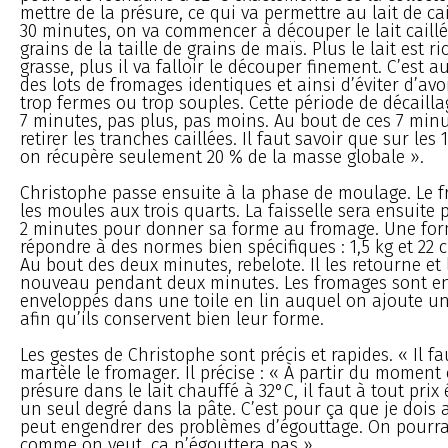
mettre de la présure, ce qui va permettre au lait de ca
30 minutes, on va commencer à découper le lait caillé
grains de la taille de grains de maïs. Plus le lait est r
grasse, plus il va falloir le découper finement. C’est a
des lots de fromages identiques et ainsi d’éviter d’av
trop fermes ou trop souples. Cette période de décailla
7 minutes, pas plus, pas moins. Au bout de ces 7 minu
retirer les tranches caillées. Il faut savoir que sur les 1
on récupère seulement 20 % de la masse globale ».
Christophe passe ensuite à la phase de moulage. Le f
les moules aux trois quarts. La faisselle sera ensuite
2 minutes pour donner sa forme au fromage. Une for
répondre à des normes bien spécifiques : 1,5 kg et 22 
Au bout des deux minutes, rebelote. Il les retourne et 
nouveau pendant deux minutes. Les fromages sont ens
enveloppés dans une toile en lin auquel on ajoute un
afin qu’ils conservent bien leur forme.
Les gestes de Christophe sont précis et rapides. « Il fau
martèle le fromager. Il précise : « À partir du moment
présure dans le lait chauffé à 32°C, il faut à tout prix 
un seul degré dans la pâte. C’est pour ça que je dois al
peut engendrer des problèmes d’égouttage. On pourra
comme on veut, ça n’égouttera pas ».