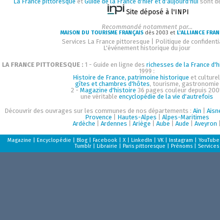
La France pittoresque
et
Guide de la France d'hier et d'aujourd'hui
sont d
Site déposé à l'INPI
Recommandé notamment par...
MAISON DU TOURISME FRANÇAIS
dès 2003 et
L'ALLIANCE FRAN
Services La France pittoresque
|
Politique de confidenti
L'événement historique du jour
LA FRANCE PITTORESQUE :
1 - Guide en ligne des
richesses de la France d'h
1999 :
Histoire de France, patrimoine historique
et culturel
gîtes et chambres d'hôtes
, tourisme, gastronomie
2 -
Magazine d'histoire
36 pages couleur depuis 200
une véritable
encyclopédie de la vie d'autrefois
Découvrir des ouvrages sur les communes de nos départements :
Ain
|
Aisn
Provence
|
Hautes-Alpes
|
Alpes-Maritimes
Ardèche
|
Ardennes
|
Ariège
|
Aube
|
Aude
|
Aveyron
Magazine
|
Encyclopédie
|
Blog
|
Facebook
|
X
|
LinkedIn
|
VK
|
Instagram
|
YouTube
Tumblr
|
Librairie
|
Paris pittoresque
|
Prénoms
|
Services