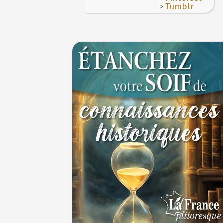
lanternes dans les rues
>
Tumblr
4 JUILLET
Voir la lune à gauche
3 JUILLET
3 juillet 987 : Hugues Capet est couronné et
des Francs à Noyon
3 JUILLET