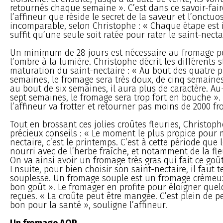
retournés chaque semaine ». C’est dans ce savoir-fair
l’affineur que réside le secret de la saveur et l’onctuos
incomparable, selon Christophe : « Chaque étape est 
suffit qu’une seule soit ratée pour rater le saint-necta
Un minimum de 28 jours est nécessaire au fromage p
l’ombre à la lumière. Christophe décrit les différents 
maturation du saint-nectaire : « Au bout des quatre 
semaines, le fromage sera très doux, de cinq semaines 
au bout de six semaines, il aura plus de caractère. Au
sept semaines, le fromage sera trop fort en bouche ». 
l’affineur va frotter et retourner pas moins de 2000 f
Tout en brossant ces jolies croûtes fleuries, Christoph
précieux conseils : « Le moment le plus propice pour
nectaire, c’est le printemps. C’est à cette période que 
nourri avec de l’herbe fraîche, et notamment de la fleu
On va ainsi avoir un fromage très gras qui fait ce goût 
Ensuite, pour bien choisir son saint-nectaire, il faut t
souplesse. Un fromage souple est un fromage crémeu
bon goût ». Le fromager en profite pour éloigner quel
reçues. « La croûte peut être mangée. C’est plein de pe
bon pour la santé », souligne l’affineur.
Un fromage AOP