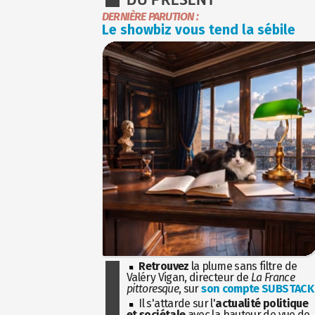
DERNIÈRE PARUTION :
Le showbiz vous tend la sébile
Retrouvez
la plume sans filtre de
Valéry Vigan, directeur de
La France
pittoresque
, sur
son compte SUBSTACK
Il s'attarde sur l'
actualité politique
et sociétale
avec la hauteur de vue de