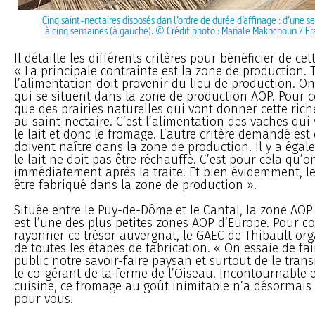
Cinq saint-nectaires disposés dan l’ordre de durée d’affinage : d’une s
à cinq semaines (à gauche). © Crédit photo : Manale Makhchoun / Fr
Il détaille les différents critères pour bénéficier de cet
« La principale contrainte est la zone de production. 
l’alimentation doit provenir du lieu de production. O
qui se situent dans la zone de production AOP. Pour 
que des prairies naturelles qui vont donner cette rich
au saint-nectaire. C’est l’alimentation des vaches qui
le lait et donc le fromage. L’autre critère demandé est
doivent naître dans la zone de production. Il y a égal
le lait ne doit pas être réchauffé. C’est pour cela qu’on 
immédiatement après la traite. Et bien évidemment, l
être fabriqué dans la zone de production ».
Située entre le Puy-de-Dôme et le Cantal, la zone AOP
est l’une des plus petites zones AOP d’Europe. Pour co
rayonner ce trésor auvergnat, le GAEC de Thibault org
de toutes les étapes de fabrication. « On essaie de fa
public notre savoir-faire paysan et surtout de le trans
le co-gérant de la ferme de l’Oiseau. Incontournable
cuisine, ce fromage au goût inimitable n’a désormais 
pour vous.