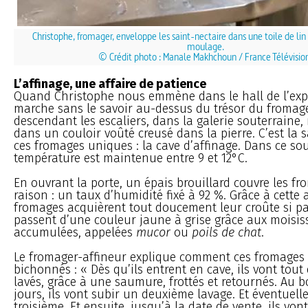
Christophe, fromager, enveloppe les saint-nectaire dans une toile de lin 
moulage.
© Crédit photo : Manale Makhchoun / France Télévisio
L’affinage, une affaire de patience
Quand Christophe nous emmène dans le hall de l’expl
marche sans le savoir au-dessus du trésor du fromage
descendant les escaliers, dans la galerie souterraine,
dans un couloir voûté creusé dans la pierre. C’est la s
ces fromages uniques : la cave d’affinage. Dans ce sou
température est maintenue entre 9 et 12°C.
En ouvrant la porte, un épais brouillard couvre les fr
raison : un taux d’humidité fixé à 92 %. Grâce à cette
fromages acquièrent tout doucement leur croûte si part
passent d’une couleur jaune à grise grâce aux moisis
accumulées, appelées
mucor
ou
poils de chat
.
Le fromager-affineur explique comment ces fromages
bichonnés : « Dès qu’ils entrent en cave, ils vont tout
lavés, grâce à une saumure, frottés et retournés. Au b
jours, ils vont subir un deuxième lavage. Et éventuel
troisième. Et ensuite, jusqu’à la date de vente, ils vont