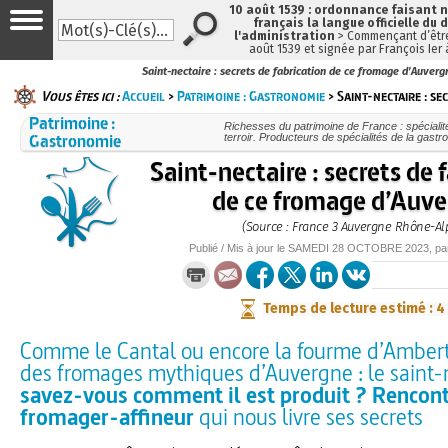
10 août 1539 : ordonnance faisant
français la langue officielle du 
l'administration
> Commençant d’être
août 1539 et signée par François Ier
Saint-nectaire : secrets de fabrication de ce fromage d’Auverg
Vous êtes ici :
Accueil
>
Patrimoine : Gastronomie
> Saint-nectaire : se
Patrimoine :
Richesses du patrimoine de France : spéciali
Gastronomie
terroir. Producteurs de spécialités de la gast
Saint-nectaire : secrets de 
de ce fromage d’Auv
(Source : France 3 Auvergne Rhône-Al
Publié / Mis à jour le
SAMEDI
28 OCTOBRE 2023
, p
Temps de lecture estimé : 4
Comme le Cantal ou encore la fourme d’Ambert, i
des fromages mythiques d’Auvergne : le saint-n
savez-vous comment il est produit ? Rencont
fromager-affineur
qui nous livre ses secrets