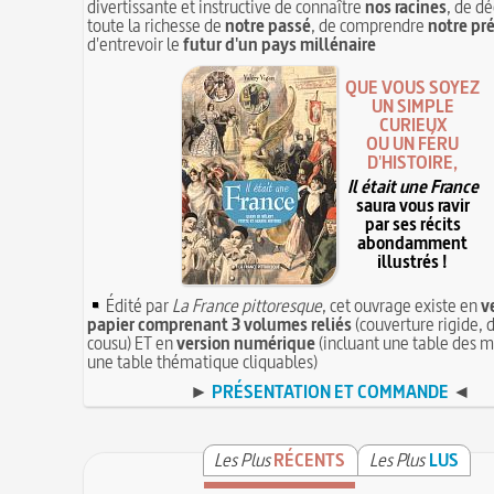
divertissante et instructive de connaître
nos racines
, de dé
toute la richesse de
notre passé
, de comprendre
notre pr
d'entrevoir le
futur d'un pays millénaire
QUE VOUS SOYEZ
UN SIMPLE
CURIEUX
OU UN FÉRU
D'HISTOIRE,
Il était une France
saura vous ravir
par ses récits
abondamment
illustrés !
Édité par
La France pittoresque
, cet ouvrage existe en
v
papier comprenant 3 volumes reliés
(couverture rigide, d
cousu) ET en
version numérique
(incluant une table des m
une table thématique cliquables)
►
PRÉSENTATION ET COMMANDE
◄
Les Plus
RÉCENTS
Les Plus
LUS