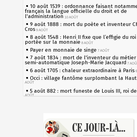
10 août 1539 : ordonnance faisant notamm
français la langue officielle du droit et de
l'administration
10 AOÛT
9 août 1888 : mort du poète et inventeur C
Cros
9 AOÛT
8 août 1548 : Henri II fixe que l’effigie du ro
portée sur la monnaie
8 AOÛT
Payer en monnaie de singe
7 AOÛT
7 août 1834 : mort de l'inventeur du métier 
semi-automatique Joseph-Marie Jacquard
7 AO
6 août 1705 : chaleur extraordinaire à Paris
Occi : village fantôme surplombant la Hau
AOÛT
5 août 882 : mort funeste de Louis III, roi d
AOÛT
4 août 1789 : abolition des privilèges par
l'Assemblée Constituante
4 AOÛT
Sécheresses (Grandes), étés caniculaires à 
3 août 1770 : mort du chimiste Guillaume-F
les siècles
Rouelle
3 AOÛT
27 mai 1610 : supplice de François Ravaillac
Musée Jean de La Fontaine : réouverture a
du roi Henri IV
rénovation
2 AOÛT