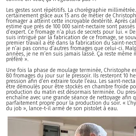
Les gestes sont répétitifs. La chorégraphie millimétrée.
certainement grâce aux 15 ans de métier de Christoph
fromager a atteint cette incroyable dextérité. Après ca
estime que près de 100 000 saint-nectaire sont passés
d’expert. Ce fromage n’a plus de secrets pour lui. « Dep
suis intrigué par la fabrication de ce fromage, se souv
premier travail a été dans la fabrication du saint-nect
je n’ai pas connu d’autres fromages que celui-ci. Malg
années, je ne m’en suis jamais lassé. Ça reste même
préféré ».
Une fois la phase de moulage terminée, Christophe e
80 fromages du jour sur le pressoir. Ils resteront 10 h
pression afin d’en extraire toute l’eau. Les saint-necta
être démoulés pour être stockés en chambre froide po
production du matin est désormais terminée. Ou pres
enchaîne avec une grande séance de nettoyage afin que
parfaitement propre pour la production du soir. « L’h
du job », lance-t-il armé de son pistolet à eau.