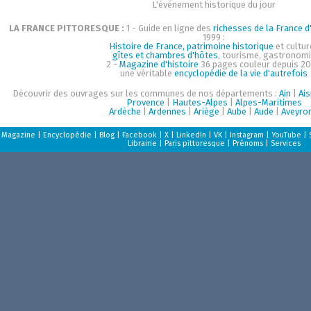
L'événement historique du jour
LA FRANCE PITTORESQUE :
1 - Guide en ligne des
richesses de la France d'
1999 :
Histoire de France, patrimoine historique
et cultur
gîtes et chambres d'hôtes
, tourisme, gastronom
2 -
Magazine d'histoire
36 pages couleur depuis 20
une véritable
encyclopédie de la vie d'autrefois
Découvrir des ouvrages sur les communes de nos départements :
Ain
|
Ai
Provence
|
Hautes-Alpes
|
Alpes-Maritimes
Ardèche
|
Ardennes
|
Ariège
|
Aube
|
Aude
|
Aveyro
Magazine
|
Encyclopédie
|
Blog
|
Facebook
|
X
|
LinkedIn
|
VK
|
Instagram
|
YouTube
|
Librairie
|
Paris pittoresque
|
Prénoms
|
Services