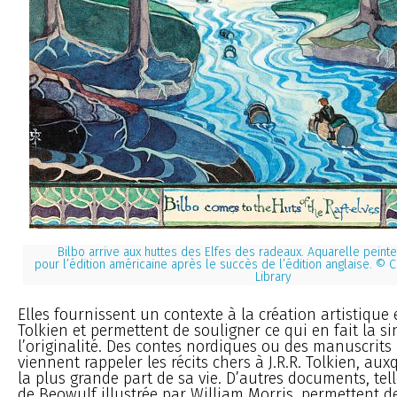
Bilbo arrive aux huttes des Elfes des radeaux. Aquarelle peinte 
pour l’édition américaine après le succès de l’édition anglaise. © C
Library
Elles fournissent un contexte à la création artistique e
Tolkien et permettent de souligner ce qui en fait la si
l’originalité. Des contes nordiques ou des manuscrit
viennent rappeler les récits chers à J.R.R. Tolkien, aux
la plus grande part de sa vie. D’autres documents, tel
de Beowulf illustrée par William Morris, permettent 