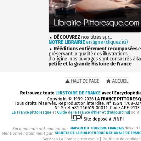
DÉCOUVREZ
nos titres sur...
NOTRE LIBRAIRIE
en ligne (cliquez ici)
Rééditions entièrement recomposées
e
préservant la qualité des illustrations
d'origine, nos ouvrages sont consacrés à
la
petite et la grande Histoire de France
Retrouvez toute
L'HISTOIRE DE FRANCE
avec l'Encyclopédi
Copyright © 1999-2026
LA FRANCE PITTORES
Tous droits réservés. Reproduction interdite. N° ISSN 1768-32
N° Siret 481 246619 00011. Code APE 913E
La France pittoresque
et
Guide de la France d'hier et d'aujourd'hui
sont 
Site déposé à l'INPI
Recommandé notamment par
MAISON DU TOURISME FRANÇAIS
dès 2003
Mentionné notamment par
SIGNETS DE LA BIBLIOTHÈQUE NATIONALE DE FRAN
Services La France pittoresque
|
Politique de confident