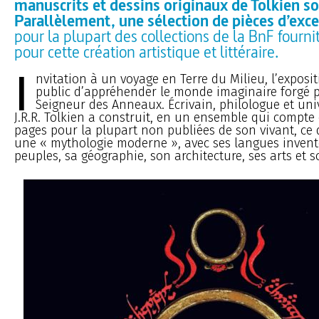
manuscrits et dessins originaux de Tolkien s
Parallèlement, une sélection de pièces d’exc
pour la plupart des collections de la BnF fourni
pour cette création artistique et littéraire.
I
nvitation à un voyage en Terre du Milieu, l’exposi
public d’appréhender le monde imaginaire forgé p
Seigneur des Anneaux. Écrivain, philologue et univ
J.R.R. Tolkien a construit, en un ensemble qui compte 
pages pour la plupart non publiées de son vivant, ce 
une « mythologie moderne », avec ses langues inventé
peuples, sa géographie, son architecture, ses arts et s