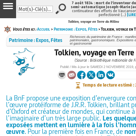
7 août 1834 : mort de l'inventeur du
semi-automatique Joseph-Marie Ja
continuateur des efforts de Vaucanson
perfectionné (…)
[LIRE
Tolkien, voyage en Terre du Milieu
Vous êtes ici :
Accueil
>
Patrimoine : Expos, Fêtes
> Tolkien, voyage en 
Richesses du patrimoine de France : manifest
Patrimoine : Expos, Fêtes
patrimoniales, gastronomiques. Expositions et
et gastronomie
Tolkien, voyage en Terre
(Source : Bibliothèque nationale de F
Publié / Mis à jour le
SAMEDI
2 NOVEMBRE 2019
,
Temps de lecture estimé :
La BnF propose une exposition d’envergure con
l’œuvre protéiforme de J.R.R. Tolkien, brillant 
d’Oxford et créateur de mondes, qui continue à
l’imaginaire d’un très large public.
Les quelqu
exposées mettent en lumière à la fois l’hom
œuvre
. Pour la première fois en France, de
nom