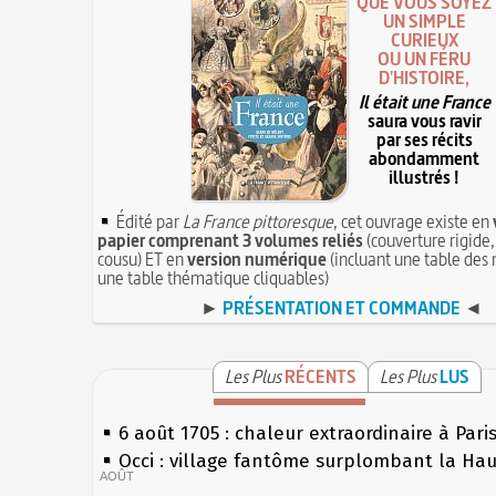
QUE VOUS SOYEZ
UN SIMPLE
CURIEUX
OU UN FÉRU
D'HISTOIRE,
Il était une France
saura vous ravir
par ses récits
abondamment
illustrés !
Édité par
La France pittoresque
, cet ouvrage existe en
papier comprenant 3 volumes reliés
(couverture rigide,
cousu) ET en
version numérique
(incluant une table des 
une table thématique cliquables)
►
PRÉSENTATION ET COMMANDE
◄
Les Plus
RÉCENTS
Les Plus
LUS
6 août 1705 : chaleur extraordinaire à Pari
Occi : village fantôme surplombant la Ha
AOÛT