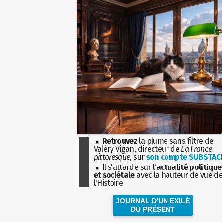
Retrouvez
la plume sans filtre de
Valéry Vigan, directeur de
La France
pittoresque
, sur
son compte SUBSTAC
Il s'attarde sur l'
actualité politique
et sociétale
avec la hauteur de vue d
l'Histoire
JOURNAL D'UN EXILÉ
DU PRÉSENT