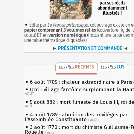
par ses récits
abondamment
illustrés !
Édité par
La France pittoresque
, cet ouvrage existe en
v
papier comprenant 3 volumes reliés
(couverture rigide, 
cousu) ET en
version numérique
(incluant une table des m
une table thématique cliquables)
►
PRÉSENTATION ET COMMANDE
◄
Les Plus
RÉCENTS
Les Plus
LUS
6 août 1705 : chaleur extraordinaire à Paris
Occi : village fantôme surplombant la Hau
AOÛT
5 août 882 : mort funeste de Louis III, roi d
AOÛT
4 août 1789 : abolition des privilèges par
l'Assemblée Constituante
4 AOÛT
3 août 1770 : mort du chimiste Guillaume-F
Rouelle
3 AOÛT