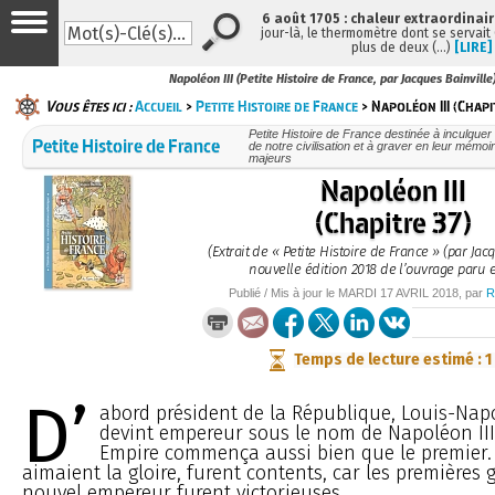
6 août 1705 : chaleur extraordinair
jour-là, le thermomètre dont se servait
plus de deux (…)
[LIRE]
Napoléon III (Petite Histoire de France, par Jacques Bainville
Vous êtes ici :
Accueil
>
Petite Histoire de France
> Napoléon III (Chapi
Petite Histoire de France destinée à inculquer
Petite Histoire de France
de notre civilisation et à graver en leur mém
majeurs
Napoléon III
(Chapitre 37)
(Extrait de « Petite Histoire de France » (par Jacq
nouvelle édition 2018 de l’ouvrage paru 
Publié / Mis à jour le
MARDI
17 AVRIL 2018
, par
R
Temps de lecture estimé : 1
D’
abord président de la République, Louis-Na
devint empereur sous le nom de Napoléon III.
Empire commença aussi bien que le premier. 
aimaient la gloire, furent contents, car les premières 
nouvel empereur furent victorieuses.