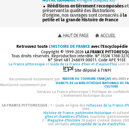
Rééditions entièrement recomposées
et
préservant la qualité des illustrations
d'origine, nos ouvrages sont consacrés à
la
petite et la grande Histoire de France
Retrouvez toute
L'HISTOIRE DE FRANCE
avec l'Encyclopédie
Copyright © 1999-2026
LA FRANCE PITTORESQ
Tous droits réservés. Reproduction interdite. N° ISSN 1768-327
N° Siret 481 246619 00011. Code APE 913E
La France pittoresque
et
Guide de la France d'hier et d'aujourd'hui
sont d
Site déposé à l'INPI
Recommandé notamment par
MAISON DU TOURISME FRANÇAIS
dès 2003 e
SIGNETS DE LA BIBLIOTHÈQUE NATIONALE DE F
Mentionné notamment par
CULTURE
Services La France pittoresque
|
Politique de confidenti
L'événement historique du jour
LA FRANCE PITTORESQUE :
1 - Guide en ligne des
richesses de la France d'h
1999 :
Histoire de France, patrimoine historique
et culturel
gîtes et chambres d'hôtes
, tourisme, gastronomie
2 -
Magazine d'histoire
36 pages couleur depuis 200
une véritable
encyclopédie de la vie d'autrefois