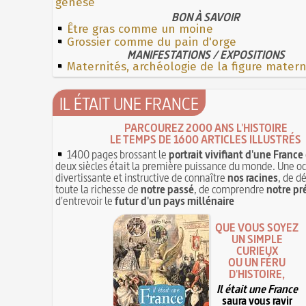
genèse
BON À SAVOIR
Être gras comme un moine
Grossier comme du pain d'orge
MANIFESTATIONS / EXPOSITIONS
Maternités, archéologie de la figure mater
IL ÉTAIT UNE FRANCE
PARCOUREZ 2000 ANS L'HISTOIRE
LE TEMPS DE 1600 ARTICLES ILLUSTRÉS
1400 pages brossant le
portrait vivifiant d'une France
deux siècles était la première puissance du monde. Une o
divertissante et instructive de connaître
nos racines
, de d
toute la richesse de
notre passé
, de comprendre
notre pr
d'entrevoir le
futur d'un pays millénaire
QUE VOUS SOYEZ
UN SIMPLE
CURIEUX
OU UN FÉRU
D'HISTOIRE,
Il était une France
saura vous ravir