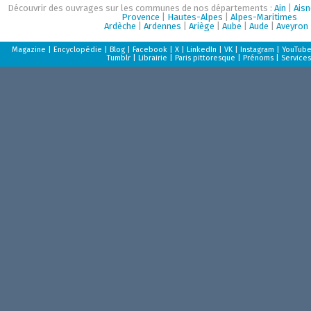
Découvrir des ouvrages sur les communes de nos départements :
Ain
|
Aisn
Provence
|
Hautes-Alpes
|
Alpes-Maritimes
Ardèche
|
Ardennes
|
Ariège
|
Aube
|
Aude
|
Aveyron
Magazine
|
Encyclopédie
|
Blog
|
Facebook
|
X
|
LinkedIn
|
VK
|
Instagram
|
YouTub
Tumblr
|
Librairie
|
Paris pittoresque
|
Prénoms
|
Services