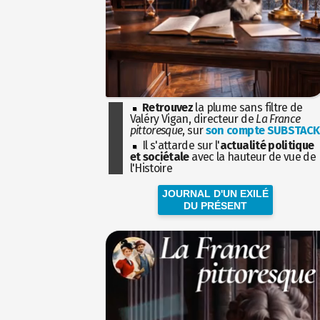
Retrouvez
la plume sans filtre de
Valéry Vigan, directeur de
La France
pittoresque
, sur
son compte SUBSTACK
Il s'attarde sur l'
actualité politique
et sociétale
avec la hauteur de vue de
l'Histoire
JOURNAL D'UN EXILÉ
DU PRÉSENT