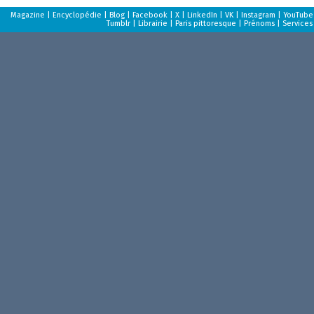
Magazine
|
Encyclopédie
|
Blog
|
Facebook
|
X
|
LinkedIn
|
VK
|
Instagram
|
YouTube
Tumblr
|
Librairie
|
Paris pittoresque
|
Prénoms
|
Services