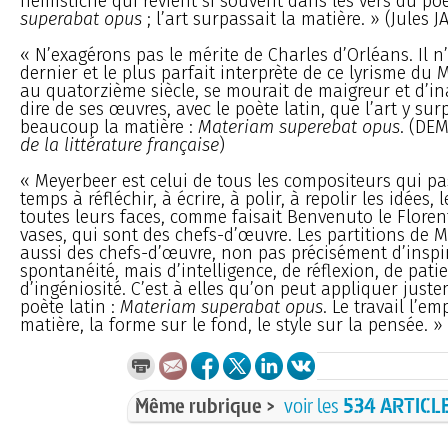
hémistiche qui revient si souvent dans les vers du po
superabat opus
; l’art surpassait la matière. » (Jules J
« N’exagérons pas le mérite de Charles d’Orléans. Il n’
dernier et le plus parfait interprète de ce lyrisme du
au quatorzième siècle, se mourait de maigreur et d’in
dire de ses œuvres, avec le poète latin, que l’art y su
beaucoup la matière :
Materiam superebat opus
. (DE
de la littérature française
)
« Meyerbeer est celui de tous les compositeurs qui pa
temps à réfléchir, à écrire, à polir, à repolir les idées, 
toutes leurs faces, comme faisait Benvenuto le Floren
vases, qui sont des chefs-d’œuvre. Les partitions de 
aussi des chefs-d’œuvre, non pas précisément d’inspi
spontanéité, mais d’intelligence, de réflexion, de pati
d’ingéniosité. C’est à elles qu’on peut appliquer just
poète latin :
Materiam superabat opus
. Le travail l’em
matière, la forme sur le fond, le style sur la pensée. 
Même rubrique >
voir les
534 ARTICL