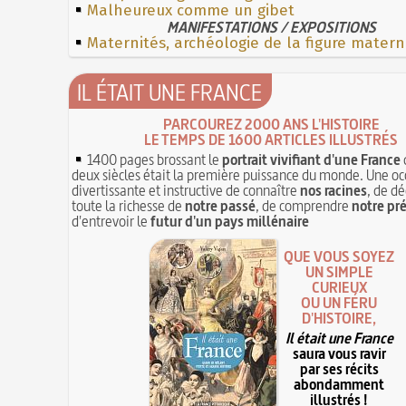
Malheureux comme un gibet
MANIFESTATIONS / EXPOSITIONS
Maternités, archéologie de la figure matern
IL ÉTAIT UNE FRANCE
PARCOUREZ 2000 ANS L'HISTOIRE
LE TEMPS DE 1600 ARTICLES ILLUSTRÉS
1400 pages brossant le
portrait vivifiant d'une France
deux siècles était la première puissance du monde. Une oc
divertissante et instructive de connaître
nos racines
, de dé
toute la richesse de
notre passé
, de comprendre
notre pr
d'entrevoir le
futur d'un pays millénaire
QUE VOUS SOYEZ
UN SIMPLE
CURIEUX
OU UN FÉRU
D'HISTOIRE,
Il était une France
saura vous ravir
par ses récits
abondamment
illustrés !