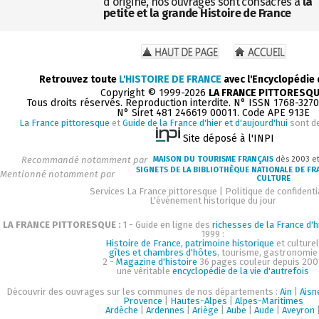
d'origine, nos ouvrages sont consacrés à
la
petite et la grande Histoire de France
Retrouvez toute
L'HISTOIRE DE FRANCE
avec l'Encyclopédie
Copyright © 1999-2026
LA FRANCE PITTORESQ
Tous droits réservés. Reproduction interdite. N° ISSN 1768-327
N° Siret 481 246619 00011. Code APE 913E
La France pittoresque
et
Guide de la France d'hier et d'aujourd'hui
sont d
Site déposé à l'INPI
Recommandé notamment par
MAISON DU TOURISME FRANÇAIS
dès 2003 e
SIGNETS DE LA BIBLIOTHÈQUE NATIONALE DE FR
Mentionné notamment par
CULTURE
Services La France pittoresque
|
Politique de confidenti
L'événement historique du jour
LA FRANCE PITTORESQUE :
1 - Guide en ligne des
richesses de la France d'h
1999 :
Histoire de France, patrimoine historique
et culturel
gîtes et chambres d'hôtes
, tourisme, gastronomie
2 -
Magazine d'histoire
36 pages couleur depuis 200
une véritable
encyclopédie de la vie d'autrefois
Découvrir des ouvrages sur les communes de nos départements :
Ain
|
Aisn
Provence
|
Hautes-Alpes
|
Alpes-Maritimes
Ardèche
|
Ardennes
|
Ariège
|
Aube
|
Aude
|
Aveyron