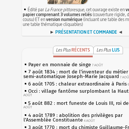
Édité par
La France pittoresque
, cet ouvrage existe en
v
papier comprenant 3 volumes reliés
(couverture rigide, d
cousu) ET en
version numérique
(incluant une table des m
une table thématique cliquables)
►
PRÉSENTATION ET COMMANDE
◄
Les Plus
RÉCENTS
Les Plus
LUS
Payer en monnaie de singe
7 AOÛT
7 août 1834 : mort de l'inventeur du métier 
semi-automatique Joseph-Marie Jacquard
7 AO
6 août 1705 : chaleur extraordinaire à Paris
Occi : village fantôme surplombant la Hau
AOÛT
5 août 882 : mort funeste de Louis III, roi d
AOÛT
4 août 1789 : abolition des privilèges par
l'Assemblée Constituante
4 AOÛT
3 août 1770 : mort du chimiste Guillaume-F