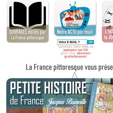
Saisissez votre mail, et
appuyez sur OK
pour vous
abonner
gratuitement