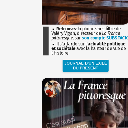
Retrouvez
la plume sans filtre de
Valéry Vigan, directeur de
La France
pittoresque
, sur
son compte SUBSTACK
Il s'attarde sur l'
actualité politique
et sociétale
avec la hauteur de vue de
l'Histoire
JOURNAL D'UN EXILÉ
DU PRÉSENT