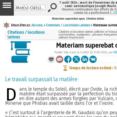
7 août 1834 : mort de l'inventeur du 
semi-automatique Joseph-Marie
Heureux continuateur des efforts de V
comme lui a perfectionné (…)
Materiam superebat opus. Citation latine
Vous êtes ici :
Accueil
>
Citations / locutions latines
> Materiam super
Citations / locutions
Citations et locutions latines utilisées en frança
commentées, expliquées ; phrases françaises
latines
utilisant l’expression.
Materiam superebat 
Publié / Mis à jour le
LUNDI
20 JUIN 2016
, par
R
Temps de lecture estimé : 1
Le travail surpassait la matière
D
ans le temple du Soleil, décrit par Ovide, la ric
matière était surpassée par la perfection du tr
en dire autant des armes forgées par Vulcain, 
Minerve que Phidias avait taillée dans l’or et l’ivoire.
« C’est surtout à l’argenterie de M. Gaudais qu’on peu