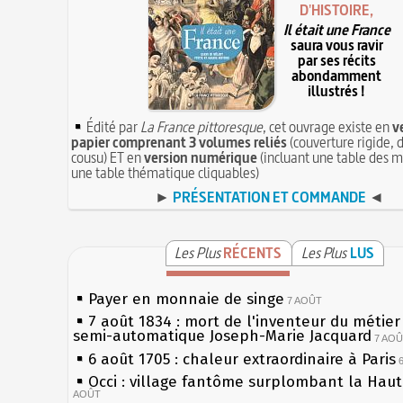
D'HISTOIRE,
Il était une France
saura vous ravir
par ses récits
abondamment
illustrés !
Édité par
La France pittoresque
, cet ouvrage existe en
v
papier comprenant 3 volumes reliés
(couverture rigide, d
cousu) ET en
version numérique
(incluant une table des m
une table thématique cliquables)
►
PRÉSENTATION ET COMMANDE
◄
Les Plus
RÉCENTS
Les Plus
LUS
Payer en monnaie de singe
7 AOÛT
7 août 1834 : mort de l'inventeur du métier 
semi-automatique Joseph-Marie Jacquard
7 AO
6 août 1705 : chaleur extraordinaire à Paris
Occi : village fantôme surplombant la Hau
AOÛT