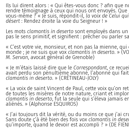
Ils lui dirent alors : « Qui êtes-vous donc ? afin que 
rendre témoignage à ceux qui nous ont envoyés. Que 
vous-même ? « Je suis, répondit-il,
la voix de Celui qui
désert
: Rendez droite la voie du Seigneur ! »
Les mots
clamantis in deserto
sont employés dans un 
pas le sens primitif, et signifient : prêcher ou parler s
« C’est votre vie, monsieur, et non pas la mienne, qui 
monde ; je ne suis que vox
clamantis in deserto
. » (V
M. Servan
, avocat général de Grenoble)
« Je m’étais laissé dire que le
Correspondant
, ce recue
avait perdu son pénultième abonné, l’abonné qui fait
clamantis in deserto
. » (CRÉTINEAU-JOLY)
« La voix de saint Vincent de Paul, cette voix qu’on r
de toutes les misères de notre nature, criant et implo
clamantis in deserto
, fut la seule qui s’éleva jamais 
aliénés. » (Alphonse ESQUIROS)
« J’ai toujours dit la vérité, ou du moins ce que j’ai cru
Sans doute ç’à été bien des fois
vox clamantis in dese
qu’importe, quand le devoir est accompli ? » (DE FIE