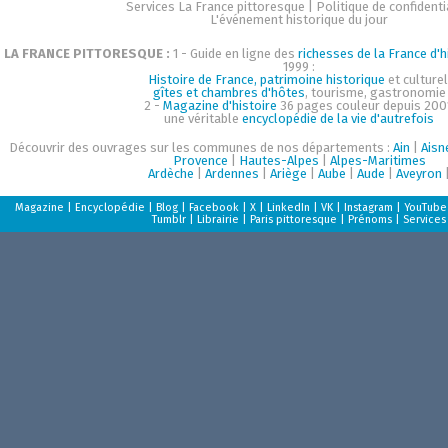
Services La France pittoresque
|
Politique de confidenti
L'événement historique du jour
LA FRANCE PITTORESQUE :
1 - Guide en ligne des
richesses de la France d'h
1999 :
Histoire de France, patrimoine historique
et culturel
gîtes et chambres d'hôtes
, tourisme, gastronomie
2 -
Magazine d'histoire
36 pages couleur depuis 200
une véritable
encyclopédie de la vie d'autrefois
Découvrir des ouvrages sur les communes de nos départements :
Ain
|
Aisn
Provence
|
Hautes-Alpes
|
Alpes-Maritimes
Ardèche
|
Ardennes
|
Ariège
|
Aube
|
Aude
|
Aveyron
Magazine
|
Encyclopédie
|
Blog
|
Facebook
|
X
|
LinkedIn
|
VK
|
Instagram
|
YouTube
Tumblr
|
Librairie
|
Paris pittoresque
|
Prénoms
|
Services