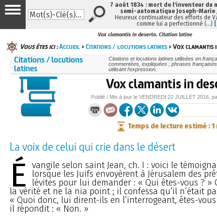
7 août 1834 : mort de l'inventeur du 
semi-automatique Joseph-Marie
Heureux continuateur des efforts de V
comme lui a perfectionné (…)
Vox clamantis in deserto. Citation latine
Vous êtes ici :
Accueil
>
Citations / locutions latines
> Vox clamantis 
Citations / locutions
Citations et locutions latines utilisées en frança
commentées, expliquées ; phrases françaises
latines
utilisant l’expression.
Vox clamantis in des
Publié / Mis à jour le
VENDREDI
22 JUILLET 2016
, p
Temps de lecture estimé : 1
La voix de celui qui crie dans le désert
É
vangile selon saint Jean, ch. I : voici le témoign
lorsque les Juifs envoyèrent à Jérusalem des prê
lévites pour lui demander : « Qui êtes-vous ? » 
la vérité et ne la nia point ; il confessa qu’il n’était pa
« Quoi donc, lui dirent-ils en l’interrogeant, êtes-vou
il répondit : « Non. »