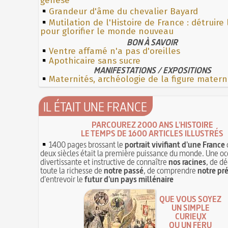
genèse
Grandeur d'âme du chevalier Bayard
Mutilation de l'Histoire de France : détruire
pour glorifier le monde nouveau
BON À SAVOIR
Ventre affamé n'a pas d'oreilles
Apothicaire sans sucre
MANIFESTATIONS / EXPOSITIONS
Maternités, archéologie de la figure matern
IL ÉTAIT UNE FRANCE
PARCOUREZ 2000 ANS L'HISTOIRE
LE TEMPS DE 1600 ARTICLES ILLUSTRÉS
1400 pages brossant le
portrait vivifiant d'une France
deux siècles était la première puissance du monde. Une oc
divertissante et instructive de connaître
nos racines
, de dé
toute la richesse de
notre passé
, de comprendre
notre pr
d'entrevoir le
futur d'un pays millénaire
QUE VOUS SOYEZ
UN SIMPLE
CURIEUX
OU UN FÉRU