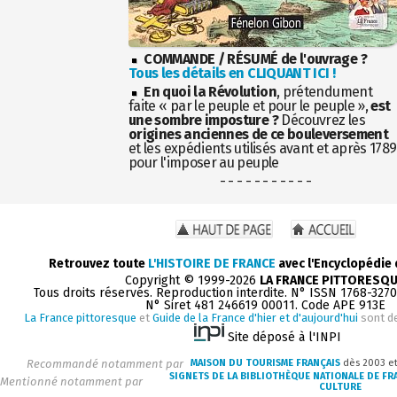
COMMANDE / RÉSUMÉ de l'ouvrage ?
Tous les détails en CLIQUANT ICI !
En quoi la Révolution
, prétendument
faite « par le peuple et pour le peuple »,
est
une sombre imposture ?
Découvrez les
origines anciennes de ce bouleversement
et les expédients utilisés avant et après 1789
pour l'imposer au peuple
- - - - - - - - - - -
Retrouvez toute
L'HISTOIRE DE FRANCE
avec l'Encyclopédie
Copyright © 1999-2026
LA FRANCE PITTORESQ
Tous droits réservés. Reproduction interdite. N° ISSN 1768-327
N° Siret 481 246619 00011. Code APE 913E
La France pittoresque
et
Guide de la France d'hier et d'aujourd'hui
sont d
Site déposé à l'INPI
Recommandé notamment par
MAISON DU TOURISME FRANÇAIS
dès 2003 e
SIGNETS DE LA BIBLIOTHÈQUE NATIONALE DE FR
Mentionné notamment par
CULTURE