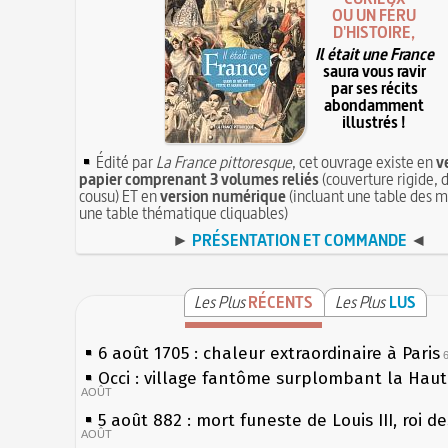
OU UN FÉRU
D'HISTOIRE,
Il était une France
saura vous ravir
par ses récits
abondamment
illustrés !
Édité par
La France pittoresque
, cet ouvrage existe en
v
papier comprenant 3 volumes reliés
(couverture rigide, d
cousu) ET en
version numérique
(incluant une table des m
une table thématique cliquables)
►
PRÉSENTATION ET COMMANDE
◄
Les Plus
RÉCENTS
Les Plus
LUS
6 août 1705 : chaleur extraordinaire à Paris
Occi : village fantôme surplombant la Hau
AOÛT
5 août 882 : mort funeste de Louis III, roi d
AOÛT