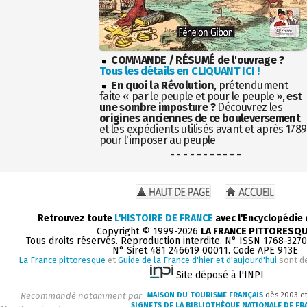
COMMANDE / RÉSUMÉ de l'ouvrage ?
Tous les détails en CLIQUANT ICI !
En quoi la Révolution
, prétendument
faite « par le peuple et pour le peuple »,
est
une sombre imposture ?
Découvrez les
origines anciennes de ce bouleversement
et les expédients utilisés avant et après 1789
pour l'imposer au peuple
- - - - - - - - - - -
Retrouvez toute
L'HISTOIRE DE FRANCE
avec l'Encyclopédie
Copyright © 1999-2026
LA FRANCE PITTORESQ
Tous droits réservés. Reproduction interdite. N° ISSN 1768-327
N° Siret 481 246619 00011. Code APE 913E
La France pittoresque
et
Guide de la France d'hier et d'aujourd'hui
sont d
Site déposé à l'INPI
Recommandé notamment par
MAISON DU TOURISME FRANÇAIS
dès 2003 e
SIGNETS DE LA BIBLIOTHÈQUE NATIONALE DE FR