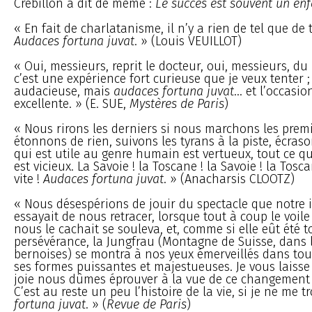
Crébillon a dit de même :
Le succès est souvent un enf
« En fait de charlatanisme, il n’y a rien de tel que de 
Audaces fortuna juvat
. » (Louis VEUILLOT)
« Oui, messieurs, reprit le docteur, oui, messieurs, du
c’est une expérience fort curieuse que je veux tenter ; 
audacieuse, mais
audaces fortuna juvat
... et l’occasio
excellente. » (E. SUE,
Mystères de Paris
)
« Nous rirons les derniers si nous marchons les prem
étonnons de rien, suivons les tyrans à la piste, écraso
qui est utile au genre humain est vertueux, tout ce qui
est vicieux. La Savoie ! la Toscane ! la Savoie ! la Toscan
vite !
Audaces fortuna juvat
. » (Anacharsis CLOOTZ)
« Nous désespérions de jouir du spectacle que notre
essayait de nous retracer, lorsque tout à coup le voil
nous le cachait se souleva, et, comme si elle eût été 
persévérance, la Jungfrau (Montagne de Suisse, dans 
bernoises) se montra à nos yeux émerveillés dans tou
ses formes puissantes et majestueuses. Je vous laisse
joie nous dûmes éprouver à la vue de ce changement 
C’est au reste un peu l’histoire de la vie, si je ne me 
fortuna juvat
. » (
Revue de Paris
)