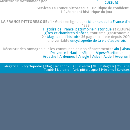
Mentionné notamment par
CULTURE
Services La France pittoresque
|
Politique de confidenti
L'événement historique du jour
LA FRANCE PITTORESQUE :
1 - Guide en ligne des
richesses de la France d'h
1999 :
Histoire de France, patrimoine historique
et culturel
gîtes et chambres d'hôtes
, tourisme, gastronomie
2 -
Magazine d'histoire
36 pages couleur depuis 200
une véritable
encyclopédie de la vie d'autrefois
Découvrir des ouvrages sur les communes de nos départements :
Ain
|
Aisn
Provence
|
Hautes-Alpes
|
Alpes-Maritimes
Ardèche
|
Ardennes
|
Ariège
|
Aube
|
Aude
|
Aveyron
Magazine
|
Encyclopédie
|
Blog
|
Facebook
|
X
|
LinkedIn
|
VK
|
Instagram
|
YouTube
Tumblr
|
Librairie
|
Paris pittoresque
|
Prénoms
|
Services