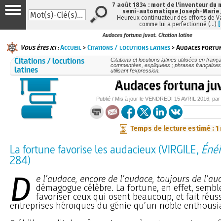
7 août 1834 : mort de l'inventeur du 
semi-automatique Joseph-Marie
Heureux continuateur des efforts de V
comme lui a perfectionné (…)
Audaces fortuna juvat. Citation latine
Vous êtes ici :
Accueil
>
Citations / locutions latines
> Audaces fortun
Citations / locutions
Citations et locutions latines utilisées en frança
commentées, expliquées ; phrases françaises
latines
utilisant l’expression.
Audaces fortuna ju
Publié / Mis à jour le
VENDREDI
15 AVRIL 2016
, pa
Temps de lecture estimé : 1
La fortune favorise les audacieux (VIRGILE,
Éné
284)
D
e l’audace, encore de l’audace, toujours de l’au
démagogue célèbre. La fortune, en effet, semble
favoriser ceux qui osent beaucoup, et fait réuss
entreprises héroïques du génie qu’un noble enthous