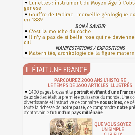
Lunettes : instrument du Moyen Âge à l'ob
genèse
Gouffre de Padirac : merveille géologique e
en 1889
BON À SAVOIR
C'est la mouche du coche
Il n'y a pas de si belle rose qui ne devienne
cul
MANIFESTATIONS / EXPOSITIONS
Maternités, archéologie de la figure matern
IL ÉTAIT UNE FRANCE
PARCOUREZ 2000 ANS L'HISTOIRE
LE TEMPS DE 1600 ARTICLES ILLUSTRÉS
1400 pages brossant le
portrait vivifiant d'une France
deux siècles était la première puissance du monde. Une oc
divertissante et instructive de connaître
nos racines
, de dé
toute la richesse de
notre passé
, de comprendre
notre pr
d'entrevoir le
futur d'un pays millénaire
QUE VOUS SOYEZ
UN SIMPLE
CURIEUX