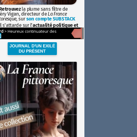
Retrouvez
la plume sans filtre de
éry Vigan, directeur de
La France
toresque
, sur
son compte SUBSTACK
l s'attarde sur l'
actualité politique et
ciétale
avec la hauteur de vue de
istoire
JOURNAL D'UN EXILÉ
DU PRÉSENT