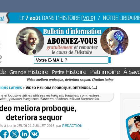
7 août
DANS L'HISTOIRE
/ NOTRE LIBRAIRI
LE
[VOIR]
de
Histoire
Histoire
Patrimoine
À Savo
Grande
Petite
Video meliora proboque, deteriora sequor. Citation latine
ions latines
> Video meliora proboque, deteriora (…)
ons et locutions latines utilisées en français, traduites, commentées,
uées ; phrases françaises d’auteurs célèbres utilisant l’expression.
deo meliora proboque,
deteriora sequor
is à jour le
JEUDI
21 JUILLET 2016
, par
REDACTION