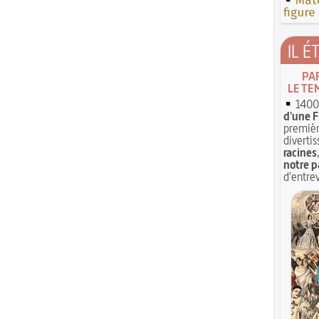
Mate
figure
IL É
PA
LE TE
1400 
d'une F
premièr
divertis
racines
notre p
d'entrev