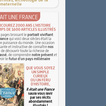
rnités, archéologie de la
 maternelle
TAIT UNE FRANCE
RCOUREZ 2000 ANS L'HISTOIRE
MPS DE 1600 ARTICLES ILLUSTRÉS
pages brossant le
portrait vivifiant
rance
qui voici deux siècles était la
e puissance du monde. Une occasion
sante et instructive de connaître
nos
, de découvrir toute la richesse de
assé
, de comprendre
notre présent
et
oir le
futur d'un pays millénaire
QUE VOUS SOYEZ
UN SIMPLE
CURIEUX
OU UN FÉRU
D'HISTOIRE,
Il était une France
saura vous ravir
par ses récits
abondamment
illustrés !