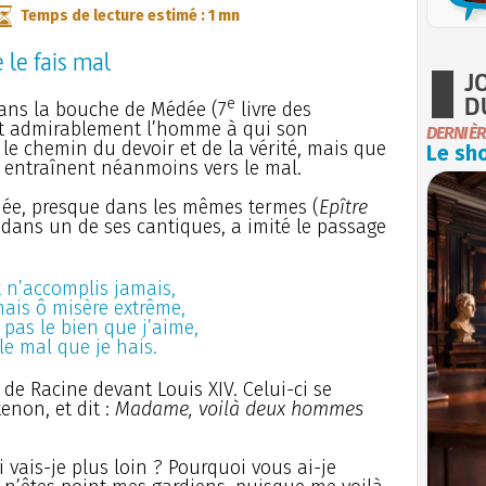
Temps de lecture estimé : 1 mn
e le fais mal
J
D
e
dans la bouche de Médée (7
livre des
nt admirablement l’homme à qui son
DERNIÈR
 le chemin du devoir et de la vérité, mais que
Le sho
ir entraînent néanmoins vers le mal.
dée, presque dans les mêmes termes (
Epître
e, dans un de ses cantiques, a imité le passage
t n’accomplis jamais,
mais ô misère extrême,
s pas le bien que j’aime,
 le mal que je hais.
de Racine devant Louis XIV. Celui-ci se
non, et dit :
Madame, voilà deux hommes
 vais-je plus loin ? Pourquoi vous ai-je