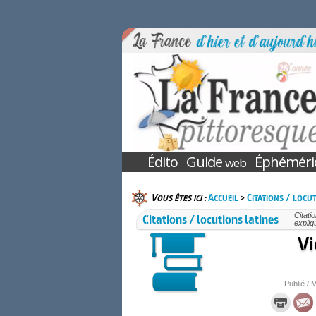
Édito
Guide
Éphéméri
web
Vous êtes ici :
Accueil
>
Citations / locut
Citations / locutions latines
Citati
expliq
Vi
Publié / M