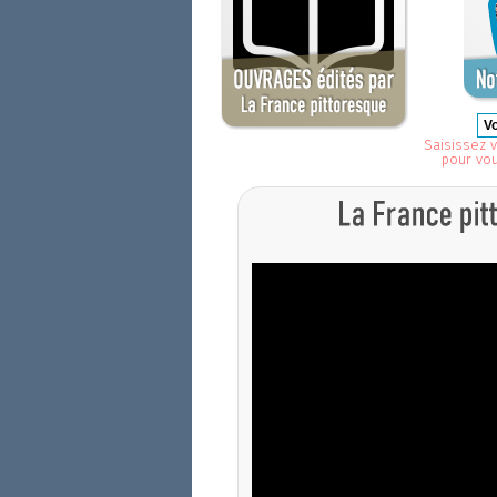
Saisissez v
pour vo