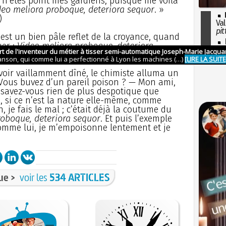
 n’êtes point mes gardiens, puisque me voilà
deo meliora proboque, deteriora sequor
. »
)
Val
pit
st un bien pâle reflet de la croyance, quand
I
uer :
Video meliora proboque, deteriora
so
l'H
voir vaillamment dîné, le chimiste alluma un
 — Vous buvez d’un pareil poison ? — Mon ami,
, savez-vous rien de plus despotique que
e, si ce n’est la nature elle-même, comme
n, je fais le mal ; c’était déjà la coutume du
roboque, deteriora sequor
. Et puis l’exemple
 Comme lui, je m’empoisonne lentement et je
ue >
voir les
534 ARTICLES