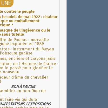
A UNE
ite contre le peuple
 le soleil de mai 1922 : chaleur
rique ou emballement
tique ?
asque de l'ingérence ou le
 sous tutelle
fre de Padirac : merveille
gique explorée en 1889
ettes : instrument du Moyen
l'obscure genèse
es, encriers et crayons jadis
lation de l'Histoire de France :
re le passé pour glorifier le
 nouveau
ndeur d'âme du chevalier
d
BON À SAVOIR
sembler au bon Dieu de
u
aut faire vie qui dure
NIFESTATIONS / EXPOSITIONS