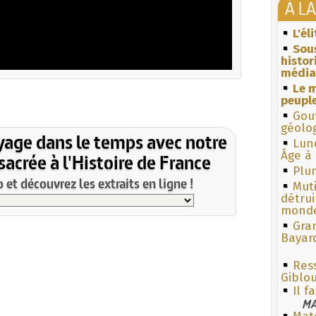
À L
L'él
Sous
histo
média
Le m
peuple
Gouf
géolo
yage dans le temps avec notre
Lun
Âge à 
acrée à l'Histoire de France
Plum
et découvrez les extraits en ligne !
Muti
détrui
monde
Gra
Bayar
Res
Giblo
Il f
MA