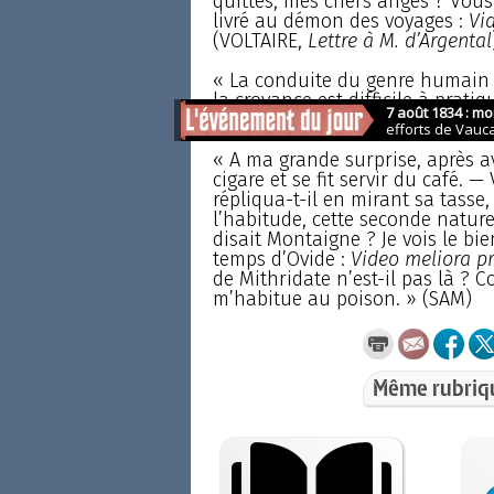
quittés, mes chers anges ? Vous
livré au démon des voyages :
Vi
(VOLTAIRE,
Lettre à M. d’Argental
« La conduite du genre humain e
la croyance est difficile à pratiq
sequor
. » (Victor COUSIN)
« A ma grande surprise, après a
cigare et se fit servir du café.
répliqua-t-il en mirant sa tasse
l’habitude, cette seconde natur
disait Montaigne ? Je vois le bie
temps d’Ovide :
Video meliora p
de Mithridate n’est-il pas là ?
m’habitue au poison. » (SAM)
Même rubriq