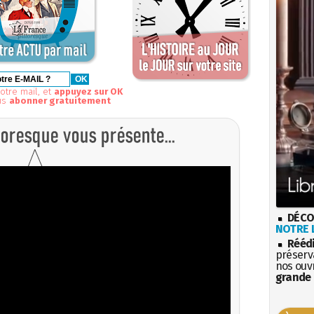
otre mail, et
appuyez sur OK
us
abonner gratuitement
DÉCO
NOTRE L
Rééd
préserva
nos ouv
grande 