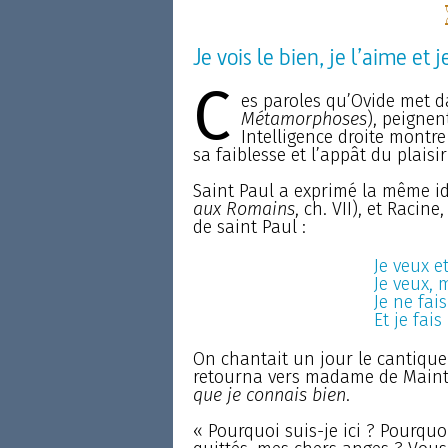
Je vois le bien, je l’aime et j
C
es paroles qu’Ovide met 
Métamorphoses
), peigne
Intelligence droite montre
sa faiblesse et l’appât du plais
Saint Paul a exprimé la même i
aux Romains
, ch. VII), et Racin
de saint Paul :
Je veux e
Je veux, 
Je ne fai
Et je fais
On chantait un jour le cantique 
retourna vers madame de Mainte
que je connais bien
.
« Pourquoi suis-je ici ? Pourquoi