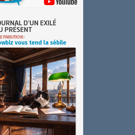
OURNAL D'UN EXILÉ
U PRÉSENT
E PARUTION :
wbiz vous tend la sébile