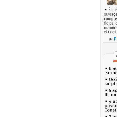
Édité
ouvrage
compren
rigide, 
numéri
et une 
►
P
6 a
extrao
Occi
surpl
5 a
III, r
4 a
privi
Const
3 a