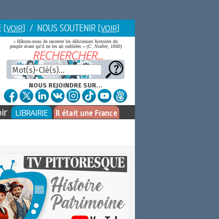
E
/ NOUS SOUTENIR
[VOIR]
[VOIR]
« Hâtons-nous de raconter les délicieuses histoires du
peuple avant qu'il ne les ait oubliées »
(C. Nodier, 1840)
NOUS REJOINDRE SUR...
ir
LIBRAIRIE
Il était une France