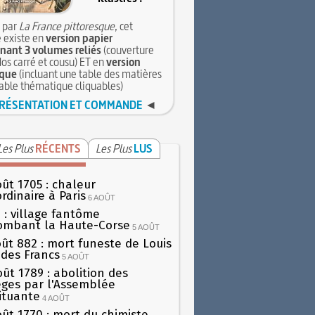
 par
La France pittoresque
, cet
 existe en
version papier
ant 3 volumes reliés
(couverture
dos carré et cousu) ET en
version
que
(incluant une table des matières
table thématique cliquables)
RÉSENTATION ET COMMANDE
◄
Les Plus
RÉCENTS
Les Plus
LUS
oût 1705 : chaleur
rdinaire à Paris
6 AOÛT
 : village fantôme
ombant la Haute-Corse
5 AOÛT
oût 882 : mort funeste de Louis
oi des Francs
5 AOÛT
oût 1789 : abolition des
lèges par l'Assemblée
ituante
4 AOÛT
oût 1770 : mort du chimiste