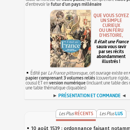
d'entrevoir le
futur d'un pays millénaire
QUE VOUS SOYEZ
UN SIMPLE
CURIEUX
OU UN FÉRU
D'HISTOIRE,
Il était une France
saura vous ravir
par ses récits
abondamment
illustrés !
Édité par
La France pittoresque
, cet ouvrage existe en
papier comprenant 3 volumes reliés
(couverture rigide,
cousu) ET en
version numérique
(incluant une table des 
une table thématique cliquables)
►
PRÉSENTATION ET COMMANDE
◄
Les Plus
RÉCENTS
Les Plus
LUS
10 août 1539 : ordonnance faisant notam