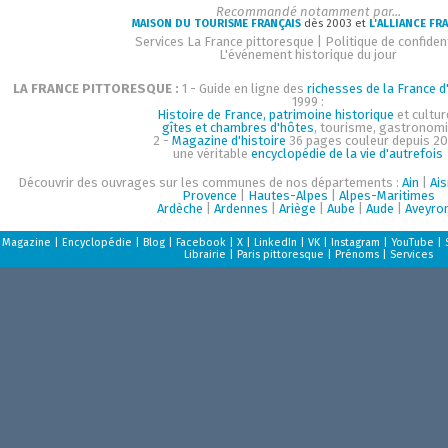
Recommandé notamment par...
MAISON DU TOURISME FRANÇAIS
dès 2003 et
L'ALLIANCE FR
Services La France pittoresque
|
Politique de confident
L'événement historique du jour
LA FRANCE PITTORESQUE :
1 - Guide en ligne des
richesses de la France d'
1999 :
Histoire de France, patrimoine historique
et cultur
gîtes et chambres d'hôtes
, tourisme, gastronom
2 -
Magazine d'histoire
36 pages couleur depuis 20
une véritable
encyclopédie de la vie d'autrefois
Découvrir des ouvrages sur les communes de nos départements :
Ain
|
Ai
Provence
|
Hautes-Alpes
|
Alpes-Maritimes
Ardèche
|
Ardennes
|
Ariège
|
Aube
|
Aude
|
Aveyro
Magazine
|
Encyclopédie
|
Blog
|
Facebook
|
X
|
LinkedIn
|
VK
|
Instagram
|
YouTube
|
Librairie
|
Paris pittoresque
|
Prénoms
|
Services