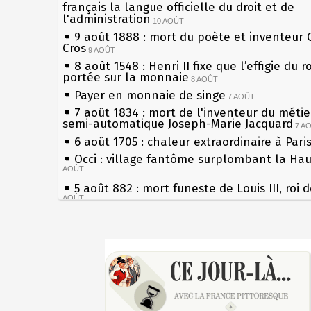
français la langue officielle du droit et de
l'administration
10 AOÛT
9 août 1888 : mort du poète et inventeur 
Cros
9 AOÛT
8 août 1548 : Henri II fixe que l’effigie du r
portée sur la monnaie
8 AOÛT
Payer en monnaie de singe
7 AOÛT
7 août 1834 : mort de l'inventeur du métier
semi-automatique Joseph-Marie Jacquard
7 A
6 août 1705 : chaleur extraordinaire à Pari
Occi : village fantôme surplombant la Ha
AOÛT
5 août 882 : mort funeste de Louis III, roi 
AOÛT
4 août 1789 : abolition des privilèges par
l'Assemblée Constituante
4 AOÛT
Sécheresses (Grandes), étés caniculaires à
3 août 1770 : mort du chimiste Guillaume-
les siècles
Rouelle
3 AOÛT
27 mai 1610 : supplice de François Ravailla
Musée Jean de La Fontaine : réouverture 
du roi Henri IV
rénovation
2 AOÛT
Pierre qui roule n'amasse pas mousse
2 août 1802 : Bonaparte est nommé consul
Qui aime bien châtie bien