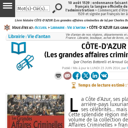
10 août 1539 : ordonnance faisan
français la langue officielle du
l'administration
> Commençant d’être 
1539 et signée par François Ier 
Livre histoire CÔTE-D'AZUR (Les grandes affaires criminelles de la) par Charles B
Vous êtes ici :
Accueil
>
Librairie : Vie d’antan
> CÔTE-D'AZUR (Les gran
Librairie : Vie d’antan
Vie d’antan de nos régions, départements et
France. Librairie, boutique, achat de livres, 
CÔTE-D’AZUR
(Les grandes affaires crimin
(par Charles Bottarelli et Arnaud Go
Publié / Mis à jour le
LUNDI
23 JUIN 2014
, par
Temps de lecture estimé :
L
a Côte d’Azur, ses pl
arrière-pays luxurian
ses célébrités… mais 
Cette splendide région mér
volume de la collection d
Affaires Criminelles » fran