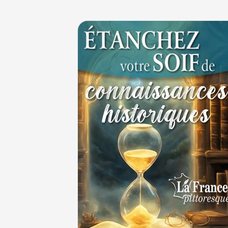
Voir la lune à gauche
3 JUILLET
3 juillet 987 : Hugues Capet est couronné e
des Francs à Noyon
3 JUILLET