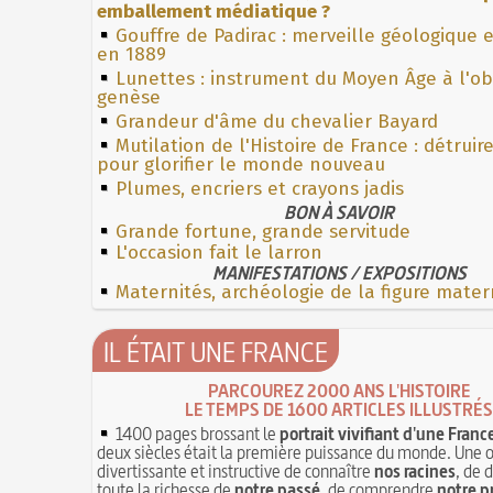
emballement médiatique ?
Gouffre de Padirac : merveille géologique 
en 1889
Lunettes : instrument du Moyen Âge à l'o
genèse
Grandeur d'âme du chevalier Bayard
Mutilation de l'Histoire de France : détruir
pour glorifier le monde nouveau
Plumes, encriers et crayons jadis
BON À SAVOIR
Grande fortune, grande servitude
L'occasion fait le larron
MANIFESTATIONS / EXPOSITIONS
Maternités, archéologie de la figure mater
IL ÉTAIT UNE FRANCE
PARCOUREZ 2000 ANS L'HISTOIRE
LE TEMPS DE 1600 ARTICLES ILLUSTRÉS
1400 pages brossant le
portrait vivifiant d'une Franc
deux siècles était la première puissance du monde. Une 
divertissante et instructive de connaître
nos racines
, de 
toute la richesse de
notre passé
, de comprendre
notre p