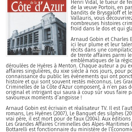
Henri Vidal, le tueur de fe
de la veuve Portois, en pa
bandits de Brysgaloff et l
Vallauris, vous découvrire
nombreuses histoires crim
froid dans le dos et qui gl
Arnaud Gobin et Charles B
ici leur plume et leur tale
récits dans une compilati
de trente affaires parmi le
emblématiques de la régio
déroulées de Hyères à Menton. Chaque auteur a pu 
affaires singulières, du xixe siècle à nos jours, pour p
connaissance du public les événements qui ont ponct
histoire et qui sont souvent restés méconnus. Les Gra
Criminelles de la Côte d’Azur composent, à n’en pas 
original et intrigant qui saura à coup sûr vous faire 
savoureux moments d’angoisse !
Arnaud Gobin est écrivain et réalisateur TV. Il est l’au
romans, Les Hyènes (2007), Le Banquet des silphes (
vrai père, il est mort pour de faux (2004). Aux éditions 
Les Grandes Affaires Criminelles des Alpes-Maritimes 
Bottarelli est fonctionnaire du ministère de l’Économi