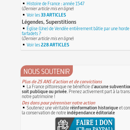
Maternités, archéologie de la figure matern
Histoire de France : année 1547
Hâtez-vous lentement
JUILLET
(
Dernier article mis en ligne
)
Troisième République (1870-1940)
Le masque de l'ingérence ou le peuple sous
Voir les
33 ARTICLES
Vatel, « perdu d'honneur », se suicide lors d
1ER JUILLET
Légendes, Superstitions
donné en 1671 par le prince de Condé à Louis
1er juillet 1903 : début du premier Tour de 
Église (Une) de Vendée entièrement bâtie par une horde
cycliste
1ER JUILLET
farfadets ?
30 juin 1559 : Henri II est mortellement ble
(
Dernier article mis en ligne
)
coup de lance lors d’un tournoi
30 JUIN
Voir les
228 ARTICLES
Thérapeutique alcoolique au Moyen Âge
29 J
NOUS SOUTENIR
Plus de 25 ANS d'action et de convictions
La France pittoresque ne bénéficie d'
aucune subvention
soit publique ou privée
. Prenez activement part à la tran
notre patrimoine !
Des dons pour pérenniser notre action
Soutenez une véritable
réinformation historique
et con
la conservation de notre
indépendance éditoriale