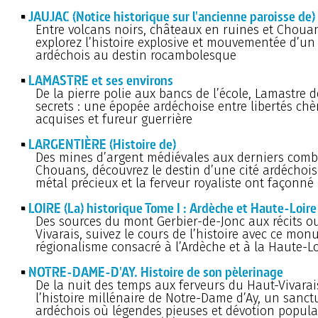
JAUJAC (Notice historique sur l'ancienne paroisse de)
Entre volcans noirs, châteaux en ruines et Chouans
explorez l’histoire explosive et mouvementée d’un
ardéchois au destin rocambolesque
LAMASTRE et ses environs
De la pierre polie aux bancs de l’école, Lamastre d
secrets : une épopée ardéchoise entre libertés ch
acquises et fureur guerrière
LARGENTIÈRE (Histoire de)
Des mines d’argent médiévales aux derniers comb
Chouans, découvrez le destin d’une cité ardéchois
métal précieux et la ferveur royaliste ont façonné l
LOIRE (La) historique Tome I : Ardèche et Haute-Loire
Des sources du mont Gerbier-de-Jonc aux récits o
Vivarais, suivez le cours de l’histoire avec ce mo
régionalisme consacré à l’Ardèche et à la Haute-Lo
NOTRE-DAME-D'AY. Histoire de son pèlerinage
De la nuit des temps aux ferveurs du Haut-Vivarai
l’histoire millénaire de Notre-Dame d’Ay, un sanct
ardéchois où légendes pieuses et dévotion popula