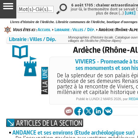
6 août 1705 : chaleur extraordinaire
jour-là, le thermomètre dont se servait 
plus de deux (…)
[LIRE]
Livres d'histoire de l'Ardèche. Librairie communes de l'Ardèche, boutique d'ouvrages 
Vous êtes ici :
Accueil
>
Librairie : Villes / Dép.
> Ardèche (Rhône-Alpe
Librairie : Villes / Dép.
Monographies d’histoire locale. Catalogue ouvrag
villages de l’Ardèche (Rhône-Alpes)
Ardèche (Rhône-Al
VIVIERS - Promenade à tr
ses monuments et son his
De la splendeur de son palais ép
noblesse de ses demeures Renai
partez à la rencontre de Viviers, c
millénaire et capitale historique 
Publié le
LUNDI
2 MARS 2026
, par
REDA
ANDANCE et ses environs (Etude archéologique sur)