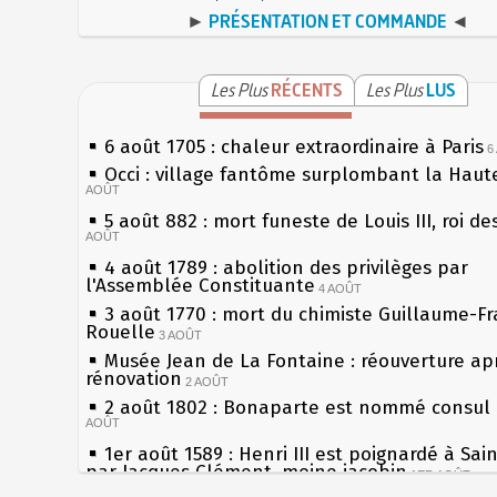
►
PRÉSENTATION ET COMMANDE
◄
Les Plus
RÉCENTS
Les Plus
LUS
6 août 1705 : chaleur extraordinaire à Paris
6
Occi : village fantôme surplombant la Haut
AOÛT
5 août 882 : mort funeste de Louis III, roi de
AOÛT
4 août 1789 : abolition des privilèges par
l'Assemblée Constituante
4 AOÛT
3 août 1770 : mort du chimiste Guillaume-Fr
Rouelle
3 AOÛT
Musée Jean de La Fontaine : réouverture ap
rénovation
2 AOÛT
2 août 1802 : Bonaparte est nommé consul 
AOÛT
1er août 1589 : Henri III est poignardé à Sai
par Jacques Clément, moine jacobin
1ER AOÛT