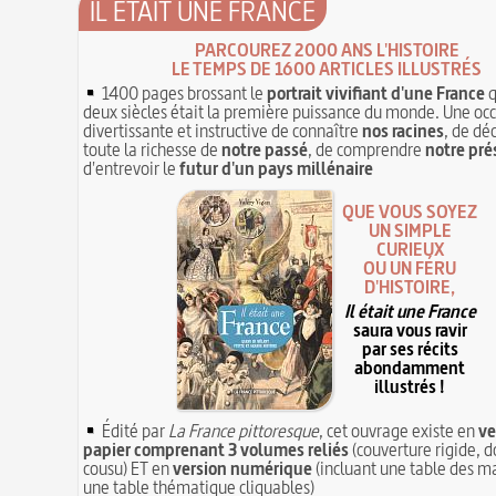
IL ÉTAIT UNE FRANCE
PARCOUREZ 2000 ANS L'HISTOIRE
LE TEMPS DE 1600 ARTICLES ILLUSTRÉS
1400 pages brossant le
portrait vivifiant d'une France
q
deux siècles était la première puissance du monde. Une oc
divertissante et instructive de connaître
nos racines
, de dé
toute la richesse de
notre passé
, de comprendre
notre pré
d'entrevoir le
futur d'un pays millénaire
QUE VOUS SOYEZ
UN SIMPLE
CURIEUX
OU UN FÉRU
D'HISTOIRE,
Il était une France
saura vous ravir
par ses récits
abondamment
illustrés !
Édité par
La France pittoresque
, cet ouvrage existe en
ve
papier comprenant 3 volumes reliés
(couverture rigide, d
cousu) ET en
version numérique
(incluant une table des ma
une table thématique cliquables)