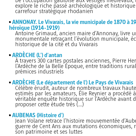
De l’occupation gauloise aux vestiges médiévaux, l
explore le riche passé archéologique et historiqu
carrefour stratégique rhodanien
ANNONAY. Le Vivarais, la vie municipale de 1870 à 
héroïque (1914-1919)
Antoine Grimaud, ancien maire d’Annonay, livre u
monumentale retraçant l’évolution municipale, é
historique de la cité et du Vivarais
ARDÈCHE (L') d'antan
À travers 300 cartes postales anciennes, Pierre Herz
l’Ardèche de la Belle Époque, entre traditions rural
prémices industriels
ARDÈCHE (Le département de l') Le Pays de Vivarais
Célèbre érudit, auteur de nombreux travaux haut
estimés par les amateurs, Élie Reynier a procédé 
véritable enquête historique sur l’Ardèche avant 
proposer cette étude très (…)
AUBENAS (Histoire d')
Jean Volane retrace l’histoire mouvementée d’Aub
guerre de Cent Ans aux mutations économiques, r
son patrimoine et ses luttes