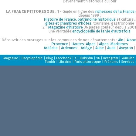
L'événement historique du jour
LA FRANCE PITTORESQUE :
1 - Guide en ligne des
richesses de la France d
depuis 1999 :
Histoire de France, patrimoine historique
et culturel,
gîtes et chambres d'hôtes
, tourisme, gastronomie
2 -
Magazine d'histoire
36 pages couleur depuis 2001
une véritable
encyclopédie de la vie d'autrefois
Découvrir des ouvrages sur les communes de nos départements :
Ain
|
Aisne
Provence
|
Hautes-Alpes
|
Alpes-Maritimes
Ardèche
|
Ardennes
|
Ariège
|
Aube
|
Aude
|
Aveyron
|
Magazine
|
Encyclopédie
|
Blog
|
Facebook
|
X
|
LinkedIn
|
VK
|
Instagram
|
YouTube
Tumblr
|
Librairie
|
Paris pittoresque
|
Prénoms
|
Services