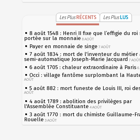
Les Plus
RÉCENTS
Les Plus
LUS
8 août 1548 : Henri II fixe que l’effigie du roi
portée sur la monnaie
8 AOÛT
Payer en monnaie de singe
7 AOÛT
7 août 1834 : mort de l'inventeur du métier 
semi-automatique Joseph-Marie Jacquard
7 AOÛ
6 août 1705 : chaleur extraordinaire à Paris
6
Occi : village fantôme surplombant la Haut
AOÛT
5 août 882 : mort funeste de Louis III, roi de
AOÛT
4 août 1789 : abolition des privilèges par
l'Assemblée Constituante
4 AOÛT
3 août 1770 : mort du chimiste Guillaume-Fr
Rouelle
3 AOÛT
Musée Jean de La Fontaine : réouverture ap
rénovation
2 AOÛT