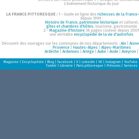
L'événement historique du jour
LA FRANCE PITTORESQUE :
1 - Guide en ligne des
richesses de la France d
depuis 1999 :
Histoire de France, patrimoine historique
et culturel,
gîtes et chambres d'hôtes
, tourisme, gastronomie
2 -
Magazine d'histoire
36 pages couleur depuis 2001
une véritable
encyclopédie de la vie d'autrefois
Découvrir des ouvrages sur les communes de nos départements :
Ain
|
Aisne
Provence
|
Hautes-Alpes
|
Alpes-Maritimes
Ardèche
|
Ardennes
|
Ariège
|
Aube
|
Aude
|
Aveyron
|
Magazine
|
Encyclopédie
|
Blog
|
Facebook
|
X
|
LinkedIn
|
VK
|
Instagram
|
YouTube
Tumblr
|
Librairie
|
Paris pittoresque
|
Prénoms
|
Services