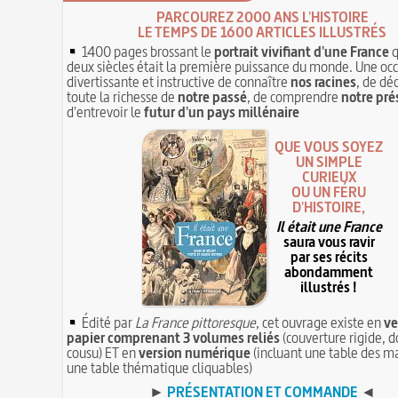
PARCOUREZ 2000 ANS L'HISTOIRE
LE TEMPS DE 1600 ARTICLES ILLUSTRÉS
1400 pages brossant le
portrait vivifiant d'une France
q
deux siècles était la première puissance du monde. Une oc
divertissante et instructive de connaître
nos racines
, de dé
toute la richesse de
notre passé
, de comprendre
notre pré
d'entrevoir le
futur d'un pays millénaire
QUE VOUS SOYEZ
UN SIMPLE
CURIEUX
OU UN FÉRU
D'HISTOIRE,
Il était une France
saura vous ravir
par ses récits
abondamment
illustrés !
Édité par
La France pittoresque
, cet ouvrage existe en
ve
papier comprenant 3 volumes reliés
(couverture rigide, d
cousu) ET en
version numérique
(incluant une table des ma
une table thématique cliquables)
►
PRÉSENTATION ET COMMANDE
◄