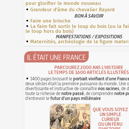
pour glorifier le monde nouveau
Grandeur d'âme du chevalier Bayard
BON À SAVOIR
Faire une brioche
La faim fait sortir le loup du bois (ou la f
le loup hors du bois)
MANIFESTATIONS / EXPOSITIONS
Maternités, archéologie de la figure mater
IL ÉTAIT UNE FRANCE
PARCOUREZ 2000 ANS L'HISTOIRE
LE TEMPS DE 1600 ARTICLES ILLUSTRÉS
1400 pages brossant le
portrait vivifiant d'une Franc
deux siècles était la première puissance du monde. Une 
divertissante et instructive de connaître
nos racines
, de 
toute la richesse de
notre passé
, de comprendre
notre p
d'entrevoir le
futur d'un pays millénaire
QUE VOUS SOYEZ
UN SIMPLE
CURIEUX
OU UN FÉRU