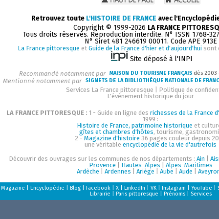
Retrouvez toute
L'HISTOIRE DE FRANCE
avec l'Encyclopédi
Copyright © 1999-2026
LA FRANCE PITTORES
Tous droits réservés. Reproduction interdite. N° ISSN 1768-32
N° Siret 481 246619 00011. Code APE 913E
La France pittoresque
et
Guide de la France d'hier et d'aujourd'hui
sont 
Site déposé à l'INPI
Recommandé notamment par
MAISON DU TOURISME FRANÇAIS
dès 2003
Mentionné notamment par
SIGNETS DE LA BIBLIOTHÈQUE NATIONALE DE FRAN
Services La France pittoresque
|
Politique de confident
L'événement historique du jour
LA FRANCE PITTORESQUE :
1 - Guide en ligne des
richesses de la France d'
1999 :
Histoire de France, patrimoine historique
et cultur
gîtes et chambres d'hôtes
, tourisme, gastronom
2 -
Magazine d'histoire
36 pages couleur depuis 20
une véritable
encyclopédie de la vie d'autrefois
Découvrir des ouvrages sur les communes de nos départements :
Ain
|
Ai
Provence
|
Hautes-Alpes
|
Alpes-Maritimes
Ardèche
|
Ardennes
|
Ariège
|
Aube
|
Aude
|
Aveyro
Magazine
|
Encyclopédie
|
Blog
|
Facebook
|
X
|
LinkedIn
|
VK
|
Instagram
|
YouTube
|
Librairie
|
Paris pittoresque
|
Prénoms
|
Services