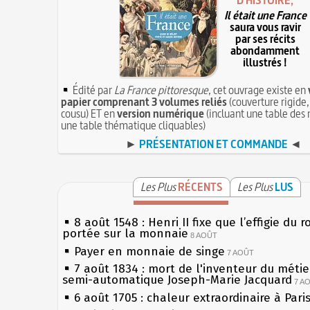
D'HISTOIRE,
Il était une France
saura vous ravir
par ses récits
abondamment
illustrés !
Édité par
La France pittoresque
, cet ouvrage existe en
papier comprenant 3 volumes reliés
(couverture rigide,
cousu) ET en
version numérique
(incluant une table des 
une table thématique cliquables)
►
PRÉSENTATION ET COMMANDE
◄
Les Plus
RÉCENTS
Les Plus
LUS
8 août 1548 : Henri II fixe que l’effigie du r
portée sur la monnaie
8 AOÛT
Payer en monnaie de singe
7 AOÛT
7 août 1834 : mort de l'inventeur du métier
semi-automatique Joseph-Marie Jacquard
7 A
6 août 1705 : chaleur extraordinaire à Pari