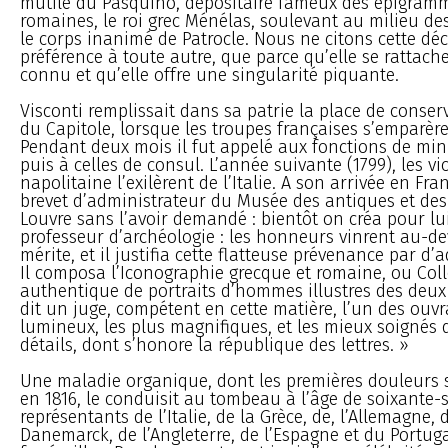
mutilé du Pasquino, dépositaire fameux des épigramme
romaines, le roi grec Ménélas, soulevant au milieu de
le corps inanimé de Patrocle. Nous ne citons cette dé
préférence à toute autre, que parce qu’elle se ratta
connu et qu’elle offre une singularité piquante.
Visconti remplissait dans sa patrie la place de conse
du Capitole, lorsque les troupes françaises s’emparèr
Pendant deux mois il fut appelé aux fonctions de minis
puis à celles de consul. L’année suivante (1799), les vi
napolitaine l’exilèrent de l’Italie. A son arrivée en Fran
brevet d’administrateur du Musée des antiques et de
Louvre sans l’avoir demandé : bientôt on créa pour lu
professeur d’archéologie : les honneurs vinrent au-d
mérite, et il justifia cette flatteuse prévenance par d’
Il composa l’Iconographie grecque et romaine, ou Coll
authentique de portraits d’hommes illustres des deux 
dit un juge, compétent en cette matière, l’un des ouvr
lumineux, les plus magnifiques, et les mieux soignés 
détails, dont s’honore la république des lettres. »
Une maladie organique, dont les premières douleurs s’
en 1816, le conduisit au tombeau à l’âge de soixante-
représentants de l’Italie, de la Grèce, de, l’Allemagne,
Danemarck, de l’Angleterre, de l’Espagne et du Portuga