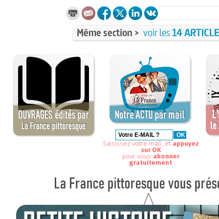
Même section >
voir les
14 ARTICL
Saisissez votre mail, et
appuyez
sur OK
pour vous
abonner
gratuitement