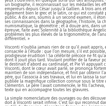
yeux s’ouvrirent en quelque sorte dur des antiquités. 
un biographe, il reconnaissait sur les médailles les eff
empereurs depuis César jusqu’à Gallien. A trois ans et 
également bien le grec et le latin, ce qui est constat
public. A dix ans, soumis à un second examen, il éton
ses connaissances dans la géographie, l’histoire, la ch
numismatique, la géométrie ; et à douze ans, dans un
épreuve, faite avec Solennité à la bibliothèque Angelica
problèmes les plus élevés de la trigonométrie, de l’ana
différentiel. »
Visconti n’oublia jamais rien de ce qu’il avait appris, e
consacrée à l’étude : que l’on mesure, s’il est possible
prodigieuse érudition ! Sa célébrité précoce ne fit qu’
dont il jouit plus tard. Voulant profiter de la faveur p
le destinait d’abord au cardinalat, et Pie VI appuyait c
Visconti, dont le cœur avait parlé, se prononça forte
maintien de son indépendance, et finit par obtenir l
père, qui l’associa à ses travaux, et lui en laissa la su
publiée la magnifique collection connue sous le titre
Clémentin. Le père l’avait commencée, le fils l’acheva
texte qui en accompagne toutes les gravures.
La simple nomenclature des ouvrages ou des découver
doit à Visconti serait infinie. C’est lui qui reconnut d