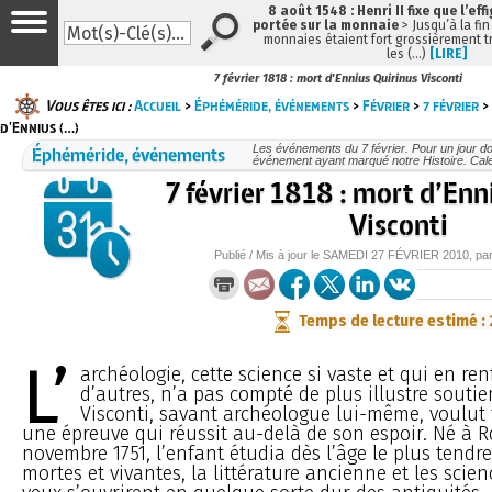
8 août 1548 : Henri II fixe que l’eff
portée sur la monnaie
> Jusqu’à la fin
monnaies étaient fort grossièrement tr
les (…)
[LIRE]
7 février 1818 : mort d'Ennius Quirinus Visconti
Vous êtes ici :
Accueil
>
Éphéméride, événements
>
Février
>
7 février
> 
d'Ennius (…)
Éphéméride, événements
Les événements du 7 février. Pour un jour 
événement ayant marqué notre Histoire. Cale
7 février 1818 : mort d’Enn
Visconti
Publié / Mis à jour le
SAMEDI
27 FÉVRIER 2010
, pa
Temps de lecture estimé :
L’
archéologie, cette science si vaste et qui en re
d’autres, n’a pas compté de plus illustre soutie
Visconti, savant archéologue lui-même, voulut t
une épreuve qui réussit au-delà de son espoir. Né à R
novembre 1751, l’enfant étudia dès l’âge le plus tendr
mortes et vivantes, la littérature ancienne et les scien