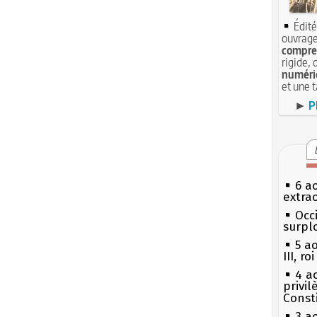
Édité
ouvrage
compren
rigide, 
numéri
et une 
►
P
6 a
extrao
Occi
surpl
5 a
III, r
4 a
privi
Const
3 a