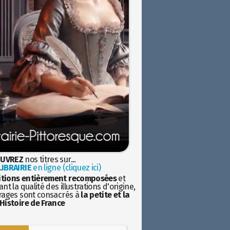
UVREZ
nos titres sur...
IBRAIRIE
en ligne (cliquez ici)
itions entièrement recomposées
et
nt la qualité des illustrations d'origine,
rages sont consacrés à
la petite et la
Histoire de France