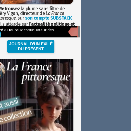
Retrouvez
la plume sans filtre de
éry Vigan, directeur de
La France
toresque
, sur
son compte SUBSTACK
l s'attarde sur l'
actualité politique et
ciétale
avec la hauteur de vue de
istoire
JOURNAL D'UN EXILÉ
DU PRÉSENT