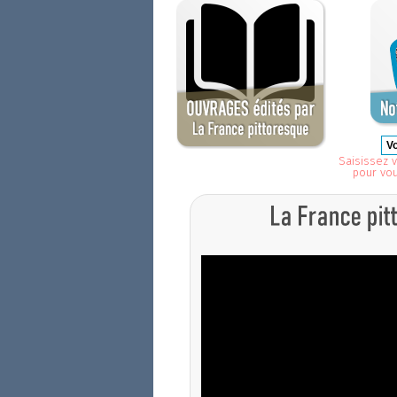
Saisissez v
pour vo