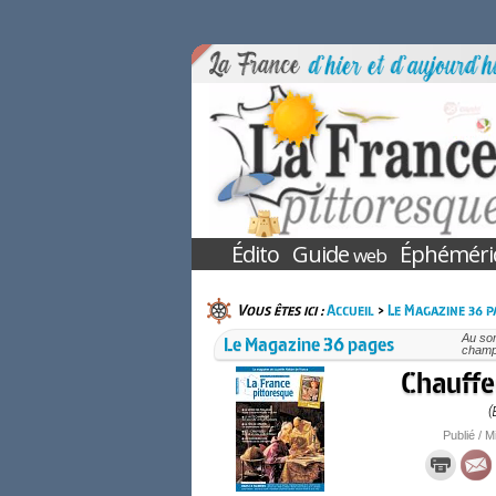
Édito
Guide
Éphéméri
web
Vous êtes ici :
Accueil
>
Le Magazine 36 p
Le Magazine 36 pages
Au so
champa
Chauffe
(
Publié / M