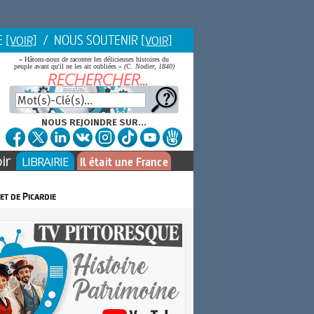
E
/ NOUS SOUTENIR
[VOIR]
[VOIR]
« Hâtons-nous de raconter les délicieuses histoires du
peuple avant qu'il ne les ait oubliées »
(C. Nodier, 1840)
NOUS REJOINDRE SUR...
ir
LIBRAIRIE
Il était une France
et de Picardie