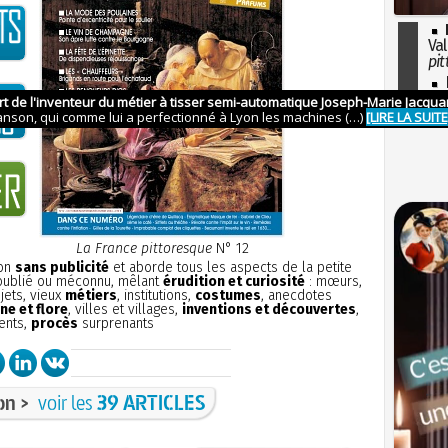
Val
pit
I
so
l'H
La France pittoresque
N° 12
ion
sans publicité
et aborde tous les aspects de la petite
 oublié ou méconnu, mêlant
érudition et curiosité
: mœurs,
bjets, vieux
métiers
, institutions,
costumes
, anecdotes
ne et flore
, villes et villages,
inventions et découvertes
,
ents,
procès
surprenants
on >
voir les
39 ARTICLES