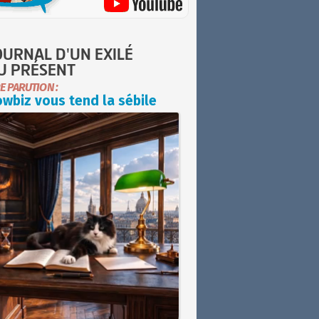
OURNAL D'UN EXILÉ
U PRÉSENT
E PARUTION :
wbiz vous tend la sébile