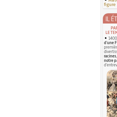
Mate
figure
IL É
PA
LE TE
1400 
d'une F
premièr
divertis
racines
notre p
d'entrev