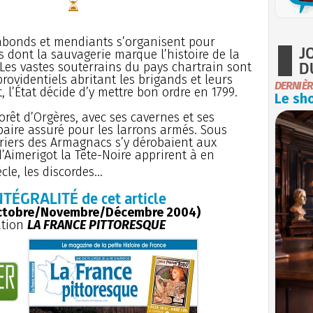
abonds et mendiants s’organisent pour
J
dont la sauvagerie marque l’histoire de la
D
 Les vastes souterrains du pays chartrain sont
ovidentiels abritant les brigands et leurs
DERNIÈR
, l’État décide d’y mettre bon ordre en 1799.
Le sho
orêt d’Orgères, avec ses cavernes et ses
paire assuré pour les larrons armés. Sous
triers des Armagnacs s’y dérobaient aux
’Aimerigot la Tête-Noire apprirent à en
cle, les discordes...
NTÉGRALITÉ de cet article
ctobre/Novembre/Décembre 2004)
ation
LA FRANCE PITTORESQUE