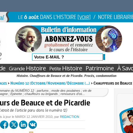
6 août
DANS L'HISTOIRE
/ NOTRE LIBRAIRI
LE
[VOIR]
de
Histoire
Histoire
Patrimoine
À Savo
Grande
Petite
Histoire. Chauffeurs de Beauce et de Picardie. Procès, condamnation
ages
>
Numéro 12 (Octobre/Novembre/Décembre (…)
> Chauffeurs de Beauce 
mmaire du NUMÉRO 12 : parfums ; mode des poulaines ; vin de
gne ; Epinette ; chauffeurs ou brigands ; renoueurs d’os...
urs de Beauce et de Picardie
Extrait de l’article paru dans le numéro 12)
is à jour le
MARDI
12 JANVIER 2010
, par
REDACTION