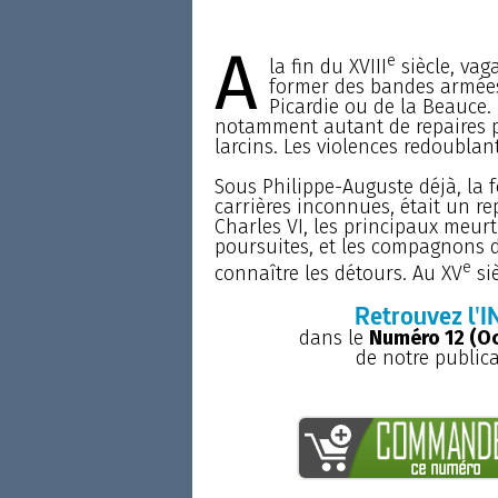
A
e
la fin du XVIII
siècle, vag
former des bandes armées 
Picardie ou de la Beauce.
notamment autant de repaires pr
larcins. Les violences redoublant
Sous Philippe-Auguste déjà, la f
carrières inconnues, était un re
Charles VI, les principaux meur
poursuites, et les compagnons d
e
connaître les détours. Au XV
siè
Retrouvez l'I
dans le
Numéro 12 (O
de notre public