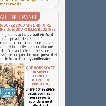
rnités, archéologie de la
 maternelle
TAIT UNE FRANCE
RCOUREZ 2000 ANS L'HISTOIRE
MPS DE 1600 ARTICLES ILLUSTRÉS
pages brossant le
portrait vivifiant
rance
qui voici deux siècles était la
e puissance du monde. Une occasion
sante et instructive de connaître
nos
, de découvrir toute la richesse de
assé
, de comprendre
notre présent
et
oir le
futur d'un pays millénaire
QUE VOUS SOYEZ
UN SIMPLE
CURIEUX
OU UN FÉRU
D'HISTOIRE,
Il était une France
saura vous ravir
par ses récits
abondamment
illustrés !