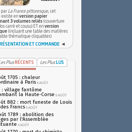
 par
La France pittoresque
, cet
 existe en
version papier
ant 3 volumes reliés
(couverture
dos carré et cousu) ET en
version
que
(incluant une table des matières
table thématique cliquables)
RÉSENTATION ET COMMANDE
◄
Les Plus
RÉCENTS
Les Plus
LUS
oût 1705 : chaleur
rdinaire à Paris
6 AOÛT
 : village fantôme
ombant la Haute-Corse
5 AOÛT
oût 882 : mort funeste de Louis
oi des Francs
5 AOÛT
oût 1789 : abolition des
lèges par l'Assemblée
ituante
4 AOÛT
oût 1770 : mort du chimiste