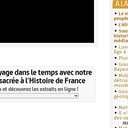
À L
Le m
peuple
L'él
Sous
histo
média
Lun
Âge à 
Plum
Gra
Bayar
yage dans le temps avec notre
Muti
acrée à l'Histoire de France
détrui
monde
et découvrez les extraits en ligne !
Gouf
géolo
Met
Il n
des v
MA