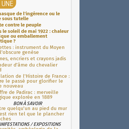
A UNE
asque de l'ingérence ou le
 sous tutelle
ite contre le peuple
 le soleil de mai 1922 : chaleur
rique ou emballement
tique ?
ettes : instrument du Moyen
l'obscure genèse
es, encriers et crayons jadis
ndeur d'âme du chevalier
d
lation de l'Histoire de France :
re le passé pour glorifier le
 nouveau
fre de Padirac : merveille
gique explorée en 1889
BON À SAVOIR
tre quelqu'un au pied du mur
'est rien tel que le plancher
aches
NIFESTATIONS / EXPOSITIONS