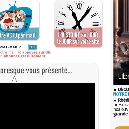
otre mail, et
appuyez sur OK
us
abonner gratuitement
DÉCO
NOTRE L
Rééd
préserva
nos ouv
grande 