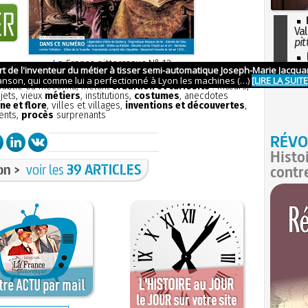
Val
pit
I
La France pittoresque
N° 12
so
ion
sans publicité
et aborde tous les aspects de la petite
l'H
 oublié ou méconnu, mêlant
érudition et curiosité
: mœurs,
bjets, vieux
métiers
, institutions,
costumes
, anecdotes
ne et flore
, villes et villages,
inventions et découvertes
,
ents,
procès
surprenants
RÉVO
Histo
on >
voir les
39 ARTICLES
contr