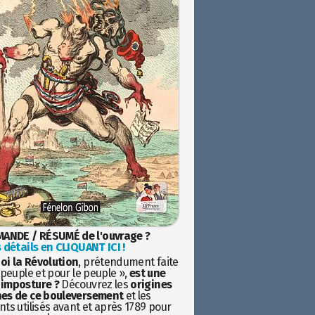
ANDE / RÉSUMÉ de l'ouvrage ?
 détails en CLIQUANT ICI !
oi la Révolution
, prétendument faite
 peuple et pour le peuple »,
est une
imposture ?
Découvrez les
origines
es de ce bouleversement
et les
ts utilisés avant et après 1789 pour