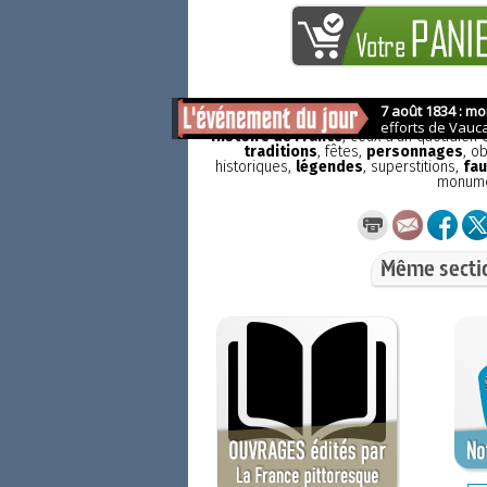
La France pittoresque
est une publicat
Histoire de France
, ceux d'un quotidien
traditions
, fêtes,
personnages
, o
historiques,
légendes
, superstitions,
fau
monum
Même secti