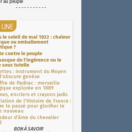
er au peuple
- - - - - - - - - - -
A UNE
 le soleil de mai 1922 : chaleur
rique ou emballement
tique ?
ite contre le peuple
asque de l'ingérence ou le
 sous tutelle
ettes : instrument du Moyen
l'obscure genèse
fre de Padirac : merveille
gique explorée en 1889
es, encriers et crayons jadis
lation de l'Histoire de France :
re le passé pour glorifier le
 nouveau
ndeur d'âme du chevalier
d
BON À SAVOIR