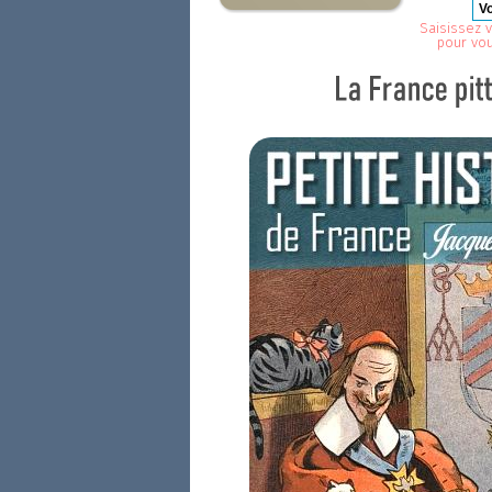
Saisissez v
pour vo