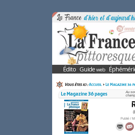
Édito
Guide
Éphéméri
web
Vous êtes ici :
Accueil
>
Le Magazine 36 p
Le Magazine 36 pages
Au so
champa
R
(
Publié / M