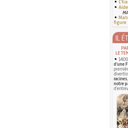
L'ha
Aide
MA
Mate
figure
IL É
PA
LE TE
1400 
d'une F
premièr
divertis
racines
notre p
d'entrev