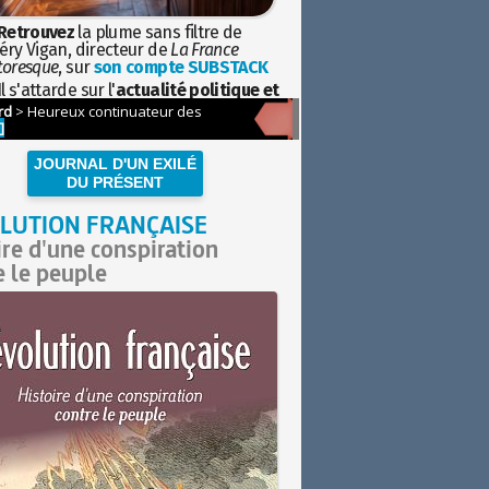
Retrouvez
la plume sans filtre de
éry Vigan, directeur de
La France
toresque
, sur
son compte SUBSTACK
l s'attarde sur l'
actualité politique et
ciétale
avec la hauteur de vue de
istoire
JOURNAL D'UN EXILÉ
DU PRÉSENT
LUTION FRANÇAISE
ire d'une conspiration
e le peuple