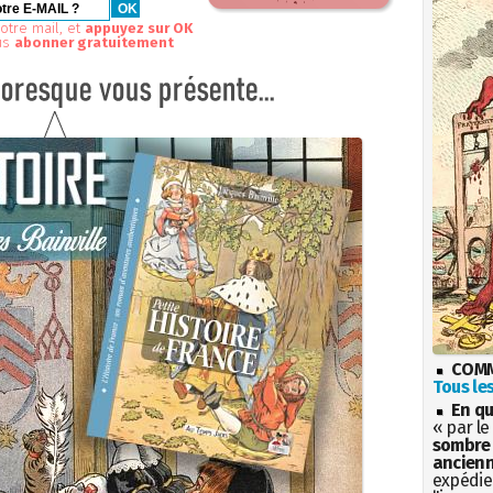
otre mail, et
appuyez sur OK
us
abonner gratuitement
COMM
Tous les
En qu
« par le
sombre 
ancienn
expédien