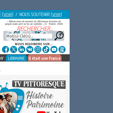
E
/ NOUS SOUTENIR
[VOIR]
[VOIR]
« Hâtons-nous de raconter les délicieuses histoires du
peuple avant qu'il ne les ait oubliées »
(C. Nodier, 1840)
NOUS REJOINDRE SUR...
ir
LIBRAIRIE
Il était une France
s