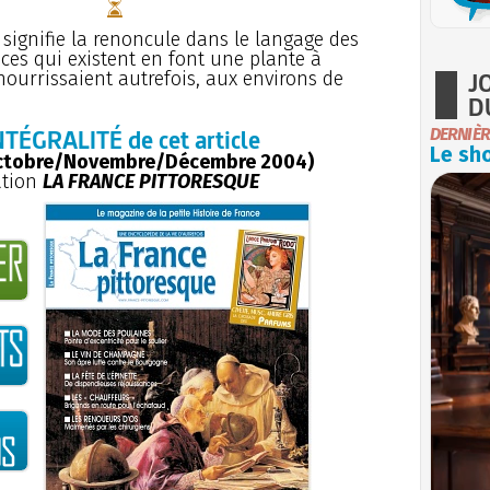
» signifie la renoncule dans le langage des
èces qui existent en font une plante à
J
nourrissaient autrefois, aux environs de
D
NTÉGRALITÉ de cet article
DERNIÈR
Le sho
ctobre/Novembre/Décembre 2004)
ation
LA FRANCE PITTORESQUE