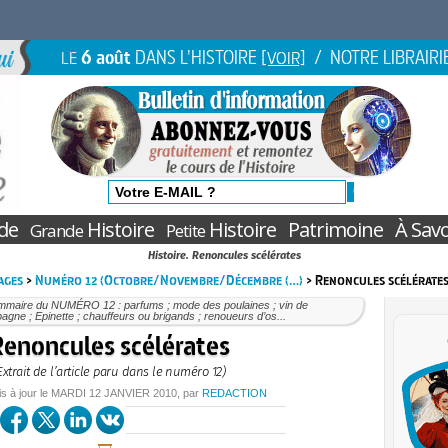
6 août
DANS L'HISTOIRE
/ NOTRE LIBRAIRI
LE
[VOIR]
de
Histoire
Histoire
Patrimoine
À Savo
Grande
Petite
Histoire. Renoncules scélérates
ages
>
Numéro 12 (Octobre/Novembre/Décembre (…)
> Renoncules scélérate
mmaire du NUMÉRO 12 : parfums ; mode des poulaines ; vin de
gne ; Epinette ; chauffeurs ou brigands ; renoueurs d’os...
enoncules scélérates
Extrait de l’article paru dans le numéro 12)
is à jour le
MARDI
12 JANVIER 2010
, par
REDACTION