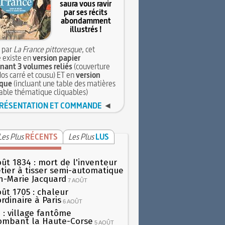
saura vous ravir
par ses récits
abondamment
illustrés !
 par
La France pittoresque
, cet
 existe en
version papier
ant 3 volumes reliés
(couverture
dos carré et cousu) ET en
version
que
(incluant une table des matières
table thématique cliquables)
RÉSENTATION ET COMMANDE
◄
Les Plus
RÉCENTS
Les Plus
LUS
oût 1834 : mort de l'inventeur
tier à tisser semi-automatique
h-Marie Jacquard
7 AOÛT
oût 1705 : chaleur
rdinaire à Paris
6 AOÛT
 : village fantôme
ombant la Haute-Corse
5 AOÛT