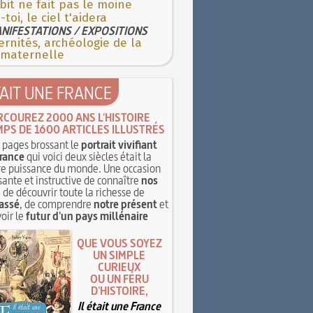
bit ne fait pas le moine
-toi, le ciel t'aidera
NIFESTATIONS / EXPOSITIONS
rnités, archéologie de la
 maternelle
TAIT UNE FRANCE
RCOUREZ 2000 ANS L'HISTOIRE
MPS DE 1600 ARTICLES ILLUSTRÉS
pages brossant le
portrait vivifiant
rance
qui voici deux siècles était la
e puissance du monde. Une occasion
sante et instructive de connaître
nos
, de découvrir toute la richesse de
assé
, de comprendre
notre présent
et
oir le
futur d'un pays millénaire
QUE VOUS SOYEZ
UN SIMPLE
CURIEUX
OU UN FÉRU
D'HISTOIRE,
Il était une France