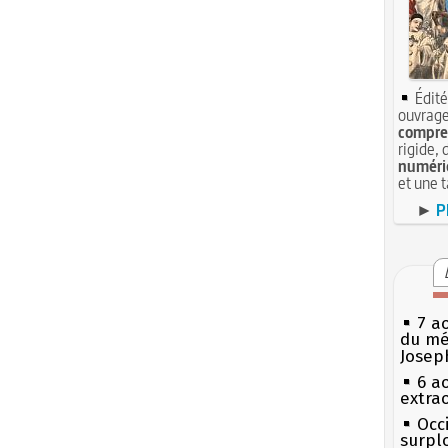
Édité
ouvrage
compren
rigide, 
numéri
et une 
►
P
7 a
du mé
Josep
6 a
extrao
Occi
surpl