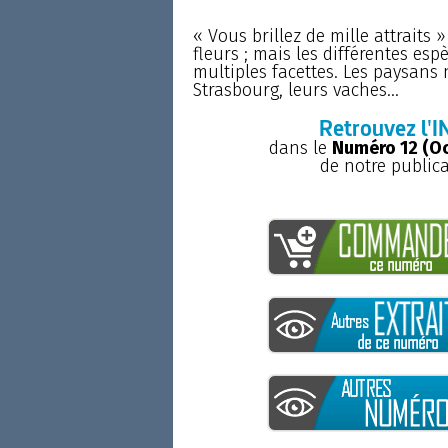
« Vous brillez de mille attraits 
fleurs ; mais les différentes esp
multiples facettes. Les paysans 
Strasbourg, leurs vaches...
Retrouvez l'I
dans le
Numéro 12 (O
de notre public