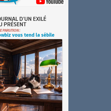
OURNAL D'UN EXILÉ
U PRÉSENT
E PARUTION :
wbiz vous tend la sébile