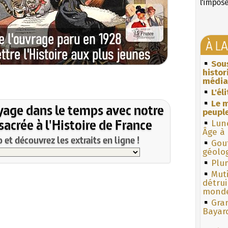
l'impos
À L
Sous
histo
média
L'él
Le m
yage dans le temps avec notre
peuple
acrée à l'Histoire de France
Lun
Âge à 
et découvrez les extraits en ligne !
Gouf
géolo
Plum
Muti
détrui
monde
Gra
Bayar