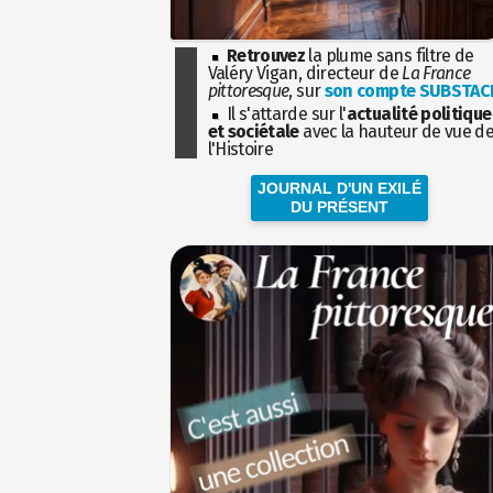
Retrouvez
la plume sans filtre de
Valéry Vigan, directeur de
La France
pittoresque
, sur
son compte SUBSTAC
Il s'attarde sur l'
actualité politique
et sociétale
avec la hauteur de vue d
l'Histoire
JOURNAL D'UN EXILÉ
DU PRÉSENT