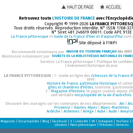
Retrouvez toute
L'HISTOIRE DE FRANCE
avec l'Encyclopédi
Copyright © 1999-2026
LA FRANCE PITTORES
Tous droits réservés. Reproduction interdite. N° ISSN 1768-32
N° Siret 481 246619 00011. Code APE 913E
La France pittoresque
et
Guide de la France d'hier et d'aujourd'hui
sont 
Site déposé à l'INPI
Recommandé notamment par
MAISON DU TOURISME FRANÇAIS
dès 2003
Mentionné notamment par
SIGNETS DE LA BIBLIOTHÈQUE NATIONALE DE FRAN
Services La France pittoresque
|
Politique de confident
L'événement historique du jour
LA FRANCE PITTORESQUE :
1 - Guide en ligne des
richesses de la France d'
1999 :
Histoire de France, patrimoine historique
et cultur
gîtes et chambres d'hôtes
, tourisme, gastronom
2 -
Magazine d'histoire
36 pages couleur depuis 20
une véritable
encyclopédie de la vie d'autrefois
Découvrir des ouvrages sur les communes de nos départements :
Ain
|
Ai
Provence
|
Hautes-Alpes
|
Alpes-Maritimes
Ardèche
|
Ardennes
|
Ariège
|
Aube
|
Aude
|
Aveyro
Magazine
|
Encyclopédie
|
Blog
|
Facebook
|
X
|
LinkedIn
|
VK
|
Instagram
|
YouTube
|
Librairie
|
Paris pittoresque
|
Prénoms
|
Services