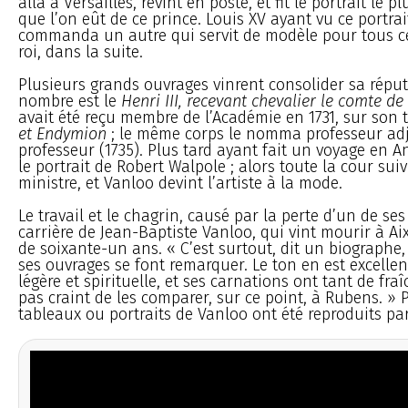
alla à Versailles, revint en poste, et fit le portrait le 
que l’on eût de ce prince. Louis XV ayant vu ce portrai
commanda un autre qui servit de modèle pour tous ce
roi, dans la suite.
Plusieurs grands ouvrages vinrent consolider sa réput
nombre est le
Henri III, recevant chevalier le comte d
avait été reçu membre de l’Académie en 1731, sur son
et Endymion
; le même corps le nomma professeur adjo
professeur (1735). Plus tard ayant fait un voyage en Ang
le portrait de Robert Walpole ; alors toute la cour sui
ministre, et Vanloo devint l’artiste à la mode.
Le travail et le chagrin, causé par la perte d’un de ses 
carrière de Jean-Baptiste Vanloo, qui vint mourir à Aix,
de soixante-un ans. « C’est surtout, dit un biographe,
ses ouvrages se font remarquer. Le ton en est excellen
légère et spirituelle, et ses carnations ont tant de fra
pas craint de les comparer, sur ce point, à Rubens. » 
tableaux ou portraits de Vanloo ont été reproduits par