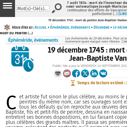
7 août 1834 : mort de l'inventeur du
semi-automatique Joseph-Marie Ja
continuateur des efforts de Vaucanson
perfectionné (…)
[LIRE
19 décembre 1745 : mort du peintre Jean-Baptiste Vanloo
Vous êtes ici :
Accueil
>
Éphéméride, événements
>
Décembre
>
19 déce
mort du peintre (…)
Éphéméride, événements
Les événements du 19 décembre. Pour un jo
événement ayant marqué notre Histoire. Cale
19 décembre 1745 : mort 
Jean-Baptiste Van
Publié / Mis à jour le
VENDREDI
14 SEPTEMBRE 201
Temps de lecture estimé :
C
et artiste fut sinon le plus célèbre, au moins le
peintres du même nom, car ses ouvrages sont 
tous les défauts qu’on reproche aux œuvres des
Baptiste, fils et petit-fils de peintre, dessina en naissa
entretint ses bonnes dispositions, en lui faisant copie
plus célèbres des grands maîtres. Il passa ses premiè