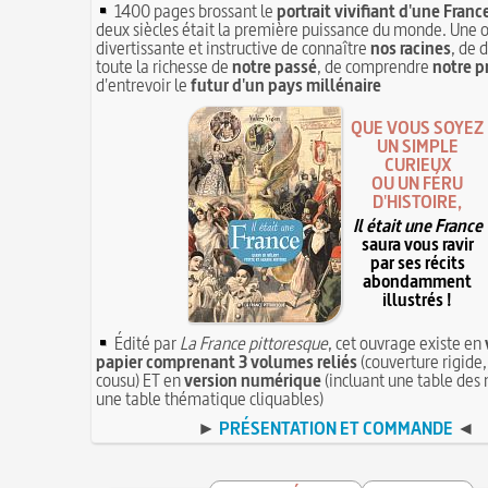
1400 pages brossant le
portrait vivifiant d'une Franc
deux siècles était la première puissance du monde. Une 
divertissante et instructive de connaître
nos racines
, de 
toute la richesse de
notre passé
, de comprendre
notre p
d'entrevoir le
futur d'un pays millénaire
QUE VOUS SOYEZ
UN SIMPLE
CURIEUX
OU UN FÉRU
D'HISTOIRE,
Il était une France
saura vous ravir
par ses récits
abondamment
illustrés !
Édité par
La France pittoresque
, cet ouvrage existe en
papier comprenant 3 volumes reliés
(couverture rigide,
cousu) ET en
version numérique
(incluant une table des 
une table thématique cliquables)
►
PRÉSENTATION ET COMMANDE
◄