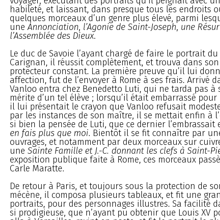
voyager, exécutant des portraits qu’il peignait avec u
habileté, et laissant, dans presque tous les endroits où 
quelques morceaux d’un genre plus élevé, parmi lesq
une
Annonciation
,
l’Agonie de Saint-Joseph
,
une Résur
l’Assemblée des Dieux
.
Le duc de Savoie l’ayant chargé de faire le portrait du
Carignan, il réussit complètement, et trouva dans so
protecteur constant. La première preuve qu’il lui don
affection, fut de l’envoyer à Rome à ses frais. Arrivé da
Vanloo entra chez Benedetto Luti, qui ne tarda pas à s
mérite d’un tel élève ; lorsqu’il était embarrassé pou
il lui présentait le crayon que Vanloo refusait modest
par les instances de son maître, il se mettait enfin à l
si bien la pensée de Luti, que ce dernier l’embrassait 
en fais plus que moi
. Bientôt il se fit connaître par u
ouvrages, et notamment par deux morceaux sur cuivre
une
Sainte Famille et J.-C. donnant les clefs à Saint-Pi
exposition publique faite à Rome, ces morceaux passè
Carle Maratte.
De retour à Paris, et toujours sous la protection de s
mécène, il composa plusieurs tableaux, et fit une gra
portraits, pour des personnages illustres. Sa facilité d
si prodigieuse, que n’ayant pu obtenir que Louis XV po