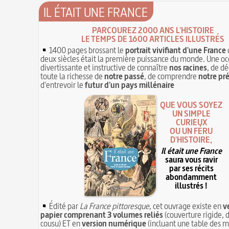
IL ÉTAIT UNE FRANCE
PARCOUREZ 2000 ANS L'HISTOIRE
LE TEMPS DE 1600 ARTICLES ILLUSTRÉS
1400 pages brossant le
portrait vivifiant d'une France
deux siècles était la première puissance du monde. Une oc
divertissante et instructive de connaître
nos racines
, de dé
toute la richesse de
notre passé
, de comprendre
notre pr
d'entrevoir le
futur d'un pays millénaire
QUE VOUS SOYEZ
UN SIMPLE
CURIEUX
OU UN FÉRU
D'HISTOIRE,
Il était une France
saura vous ravir
par ses récits
abondamment
illustrés !
Édité par
La France pittoresque
, cet ouvrage existe en
v
papier comprenant 3 volumes reliés
(couverture rigide, d
cousu) ET en
version numérique
(incluant une table des m