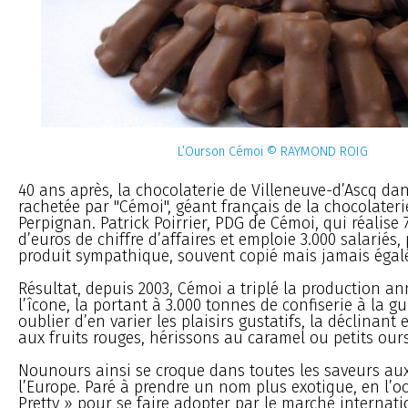
L’Ourson Cémoi © RAYMOND ROIG
40 ans après, la chocolaterie de Villeneuve-d’Ascq dan
rachetée par "Cémoi", géant français de la chocolateri
Perpignan. Patrick Poirrier, PDG de Cémoi, qui réalise 
d’euros de chiffre d’affaires et emploie 3.000 salariés,
produit sympathique, souvent copié mais jamais égalé
Résultat, depuis 2003, Cémoi a triplé la production an
l’îcone, la portant à 3.000 tonnes de confiserie à la 
oublier d’en varier les plaisirs gustatifs, la déclinan
aux fruits rouges, hérissons au caramel ou petits our
Nounours ainsi se croque dans toutes les saveurs aux
l’Europe. Paré à prendre un nom plus exotique, en l’o
Pretty » pour se faire adopter par le marché internati