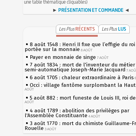
une table thématique cliquables)
►
PRÉSENTATION ET COMMANDE
◄
Les Plus
RÉCENTS
Les Plus
LUS
8 août 1548 : Henri II fixe que l’effigie du ro
portée sur la monnaie
8 AOÛT
Payer en monnaie de singe
7 AOÛT
7 août 1834 : mort de l'inventeur du métier 
semi-automatique Joseph-Marie Jacquard
7 AO
6 août 1705 : chaleur extraordinaire à Paris
Occi : village fantôme surplombant la Hau
AOÛT
5 août 882 : mort funeste de Louis III, roi d
AOÛT
4 août 1789 : abolition des privilèges par
l'Assemblée Constituante
4 AOÛT
3 août 1770 : mort du chimiste Guillaume-F
Rouelle
3 AOÛT