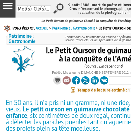
9 août 1888 : mort du poète et inve
Cros
> Découvrant le phonographe, con
réalisation de la photographie (
Le Petit Ourson de guimauve Cémoi à la conquête de l'Amériq
Vous êtes ici :
Accueil
>
Patrimoine : Gastronomie
> Le Petit Ourson de
Patrimoine :
Richesses du patrimoine de France : spéciali
Gastronomie
terroir. Producteurs de spécialités de la gast
Le Petit Ourson de guima
à la conquête de l’Am
(Source : L’Indépendant)
Publié / Mis à jour le
DIMANCHE
9 SEPTEMBRE 2012
,
Temps de lecture estimé : 1
En 50 ans, il n’a pris ni un gramme, ni une ride
vieux. Le
petit ourson en guimauve chocolaté
enfance
, six centimètres de doux régal, continu
à délecter les papilles puériles tant qu’aguerri
des projets plein sa tête moelleuse.