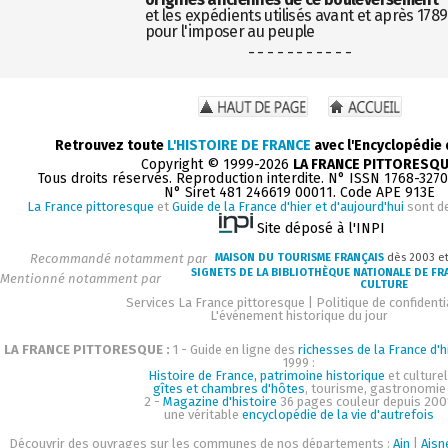
et les expédients utilisés avant et après 1789
pour l'imposer au peuple
- - - - - - - - - - -
Retrouvez toute
L'HISTOIRE DE FRANCE
avec l'Encyclopédie
Copyright © 1999-2026
LA FRANCE PITTORESQ
Tous droits réservés. Reproduction interdite. N° ISSN 1768-327
N° Siret 481 246619 00011. Code APE 913E
La France pittoresque
et
Guide de la France d'hier et d'aujourd'hui
sont d
Site déposé à l'INPI
Recommandé notamment par
MAISON DU TOURISME FRANÇAIS
dès 2003 e
SIGNETS DE LA BIBLIOTHÈQUE NATIONALE DE FR
Mentionné notamment par
CULTURE
Services La France pittoresque
|
Politique de confidenti
L'événement historique du jour
LA FRANCE PITTORESQUE :
1 - Guide en ligne des
richesses de la France d'h
1999 :
Histoire de France, patrimoine historique
et culturel
gîtes et chambres d'hôtes
, tourisme, gastronomie
2 -
Magazine d'histoire
36 pages couleur depuis 200
une véritable
encyclopédie de la vie d'autrefois
Découvrir des ouvrages sur les communes de nos départements :
Ain
|
Aisn