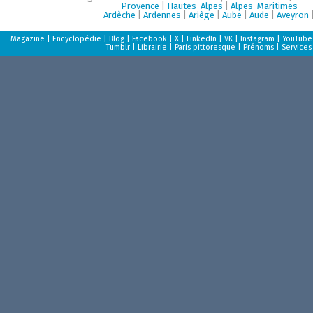
Provence
|
Hautes-Alpes
|
Alpes-Maritimes
Ardèche
|
Ardennes
|
Ariège
|
Aube
|
Aude
|
Aveyron
Magazine
|
Encyclopédie
|
Blog
|
Facebook
|
X
|
LinkedIn
|
VK
|
Instagram
|
YouTube
Tumblr
|
Librairie
|
Paris pittoresque
|
Prénoms
|
Services