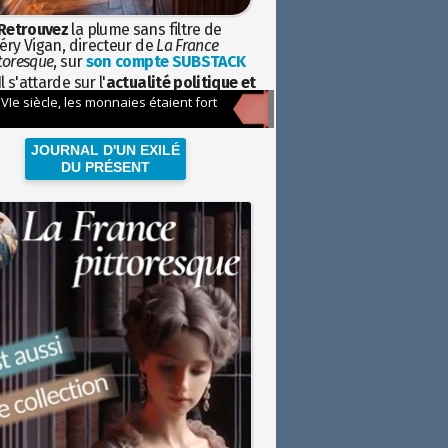
Retrouvez
la plume sans filtre de
éry Vigan, directeur de
La France
toresque
, sur
son compte SUBSTACK
l s'attarde sur l'
actualité politique et
ciétale
avec la hauteur de vue de
istoire
JOURNAL D'UN EXILÉ
DU PRÉSENT