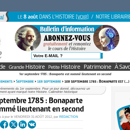
8 août
DANS L'HISTOIRE
/ NOTRE LIBRAIRI
LE
[VOIR]
de
Histoire
Histoire
Patrimoine
À Savo
Grande
Petite
1er septembre 1785 : Bonaparte est nommé lieutenant en second
nements
>
Septembre
>
1er septembre
> 1er septembre 1785 : Bonaparte est (…)
vénements du 1er septembre. Pour un jour donné, découvrez un
ent ayant marqué notre Histoire. Calendrier historique
eptembre 1785 : Bonaparte
ommé lieutenant en second
s à jour le
VENDREDI
31 AOÛT 2012
, par
REDACTION