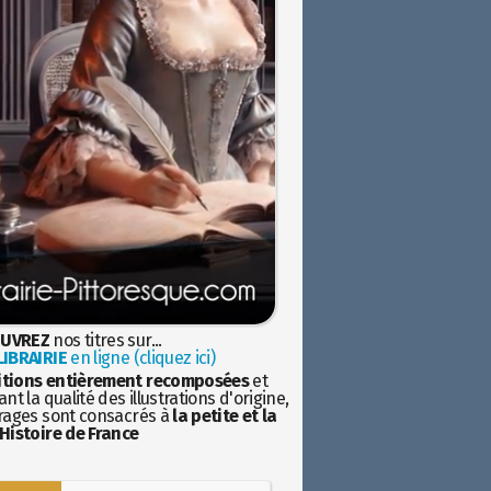
UVREZ
nos titres sur...
IBRAIRIE
en ligne (cliquez ici)
itions entièrement recomposées
et
nt la qualité des illustrations d'origine,
rages sont consacrés à
la petite et la
Histoire de France