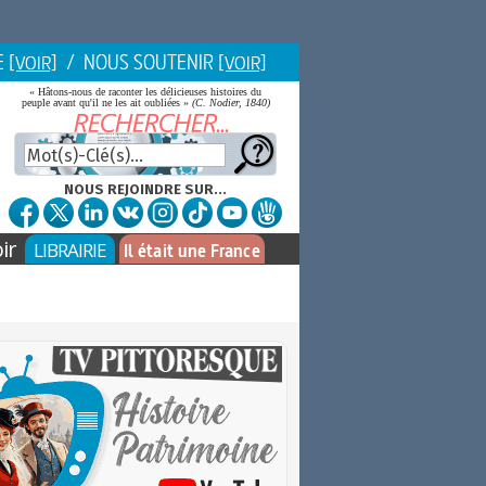
E
/ NOUS SOUTENIR
[VOIR]
[VOIR]
« Hâtons-nous de raconter les délicieuses histoires du
peuple avant qu'il ne les ait oubliées »
(C. Nodier, 1840)
NOUS REJOINDRE SUR...
ir
LIBRAIRIE
Il était une France