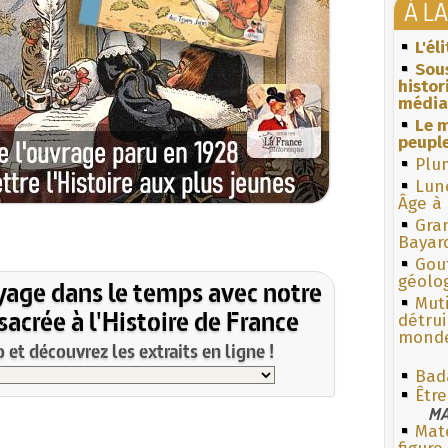
À L
L'él
Sous
histo
média
Le m
peuple
Plum
Lun
Âge à 
Gra
Bayar
Gouf
géolo
yage dans le temps avec notre
Muti
acrée à l'Histoire de France
détrui
monde
et découvrez les extraits en ligne !
Bad
Être
MA
Mate