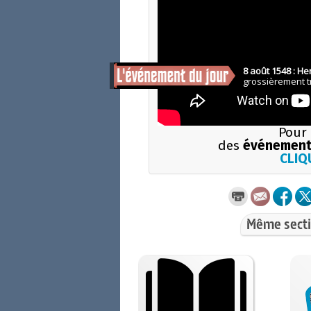
Pour 
des
événement
CLIQU
Même secti