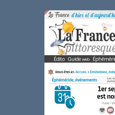
Édito
Guide
Éphéméri
web
Vous êtes ici :
Accueil
>
Éphéméride, évé
Éphéméride, événements
Les é
événem
1er s
est n
Publié / Mi