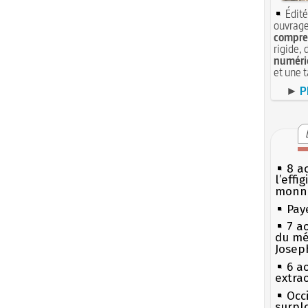
Édité
ouvrage
compren
rigide, 
numéri
et une 
►
P
8 ao
l’effi
monn
Pay
7 a
du mé
Josep
6 a
extrao
Occi
surpl