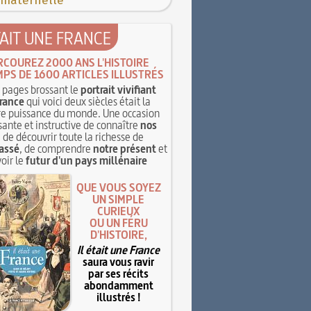
 maternelle
TAIT UNE FRANCE
RCOUREZ 2000 ANS L'HISTOIRE
MPS DE 1600 ARTICLES ILLUSTRÉS
pages brossant le
portrait vivifiant
rance
qui voici deux siècles était la
e puissance du monde. Une occasion
sante et instructive de connaître
nos
, de découvrir toute la richesse de
assé
, de comprendre
notre présent
et
oir le
futur d'un pays millénaire
QUE VOUS SOYEZ
UN SIMPLE
CURIEUX
OU UN FÉRU
D'HISTOIRE,
Il était une France
saura vous ravir
par ses récits
abondamment
illustrés !