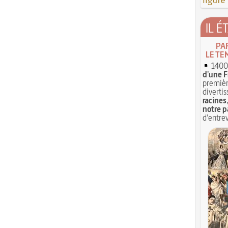
figure
IL É
PA
LE TE
1400 
d'une F
premièr
divertis
racines
notre p
d'entrev