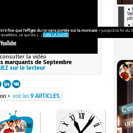
Val
pit
I
so
l'H
consulter la vidéo
s marquants de Septembre
EZ sur le lecteur
on >
voir les
9 ARTICLES