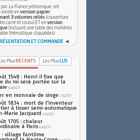
 par
La France pittoresque
, cet
 existe en
version papier
ant 3 volumes reliés
(couverture
dos carré et cousu) ET en
version
que
(incluant une table des matières
table thématique cliquables)
RÉSENTATION ET COMMANDE
◄
Les Plus
RÉCENTS
Les Plus
LUS
ût 1548 : Henri II fixe que
gie du roi sera portée sur la
aie
8 AOÛT
er en monnaie de singe
7 AOÛT
oût 1834 : mort de l'inventeur
tier à tisser semi-automatique
h-Marie Jacquard
7 AOÛT
oût 1705 : chaleur
rdinaire à Paris
6 AOÛT
 : village fantôme
ombant la Haute-Corse