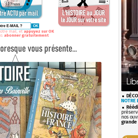
otre mail, et
appuyez sur OK
us
abonner gratuitement
DÉCO
NOTRE L
Rééd
préserva
nos ouv
grande 