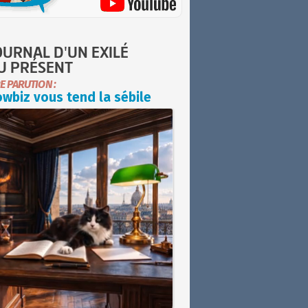
OURNAL D'UN EXILÉ
U PRÉSENT
E PARUTION :
wbiz vous tend la sébile