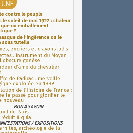
A UNE
ite contre le peuple
 le soleil de mai 1922 : chaleur
rique ou emballement
tique ?
asque de l'ingérence ou le
 sous tutelle
es, encriers et crayons jadis
ettes : instrument du Moyen
l'obscure genèse
ndeur d'âme du chevalier
d
fre de Padirac : merveille
gique explorée en 1889
lation de l'Histoire de France :
re le passé pour glorifier le
 nouveau
BON À SAVOIR
aud de Paris
 réduit à quia
NIFESTATIONS / EXPOSITIONS
rnités, archéologie de la