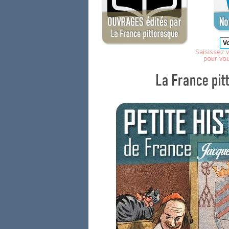
Saisissez v
pour vo