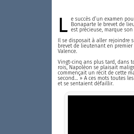
L
e succès d’un examen pour 
Bonaparte le brevet de lie
est précieuse, marque son 
Il se disposait à aller rejoindr
brevet de lieutenant en premier
Valence.
Vingt-cinq ans plus tard, dans t
rois, Napoléon se plaisait mali
commençait un récit de cette ma
second... » A ces mots toutes les
et se sentaient défaillir.