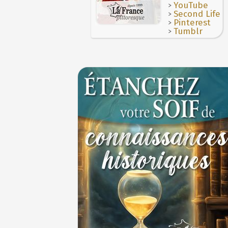
>
YouTube
>
Second Life
>
Pinterest
>
Tumblr