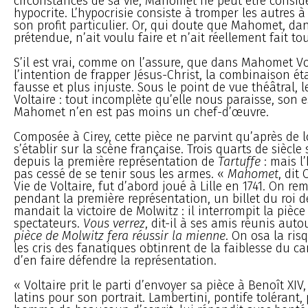
circonstances de sa vie, Mahomet ne peut être consi
hypocrite. L’hypocrisie consiste à tromper les autres à
son profit particulier. Or, qui doute que Mahomet, da
prétendue, n’ait voulu faire et n’ait réellement fait tou
S’il est vrai, comme on l’assure, que dans Mahomet Vo
l’intention de frapper Jésus-Christ, la combinaison ét
fausse et plus injuste. Sous le point de vue théâtral, 
Voltaire : tout incomplète qu’elle nous paraisse, son 
Mahomet n’en est pas moins un chef-d’œuvre.
Composée à Cirey, cette pièce ne parvint qu’après de l
s’établir sur la scène française. Trois quarts de siècle
depuis la première représentation de
Tartuffe
: mais l’
pas cessé de se tenir sous les armes. «
Mahomet
, dit
Vie de Voltaire, fut d’abord joué à Lille en 1741. On rem
pendant la première représentation, un billet du roi d
mandait la victoire de Molwitz : il interrompit la pièce
spectateurs.
Vous verrez
, dit-il à ses amis réunis auto
pièce de Molwitz fera réussir la mienne
. On osa la ris
les cris des fanatiques obtinrent de la faiblesse du ca
d’en faire défendre la représentation.
« Voltaire prit le parti d’envoyer sa pièce à Benoît XIV
latins pour son portrait. Lambertini, pontife tolérant, 