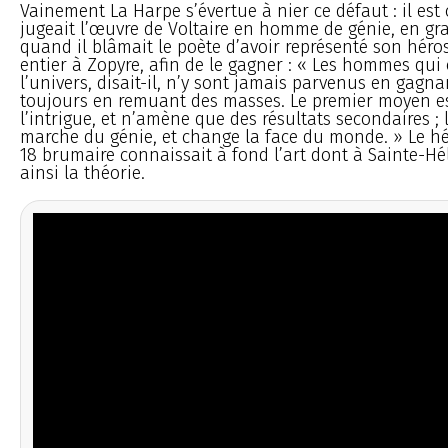
Vainement La Harpe s’évertue à nier ce défaut : il est
jugeait l’œuvre de Voltaire en homme de génie, en g
quand il blâmait le poète d’avoir représenté son héros
entier à Zopyre, afin de le gagner : « Les hommes qui
l’univers, disait-il, n’y sont jamais parvenus en gagna
toujours en remuant des masses. Le premier moyen es
l’intrigue, et n’amène que des résultats secondaires ; 
marche du génie, et change la face du monde. » Le h
18 brumaire connaissait à fond l’art dont à Sainte-Hél
ainsi la théorie.