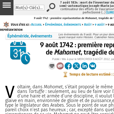
7 août 1834 : mort de l'inventeur du
semi-automatique Joseph-Marie Ja
continuateur des efforts de Vaucanson
perfectionné (…)
[LIRE
9 août 1742 : première représentation de Mahomet, tragédie de 
Vous êtes ici :
Accueil
>
Éphéméride, événements
>
Août
>
9 août
> 9 ao
représentation
Éphéméride, événements
Les événements du 9 août. Pour un jour do
ayant marqué notre Histoire. Calendrier histo
9 août 1742 : première rep
de
Mahomet
, tragédie d
Publié / Mis à jour le
MERCREDI
8 AOÛT 2012
, p
Temps de lecture estimé :
V
oltaire, dans
Mahomet
, s’était proposé le même
dans
Tartuffe
: seulement, au lieu de faire voir 
d’une haire et armée d’une discipline, il voulut 
glaive en main, environnée de gloire et de puissance,et
type le législateur des Arabes. Sous le point de vue p
pareil choix n’est pas heureux ; car, excepté dans que