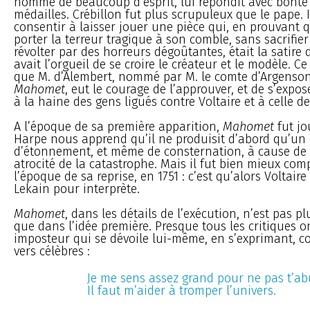
homme de beaucoup d’esprit, lui répondit avec bonté 
médailles. Crébillon fut plus scrupuleux que le pape. 
consentir à laisser jouer une pièce qui, en prouvant 
porter la terreur tragique à son comble, sans sacrifier 
révolter par des horreurs dégoûtantes, était la satire 
avait l’orgueil de se croire le créateur et le modèle. Ce
que M. d’Alembert, nommé par M. le comte d’Argenso
Mahomet
, eut le courage de l’approuver, et de s’exp
à la haine des gens ligués contre Voltaire et à celle de
A l’époque de sa première apparition,
Mahomet
fut jou
Harpe nous apprend qu’il ne produisit d’abord qu’un 
d’étonnement, et même de consternation, à cause de l
atrocité de la catastrophe. Mais il fut bien mieux comp
l’époque de sa reprise, en 1751 : c’est qu’alors Voltaire
Lekain pour interprète.
Mahomet
, dans les détails de l’exécution, n’est pas p
que dans l’idée première. Presque tous les critiques
imposteur qui se dévoile lui-même, en s’exprimant, 
vers célèbres :
Je me sens assez grand pour ne pas t’abu
Il faut m’aider à tromper l’univers.