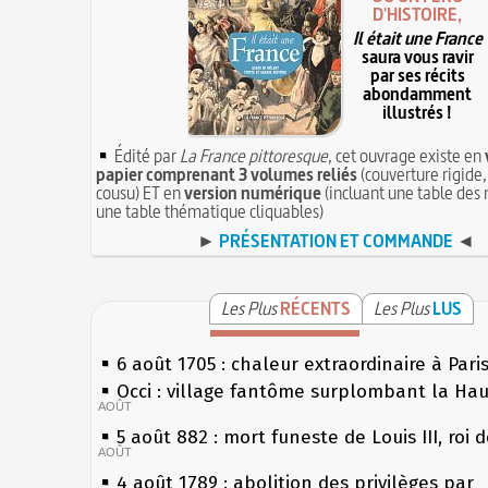
D'HISTOIRE,
Il était une France
saura vous ravir
par ses récits
abondamment
illustrés !
Édité par
La France pittoresque
, cet ouvrage existe en
papier comprenant 3 volumes reliés
(couverture rigide,
cousu) ET en
version numérique
(incluant une table des 
une table thématique cliquables)
►
PRÉSENTATION ET COMMANDE
◄
Les Plus
RÉCENTS
Les Plus
LUS
6 août 1705 : chaleur extraordinaire à Pari
Occi : village fantôme surplombant la Ha
AOÛT
5 août 882 : mort funeste de Louis III, roi 
AOÛT
4 août 1789 : abolition des privilèges par