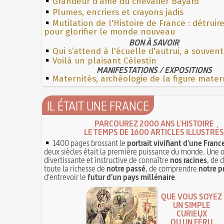
Grandeur d'âme du chevalier Bayard
Plumes, encriers et crayons jadis
Mutilation de l'Histoire de France : détruir
pour glorifier le monde nouveau
BON À SAVOIR
Qui s’attend à l'écuelle d'autrui, a souven
Voilà un plaisant Célestin
MANIFESTATIONS / EXPOSITIONS
Maternités, archéologie de la figure mater
IL ÉTAIT UNE FRANCE
PARCOUREZ 2000 ANS L'HISTOIRE
LE TEMPS DE 1600 ARTICLES ILLUSTRÉS
1400 pages brossant le
portrait vivifiant d'une Franc
deux siècles était la première puissance du monde. Une 
divertissante et instructive de connaître
nos racines
, de 
toute la richesse de
notre passé
, de comprendre
notre p
d'entrevoir le
futur d'un pays millénaire
QUE VOUS SOYEZ
UN SIMPLE
CURIEUX
OU UN FÉRU