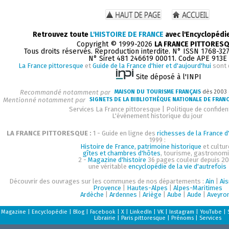
Retrouvez toute
L'HISTOIRE DE FRANCE
avec l'Encyclopédi
Copyright © 1999-2026
LA FRANCE PITTORES
Tous droits réservés. Reproduction interdite. N° ISSN 1768-32
N° Siret 481 246619 00011. Code APE 913E
La France pittoresque
et
Guide de la France d'hier et d'aujourd'hui
sont 
Site déposé à l'INPI
Recommandé notamment par
MAISON DU TOURISME FRANÇAIS
dès 2003
Mentionné notamment par
SIGNETS DE LA BIBLIOTHÈQUE NATIONALE DE FRAN
Services La France pittoresque
|
Politique de confident
L'événement historique du jour
LA FRANCE PITTORESQUE :
1 - Guide en ligne des
richesses de la France d'
1999 :
Histoire de France, patrimoine historique
et cultur
gîtes et chambres d'hôtes
, tourisme, gastronom
2 -
Magazine d'histoire
36 pages couleur depuis 20
une véritable
encyclopédie de la vie d'autrefois
Découvrir des ouvrages sur les communes de nos départements :
Ain
|
Ai
Provence
|
Hautes-Alpes
|
Alpes-Maritimes
Ardèche
|
Ardennes
|
Ariège
|
Aube
|
Aude
|
Aveyro
Magazine
|
Encyclopédie
|
Blog
|
Facebook
|
X
|
LinkedIn
|
VK
|
Instagram
|
YouTube
|
Librairie
|
Paris pittoresque
|
Prénoms
|
Services