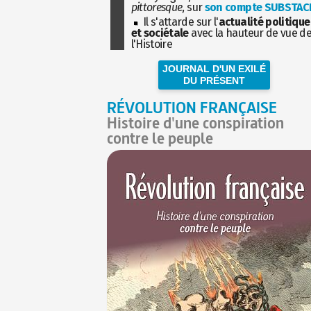
pittoresque
, sur
son compte SUBSTAC
Il s'attarde sur l'
actualité politique
et sociétale
avec la hauteur de vue d
l'Histoire
JOURNAL D'UN EXILÉ
DU PRÉSENT
RÉVOLUTION FRANÇAISE
Histoire d'une conspiration
contre le peuple