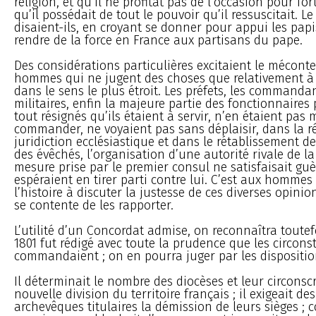
religion, et qu’il ne profitât pas de l’occasion pour fort
qu’il possédait de tout le pouvoir qu’il ressuscitait. L
disaient-ils, en croyant se donner pour appui les papi
rendre de la force en France aux partisans du pape.
Des considérations particulières excitaient le mécon
hommes qui ne jugent des choses que relativement à l
dans le sens le plus étroit. Les préfets, les commanda
militaires, enfin la majeure partie des fonctionnaires 
tout résignés qu’ils étaient à servir, n’en étaient pas
commander, ne voyaient pas sans déplaisir, dans la ré
juridiction ecclésiastique et dans le rétablissement d
des évêchés, l’organisation d’une autorité rivale de la 
mesure prise par le premier consul ne satisfaisait gu
espéraient en tirer parti contre lui. C’est aux hommes
l’histoire à discuter la justesse de ces diverses opini
se contente de les rapporter.
L’utilité d’un Concordat admise, on reconnaîtra toutef
1801 fut rédigé avec toute la prudence que les circons
commandaient ; on en pourra juger par les dispositio
Il déterminait le nombre des diocèses et leur circonscr
nouvelle division du territoire français ; il exigeait de
archevêques titulaires la démission de leurs sièges ; 