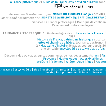
La France pittoresque
et
Guide de la France d'hier et d'aujourd'hui
sont 
Site déposé à l'INPI
Recommandé notamment par
MAISON DU TOURISME FRANÇAIS
dès 2003
Mentionné notamment par
SIGNETS DE LA BIBLIOTHÈQUE NATIONALE DE FRAN
Services La France pittoresque
|
Politique de confident
L'événement historique du jour
LA FRANCE PITTORESQUE :
1 - Guide en ligne des
richesses de la France d'
1999 :
Histoire de France, patrimoine historique
et cultur
gîtes et chambres d'hôtes
, tourisme, gastronom
2 -
Magazine d'histoire
36 pages couleur depuis 20
une véritable
encyclopédie de la vie d'autrefois
Découvrir des ouvrages sur les communes de nos départements :
Ain
|
Ai
Provence
|
Hautes-Alpes
|
Alpes-Maritimes
Ardèche
|
Ardennes
|
Ariège
|
Aube
|
Aude
|
Aveyro
Magazine
|
Encyclopédie
|
Blog
|
Facebook
|
X
|
LinkedIn
|
VK
|
Instagram
|
YouTube
|
Librairie
|
Paris pittoresque
|
Prénoms
|
Services