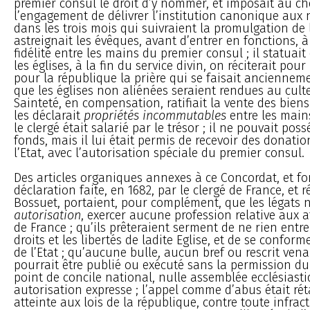
premier consul le droit d’y nommer, et imposait au che
l’engagement de délivrer l’institution canonique aux
dans les trois mois qui suivraient la promulgation de la
astreignait les évêques, avant d’entrer en fonctions, 
fidélité entre les mains du premier consul ; il statuai
les églises, à la fin du service divin, on réciterait pour
pour la république la prière qui se faisait ancienneme
que les églises non aliénées seraient rendues au culte
Sainteté, en compensation, ratifiait la vente des biens
les déclarait
propriétés incommutables
entre les main
le clergé était salarié par le trésor ; il ne pouvait po
fonds, mais il lui était permis de recevoir des donatio
l’Etat, avec l’autorisation spéciale du premier consul.
Des articles organiques annexes à ce Concordat, et fo
déclaration faite, en 1682, par le clergé de France, et 
Bossuet, portaient, pour complément, que les légats 
autorisation
, exercer aucune profession relative aux af
de France ; qu’ils prêteraient serment de ne rien entr
droits et les libertés de ladite Eglise, et de se conform
de l’Etat ; qu’aucune bulle, aucun bref ou rescrit ve
pourrait être publié ou exécuté sans la permission d
point de concile national, nulle assemblée ecclésiast
autorisation expresse ; l’appel comme d’abus était rét
atteinte aux lois de la république, contre toute infra