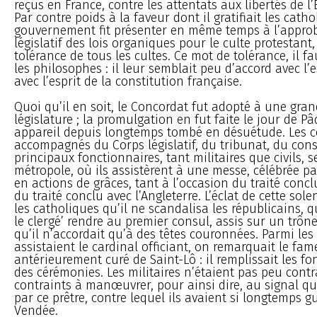
reçus en France, contre les attentats aux libertés de l’
Par contre poids à la faveur dont il gratifiait les catho
gouvernement fit présenter en même temps à l’appro
législatif des lois organiques pour le culte protestant
tolérance de tous les cultes. Ce mot de tolérance, il fau
les philosophes : il leur semblait peu d’accord avec l’e
avec l’esprit de la constitution française.
Quoi qu’il en soit, le Concordat fut adopté à une gran
législature ; la promulgation en fut faite le jour de P
appareil depuis longtemps tombé en désuétude. Les c
accompagnés du Corps législatif, du tribunat, du conse
principaux fonctionnaires, tant militaires que civils, s
métropole, où ils assistèrent à une messe, célébrée par
en actions de grâces, tant à l’occasion du traité concl
du traité conclu avec l’Angleterre. L’éclat de cette sol
les catholiques qu’il ne scandalisa les républicains, qu
le clergé’ rendre au premier consul, assis sur un trô
qu’il n’accordait qu’à des têtes couronnées. Parmi les
assistaient le cardinal officiant, on remarquait le fa
antérieurement curé de Saint-Lô : il remplissait les fo
des cérémonies. Les militaires n’étaient pas peu contr
contraints à manœuvrer, pour ainsi dire, au signal qu
par ce prêtre, contre lequel ils avaient si longtemps g
Vendée.