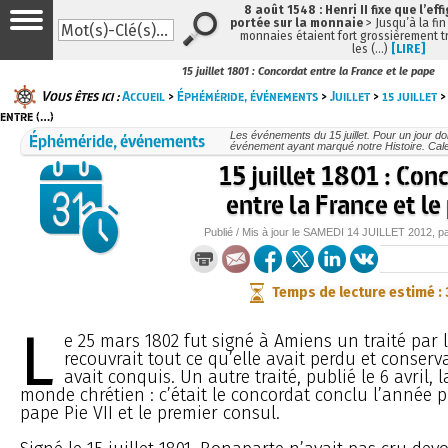
8 août 1548 : Henri II fixe que l’eff
portée sur la monnaie
> Jusqu’à la fin
monnaies étaient fort grossièrement tr
les (…)
[LIRE]
15 juillet 1801 : Concordat entre la France et le pape
Vous êtes ici :
Accueil
>
Éphéméride, événements
>
Juillet
>
15 juillet
>
entre (…)
Éphéméride, événements
Les événements du 15 juillet. Pour un jour 
événement ayant marqué notre Histoire. Cale
15 juillet 1801 : Con
entre la France et le
Publié / Mis à jour le
SAMEDI
14 JUILLET 2012
, p
Temps de lecture estimé :
L
e 25 mars 1802 fut signé à Amiens un traité par 
recouvrait tout ce qu’elle avait perdu et conserva
avait conquis. Un autre traité, publié le 6 avril, l
monde chrétien : c’était le concordat conclu l’année p
pape Pie VII et le premier consul.