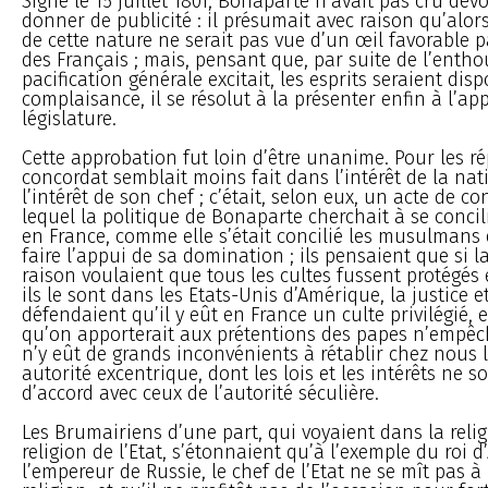
Signé le 15 juillet 1801, Bonaparte n’avait pas cru devo
donner de publicité : il présumait avec raison qu’alor
de cette nature ne serait pas vue d’un œil favorable pa
des Français ; mais, pensant que, par suite de l’enth
pacification générale excitait, les esprits seraient dis
complaisance, il se résolut à la présenter enfin à l’ap
législature.
Cette approbation fut loin d’être unanime. Pour les ré
concordat semblait moins fait dans l’intérêt de la na
l’intérêt de son chef ; c’était, selon eux, un acte de 
lequel la politique de Bonaparte cherchait à se concil
en France, comme elle s’était concilié les musulmans
faire l’appui de sa domination ; ils pensaient que si la
raison voulaient que tous les cultes fussent protégé
ils le sont dans les Etats-Unis d’Amérique, la justice e
défendaient qu’il y eût en France un culte privilégié, e
qu’on apporterait aux prétentions des papes n’empêch
n’y eût de grands inconvénients à rétablir chez nous l
autorité excentrique, dont les lois et les intérêts ne 
d’accord avec ceux de l’autorité séculière.
Les Brumairiens d’une part, qui voyaient dans la relig
religion de l’Etat, s’étonnaient qu’à l’exemple du roi d
l’empereur de Russie, le chef de l’Etat ne se mît pas à 