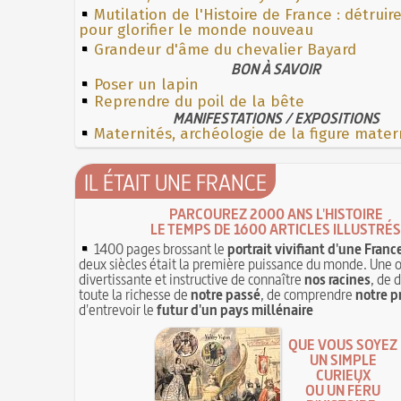
Mutilation de l'Histoire de France : détruir
pour glorifier le monde nouveau
Grandeur d'âme du chevalier Bayard
BON À SAVOIR
Poser un lapin
Reprendre du poil de la bête
MANIFESTATIONS / EXPOSITIONS
Maternités, archéologie de la figure mater
IL ÉTAIT UNE FRANCE
PARCOUREZ 2000 ANS L'HISTOIRE
LE TEMPS DE 1600 ARTICLES ILLUSTRÉS
1400 pages brossant le
portrait vivifiant d'une Franc
deux siècles était la première puissance du monde. Une 
divertissante et instructive de connaître
nos racines
, de 
toute la richesse de
notre passé
, de comprendre
notre p
d'entrevoir le
futur d'un pays millénaire
QUE VOUS SOYEZ
UN SIMPLE
CURIEUX
OU UN FÉRU