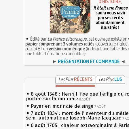
D'HISTOIRE,
Il était une France
saura vous ravir
par ses récits
abondamment
illustrés !
Édité par
La France pittoresque
, cet ouvrage existe en
papier comprenant 3 volumes reliés
(couverture rigide,
cousu) ET en
version numérique
(incluant une table des 
une table thématique cliquables)
►
PRÉSENTATION ET COMMANDE
◄
Les Plus
RÉCENTS
Les Plus
LUS
8 août 1548 : Henri II fixe que l’effigie du r
portée sur la monnaie
8 AOÛT
Payer en monnaie de singe
7 AOÛT
7 août 1834 : mort de l'inventeur du métier
semi-automatique Joseph-Marie Jacquard
7 A
6 août 1705 : chaleur extraordinaire à Pari