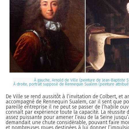
À gauche, Arnold de Ville (peinture de Jean-Baptiste S
À droite, portrait supposé de Rennequin Sualem (peinture attribué
De Ville se rend aussitôt à l’invitation de Colbert, et ar
accompagné de Rennequin Sualem, car il sent que pou
pareille entreprise il ne peut se passer de l’habile ouv
connaît par expérience toute la capacité. La réussit
assez puissante pour amener l’eau de la Seine jusqu’à
demandait une chute considérable, pouvant faire mou
et nombreuses roues destinées à lui donner l’impulsion