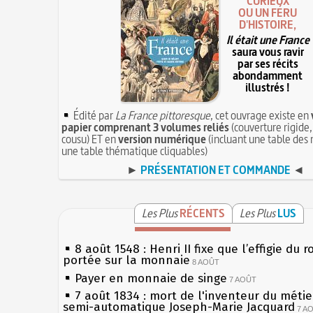
CURIEUX
OU UN FÉRU
D'HISTOIRE,
Il était une France
saura vous ravir
par ses récits
abondamment
illustrés !
Édité par
La France pittoresque
, cet ouvrage existe en
papier comprenant 3 volumes reliés
(couverture rigide,
cousu) ET en
version numérique
(incluant une table des 
une table thématique cliquables)
►
PRÉSENTATION ET COMMANDE
◄
Les Plus
RÉCENTS
Les Plus
LUS
8 août 1548 : Henri II fixe que l’effigie du r
portée sur la monnaie
8 AOÛT
Payer en monnaie de singe
7 AOÛT
7 août 1834 : mort de l'inventeur du métier
semi-automatique Joseph-Marie Jacquard
7 A