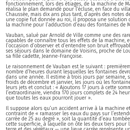
fonctionnement, lors des étiages, de la machine de M
réalisa le plan demandé pour l’écluse, en face du vill
Chaussée, mais dix ans plus tard, d’après des notes 
une copie fut donnée au roi, il proposa une solution 
la machine pour l’adduction d’eau des fontaines de M
Vauban, salué par Arnold de Ville comme une des rar
capables de connaître tous les effets de la machine, 
l’occasion d’observer et d’entendre son bruit effroyab
ses séjours dans le domaine de Voisins, proche de Lo
sa fille cadette, Jeanne-Françoise.
Le raisonnement de Vauban est le suivant : premièreme
nombre d’heures durant lesquelles les fontaines devr
dans une année. Il estime à trois jours par semaine, s
froids de décembre et janvier, les jours où les fontain
leurs jets et conclut : « Ajoutons 17 jours à cette so
l’extraordinaire, viendra 170 jours complets de 24 he
que toutes les eaux pourront jouer ».
Il suppose alors qu’un accident arrive à la machine et
contraint de « ramasser les eaux du pays sur l’estend
carrée de 25 au degré », soit la quantité d’eau tomb
cette superficie, à laquelle on ôte les deux tiers pour 
terre et des végétaux — une lieue carrée représente u