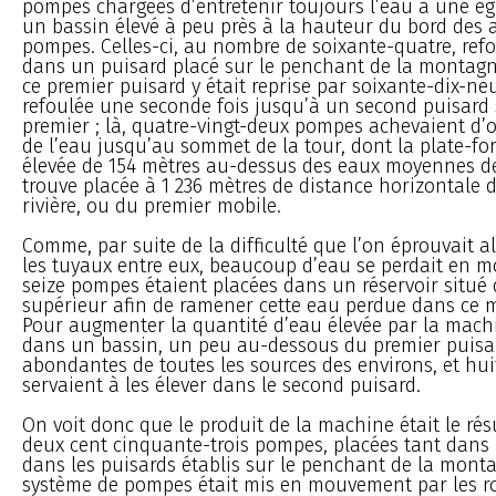
pompes chargées d’entretenir toujours l’eau à une ég
un bassin élevé à peu près à la hauteur du bord des 
pompes. Celles-ci, au nombre de soixante-quatre, refo
dans un puisard placé sur le penchant de la montagne
ce premier puisard y était reprise par soixante-dix-ne
refoulée une seconde fois jusqu’à un second puisard
premier ; là, quatre-vingt-deux pompes achevaient d’o
de l’eau jusqu’au sommet de la tour, dont la plate-fo
élevée de 154 mètres au-dessus des eaux moyennes de 
trouve placée à 1 236 mètres de distance horizontale 
rivière, ou du premier mobile.
Comme, par suite de la difficulté que l’on éprouvait a
les tuyaux entre eux, beaucoup d’eau se perdait en mo
seize pompes étaient placées dans un réservoir situé 
supérieur afin de ramener cette eau perdue dans ce 
Pour augmenter la quantité d’eau élevée par la machi
dans un bassin, un peu au-dessous du premier puisar
abondantes de toutes les sources des environs, et hu
servaient à les élever dans le second puisard.
On voit donc que le produit de la machine était le résu
deux cent cinquante-trois pompes, placées tant dans l
dans les puisards établis sur le penchant de la monta
système de pompes était mis en mouvement par les r