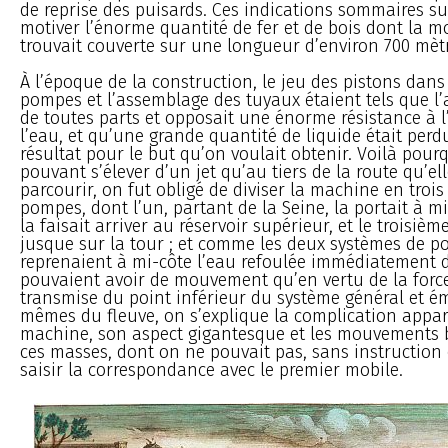
de reprise des puisards. Ces indications sommaires su
motiver l’énorme quantité de fer et de bois dont la 
trouvait couverte sur une longueur d’environ 700 mètr
À l’époque de la construction, le jeu des pistons dans
pompes et l’assemblage des tuyaux étaient tels que l’ai
de toutes parts et opposait une énorme résistance à 
l’eau, et qu’une grande quantité de liquide était per
résultat pour le but qu’on voulait obtenir. Voilà pourq
pouvant s’élever d’un jet qu’au tiers de la route qu’ell
parcourir, on fut obligé de diviser la machine en troi
pompes, dont l’un, partant de la Seine, la portait à m
la faisait arriver au réservoir supérieur, et le troisième
jusque sur la tour ; et comme les deux systèmes de p
reprenaient à mi-côte l’eau refoulée immédiatement d
pouvaient avoir de mouvement qu’en vertu de la forc
transmise du point inférieur du système général et 
mêmes du fleuve, on s’explique la complication appar
machine, son aspect gigantesque et les mouvements 
ces masses, dont on ne pouvait pas, sans instruction 
saisir la correspondance avec le premier mobile.