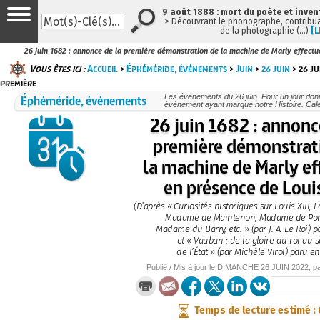
9 août 1888 : mort du poète et inven
> Découvrant le phonographe, contribuan
de la photographie (…)
[L
26 juin 1682 : annonce de la première démonstration de la machine de Marly effectu
Vous êtes ici :
Accueil
>
Éphéméride, événements
>
Juin
>
26 juin
> 26 ju
première
Éphéméride, événements
Les événements du 26 juin. Pour un jour do
événement ayant marqué notre Histoire. Cale
26 juin 1682 : annonc
première démonstrat
la machine de Marly ef
en présence de Loui
(D’après « Curiosités historiques sur Louis XIII, L
Madame de Maintenon, Madame de Po
Madame du Barry, etc. » (par J.-A. Le Roi) 
et « Vauban : de la gloire du roi au s
de l’État » (par Michèle Virol) paru en
Publié / Mis à jour le
DIMANCHE
26 JUIN 2022
, p
Temps de lecture estimé :