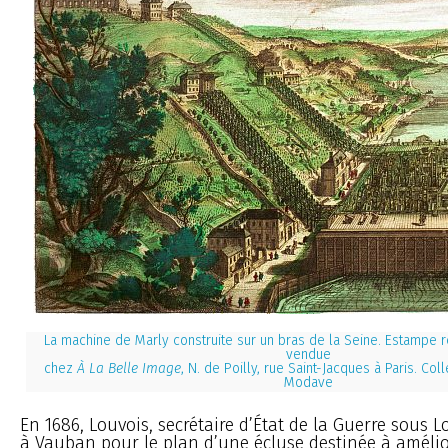
La machine de Marly construite sur un bras de la Seine. Estampe r
vendue
chez
À La Belle Image
, N. de Poilly, rue Saint-Jacques à Paris. Co
Modave
En 1686, Louvois, secrétaire d’État de la Guerre sous Lo
à Vauban pour le plan d’une écluse destinée à amélio