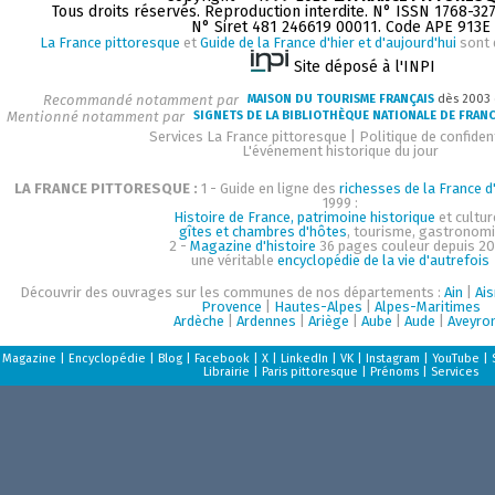
Tous droits réservés. Reproduction interdite. N° ISSN 1768-32
N° Siret 481 246619 00011. Code APE 913E
La France pittoresque
et
Guide de la France d'hier et d'aujourd'hui
sont 
Site déposé à l'INPI
Recommandé notamment par
MAISON DU TOURISME FRANÇAIS
dès 2003
Mentionné notamment par
SIGNETS DE LA BIBLIOTHÈQUE NATIONALE DE FRAN
Services La France pittoresque
|
Politique de confident
L'événement historique du jour
LA FRANCE PITTORESQUE :
1 - Guide en ligne des
richesses de la France d'
1999 :
Histoire de France, patrimoine historique
et cultur
gîtes et chambres d'hôtes
, tourisme, gastronom
2 -
Magazine d'histoire
36 pages couleur depuis 20
une véritable
encyclopédie de la vie d'autrefois
Découvrir des ouvrages sur les communes de nos départements :
Ain
|
Ai
Provence
|
Hautes-Alpes
|
Alpes-Maritimes
Ardèche
|
Ardennes
|
Ariège
|
Aube
|
Aude
|
Aveyro
Magazine
|
Encyclopédie
|
Blog
|
Facebook
|
X
|
LinkedIn
|
VK
|
Instagram
|
YouTube
|
Librairie
|
Paris pittoresque
|
Prénoms
|
Services