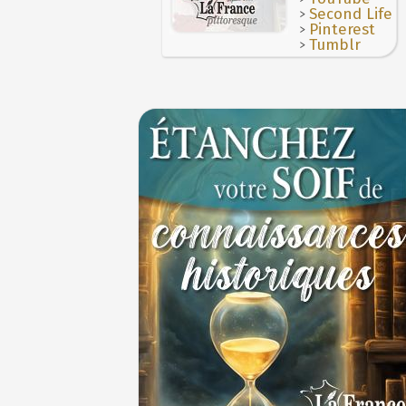
>
Second Life
>
Pinterest
>
Tumblr