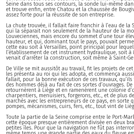
Seine dans tous ses contours, la sonde lui-même dans
et trouve enfin, entre Chatou et la chaussée de Bougi
assez forte pour la réussite de son entreprise.
La chute trouvée, il fallait faire franchir à l’eau de la
qui la séparait non seulement de la hauteur de la m
Louveciennes, mais encore du sommet d’une tour élev
hauteur, et qui, dominant tout le pays, pouvait perme
cette eau soit à Versailles, point principal pour lequ
l’établissement de cet instrument hydraulique, soit à M
venait d’arrêter la construction, soit même à Saint-G
De Ville se mit aussitôt au travail, fit les projets de c
les présenta au roi qui les adopta, et commença aussit
fallait, pour la bonne exécution de ces travaux, qu’ils
des hommes déjà au fait de ces sortes d’ouvrages. De
retournèrent à Liège et en ramenèrent une colonie d’o
charpentiers, menuisiers, forgerons, etc., et de plus d
marchés avec les entrepreneurs de ce pays, en sorte q
pompes, mécanismes, cuirs, fers, etc., tout vint de Lièg
Toute la partie de la Seine comprise entre le Port-Marl
cette époque presque entièrement divisée en deux bra
petites îles. Pour que la navigation ne fût pas interr
même temps une grande partie des eaux du fleuve e