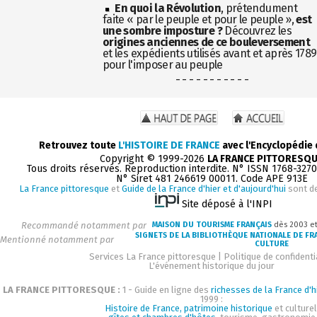
En quoi la Révolution
, prétendument
faite « par le peuple et pour le peuple »,
est
une sombre imposture ?
Découvrez les
origines anciennes de ce bouleversement
et les expédients utilisés avant et après 1789
pour l'imposer au peuple
- - - - - - - - - - -
Retrouvez toute
L'HISTOIRE DE FRANCE
avec l'Encyclopédie
Copyright © 1999-2026
LA FRANCE PITTORESQ
Tous droits réservés. Reproduction interdite. N° ISSN 1768-327
N° Siret 481 246619 00011. Code APE 913E
La France pittoresque
et
Guide de la France d'hier et d'aujourd'hui
sont d
Site déposé à l'INPI
Recommandé notamment par
MAISON DU TOURISME FRANÇAIS
dès 2003 e
SIGNETS DE LA BIBLIOTHÈQUE NATIONALE DE FR
Mentionné notamment par
CULTURE
Services La France pittoresque
|
Politique de confidenti
L'événement historique du jour
LA FRANCE PITTORESQUE :
1 - Guide en ligne des
richesses de la France d'h
1999 :
Histoire de France, patrimoine historique
et culturel