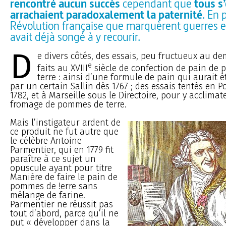
rencontré aucun succès
cependant que
tous s
arrachaient paradoxalement la paternité
. En 
Révolution française que marquèrent guerres et
avait déjà songé à y recourir.
D
e divers côtés, des essais, peu fructueux au de
e
faits au XVIII
siècle de confection de pain de
terre : ainsi d’une formule de pain qui aurait 
par un certain Sallin dès 1767 ; des essais tentés en P
1782, et à Marseille sous le Directoire, pour y acclimat
fromage de pommes de terre.
Mais l’instigateur ardent de
ce produit ne fut autre que
le célèbre Antoine
Parmentier, qui en 1779 fit
paraître à ce sujet un
opuscule ayant pour titre
Manière de faire le pain de
pommes de !erre sans
mélange de farine.
Parmentier ne réussit pas
tout d’abord, parce qu’il ne
put « développer dans la