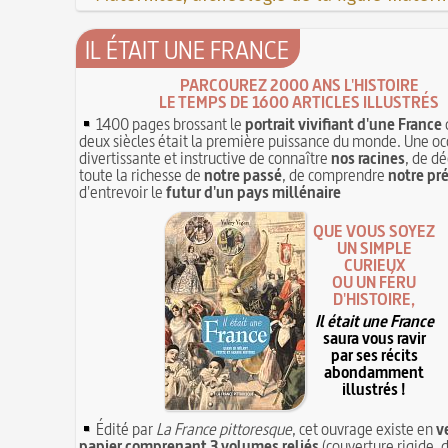
IL ÉTAIT UNE FRANCE
PARCOUREZ 2000 ANS L'HISTOIRE
LE TEMPS DE 1600 ARTICLES ILLUSTRÉS
1400 pages brossant le
portrait vivifiant d'une France
deux siècles était la première puissance du monde. Une oc
divertissante et instructive de connaître
nos racines
, de dé
toute la richesse de
notre passé
, de comprendre
notre pr
d'entrevoir le
futur d'un pays millénaire
QUE VOUS SOYEZ
UN SIMPLE
CURIEUX
OU UN FÉRU
D'HISTOIRE,
Il était une France
saura vous ravir
par ses récits
abondamment
illustrés !
Édité par
La France pittoresque
, cet ouvrage existe en
v
papier comprenant 3 volumes reliés
(couverture rigide, d