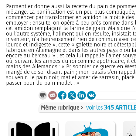
Parmentier donne aussi la recette du pain de pommes
mélange. La panification est un peu plus compliquée, 
commencer par transformer en amidon la moitié de
employer : ensuite, on opère à peu près comme dans l
cet amidon remplaçant la farine de grain. Mais que l’
ou l’autre système, l’aliment qui en résulte, insistait 
inventeur, n’a heureusement rien de commun avec ce
lourde et indigeste », cette « galette noire et détestab
fabrique en Allemagne et dans les autres pays « où l
encore au berceau » : et cela lui rappelle l’amer souv
où, suivant les armées du roi comme apothicaire, il é
mains des Allemands : « Prisonnier de guerre en Westp
mangé de ce soi-disant pain ; mon palais s’en rappell
souvenir. Le pain noir, mat et amer de sarrasin, placé 
passer pour du pain mollet ! »
Même rubrique >
voir les
345 ARTICL