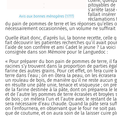
colère, quelqu
pitoyables de 
s’arrête lassé 
fallait insérer
Avis aux bonnes ménagères
(1777)
réclamations f
du pain de pommes de terre et les réponses qu’elles 
nécessairement occasionnées, un volume ne suffirait 
Quelle était donc, d’après lui, la bonne recette, celle 
fait découvrir les patientes recherches qu’il avait pou
l’aide de son confrère et ami Cadet le jeune ? La voici t
consignée dans son
Mémoire
pour le Languedoc :
« Pour préparer du bon pain de pommes de terre, il f
racines s’y trouvent dans la proportion de parties éga
farine des autres grains. Pour cet effet, on fera cuir
terre dans l’eau ; on en ôtera la peau, on les écrasera
un rouleau de bois, de manière qu’il ne reste aucun 
en résulte une pâte unie, tenace et visqueuse ; on pr
de la farine destinée à la pâte, dont on préparera le l
et de l’autre les pommes de terre écrasées et broyées
de bois ; on mêlera l’un et l’autre avec le restant de la
sera nécessaire d’eau chaude. Quand la pâte sera suf
on l’enfournera, en observant que le four ne soit pas
que de coutume, et on aura soin de la laisser cuire p