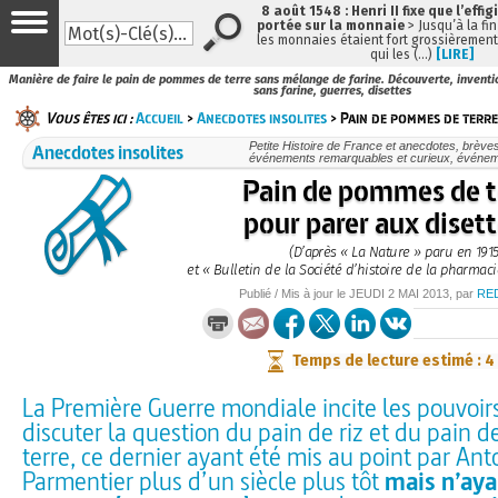
8 août 1548 : Henri II fixe que l’effig
portée sur la monnaie
> Jusqu’à la fin
les monnaies étaient fort grossièrement 
qui les (…)
[LIRE]
Manière de faire le pain de pommes de terre sans mélange de farine. Découverte, inventi
sans farine, guerres, disettes
Vous êtes ici :
Accueil
>
Anecdotes insolites
> Pain de pommes de terre
Anecdotes insolites
Petite Histoire de France et anecdotes, brèves e
événements remarquables et curieux, événe
Pain de pommes de t
pour parer aux disett
(D’après « La Nature » paru en 191
et « Bulletin de la Société d’histoire de la pharmaci
Publié / Mis à jour le
JEUDI
2 MAI 2013
, par
RE
Temps de lecture estimé : 4
La Première Guerre mondiale incite les pouvoirs
discuter la question du pain de riz et du pain
terre, ce dernier ayant été mis au point par Ant
Parmentier plus d’un siècle plus tôt
mais n’aya