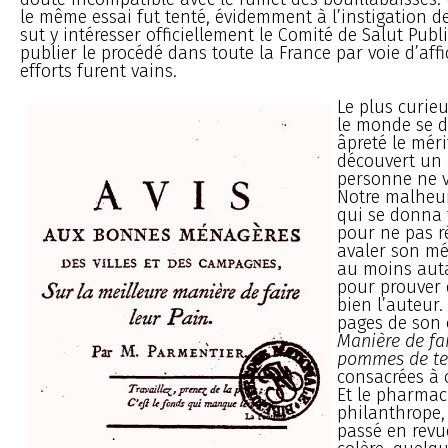
le même essai fut tenté, évidemment à l’instigation d
sut y intéresser officiellement le Comité de Salut Public 
publier le procédé dans toute la France par voie d’aff
efforts furent vains.
Le plus curieu
le monde se d
âpreté le méri
découvert un
personne ne v
Notre malheur
qui se donna 
pour ne pas ré
avaler son mé
au moins aut
pour prouver q
bien l’auteur
pages de son 
Manière de fai
pommes de te
consacrées à 
Et le pharmac
philanthrope,
passé en revu