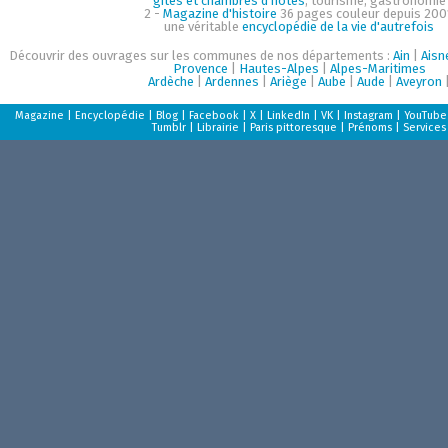
gîtes et chambres d'hôtes
, tourisme, gastronomie
2 -
Magazine d'histoire
36 pages couleur depuis 200
une véritable
encyclopédie de la vie d'autrefois
Découvrir des ouvrages sur les communes de nos départements :
Ain
|
Aisn
Provence
|
Hautes-Alpes
|
Alpes-Maritimes
Ardèche
|
Ardennes
|
Ariège
|
Aube
|
Aude
|
Aveyron
Magazine
|
Encyclopédie
|
Blog
|
Facebook
|
X
|
LinkedIn
|
VK
|
Instagram
|
YouTube
Tumblr
|
Librairie
|
Paris pittoresque
|
Prénoms
|
Services