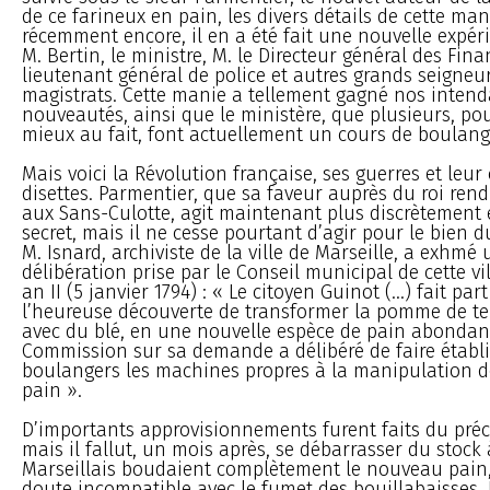
de ce farineux en pain, les divers détails de cette ma
récemment encore, il en a été fait une nouvelle expér
M. Bertin, le ministre, M. le Directeur général des Fina
lieutenant général de police et autres grands seigneur
magistrats. Cette manie a tellement gagné nos intend
nouveautés, ainsi que le ministère, que plusieurs, po
mieux au fait, font actuellement un cours de boulang
Mais voici la Révolution française, ses guerres et leur
disettes. Parmentier, que sa faveur auprès du roi ren
aux Sans-Culotte, agit maintenant plus discrètement
secret, mais il ne cesse pourtant d’agir pour le bien d
M. Isnard, archiviste de la ville de Marseille, a exhmé
délibération prise par le Conseil municipal de cette vil
an II (5 janvier 1794) : « Le citoyen Guinot (...) fait pa
l’heureuse découverte de transformer la pomme de te
avec du blé, en une nouvelle espèce de pain abondant
Commission sur sa demande a délibéré de faire établi
boulangers les machines propres à la manipulation 
pain ».
D’importants approvisionnements furent faits du préc
mais il fallut, un mois après, se débarrasser du stock à 
Marseillais boudaient complètement le nouveau pain
doute incompatible avec le fumet des bouillabaisses.