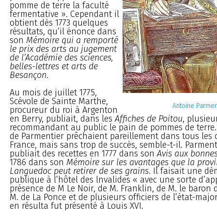
pomme de terre la faculté
fermentative ». Cependant il
obtient dès 1773 quelques
résultats, qu’il énonce dans
son
Mémoire qui a remporté
le prix des arts au jugement
de l’Académie des sciences,
belles-lettres et arts de
Besançon
.
Au mois de juillet 1775,
Scévole de Sainte Marthe,
Antoine Parmen
procureur du roi à Argenton
en Berry, publiait, dans les
Affiches de Poitou
, plusieu
recommandant au public le pain de pommes de terre.
de Parmentier prêchaient pareillement dans tous les 
France, mais sans trop de succès, semble-t-il. Parmen
publiait des recettes en 1777 dans son
Avis aux bonne
1786 dans son
Mémoire sur les avantages que la provi
Languedoc peut retirer de ses grains
. Il faisait une d
publique à l’hôtel des lnvalides « avec une sorte d’ap
présence de M Le Noir, de M. Franklin, de M. le baron 
M. de La Ponce et de plusieurs officiers de l’état-majo
en résulta fut présenté à Louis XVI.