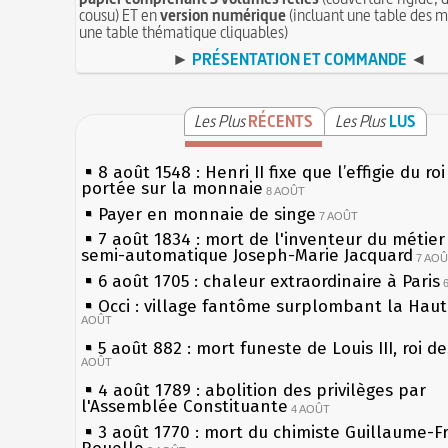
cousu) ET en
version numérique
(incluant une table des m
une table thématique cliquables)
►
PRÉSENTATION ET COMMANDE
◄
Les Plus
RÉCENTS
Les Plus
LUS
8 août 1548 : Henri II fixe que l’effigie du ro
portée sur la monnaie
8 AOÛT
Payer en monnaie de singe
7 AOÛT
7 août 1834 : mort de l'inventeur du métier 
semi-automatique Joseph-Marie Jacquard
7 AO
6 août 1705 : chaleur extraordinaire à Paris
Occi : village fantôme surplombant la Hau
AOÛT
5 août 882 : mort funeste de Louis III, roi d
AOÛT
4 août 1789 : abolition des privilèges par
l'Assemblée Constituante
4 AOÛT
3 août 1770 : mort du chimiste Guillaume-F