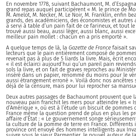
En novembre 1778, suivant Bachaumont, M. d’Espagn
grand repas auquel participèrent « M. le prince de Mo
M. Amelot, M. Necker, M. Le Noir, M. Franklin, enfin b
grands, des académiciens, des économistes et autres 
a servi à table d’un pain fait de ce farineux, et tout l
trouvé aussi beau, aussi léger, aussi blanc, aussi exce
meilleur pain mollet : chacun en a pris emporté ».
A quelque temps de là, la
Gazette de France
faisait sa
lecteurs que le pain entièrement composé de pommes
revenait pas à plus de 5 liards la livre. Mais, écrit e
« il est éclairci aujourd’hui qu’un pareil pain reviendr
sols la livre, et on fait de graves reproches au Ministèr
inséré dans un papier, renommé du moins pour le véra
aussi étrangement erroné ». Voilà donc nos ancêtres 
déjà de la censure, mais pour lui reprocher sa mansu
Deux autres passages de Bachaumont prouvent que 
nouveau pain franchit les mers pour atteindre les « I
d’Amérique », où est à l’étude un biscuit de pommes d
France même la question prend de plus en plus les p
affaire d’État : « Le gouvernement songe sérieusement 
la culture de la pomme de terre en France. Différents
province ont envoyé des hommes intelligents aux Inv
suivre sous le sieur Parmentier, le nouvel auteur de 