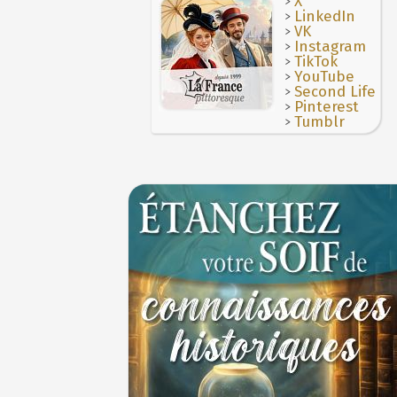
>
Antoinette
X
4 juillet 1465 : ordonnance imposant la pr
>
LinkedIn
Hâtez-vous lentement
lanternes dans les rues
>
VK
4 JUILLET
Troisième République (1870-1940)
>
Instagram
Voir la lune à gauche
3 JUILLET
>
TikTok
Vatel, « perdu d'honneur », se suicide lors 
3 juillet 987 : Hugues Capet est couronné et
>
YouTube
donné en 1671 par le prince de Condé à Louis
des Francs à Noyon
>
Second Life
3 JUILLET
>
Pinterest
Maternités, archéologie de la figure mater
>
Tumblr
JUILLET
Le masque de l'ingérence ou le peuple sou
1ER JUILLET