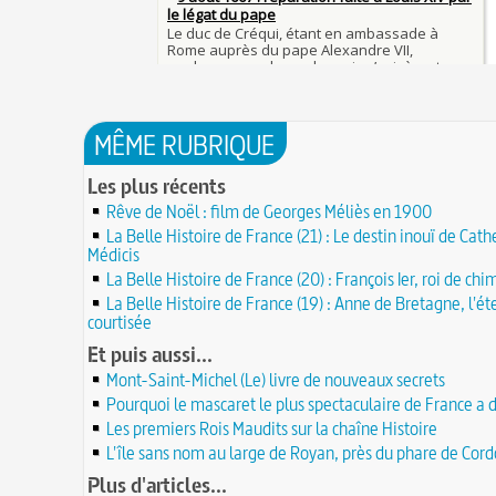
23 juillet 1692 : mort de l'historien et gram
Mort de Roland à Roncevaux en 778 : entre 
Gilles Ménage
et légende
23 JUILLET
22 juillet 1894 : épreuve finale de la premi
C'est le pot de terre contre le pot de fer
compétition automobile de l'histoire
22 JUILLET
L'habit ne fait pas le moine
21 juillet 1798 : marche des Français au Cair
Lucie de Pracontal : emmurée vive le jour d
bataille des Pyramides
mariage au château de Montségur (Dauphiné
20 JUILLET
MÊME RUBRIQUE
Robert II le Pieux ou le Sage ou le Dévot (n
Saint Nicolas : vie, miracles, légendes
mort le 20 juillet 1031)
20 JUILLET
Les plus récents
28 mars 1757 : exécution de Damiens pour t
19 juillet 1900 : mise en service du Métropo
d'assassinat sur Louis XV
Rêve de Noël : film de Georges Méliès en 1900
Paris
19 JUILLET
Valentin (Saint) : pourquoi fut-il décapité e
La Belle Histoire de France (21) : Le destin inouï de Cat
l'origine de festivités ?
18 juillet 1721 : mort du peintre Jean-Antoi
Médicis
Watteau
À force de forger on devient forgeron
18 JUILLET
La Belle Histoire de France (20) : François Ier, roi de chi
17 juillet 1429 : Charles VII est sacré à Reim
10 octobre 1853 : premiers essais d'un tél
La Belle Histoire de France (19) : Anne de Bretagne, l'ét
Charles Bourseul, plus de 20 ans avant Bell
16 juillet 1907 : mort de l'ancien préfet et
courtisée
ambassadeur Eugène Poubelle
Glanage (Le) : pratique ancestrale encadré
16 JUILLET
Et puis aussi...
Henri II et toujours en vigueur
15 juillet 1533 : pose de la première pierre 
Mont-Saint-Michel (Le) livre de nouveaux secrets
de Ville de Paris
Tortures et supplices au XVIe siècle
15 JUILLET
Pourquoi le mascaret le plus spectaculaire de France a 
19 avril 1906 : mort de Pierre Curie, pionnie
14 juillet 1827 : mort du physicien Augustin 
Les premiers Rois Maudits sur la chaîne Histoire
l'étude de la radioactivité
fondateur de l'optique moderne
14 JUILLET
L'île sans nom au large de Royan, près du phare de Cor
L'oisiveté est la mère de tous les vices
13 juillet 1788 : violent ouragan traversant
et ravageant les moissons
Il faut manger pour vivre et non vivre pou
Plus d'articles...
13 JUILLET