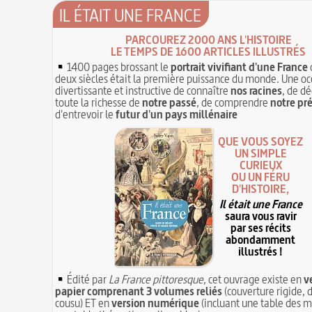
IL ÉTAIT UNE FRANCE
PARCOUREZ 2000 ANS L'HISTOIRE
LE TEMPS DE 1600 ARTICLES ILLUSTRÉS
1400 pages brossant le
portrait vivifiant d'une France
deux siècles était la première puissance du monde. Une oc
divertissante et instructive de connaître
nos racines
, de dé
toute la richesse de
notre passé
, de comprendre
notre pr
d'entrevoir le
futur d'un pays millénaire
QUE VOUS SOYEZ
UN SIMPLE
CURIEUX
OU UN FÉRU
D'HISTOIRE,
Il était une France
saura vous ravir
par ses récits
abondamment
illustrés !
Édité par
La France pittoresque
, cet ouvrage existe en
v
papier comprenant 3 volumes reliés
(couverture rigide, d
cousu) ET en
version numérique
(incluant une table des m