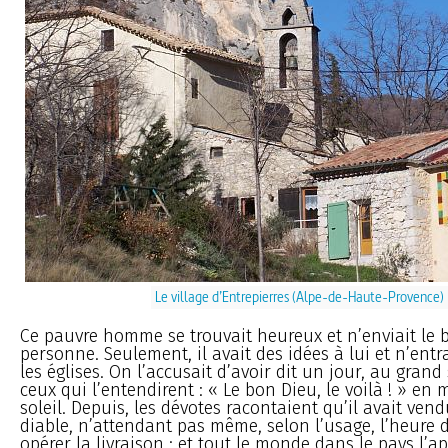
Le village d’Entrepierres (Alpe-de-Haute-Provence)
Ce pauvre homme se trouvait heureux et n’enviait le 
personne. Seulement, il avait des idées à lui et n’ent
les églises. On l’accusait d’avoir dit un jour, au gran
ceux qui l’entendirent : « Le bon Dieu, le voilà ! » en 
soleil. Depuis, les dévotes racontaient qu’il avait ve
diable, n’attendant pas même, selon l’usage, l’heure 
opérer la livraison ; et tout le monde dans le pays l’a