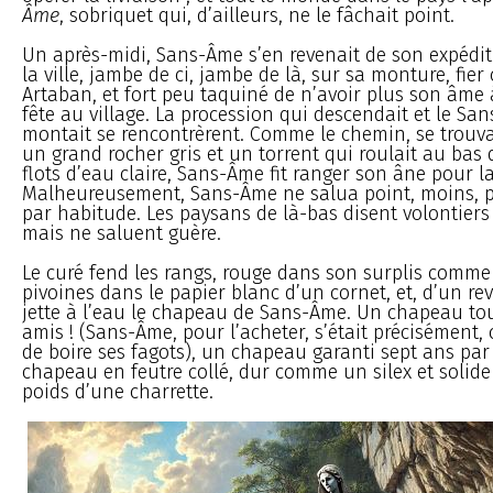
Âme
, sobriquet qui, d’ailleurs, ne le fâchait point.
Un après-midi, Sans-Âme s’en revenait de son expédi
la ville, jambe de ci, jambe de là, sur sa monture, fi
Artaban, et fort peu taquiné de n’avoir plus son âme à 
fête au village. La procession qui descendait et le Sa
montait se rencontrèrent. Comme le chemin, se trouvai
un grand rocher gris et un torrent qui roulait au bas 
flots d’eau claire, Sans-Âme fit ranger son âne pour la
Malheureusement, Sans-Âme ne salua point, moins, p
par habitude. Les paysans de là-bas disent volontiers
mais ne saluent guère.
Le curé fend les rangs, rouge dans son surplis comm
pivoines dans le papier blanc d’un cornet, et, d’un re
jette à l’eau le chapeau de Sans-Âme. Un chapeau to
amis ! (Sans-Âme, pour l’acheter, s’était précisément, c
de boire ses fagots), un chapeau garanti sept ans par 
chapeau en feutre collé, dur comme un silex et solide 
poids d’une charrette.