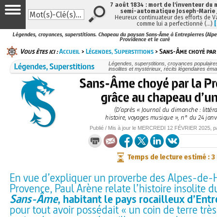
7 août 1834 : mort de l'inventeur du 
semi-automatique Joseph-Marie
Heureux continuateur des efforts de V
comme lui a perfectionné (…)
Légendes, croyances, superstitions. Chapeau du paysan Sans-Âme à Entrepierres (Alp
Providence et le curé
Vous êtes ici :
Accueil
>
Légendes, Superstitions
> Sans-Âme choyé par 
Légendes, Superstitions
Légendes, superstitions, croyances populaires, 
insolites et mystérieux, récits légendaires émai
Sans-Âme choyé par la P
grâce au chapeau d’un
(D’après « Journal du dimanche : littéra
histoire, voyages musique », n° du 24 janv
Publié / Mis à jour le
MERCREDI
12 FÉVRIER 2025
, 
Temps de lecture estimé : 3
En vue d’expliquer un proverbe des Alpes-de-
Provence, Paul Arène relate l’histoire insolite 
Sans-Âme
, habitant le pays rocailleux d’Entr
pour tout avoir possédait « un coin de terre trè