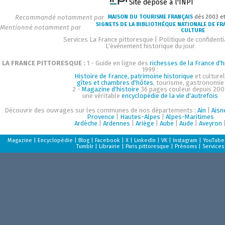
Site déposé à l'INPI
Recommandé notamment par
MAISON DU TOURISME FRANÇAIS
dès 2003 e
SIGNETS DE LA BIBLIOTHÈQUE NATIONALE DE FR
Mentionné notamment par
CULTURE
Services La France pittoresque
|
Politique de confidenti
L'événement historique du jour
LA FRANCE PITTORESQUE :
1 - Guide en ligne des
richesses de la France d'h
1999 :
Histoire de France, patrimoine historique
et culturel
gîtes et chambres d'hôtes
, tourisme, gastronomie
2 -
Magazine d'histoire
36 pages couleur depuis 200
une véritable
encyclopédie de la vie d'autrefois
Découvrir des ouvrages sur les communes de nos départements :
Ain
|
Aisn
Provence
|
Hautes-Alpes
|
Alpes-Maritimes
Ardèche
|
Ardennes
|
Ariège
|
Aube
|
Aude
|
Aveyron
Magazine
|
Encyclopédie
|
Blog
|
Facebook
|
X
|
LinkedIn
|
VK
|
Instagram
|
YouTube
Tumblr
|
Librairie
|
Paris pittoresque
|
Prénoms
|
Services