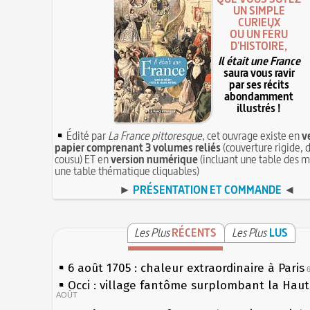
UN SIMPLE
CURIEUX
OU UN FÉRU
D'HISTOIRE,
Il était une France
saura vous ravir
par ses récits
abondamment
illustrés !
Édité par
La France pittoresque
, cet ouvrage existe en
v
papier comprenant 3 volumes reliés
(couverture rigide, d
cousu) ET en
version numérique
(incluant une table des m
une table thématique cliquables)
►
PRÉSENTATION ET COMMANDE
◄
Les Plus
RÉCENTS
Les Plus
LUS
6 août 1705 : chaleur extraordinaire à Paris
Occi : village fantôme surplombant la Hau
AOÛT