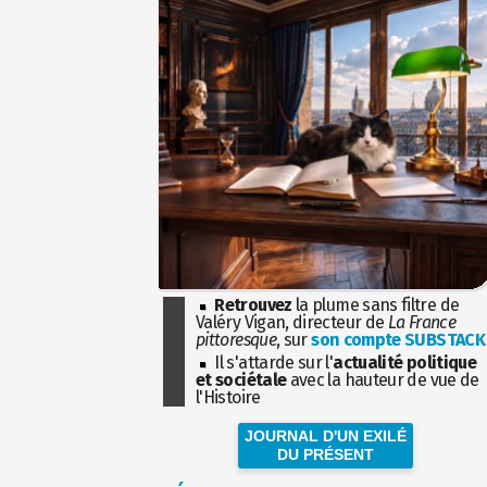
Retrouvez
la plume sans filtre de
Valéry Vigan, directeur de
La France
pittoresque
, sur
son compte SUBSTACK
Il s'attarde sur l'
actualité politique
et sociétale
avec la hauteur de vue de
l'Histoire
JOURNAL D'UN EXILÉ
DU PRÉSENT