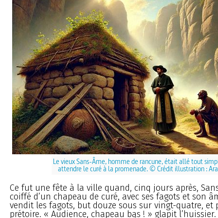
Le vieux Sans-Âme, homme de rancune, était allé tout sim
attendre le curé à la promenade. © Crédit illustration : Ar
Ce fut une fête à la ville quand, cinq jours après, San
coiffé d’un chapeau de curé, avec ses fagots et son 
vendit les fagots, but douze sous sur vingt-quatre, et 
prétoire. « Audience, chapeau bas ! » glapit l’huissier.