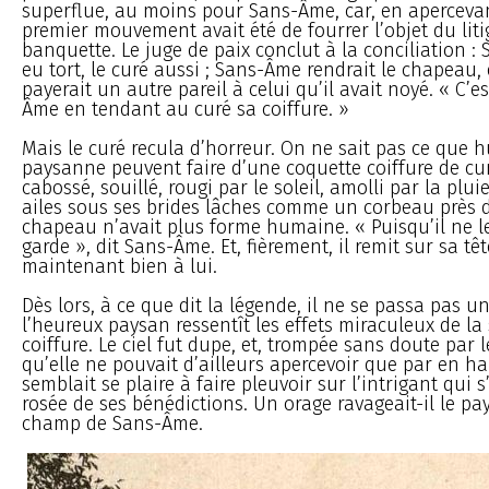
superflue, au moins pour Sans-Âme, car, en apercevan
premier mouvement avait été de fourrer l’objet du liti
banquette. Le juge de paix conclut à la conciliation :
eu tort, le curé aussi ; Sans-Âme rendrait le chapeau, e
payerait un autre pareil à celui qu’il avait noyé. « C’es
Âme en tendant au curé sa coiffure. »
Mais le curé recula d’horreur. On ne sait pas ce que hu
paysanne peuvent faire d’une coquette coiffure de cur
cabossé, souillé, rougi par le soleil, amolli par la plui
ailes sous ses brides lâches comme un corbeau près d’
chapeau n’avait plus forme humaine. « Puisqu’il ne le 
garde », dit Sans-Âme. Et, fièrement, il remit sur sa t
maintenant bien à lui.
Dès lors, à ce que dit la légende, il ne se passa pas u
l’heureux paysan ressentît les effets miraculeux de la
coiffure. Le ciel fut dupe, et, trompée sans doute par
qu’elle ne pouvait d’ailleurs apercevoir que par en ha
semblait se plaire à faire pleuvoir sur l’intrigant qui s
rosée de ses bénédictions. Un orage ravageait-il le pay
champ de Sans-Âme.