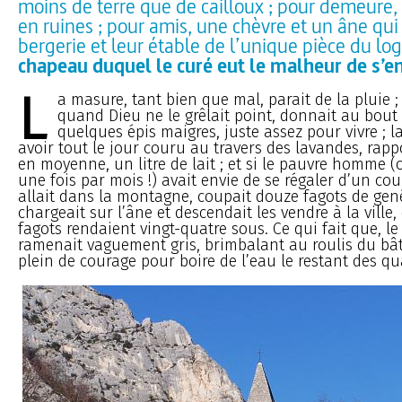
moins de terre que de cailloux ; pour demeure
en ruines ; pour amis, une chèvre et un âne qui 
bergerie et leur étable de l’unique pièce du log
chapeau duquel le curé eut le malheur de s’e
L
a masure, tant bien que mal, parait de la pluie ; 
quand Dieu ne le grêlait point, donnait au bout 
quelques épis maigres, juste assez pour vivre ; l
avoir tout le jour couru au travers des lavandes, rappo
en moyenne, un litre de lait ; et si le pauvre homme (ce
une fois par mois !) avait envie de se régaler d’un coup
allait dans la montagne, coupait douze fagots de genêt
chargeait sur l’âne et descendait les vendre à la ville
fagots rendaient vingt-quatre sous. Ce qui fait que, le s
ramenait vaguement gris, brimbalant au roulis du bât
plein de courage pour boire de l’eau le restant des q