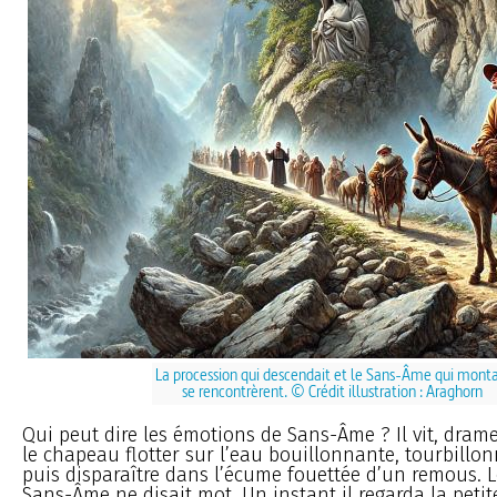
La procession qui descendait et le Sans-Âme qui monta
se rencontrèrent. © Crédit illustration : Araghorn
Qui peut dire les émotions de Sans-Âme ? Il vit, dram
le chapeau flotter sur l’eau bouillonnante, tourbillonn
puis disparaître dans l’écume fouettée d’un remous. Le
Sans-Âme ne disait mot. Un instant il regarda la petit