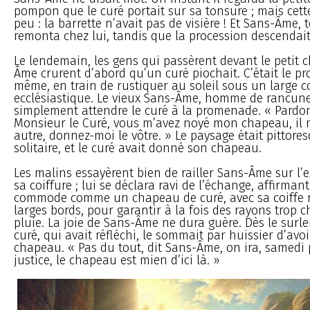
pompon que le curé portait sur sa tonsure ; mais cett
peu : la barrette n’avait pas de visière ! Et Sans-Âme, 
remonta chez lui, tandis que la procession descendait 
Le lendemain, les gens qui passèrent devant le petit
Âme crurent d’abord qu’un curé piochait. C’était le pro
même, en train de rustiquer au soleil sous un large c
ecclésiastique. Le vieux Sans-Âme, homme de rancune, 
simplement attendre le curé à la promenade. « Pardon
Monsieur le Curé, vous m’avez noyé mon chapeau, il 
autre, donnez-moi le vôtre. » Le paysage était pittore
solitaire, et le curé avait donné son chapeau.
Les malins essayèrent bien de railler Sans-Âme sur l’
sa coiffure ; lui se déclara ravi de l’échange, affirman
commode comme un chapeau de curé, avec sa coiffe r
larges bords, pour garantir à la fois des rayons trop c
pluie. La joie de Sans-Âme ne dura guère. Dès le surl
curé, qui avait réfléchi, le sommait par huissier d’avoi
chapeau. « Pas du tout, dit Sans-Âme, on ira, samedi
justice, le chapeau est mien d’ici là. »