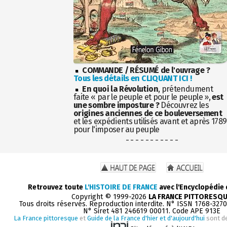
COMMANDE / RÉSUMÉ de l'ouvrage ?
Tous les détails en CLIQUANT ICI !
En quoi la Révolution
, prétendument
faite « par le peuple et pour le peuple »,
est
une sombre imposture ?
Découvrez les
origines anciennes de ce bouleversement
et les expédients utilisés avant et après 1789
pour l'imposer au peuple
- - - - - - - - - - -
Retrouvez toute
L'HISTOIRE DE FRANCE
avec l'Encyclopédie
Copyright © 1999-2026
LA FRANCE PITTORESQ
Tous droits réservés. Reproduction interdite. N° ISSN 1768-327
N° Siret 481 246619 00011. Code APE 913E
La France pittoresque
et
Guide de la France d'hier et d'aujourd'hui
sont d