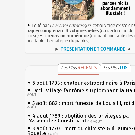
par ses récits
abondamment
illustrés !
Édité par
La France pittoresque
, cet ouvrage existe en
papier comprenant 3 volumes reliés
(couverture rigide,
cousu) ET en
version numérique
(incluant une table des 
une table thématique cliquables)
►
PRÉSENTATION ET COMMANDE
◄
Les Plus
RÉCENTS
Les Plus
LUS
6 août 1705 : chaleur extraordinaire à Pari
Occi : village fantôme surplombant la Ha
AOÛT
5 août 882 : mort funeste de Louis III, roi 
AOÛT
4 août 1789 : abolition des privilèges par
l'Assemblée Constituante
4 AOÛT
3 août 1770 : mort du chimiste Guillaume-
Rouelle
3 AOÛT