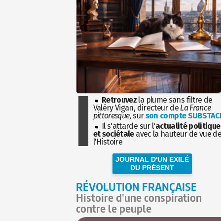
Retrouvez
la plume sans filtre de
Valéry Vigan, directeur de
La France
pittoresque
, sur
son compte SUBSTAC
Il s'attarde sur l'
actualité politique
et sociétale
avec la hauteur de vue d
l'Histoire
JOURNAL D'UN EXILÉ
DU PRÉSENT
RÉVOLUTION FRANÇAISE
Histoire d'une conspiration
contre le peuple