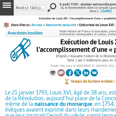
6 août 1705 : chaleur extraordinaire
là, le thermomètre dont se servait Cass
deux (…)
[LIRE]
Exécution de Louis XVI : l'accomplissement d'une « prophétie
Vous êtes ici :
Accueil
>
Anecdotes insolites
> Exécution de Louis XVI :
Anecdotes insolites
Petite Histoire de France et anecdotes, brèves
événements remarquables et curieux, évén
Exécution de Louis 
l’accomplissement d’une « 
(D’après « Nouvelle histoire de la Révoluti
Tome 1, par F. Nettement, paru en 1
Publié / Mis à jour le
VENDREDI
21 JANVIER 2011
,
Temps de lecture estimé :
Le 21 janvier 1793, Louis XVI, âgé de 38 ans, es
de la Révolution, aujourd’hui place de la Con
même de la
naissance du monarque
, en 1754,
évêques avaient exprimé dans leurs mandement
que leur inspirait l’esprit du siècle, parmi lesq