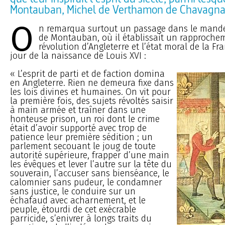
Montauban, Michel de Verthamon de Chavagna
O
n remarqua surtout un passage dans le mand
de Montauban, où il établissait un rapprochem
révolution d’Angleterre et l’état moral de la Fr
jour de la naissance de Louis XVI :
« L’esprit de parti et de faction domina
en Angleterre. Rien ne demeura fixe dans
les lois divines et humaines. On vit pour
la première fois, des sujets révoltés saisir
à main armée et traîner dans une
honteuse prison, un roi dont le crime
était d’avoir supporté avec trop de
patience leur première sédition ; un
parlement secouant le joug de toute
autorité supérieure, frapper d’une main
les évêques et lever l’autre sur la tête du
souverain, l’accuser sans bienséance, le
calomnier sans pudeur, le condamner
sans justice, le conduire sur un
échafaud avec acharnement, et le
peuple, étourdi de cet exécrable
parricide, s’enivrer à longs traits du