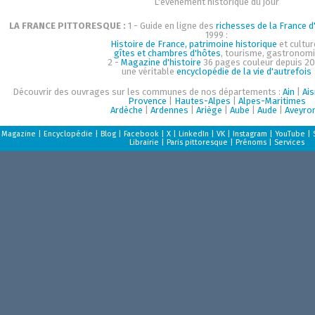
L'événement historique du jour
LA FRANCE PITTORESQUE :
1 - Guide en ligne des
richesses de la France d'
1999 :
Histoire de France, patrimoine historique
et cultur
gîtes et chambres d'hôtes
, tourisme, gastronom
2 -
Magazine d'histoire
36 pages couleur depuis 20
une véritable
encyclopédie de la vie d'autrefois
Découvrir des ouvrages sur les communes de nos départements :
Ain
|
Ai
Provence
|
Hautes-Alpes
|
Alpes-Maritimes
Ardèche
|
Ardennes
|
Ariège
|
Aube
|
Aude
|
Aveyro
Magazine
|
Encyclopédie
|
Blog
|
Facebook
|
X
|
LinkedIn
|
VK
|
Instagram
|
YouTube
|
Librairie
|
Paris pittoresque
|
Prénoms
|
Services