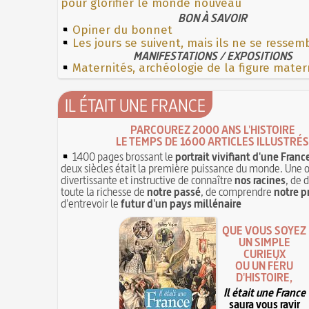
pour glorifier le monde nouveau
BON À SAVOIR
Opiner du bonnet
Les jours se suivent, mais ils ne se resse
MANIFESTATIONS / EXPOSITIONS
Maternités, archéologie de la figure mater
IL ÉTAIT UNE FRANCE
PARCOUREZ 2000 ANS L'HISTOIRE
LE TEMPS DE 1600 ARTICLES ILLUSTRÉS
1400 pages brossant le
portrait vivifiant d'une Franc
deux siècles était la première puissance du monde. Une 
divertissante et instructive de connaître
nos racines
, de 
toute la richesse de
notre passé
, de comprendre
notre p
d'entrevoir le
futur d'un pays millénaire
QUE VOUS SOYEZ
UN SIMPLE
CURIEUX
OU UN FÉRU
D'HISTOIRE,
Il était une France
saura vous ravir