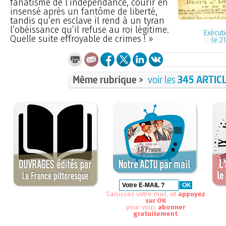
fanatisme de l’indépendance, courir en
insensé après un fantôme de liberté,
tandis qu’en esclave il rend à un tyran
l’obéissance qu’il refuse au roi légitime.
Exécuti
Quelle suite effroyable de crimes ! »
le 21
Même rubrique >
voir les
345 ARTIC
Saisissez votre mail, et
appuyez
sur OK
pour vous
abonner
gratuitement