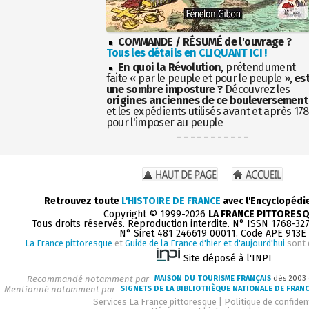
COMMANDE / RÉSUMÉ de l'ouvrage ?
Tous les détails en CLIQUANT ICI !
En quoi la Révolution
, prétendument
faite « par le peuple et pour le peuple »,
es
une sombre imposture ?
Découvrez les
origines anciennes de ce bouleversement
et les expédients utilisés avant et après 17
pour l'imposer au peuple
- - - - - - - - - - -
Retrouvez toute
L'HISTOIRE DE FRANCE
avec l'Encyclopédi
Copyright © 1999-2026
LA FRANCE PITTORES
Tous droits réservés. Reproduction interdite. N° ISSN 1768-32
N° Siret 481 246619 00011. Code APE 913E
La France pittoresque
et
Guide de la France d'hier et d'aujourd'hui
sont 
Site déposé à l'INPI
Recommandé notamment par
MAISON DU TOURISME FRANÇAIS
dès 2003
Mentionné notamment par
SIGNETS DE LA BIBLIOTHÈQUE NATIONALE DE FRAN
Services La France pittoresque
|
Politique de confident