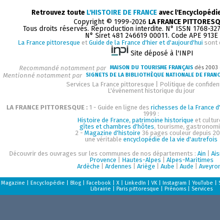
Retrouvez toute
L'HISTOIRE DE FRANCE
avec l'Encyclopédi
Copyright © 1999-2026
LA FRANCE PITTORES
Tous droits réservés. Reproduction interdite. N° ISSN 1768-32
N° Siret 481 246619 00011. Code APE 913E
La France pittoresque
et
Guide de la France d'hier et d'aujourd'hui
sont 
Site déposé à l'INPI
Recommandé notamment par
MAISON DU TOURISME FRANÇAIS
dès 2003
Mentionné notamment par
SIGNETS DE LA BIBLIOTHÈQUE NATIONALE DE FRAN
Services La France pittoresque
|
Politique de confident
L'événement historique du jour
LA FRANCE PITTORESQUE :
1 - Guide en ligne des
richesses de la France d'
1999 :
Histoire de France, patrimoine historique
et cultur
gîtes et chambres d'hôtes
, tourisme, gastronom
2 -
Magazine d'histoire
36 pages couleur depuis 20
une véritable
encyclopédie de la vie d'autrefois
Découvrir des ouvrages sur les communes de nos départements :
Ain
|
Ai
Provence
|
Hautes-Alpes
|
Alpes-Maritimes
Ardèche
|
Ardennes
|
Ariège
|
Aube
|
Aude
|
Aveyro
Magazine
|
Encyclopédie
|
Blog
|
Facebook
|
X
|
LinkedIn
|
VK
|
Instagram
|
YouTube
|
Librairie
|
Paris pittoresque
|
Prénoms
|
Services