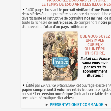
LE TEMPS DE 1600 ARTICLES ILLUSTRÉS
1400 pages brossant le
portrait vivifiant d'une Franc
deux siècles était la première puissance du monde. Une 
divertissante et instructive de connaître
nos racines
, de 
toute la richesse de
notre passé
, de comprendre
notre p
d'entrevoir le
futur d'un pays millénaire
QUE VOUS SOYEZ
UN SIMPLE
CURIEUX
OU UN FÉRU
D'HISTOIRE,
Il était une France
saura vous ravir
par ses récits
abondamment
illustrés !
Édité par
La France pittoresque
, cet ouvrage existe en
papier comprenant 3 volumes reliés
(couverture rigide,
cousu) ET en
version numérique
(incluant une table des 
une table thématique cliquables)
►
PRÉSENTATION ET COMMANDE
◄