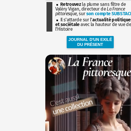
Retrouvez
la plume sans filtre de
Valéry Vigan, directeur de
La France
pittoresque
, sur
son compte SUBSTAC
Il s'attarde sur l'
actualité politique
et sociétale
avec la hauteur de vue d
l'Histoire
JOURNAL D'UN EXILÉ
DU PRÉSENT