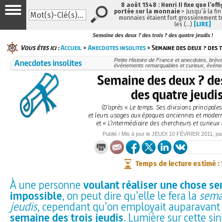
8 août 1548 : Henri II fixe que l’eff
portée sur la monnaie
> Jusqu’à la fin
monnaies étaient fort grossièrement tr
les (…)
[LIRE]
Semaine des deux ? des trois ? des quatre jeudis !
Vous êtes ici :
Accueil
>
Anecdotes insolites
> Semaine des deux ? des t
Anecdotes insolites
Petite Histoire de France et anecdotes, brèves
événements remarquables et curieux, évén
Semaine des deux ? des
des quatre jeudis
(D’après « Le temps. Ses divisions principale
et leurs usages aux époques anciennes et modern
et « L’Intermédiaire des chercheurs et curieux 
Publié / Mis à jour le
JEUDI
10 FÉVRIER 2011
, p
Temps de lecture estimé :
À une personne
voulant réaliser une chose s
impossible
, on peut dire qu’elle le fera la
sema
jeudis
, cependant qu’on employait auparavant 
semaine des trois jeudis
. Lumière sur cette sin