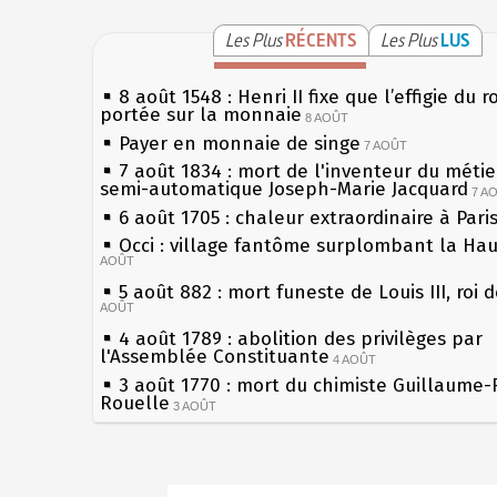
Les Plus
RÉCENTS
Les Plus
LUS
8 août 1548 : Henri II fixe que l’effigie du r
portée sur la monnaie
8 AOÛT
Payer en monnaie de singe
7 AOÛT
7 août 1834 : mort de l'inventeur du métier
semi-automatique Joseph-Marie Jacquard
7 A
6 août 1705 : chaleur extraordinaire à Pari
Occi : village fantôme surplombant la Ha
AOÛT
5 août 882 : mort funeste de Louis III, roi 
AOÛT
4 août 1789 : abolition des privilèges par
l'Assemblée Constituante
4 AOÛT
3 août 1770 : mort du chimiste Guillaume-
Rouelle
3 AOÛT
Musée Jean de La Fontaine : réouverture 
rénovation
2 AOÛT
2 août 1802 : Bonaparte est nommé consul
Sécheresses (Grandes), étés caniculaires à