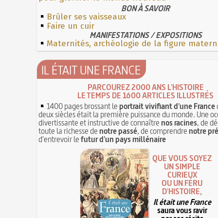
BON À SAVOIR
Brûler ses vaisseaux
Faire un cuir
MANIFESTATIONS / EXPOSITIONS
Maternités, archéologie de la figure matern
IL ÉTAIT UNE FRANCE
PARCOUREZ 2000 ANS L'HISTOIRE
LE TEMPS DE 1600 ARTICLES ILLUSTRÉS
1400 pages brossant le
portrait vivifiant d'une France
deux siècles était la première puissance du monde. Une oc
divertissante et instructive de connaître
nos racines
, de dé
toute la richesse de
notre passé
, de comprendre
notre pr
d'entrevoir le
futur d'un pays millénaire
QUE VOUS SOYEZ
UN SIMPLE
CURIEUX
OU UN FÉRU
D'HISTOIRE,
Il était une France
saura vous ravir