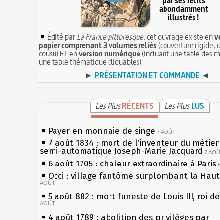
par ses récits
abondamment
illustrés !
Édité par
La France pittoresque
, cet ouvrage existe en
v
papier comprenant 3 volumes reliés
(couverture rigide, d
cousu) ET en
version numérique
(incluant une table des m
une table thématique cliquables)
►
PRÉSENTATION ET COMMANDE
◄
Les Plus
RÉCENTS
Les Plus
LUS
Payer en monnaie de singe
7 AOÛT
7 août 1834 : mort de l'inventeur du métier 
semi-automatique Joseph-Marie Jacquard
7 AO
6 août 1705 : chaleur extraordinaire à Paris
Occi : village fantôme surplombant la Hau
AOÛT
5 août 882 : mort funeste de Louis III, roi d
AOÛT
4 août 1789 : abolition des privilèges par