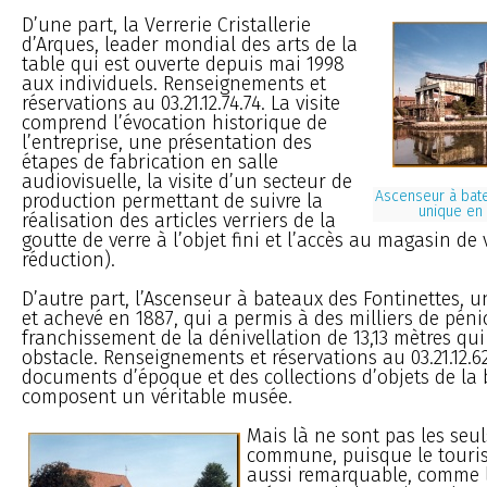
D’une part, la Verrerie Cristallerie
d’Arques, leader mondial des arts de la
table qui est ouverte depuis mai 1998
aux individuels. Renseignements et
réservations au 03.21.12.74.74. La visite
comprend l’évocation historique de
l’entreprise, une présentation des
étapes de fabrication en salle
audiovisuelle, la visite d’un secteur de
Ascenseur à bate
production permettant de suivre la
unique en
réalisation des articles verriers de la
goutte de verre à l’objet fini et l’accès au magasin de
réduction).
D’autre part, l’Ascenseur à bateaux des Fontinettes, 
et achevé en 1887, qui a permis à des milliers de péni
franchissement de la dénivellation de 13,13 mètres qui 
obstacle. Renseignements et réservations au 03.21.12.62
documents d’époque et des collections d’objets de la b
composent un véritable musée.
Mais là ne sont pas les seul
commune, puisque le touris
aussi remarquable, comme l