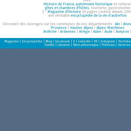
1999 :
Histoire de France, patrimoine historique
et culturel
gîtes et chambres d'hôtes
, tourisme, gastronomie
2 -
Magazine d'histoire
36 pages couleur depuis 200
une véritable
encyclopédie de la vie d'autrefois
Découvrir des ouvrages sur les communes de nos départements :
Ain
|
Aisn
Provence
|
Hautes-Alpes
|
Alpes-Maritimes
Ardèche
|
Ardennes
|
Ariège
|
Aube
|
Aude
|
Aveyron
Magazine
|
Encyclopédie
|
Blog
|
Facebook
|
X
|
LinkedIn
|
VK
|
Instagram
|
YouTube
Tumblr
|
Librairie
|
Paris pittoresque
|
Prénoms
|
Services