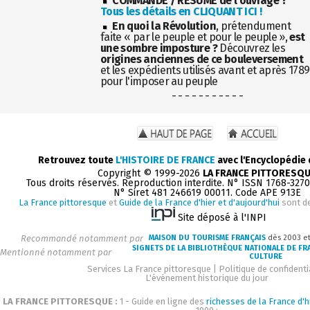
COMMANDE / RÉSUMÉ de l'ouvrage ?
Tous les détails en CLIQUANT ICI !
En quoi la Révolution
, prétendument
faite « par le peuple et pour le peuple »,
est
une sombre imposture ?
Découvrez les
origines anciennes de ce bouleversement
et les expédients utilisés avant et après 1789
pour l'imposer au peuple
- - - - - - - - - - -
Retrouvez toute
L'HISTOIRE DE FRANCE
avec l'Encyclopédie
Copyright © 1999-2026
LA FRANCE PITTORESQ
Tous droits réservés. Reproduction interdite. N° ISSN 1768-327
N° Siret 481 246619 00011. Code APE 913E
La France pittoresque
et
Guide de la France d'hier et d'aujourd'hui
sont d
Site déposé à l'INPI
Recommandé notamment par
MAISON DU TOURISME FRANÇAIS
dès 2003 e
SIGNETS DE LA BIBLIOTHÈQUE NATIONALE DE FR
Mentionné notamment par
CULTURE
Services La France pittoresque
|
Politique de confidenti
L'événement historique du jour
LA FRANCE PITTORESQUE :
1 - Guide en ligne des
richesses de la France d'h