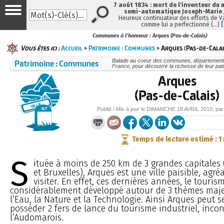
7 août 1834 : mort de l'inventeur du 
semi-automatique Joseph-Marie
Heureux continuateur des efforts de V
comme lui a perfectionné (…)
Communes à l'honneur : Arques (Pas-de-Calais)
Vous êtes ici :
Accueil
>
Patrimoine : Communes
> Arques (Pas-de-Calai
Patrimoine : Communes
Balade au coeur des communes, départements
France, pour découvrir la richesse de leur pat
Arques
(Pas-de-Calais)
Publié / Mis à jour le
DIMANCHE
18 AVRIL 2010
, pa
Temps de lecture estimé : 1
S
ituée à moins de 250 km de 3 grandes capitales 
et Bruxelles), Arques est une ville paisible, agréab
visiter. En effet, ces dernières années, le tourism
considérablement développé autour de 3 thèmes maj
l’Eau, la Nature et la Technologie. Ainsi Arques peut se
posséder 2 fers de lance du tourisme industriel, inco
l’Audomarois.