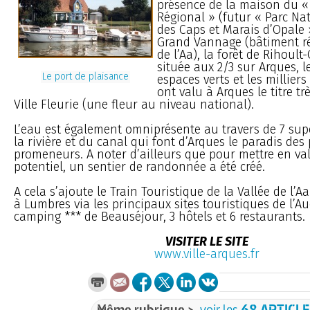
présence de la maison du «
Régional » (futur « Parc Na
des Caps et Marais d’Opale 
Grand Vannage (bâtiment ré
de l’Aa), la forêt de Rihoult
située aux 2/3 sur Arques, 
Le port de plaisance
espaces verts et les milliers
ont valu à Arques le titre tr
Ville Fleurie (une fleur au niveau national).
L’eau est également omniprésente au travers de 7 sup
la rivière et du canal qui font d’Arques le paradis des
promeneurs. A noter d’ailleurs que pour mettre en val
potentiel, un sentier de randonnée a été créé.
A cela s’ajoute le Train Touristique de la Vallée de l’A
à Lumbres via les principaux sites touristiques de l’A
camping *** de Beauséjour, 3 hôtels et 6 restaurants.
VISITER LE SITE
www.ville-arques.fr
Même rubrique >
voir les
68 ARTICL