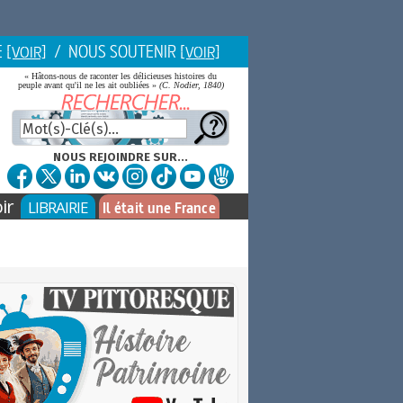
E
/ NOUS SOUTENIR
[VOIR]
[VOIR]
« Hâtons-nous de raconter les délicieuses histoires du
peuple avant qu'il ne les ait oubliées »
(C. Nodier, 1840)
NOUS REJOINDRE SUR...
ir
LIBRAIRIE
Il était une France