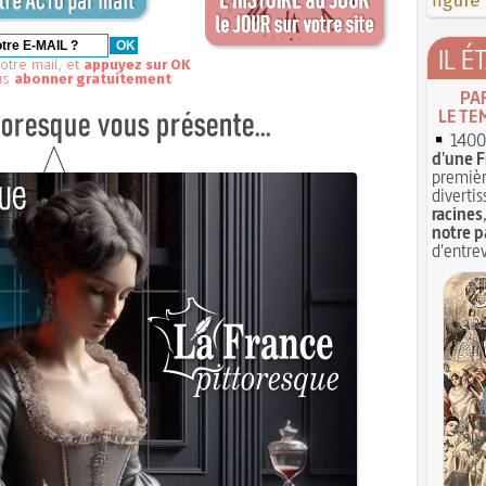
figure
IL É
otre mail, et
appuyez sur OK
us
abonner gratuitement
PA
LE TE
1400 
d'une F
premièr
divertis
racines
notre p
d'entrev