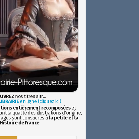
UVREZ
nos titres sur...
IBRAIRIE
en ligne (cliquez ici)
itions entièrement recomposées
et
nt la qualité des illustrations d'origine,
rages sont consacrés à
la petite et la
Histoire de France