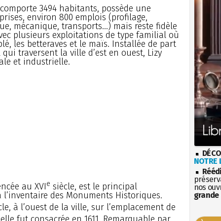
i comporte 3494 habitants, possède une
prises, environ 800 emplois (profilage,
que, mécanique, transports...) mais reste fidèle
vec plusieurs exploitations de type familial où
lé, les betteraves et le maïs. Installée de part
qui traversent la ville d’est en ouest, Lizy
le et industrielle.
DÉCO
NOTRE L
Rééd
préserva
e
ncée au XVI
siècle, est le principal
nos ouv
 l’inventaire des Monuments Historiques.
grande 
le, à l’ouest de la ville, sur l’emplacement de
 elle fut consacrée en 1611. Remarquable par