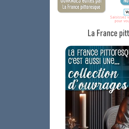
Saisissez v
pour vo