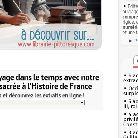
Édité
ouvrage
compren
rigide, 
numéri
et une 
►
P
yage dans le temps avec notre
6 a
extrao
acrée à l'Histoire de France
Occi
surpl
et découvrez les extraits en ligne !
5 a
III, r
4 a
privi
Const
3 a
Guill