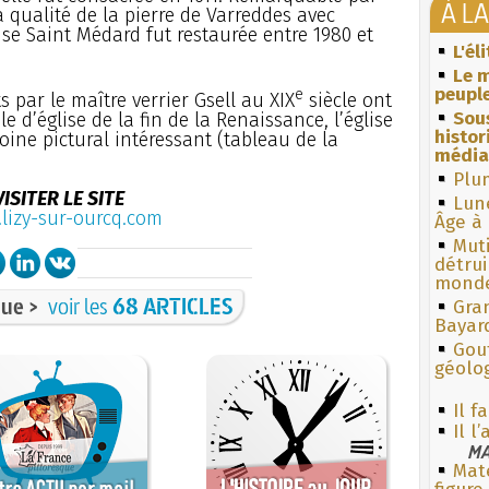
À L
a qualité de la pierre de Varreddes avec
glise Saint Médard fut restaurée entre 1980 et
L'él
Le m
peuple
e
s par le maître verrier Gsell au XIX
siècle ont
Sous
e d’église de la fin de la Renaissance, l’église
histo
ine pictural intéressant (tableau de la
média
Plum
VISITER LE SITE
Lun
lizy-sur-ourcq.com
Âge à 
Muti
détrui
monde
ue >
voir les
68 ARTICLES
Gra
Bayar
Gouf
géolo
Il f
Il l
MA
Mate