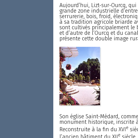
Aujourd’hui, Lizt-sur-Ourcq, qu
grande zone industrielle d’entre
serrurerie, bois, froid, électroni
à sa tradition agricole briarde a
sont cultivés principalement le b
et d’autre de l’Ourcq et du canal 
présente cette double image rura
Son église Saint-Médard, comme
monument historique, inscrite à
e
Reconstruite à la fin du XVI
sièc
e
l’ancien bâtiment du XII
siècle,