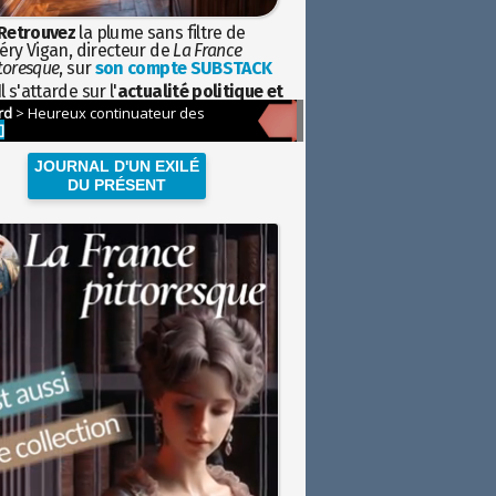
Retrouvez
la plume sans filtre de
éry Vigan, directeur de
La France
toresque
, sur
son compte SUBSTACK
l s'attarde sur l'
actualité politique et
ciétale
avec la hauteur de vue de
istoire
JOURNAL D'UN EXILÉ
DU PRÉSENT