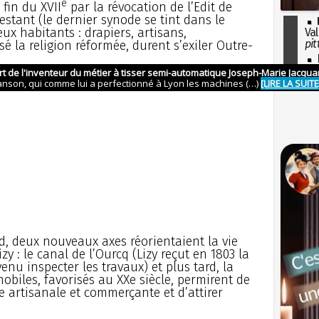
e
 fin du XVII
par la révocation de l’Edit de
estant (le dernier synode se tint dans le
ux habitants : drapiers, artisans,
Val
pit
 la religion réformée, durent s’exiler Outre-
I
so
l'H
d, deux nouveaux axes réorientaient la vie
zy : le canal de l’Ourcq (Lizy reçut en 1803 la
enu inspecter les travaux) et plus tard, la
mobiles, favorisés au XXe siècle, permirent de
e artisanale et commerçante et d’attirer