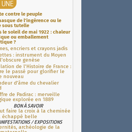
A UNE
ite contre le peuple
asque de l'ingérence ou le
 sous tutelle
 le soleil de mai 1922 : chaleur
rique ou emballement
tique ?
es, encriers et crayons jadis
ettes : instrument du Moyen
l'obscure genèse
lation de l'Histoire de France :
re le passé pour glorifier le
 nouveau
ndeur d'âme du chevalier
d
fre de Padirac : merveille
gique explorée en 1889
BON À SAVOIR
aut faire la croix à la cheminée
’a échappé belle
NIFESTATIONS / EXPOSITIONS
rnités, archéologie de la