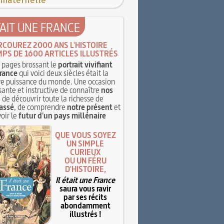
 maternelle
TAIT UNE FRANCE
RCOUREZ 2000 ANS L'HISTOIRE
MPS DE 1600 ARTICLES ILLUSTRÉS
pages brossant le
portrait vivifiant
rance
qui voici deux siècles était la
e puissance du monde. Une occasion
sante et instructive de connaître
nos
, de découvrir toute la richesse de
assé
, de comprendre
notre présent
et
oir le
futur d'un pays millénaire
QUE VOUS SOYEZ
UN SIMPLE
CURIEUX
OU UN FÉRU
D'HISTOIRE,
Il était une France
saura vous ravir
par ses récits
abondamment
illustrés !