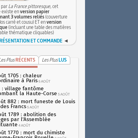
 par
La France pittoresque
, cet
 existe en
version papier
ant 3 volumes reliés
(couverture
dos carré et cousu) ET en
version
que
(incluant une table des matières
table thématique cliquables)
RÉSENTATION ET COMMANDE
◄
Les Plus
RÉCENTS
Les Plus
LUS
oût 1705 : chaleur
rdinaire à Paris
6 AOÛT
 : village fantôme
ombant la Haute-Corse
5 AOÛT
oût 882 : mort funeste de Louis
oi des Francs
5 AOÛT
oût 1789 : abolition des
lèges par l'Assemblée
ituante
4 AOÛT
oût 1770 : mort du chimiste
aume-François Rouelle