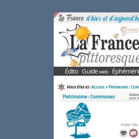
Édito
Guide
Éphéméri
web
Vous êtes ici :
Accueil
>
Patrimoine : Co
Patrimoine : Communes
Balad
pour d
Publié / Mis 