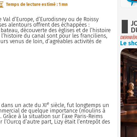
Temps de lecture estimé : 1 mn
e Val d’Europe, d’Eurodisney ou de Roissy
J
 ses alentours offrent des échappées :
D
bateau, découverte des églises et de l’histoire
 l’histoire du canal sont pour les franciliens,
DERNIÈR
eurs venus de loin, d’agréables activités de
Le sho
e
 dans un acte du XI
siècle, fut longtemps un
commercial de quelque importance (moulins à
 Grâce à la situation sur l’axe Paris-Reims
 l’Ourcq d’autre part, Lizy était l’entrepôt des