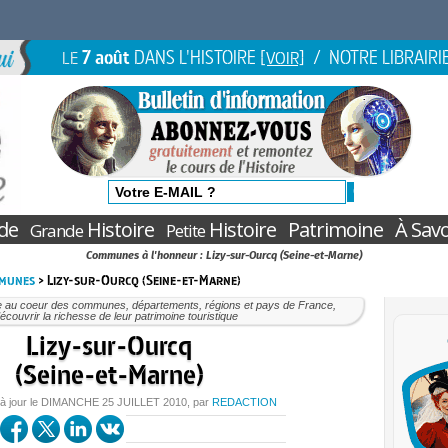
7 août
DANS L'HISTOIRE
/ NOTRE LIBRAIRI
LE
[VOIR]
de
Histoire
Histoire
Patrimoine
À Savo
Grande
Petite
Communes à l'honneur : Lizy-sur-Ourcq (Seine-et-Marne)
mmunes
> Lizy-sur-Ourcq (Seine-et-Marne)
e au coeur des communes, départements, régions et pays de France,
écouvrir la richesse de leur patrimoine touristique
Lizy-sur-Ourcq
(Seine-et-Marne)
à jour le
DIMANCHE
25 JUILLET 2010
, par
REDACTION