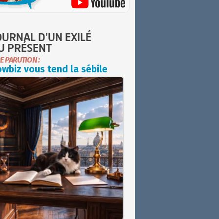
OURNAL D'UN EXILÉ
U PRÉSENT
E PARUTION :
wbiz vous tend la sébile