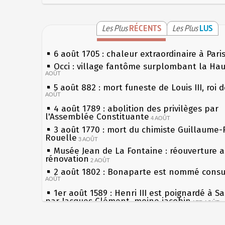
Les Plus
RÉCENTS
Les Plus
LUS
6 août 1705 : chaleur extraordinaire à Pari
Occi : village fantôme surplombant la Ha
AOÛT
5 août 882 : mort funeste de Louis III, roi 
AOÛT
4 août 1789 : abolition des privilèges par
l'Assemblée Constituante
4 AOÛT
3 août 1770 : mort du chimiste Guillaume-
Rouelle
3 AOÛT
Musée Jean de La Fontaine : réouverture 
rénovation
2 AOÛT
2 août 1802 : Bonaparte est nommé consul
AOÛT
1er août 1589 : Henri III est poignardé à S
par Jacques Clément, moine jacobin
1ER AOÛT
31 juillet 1899 : décret instaurant les mou
boîtes aux lettres en fonte de Léon Mougeo