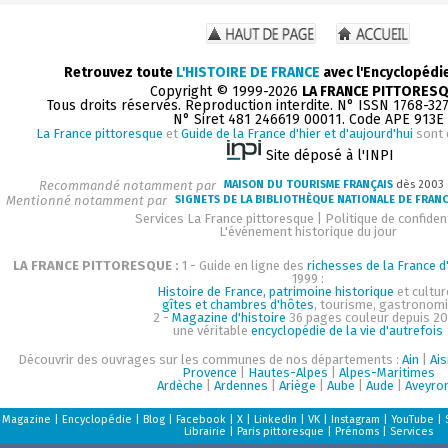
Retrouvez toute
L'HISTOIRE DE FRANCE
avec l'Encyclopédi
Copyright © 1999-2026
LA FRANCE PITTORES
Tous droits réservés. Reproduction interdite. N° ISSN 1768-32
N° Siret 481 246619 00011. Code APE 913E
La France pittoresque
et
Guide de la France d'hier et d'aujourd'hui
sont 
Site déposé à l'INPI
Recommandé notamment par
MAISON DU TOURISME FRANÇAIS
dès 2003
Mentionné notamment par
SIGNETS DE LA BIBLIOTHÈQUE NATIONALE DE FRAN
Services La France pittoresque
|
Politique de confident
L'événement historique du jour
LA FRANCE PITTORESQUE :
1 - Guide en ligne des
richesses de la France d'
1999 :
Histoire de France, patrimoine historique
et cultur
gîtes et chambres d'hôtes
, tourisme, gastronom
2 -
Magazine d'histoire
36 pages couleur depuis 20
une véritable
encyclopédie de la vie d'autrefois
Découvrir des ouvrages sur les communes de nos départements :
Ain
|
Ai
Provence
|
Hautes-Alpes
|
Alpes-Maritimes
Ardèche
|
Ardennes
|
Ariège
|
Aube
|
Aude
|
Aveyro
Magazine
|
Encyclopédie
|
Blog
|
Facebook
|
X
|
LinkedIn
|
VK
|
Instagram
|
YouTube
|
Librairie
|
Paris pittoresque
|
Prénoms
|
Services