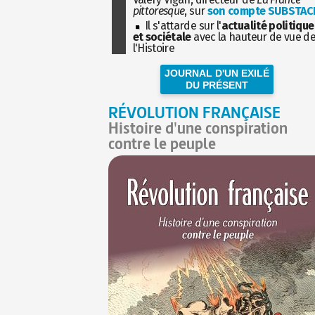
pittoresque
, sur
son compte SUBSTAC
Il s'attarde sur l'
actualité politique
et sociétale
avec la hauteur de vue d
l'Histoire
JOURNAL D'UN EXILÉ
DU PRÉSENT
RÉVOLUTION FRANÇAISE
Histoire d'une conspiration
contre le peuple