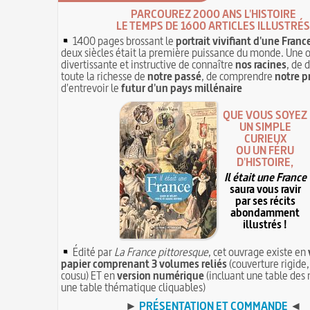
PARCOUREZ 2000 ANS L'HISTOIRE
LE TEMPS DE 1600 ARTICLES ILLUSTRÉS
1400 pages brossant le
portrait vivifiant d'une Franc
deux siècles était la première puissance du monde. Une 
divertissante et instructive de connaître
nos racines
, de 
toute la richesse de
notre passé
, de comprendre
notre p
d'entrevoir le
futur d'un pays millénaire
QUE VOUS SOYEZ
UN SIMPLE
CURIEUX
OU UN FÉRU
D'HISTOIRE,
Il était une France
saura vous ravir
par ses récits
abondamment
illustrés !
Édité par
La France pittoresque
, cet ouvrage existe en
papier comprenant 3 volumes reliés
(couverture rigide,
cousu) ET en
version numérique
(incluant une table des 
une table thématique cliquables)
►
PRÉSENTATION ET COMMANDE
◄