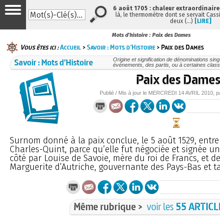
6 août 1705 : chaleur extraordinaire
là, le thermomètre dont se servait Cass
deux (…)
[LIRE]
Mots d'histoire : Paix des Dames
Vous êtes ici :
Accueil
>
Savoir : Mots d’Histoire
> Paix des Dames
Savoir : Mots d’Histoire
Origine et signification de dénominations sin
événements, des partis, ou à certaines class
Paix des Dame
Publié / Mis à jour le
MERCREDI
14 AVRIL 2010
, 
Surnom donné à la paix conclue, le 5 août 1529, entre 
Charles-Quint, parce qu’elle fut négociée et signée 
côté par Louise de Savoie, mère du roi de Francs, et de
Marguerite d’Autriche, gouvernante des Pays-Bas et t
Même rubrique >
voir les
55 ARTICL