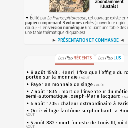
abondamment
illustrés !
Édité par
La France pittoresque
, cet ouvrage existe en
papier comprenant 3 volumes reliés
(couverture rigide,
cousu) ET en
version numérique
(incluant une table des 
une table thématique cliquables)
►
PRÉSENTATION ET COMMANDE
◄
Les Plus
RÉCENTS
Les Plus
LUS
8 août 1548 : Henri II fixe que l’effigie du r
portée sur la monnaie
8 AOÛT
Payer en monnaie de singe
7 AOÛT
7 août 1834 : mort de l'inventeur du métier
semi-automatique Joseph-Marie Jacquard
7 A
6 août 1705 : chaleur extraordinaire à Pari
Occi : village fantôme surplombant la Ha
AOÛT
5 août 882 : mort funeste de Louis III, roi 
AOÛT