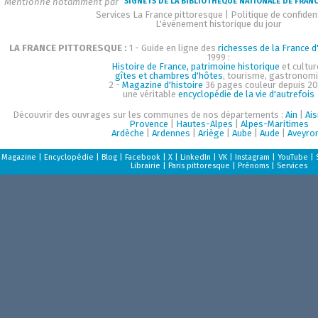
Mentionné notamment par
SIGNETS DE LA BIBLIOTHÈQUE NATIONALE DE FRAN
Services La France pittoresque
|
Politique de confident
L'événement historique du jour
LA FRANCE PITTORESQUE :
1 - Guide en ligne des
richesses de la France d'
1999 :
Histoire de France, patrimoine historique
et cultur
gîtes et chambres d'hôtes
, tourisme, gastronom
2 -
Magazine d'histoire
36 pages couleur depuis 20
une véritable
encyclopédie de la vie d'autrefois
Découvrir des ouvrages sur les communes de nos départements :
Ain
|
Ai
Provence
|
Hautes-Alpes
|
Alpes-Maritimes
Ardèche
|
Ardennes
|
Ariège
|
Aube
|
Aude
|
Aveyro
Magazine
|
Encyclopédie
|
Blog
|
Facebook
|
X
|
LinkedIn
|
VK
|
Instagram
|
YouTube
|
Librairie
|
Paris pittoresque
|
Prénoms
|
Services