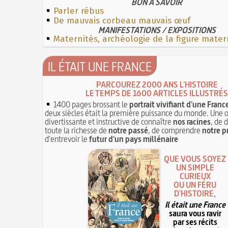
BON À SAVOIR
Parler rébus
De mauvais corbeau mauvais œuf
MANIFESTATIONS / EXPOSITIONS
Maternités, archéologie de la figure mater
IL ÉTAIT UNE FRANCE
PARCOUREZ 2000 ANS L'HISTOIRE
LE TEMPS DE 1600 ARTICLES ILLUSTRÉS
1400 pages brossant le
portrait vivifiant d'une Franc
deux siècles était la première puissance du monde. Une 
divertissante et instructive de connaître
nos racines
, de 
toute la richesse de
notre passé
, de comprendre
notre p
d'entrevoir le
futur d'un pays millénaire
QUE VOUS SOYEZ
UN SIMPLE
CURIEUX
OU UN FÉRU
D'HISTOIRE,
Il était une France
saura vous ravir
par ses récits