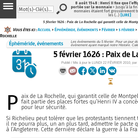
8 août 1548 : Henri II fixe que l’eff
portée sur la monnaie
> Jusqu’à la fin
monnaies étaient fort grossièrement tr
les (…)
[LIRE]
5 février 1626 : Paix de La Rochelle qui garantit celle de Montpe
Vous êtes ici :
Accueil
>
Éphéméride, événements
>
Février
>
5 février
> 
Rochelle
Éphéméride, événements
Les événements du 5 février. Pour un jour 
événement ayant marqué notre Histoire. Cale
5 février 1626 : Paix de L
Publié / Mis à jour le
LUNDI
22 FÉVRIER 2010
, par
P
aix de La Rochelle, qui garantit celle de Montpel
fait partie des places fortes qu’Henri IV a conc
pour leur sécurité.
Si Richelieu peut tolérer que les protestants tiennent 
il ne pourra plus, un an plus tard, admettre le pacte q
à l’Angleterre. Cette dernière déclare la guerre à la Fra