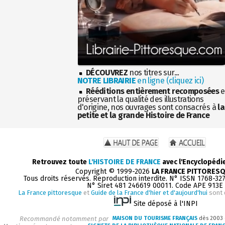
DÉCOUVREZ
nos titres sur...
NOTRE LIBRAIRIE
en ligne (cliquez ici)
Rééditions entièrement recomposées
e
préservant la qualité des illustrations
d'origine, nos ouvrages sont consacrés à
la
petite et la grande Histoire de France
Retrouvez toute
L'HISTOIRE DE FRANCE
avec l'Encyclopédi
Copyright © 1999-2026
LA FRANCE PITTORES
Tous droits réservés. Reproduction interdite. N° ISSN 1768-32
N° Siret 481 246619 00011. Code APE 913E
La France pittoresque
et
Guide de la France d'hier et d'aujourd'hui
sont 
Site déposé à l'INPI
Recommandé notamment par
MAISON DU TOURISME FRANÇAIS
dès 2003