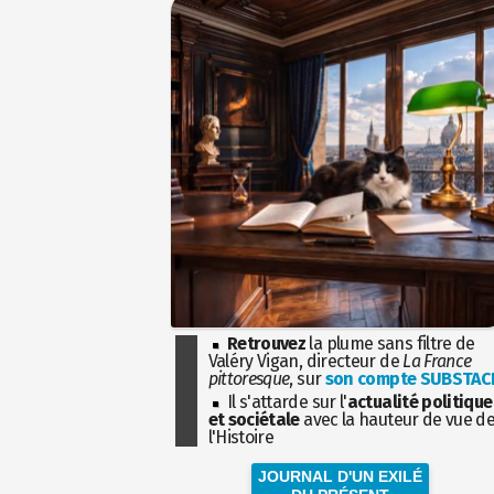
Retrouvez
la plume sans filtre de
Valéry Vigan, directeur de
La France
pittoresque
, sur
son compte SUBSTAC
Il s'attarde sur l'
actualité politique
et sociétale
avec la hauteur de vue d
l'Histoire
JOURNAL D'UN EXILÉ