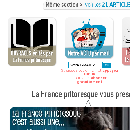
Même section >
voir les
21 ARTICL
Saisissez votre mail, et
appuyez
sur OK
pour vous
abonner
gratuitement